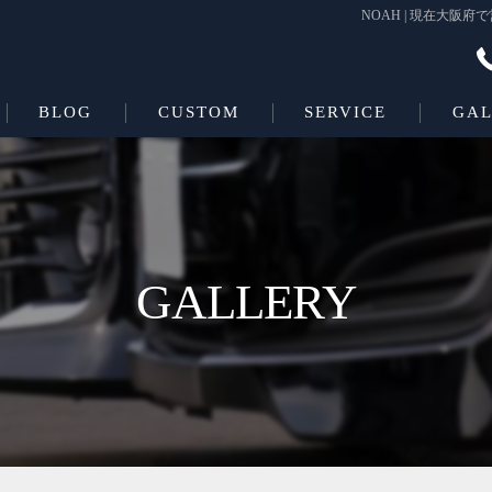
NOAH | 現在大
BLOG
CUSTOM
SERVICE
GAL
Beas＋L
COATING
Beas
GALLERY