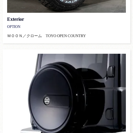
Exterior
OPTION
ＭＯＯＮ／クローム TOYO OPEN COUNTRY