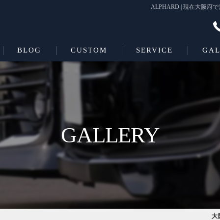
ALPHARD | 現在
BLOG
CUSTOM
SERVICE
GAL
Beas＋L
COATING
Beas
GALLERY
大