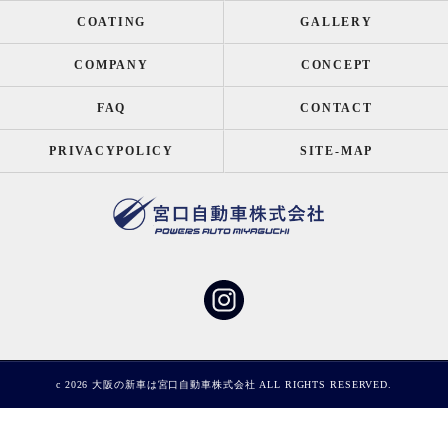
COATING
GALLERY
COMPANY
CONCEPT
FAQ
CONTACT
PRIVACYPOLICY
SITE-MAP
c 2026 大阪の新車は宮口自動車株式会社 ALL RIGHTS RESERVED.