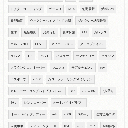
ドクターコーティング
ガラス９
S500
納期最新
納期いつ
新型納期
ヴォクシーハイブリッド納期
ヴォクシー納期最新
在庫
最新納期
お知らせ
夏季休業
911
カレラＳ
ポルシェ911
LC500
アビエーション
ダークプライム2
ラパン
ｌｃ
アルト
ハスラー
センチュリー
クラウン
クラウンクロスオーバー
シエンタ
モデルチェンジ
suv
ｆスポーツ
rx300
カローラツーリング50ミリオン
カローラツーリングハイブリッドwxb
ｘ7
xdrive40d
7人乗り
40ｄ
レンジローバー
オートバイオグラフィ
オートバイオグラフィー
swb
d300
Gターボ
全方位モニタ
未使用車
ディフェンダー110
HSE
wxb
ｘ７
納期待ち