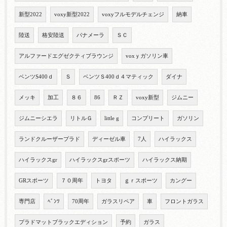
新型2022
voxy新型2022
voxyフルモデルチェンジ
納車
陸送
格安陸送
パナメーラ
ＳＣ
アルファードエグゼクティブラウンジ
voxｙガソリン車
ベンツS400ｄ
Ｓ
ベンツＳ400ｄ４マティック
ダイナ
メッキ
加工
８６
86
ＲＺ
voxy新型
ジムニー
ジムニーシエラ
リトルＧ
little g
コンプリート
ガソリン
ランドクルーザープラド
ディーゼル車
7人
ハイラックス
ハイラックスgr
ハイラックスgrスポーツ
ハイラックス納期
GRスポーツ
７０周年
トヨタ
ｇｒスポーツ
カングー
専門店
ﾍﾞﾝﾂ
70周年
ガラスリペア
車
フロントガラス
プラドマットブラックエディション
予約
ガラス