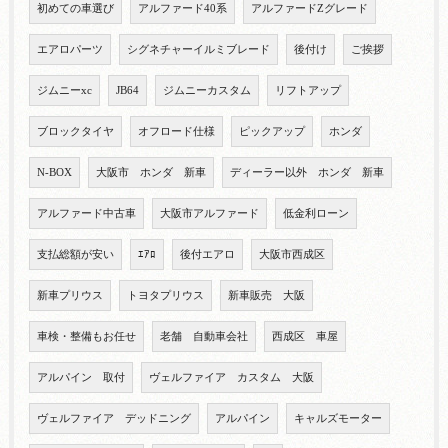
初めての車選び
アルファード40系
アルファードZグレード
エアロパーツ
シグネチャーイルミブレード
後付け
ご挨拶
ジムニーxc
JB64
ジムニーカスタム
リフトアップ
ブロックタイヤ
オフロード仕様
ピックアップ
ホンダ
N-BOX
大阪市 ホンダ 新車
ディーラー以外 ホンダ 新車
アルファード中古車
大阪市アルファード
低金利ローン
支払総額が安い
ｴｱﾛ
後付エアロ
大阪市西成区
新車プリウス
トヨタプリウス
新車販売 大阪
車検・整備もお任せ
老舗 自動車会社
西成区 車屋
アルパイン 取付
ヴェルファイア カスタム 大阪
ヴェルファイア デッドニング
アルパイン
キャルズモーター