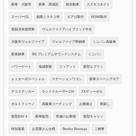
新車 大阪市
新車 西成区
軽自動車
スズキコネクト
スーパーGL
創業１９５２年
エアロ取付
HDMI取付
登録済未使用車
ヴェルファイアハイブリッド中古
大阪市ヴェルファイア
ヴェルファイア即納車
ミニバン高級車
新車納車
JBLプレミアムサウンドシステム
ミニバン
パワーゲート
地域密着
フィアット
新型エブリィ
ｐｚターボスペシャル
ステーションワゴン
新車スペーシアギア
デコステッカー
ランドクルーザー250
ZXディーゼル
ポルトフィーノ
高級車コーティング
お乗換え
車探し
新型RAV４
新車販売
常連のお客様
新型キャリィ
特別架装
お花屋さん仕様
Bentley Bentayga
ご納車