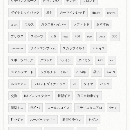
クラウンスポーツ
かっこいい
セレナ
フロント
ダイナミックパック
取付
カーマインレッド
jimny
crown
sport
ウルス
ガラス９ハイパー
ソフト９９
おすすめ
プリウス
スポーツ
ｘ５
eqs
450
eqe
benz
350
mercedes
サイドエンブレム
スカッフイルミ
ｒｓｑ３
スポーツバック
クワトロ
Sライン
タイカン
4+1
ev
30アルファード
シグネチャーイルミ
2024年
早い
AWIN
awinエアロ
フロントダイナミック
led
タイヤ
パンク
交換
ledプロジェクター
新型ギア
宮口自動車です
新型ミニ
fｽﾎﾟｰﾂ
ロールスロイス
モデリスタエアロ
4ｗｄ
ﾃﾞｨｰｾﾞﾙ
スーパーキャリィ
新型クラウン
セダン