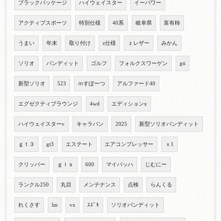
ブラックパッケージ
ハイウェイスター
イーパワー
アクティブスポーツ
特別仕様
40系
岐阜県
富有柿
うまい
年末
取り付け
z仕様
ｚレザー
みかん
ソリオ
バンディット
ゴルフ
フォルクスワーゲン
gti
新型ソリオ
523
ｍすぽーつ
アルファード40
エグゼクティブラウンジ
4wd
エディションx
ハイウェイスターv
キャラバン
2025
新型ソリオバンディット
ｇｔ３
gt3
エステート
エアコンプレッサー
ｘ1
クリッパー
ｇｌｓ
600
マイバッハ
じむにー
ランクル250
丸目
メンテナンス
点検
らんくる
れくさす
lm
vx
ｽｽﾞｷ
ソリオバンディット