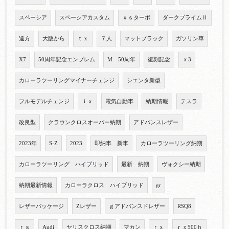
スペーシア
スペーシアカスタム
ｘｓターボ
ダークプライムⅡ
遠方
大阪から
ｔｘ
７人
マットブラック
ガソリン車
X7
50周年記念エンブレム
M 50周年
復刻記念
ｘ3
カローラツーリングマイナーチェンジ
シエンタ新型
フルモデルチェンジ
ｉｘ
電気自動車
納期情報
テスラ
改良型
クラウンクロスオーバー納期
アドバンスレザー
2023年
S-Z
2023
即納車 新車
カローラツーリング納期
カローラツーリング ハイブリッド
最新 納期
ヴォクシー納期
納期最新情報
カローラクロス ハイブリッド
gr
レザーパッケージ
Zレザー
ｇアドバンスドレザー
RSQ8
ｒｓ
Audi
ヤリスクロス納期
マカン
ｒｘ
ｒｘ500ｈ