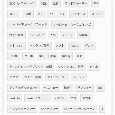
調光パノラマルーフ
調光
激安
ランドクルーザー
300
３００
300系
ｇｒ
ZX
ｚｘ
ハイエース
スーパー
スーパーGLダークプライムⅡ
すーぱーｇｌだーくぷらいむ2
特別仕様車
べるらんご
人気
シャイン
SHINE
シトロエン
ベルランゴ新車
タフト
たふと
ダムド
DAMD
ターボ
乗り出し価格
値引き
最新
ヤリスクロスハイブリット 納期
ヤリスクロス 納期
あくあ
アクア
アクア 納期
アクアベージュ
ベージュ
アクアモデルチェンジ
らぶふぉー
RAV4
ラブフォー
phv
rav4 phv
rav4ハイブリット
ハリア-
中古
新古車
ベンツショーファー
ショーファー
ショーファーパッケージ
S