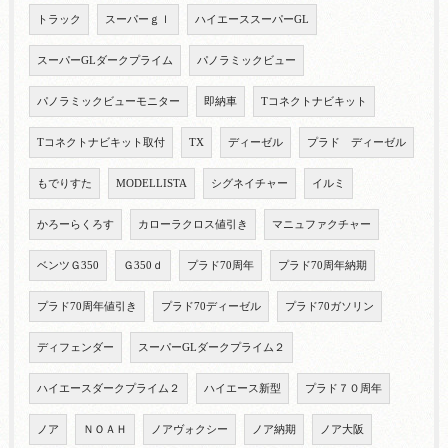
トラック
スーパーｇｌ
ハイエーススーパーGL
スーパーGLダークプライム
パノラミックビュー
パノラミックビューモニター
即納車
Tコネクトナビキット
Tコネクトナビキット取付
TX
ディーゼル
プラド ディーゼル
もでりすた
MODELLISTA
シグネイチャー
イルミ
かろーらくろす
カローラクロス値引き
マニュファクチャー
ベンツＧ350
Ｇ350ｄ
プラド70周年
プラド70周年納期
プラド70周年値引き
プラド70ディーゼル
プラド70ガソリン
ディフェンダー
スーパーGLダークプライム２
ハイエースダークプライム２
ハイエース新型
プラド７０周年
ノア
ＮＯＡＨ
ノアヴォクシー
ノア納期
ノア大阪