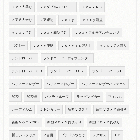
ノア７人乗り
ノアダブルバイビー３
ノアｗｘｂ３
ノア８人乗り
ノア即納
ｖｏｘｙ
ｖｏｘｙ新型
ｖｏｘｙ予約
ｖｏｘｙ新型予約
ｖｏｘｙフルモデルチェンジ
ボクシー
ｖｏｘｙ即納
ｖｏｘｙｚｓ煌きⅢ
ｖｏｘｙ７人乗り
ランドローバー
ランドローバーディフェンダー
ランドローバー００
ランドローバー００７
ランドローバーＳＥ
ハリアーｚレザー
ハリアーｚれざー
ハリアーｚレザーパッケージ
2022
2022年
パノラマルーフ
ラッピングカー
フィルム
カーフィルム
２トンカラー
新型ＶＯＸＹ
新型ＶＯＸＹ値引き
新型ＶＯＸＹ2022
新型ＶＯＸＹ見積もり
新型ＶＯＸＹ見積り
新しいトラック
２台目
プラドいつまで
レクサス
ｌｘ