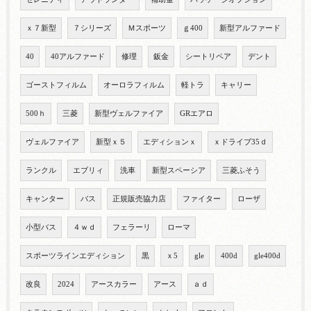
ｘ７新型
７シリーズ
Ｍスポーツ
ｇ400
新型アルファード
40
40アルファード
修理
鈑金
シートリペア
デント
ゴーストフィルム
オーロラフィルム
軽トラ
キャリー
500ｈ
三菱
新型ヴェルファイア
GRエアロ
ヴェルファイア
新型ｘ５
エディションｘ
ｘドライブ35ｄ
ランクル
エブリィ
洗車
新型スペーシア
三菱ふそう
キャンター
バス
正規販売協力店
ファイター
ローザ
小型バス
４ｗｄ
フェラーリ
ローマ
スポーツラインエディション
黒
ｘ5
gle
400d
gle400d
改良
2024
アースカラー
アース
ａｄ