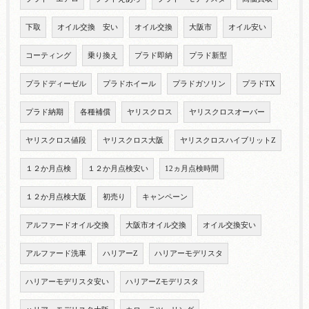
下取
オイル交換 安い
オイル交換
大阪市
オイル安い
コーティング
乗り換え
プラド即納
プラド新型
プラドディーゼル
プラドホイール
プラドガソリン
プラドTX
プラド納期
各種補償
ヤリスクロス
ヤリスクロスオーバー
ヤリスクロス値段
ヤリスクロス大阪
ヤリスクロスハイブリットZ
１２か月点検
１２か月点検安い
12ヵ月点検時間
１２か月点検大阪
初売り
キャンペーン
アルファードオイル交換
大阪市オイル交換
オイル交換安い
アルファード洗車
ハリアーZ
ハリアーモデリスタ
ハリアーモデリスタ安い
ハリアーZモデリスタ