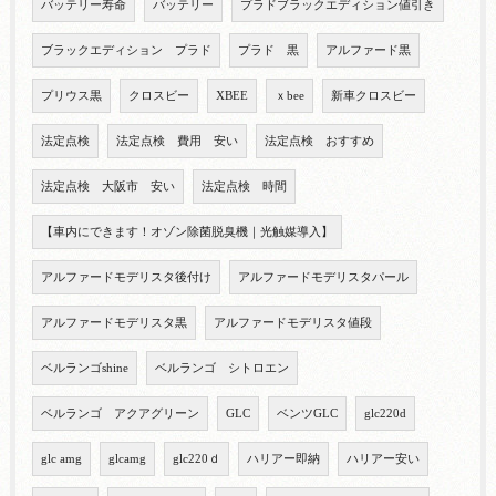
バッテリー寿命
バッテリー
プラドブラックエディション値引き
ブラックエディション プラド
プラド 黒
アルファード黒
プリウス黒
クロスビー
XBEE
ｘbee
新車クロスビー
法定点検
法定点検 費用 安い
法定点検 おすすめ
法定点検 大阪市 安い
法定点検 時間
【車内にできます！オゾン除菌脱臭機｜光触媒導入】
アルファードモデリスタ後付け
アルファードモデリスタパール
アルファードモデリスタ黒
アルファードモデリスタ値段
ベルランゴshine
ベルランゴ シトロエン
ベルランゴ アクアグリーン
GLC
ベンツGLC
glc220d
glc amg
glcamg
glc220ｄ
ハリアー即納
ハリアー安い