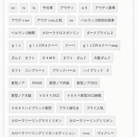
nx
rx
lx
中古車
アウディ
ｑ５
アウディ新車
アウディsuv
アウディsuv人気
xtr
ベルランゴ特別仕様車
ベルランゴ納期
カローラクロスガソリン
ダークプライム２
ｇｌｃ
ｇｌｃ220ｄクーペ
クーペ
ｇｌｃ220ｄクーペamg
ダムド タフト
ＤＡＭＤ
タフト ダムド
大阪ダムド
タフト コンプリート
ブラックパール
ハイブリッド Z
新型ノア
NOAH
新型ノア内装
新型ノア2022
新型ノア大阪
ＶＯＸＹ2022
ＶＯＸＹ新型2022納期
ＶＯＸＹハイブリッド新型
プラド値引き
プラド人気
カローラツーリング５０ミリオン
カローラツーリングミリオン
カローラツーリングミリオンエディション
voxy
ヴォクシー