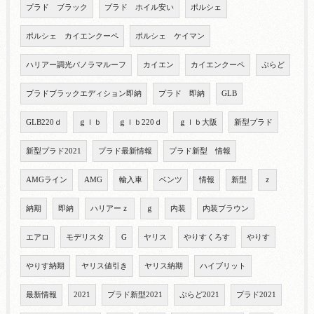
プラド ブラック
プラド ホイル安い
ポルシェ
ポルシェ カイエンクーペ
ポルシェ ケイマン
ハリアー調光パノラマルーフ
カイエン
カイエンクーペ
ぷらど
プラドブラックエディション即納
プラド 即納
GLB
GLB220ｄ
ｇｌｂ
ｇｌｂ220ｄ
ｇｌｂ大阪
新型プラド
新型プラド2021
プラド最新情報
プラド新型 情報
AMGライン
AMG
輸入車
ベンツ
情報
新型
ｚ
納期
即納
ハリアーｚ
ｇ
内装
内装ブラウン
エアロ
モデリスタ
G
ヤリス
やりすくろす
やりす
やりす納期
ヤリス値引き
ヤリス納期
ハイブリット
最新情報
2021
プラド新型2021
ぷらど2021
プラド2021