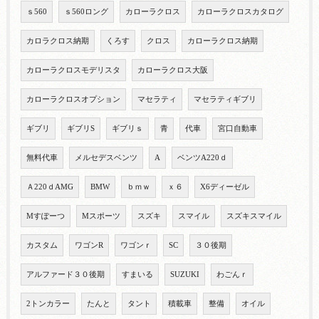
ｓ560
ｓ560ロング
カローラクロス
カローラクロスカタログ
カロラクロス納期
くろす
クロス
カローラクロス納期
カローラクロスモデリスタ
カローラクロス大阪
カローラクロスオプション
マセラティ
マセラティギブリ
ギブリ
ギブリS
ギブリｓ
青
代車
宮口自動車
無料代車
メルセデスベンツ
A
ベンツA220ｄ
Ａ220ｄAMG
BMW
ｂｍｗ
ｘ６
X6ディーゼル
Mすぽーつ
Mスポーツ
スズキ
スマイル
スズキスマイル
カスタム
ワゴンR
ワゴンｒ
SC
３０後期
アルファード３０後期
すまいる
SUZUKI
わごんｒ
2トンカラー
たんと
タント
積載車
整備
オイル