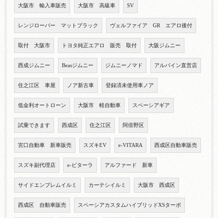
大阪市 輸入車販売
大阪市 高級車
SV
レンジローバー マットブラック
ヴェルファイア GR エアロ後付
取付 大阪市
トヨタ純正エアロ 販売 取付
大阪ジムニー
西成ジムニー
Beasジムニー
ジムニーノマド
アルパイン直営店
住之江区 車屋
ノア新古車
登録済未使用車ノア
低金利オートローン
大阪市 軽自動車
スペーシアギア
試乗できます
西成区
住之江区
阿倍野区
宮口自動車 新車販売
スズキEV
e-VITARA
西成区自動車販売
スズキ副代理店
e-ビターラ
アルファード 新車
サイドエンブレムイルミ
カーテシイルミ
大阪市 西成区
西成区 自動車販売
スペーシアカスタムハイブリッドXSターボ