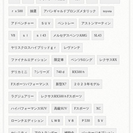
ｒｘ500
抽選
アバンギャルドブロンズメタリック
toyota
アドベンチャー
ＳＵＶ
ベントレー
アストンマーティン
V8
ｓｌ
ｓｌ43
メルセデスベンツAMG
SL43
ヤリスクロスハイブリッドｇｒ
レヴァンテ
ファイナルエディション
限定車
ベンツSロング
レクサスRX
デリカミニ
7シリーズ
740ｄ
RX500ｈ
Fスポーツパフォーマンス
新型X7
２０２３年モデル
ラグジュアリー
レクサスRX500ｈFスポーツ
ハイパフォーマンスSUV
高級SUV
Fスポーツ
XC
ローンチエディション
ＬＷＢ
Ｖ８
Ｐ530
ＳＶ
セレニティ
アウトランダー
補助金
パッケージオプション