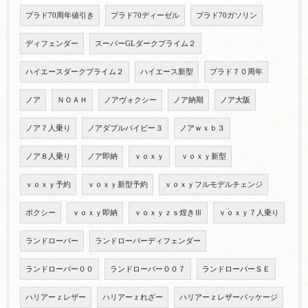
プラド70周年値引き
プラド70ディーゼル
プラド70ガソリン
ディフェンダー
スーパーGLダークプライム２
ハイエースダークプライム２
ハイエース新型
プラド７０周年
ノア
ＮＯＡＨ
ノアヴォクシー
ノア納期
ノア大阪
ノア７人乗り
ノアダブルバイビー３
ノアｗｘｂ３
ノア８人乗り
ノア即納
ｖｏｘｙ
ｖｏｘｙ新型
ｖｏｘｙ予約
ｖｏｘｙ新型予約
ｖｏｘｙフルモデルチェンジ
ボクシー
ｖｏｘｙ即納
ｖｏｘｙｚｓ煌きⅢ
ｖｏｘｙ７人乗り
ランドローバー
ランドローバーディフェンダー
ランドローバー００
ランドローバー００７
ランドローバーＳＥ
ハリアーｚレザー
ハリアーｚれざー
ハリアーｚレザーパッケージ