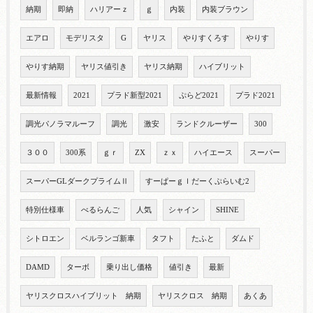
納期
即納
ハリアーｚ
ｇ
内装
内装ブラウン
エアロ
モデリスタ
G
ヤリス
やりすくろす
やりす
やりす納期
ヤリス値引き
ヤリス納期
ハイブリット
最新情報
2021
プラド新型2021
ぷらど2021
プラド2021
調光パノラマルーフ
調光
激安
ランドクルーザー
300
３００
300系
ｇｒ
ZX
ｚｘ
ハイエース
スーパー
スーパーGLダークプライムⅡ
すーぱーｇｌだーくぷらいむ2
特別仕様車
べるらんご
人気
シャイン
SHINE
シトロエン
ベルランゴ新車
タフト
たふと
ダムド
DAMD
ターボ
乗り出し価格
値引き
最新
ヤリスクロスハイブリット 納期
ヤリスクロス 納期
あくあ