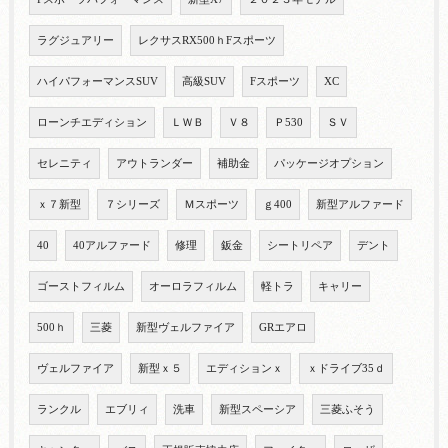
ラグジュアリー
レクサスRX500ｈFスポーツ
ハイパフォーマンスSUV
高級SUV
Fスポーツ
XC
ローンチエディション
ＬＷＢ
Ｖ８
Ｐ530
ＳＶ
セレニティ
アウトランダー
補助金
パッケージオプション
ｘ７新型
７シリーズ
Ｍスポーツ
ｇ400
新型アルファード
40
40アルファード
修理
鈑金
シートリペア
デント
ゴーストフィルム
オーロラフィルム
軽トラ
キャリー
500ｈ
三菱
新型ヴェルファイア
GRエアロ
ヴェルファイア
新型ｘ５
エディションｘ
ｘドライブ35ｄ
ランクル
エブリィ
洗車
新型スペーシア
三菱ふそう