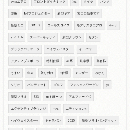
awinエアロ
フロントダイナミック
led
タイヤ
パンク
交換
ledプロジェクター
新型ギア
宮口自動車です
新型ミニ
fｽﾎﾟｰﾂ
ロールスロイス
モデリスタエアロ
4ｗｄ
ﾃﾞｨｰｾﾞﾙ
スーパーキャリィ
新型クラウン
セダン
ブラックパッケージ
ハイウェイスター
イーパワー
アクティブスポーツ
特別仕様
40系
岐阜県
富有柿
うまい
年末
取り付け
z仕様
ｚレザー
みかん
ソリオ
バンディット
ゴルフ
フォルクスワーゲン
gti
新型ソリオ
523
ｍすぽーつ
アルファード40
エグゼクティブラウンジ
4wd
エディションx
ハイウェイスターv
キャラバン
2025
新型ソリオバンディット