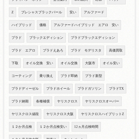
Z
プレシャスブラックパール
安い
アルファード
ハイブリッド
価格
アルファードハイブリッド エアロ 安い
プラド
ブラックエディション
プラドブラックエディション
プラド エアロ
プラドえあろ
プラド モデリスタ
高価買取
下取
オイル交換 安い
オイル交換
大阪市
オイル安い
コーティング
乗り換え
プラド即納
プラド新型
プラドディーゼル
プラドホイール
プラドガソリン
プラドTX
プラド納期
各種補償
ヤリスクロス
ヤリスクロスオーバー
ヤリスクロス値段
ヤリスクロス大阪
ヤリスクロスハイブリットZ
１２か月点検
１２か月点検安い
12ヵ月点検時間