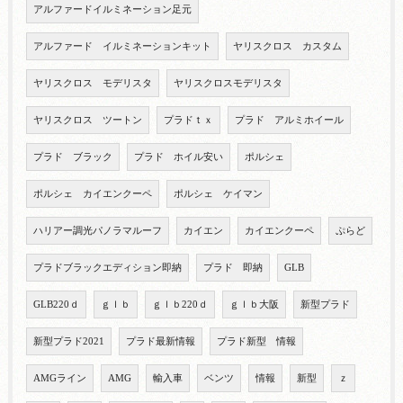
アルファードイルミネーション足元
アルファード イルミネーションキット
ヤリスクロス カスタム
ヤリスクロス モデリスタ
ヤリスクロスモデリスタ
ヤリスクロス ツートン
プラドｔｘ
プラド アルミホイール
プラド ブラック
プラド ホイル安い
ポルシェ
ポルシェ カイエンクーペ
ポルシェ ケイマン
ハリアー調光パノラマルーフ
カイエン
カイエンクーペ
ぷらど
プラドブラックエディション即納
プラド 即納
GLB
GLB220ｄ
ｇｌｂ
ｇｌｂ220ｄ
ｇｌｂ大阪
新型プラド
新型プラド2021
プラド最新情報
プラド新型 情報
AMGライン
AMG
輸入車
ベンツ
情報
新型
ｚ