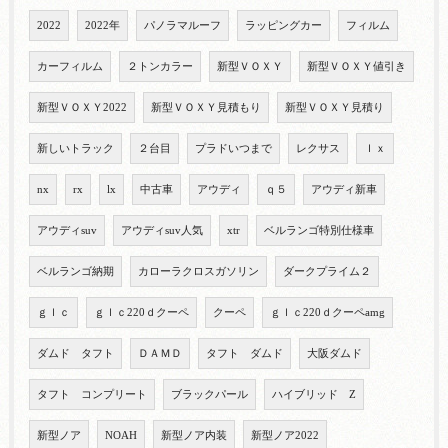
2022
2022年
パノラマルーフ
ラッピングカー
フィルム
カーフィルム
２トンカラー
新型ＶＯＸＹ
新型ＶＯＸＹ値引き
新型ＶＯＸＹ2022
新型ＶＯＸＹ見積もり
新型ＶＯＸＹ見積り
新しいトラック
２台目
プラドいつまで
レクサス
ｌｘ
nx
rx
lx
中古車
アウディ
ｑ５
アウディ新車
アウディsuv
アウディsuv人気
xtr
ベルランゴ特別仕様車
ベルランゴ納期
カローラクロスガソリン
ダークプライム２
ｇｌｃ
ｇｌｃ220ｄクーペ
クーペ
ｇｌｃ220ｄクーペamg
ダムド タフト
ＤＡＭＤ
タフト ダムド
大阪ダムド
タフト コンプリート
ブラックパール
ハイブリッド Z
新型ノア
NOAH
新型ノア内装
新型ノア2022