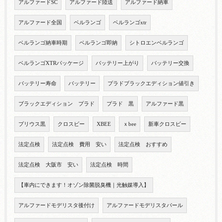
アルファードSC
アルファード陸送
アルファード納車
アルファード全国
ベルランゴ
ベルランゴxtr
ベルランゴ納車時期
ベルランゴ即納
シトロエンベルランゴ
ベルランゴXTRパッケージ
バッテリー上がり
バッテリー交換
バッテリー寿命
バッテリー
プラドブラックエディション値引き
ブラックエディション プラド
プラド 黒
アルファード黒
プリウス黒
クロスビー
XBEE
ｘbee
新車クロスビー
法定点検
法定点検 費用 安い
法定点検 おすすめ
法定点検 大阪市 安い
法定点検 時間
【車内にできます！オゾン除菌脱臭機｜光触媒導入】
アルファードモデリスタ後付け
アルファードモデリスタパール