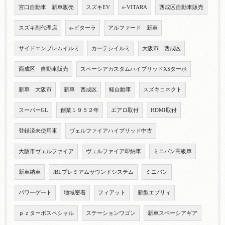
宮口自動車 新車販売
スズキEV
e-VITARA
西成区自動車販売
スズキ副代理店
e-ビターラ
アルファード 新車
サイドエンブレムイルミ
カーテシイルミ
大阪市 西成区
西成区 自動車販売
スペーシアカスタムハイブリッドXSターボ
新車 大阪市
新車 西成区
軽自動車
スズキコネクト
スーパーGL
創業１９５２年
エアロ取付
HDMI取付
登録済未使用車
ヴェルファイアハイブリッド中古
大阪市ヴェルファイア
ヴェルファイア即納車
ミニバン高級車
新車納車
JBLプレミアムサウンドシステム
ミニバン
パワーゲート
地域密着
フィアット
新型エブリィ
ｐｚターボスペシャル
ステーションワゴン
新車スペーシアギア