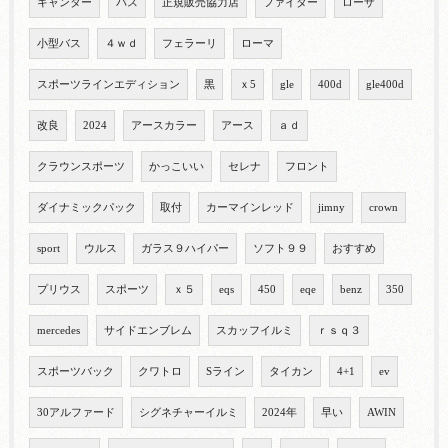
キャンター
バス
正規販売協力店
ファイター
ローザ
小型バス
４ｗｄ
フェラーリ
ローマ
スポーツラインエディション
黒
ｘ5
gle
400d
gle400d
改良
2024
アースカラー
アース
ａｄ
クラウンスポーツ
かっこいい
セレナ
フロント
ダイナミックパック
取付
カーマインレッド
jimny
crown
sport
ウルス
ガラス９ハイパー
ソフト９９
おすすめ
プリウス
スポーツ
ｘ５
eqs
450
eqe
benz
350
mercedes
サイドエンブレム
スカッフイルミ
ｒｓｑ３
スポーツバック
クワトロ
Sライン
タイカン
4+1
ev
30アルファード
シグネチャーイルミ
2024年
早い
AWIN