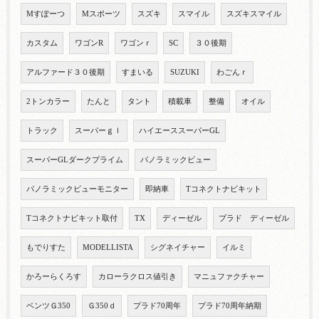
Mすぽーつ
Mスポーツ
スズキ
スマイル
スズキスマイル
カスタム
ワゴンR
ワゴンｒ
SC
３０後期
アルファード３０後期
すまいる
SUZUKI
わごんｒ
2トンカラー
たんと
タント
積載車
整備
オイル
トラック
スーパーｇｌ
ハイエーススーパーGL
スーパーGLダークプライム
パノラミックビュー
パノラミックビューモニター
即納車
Tコネクトナビキット
Tコネクトナビキット取付
TX
ディーゼル
プラド ディーゼル
もでりすた
MODELLISTA
シグネイチャー
イルミ
かろーらくろす
カローラクロス値引き
マニュファクチャー
ベンツＧ350
Ｇ350ｄ
プラド70周年
プラド70周年納期