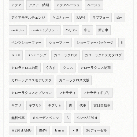
アクア
アクア 納期
アクアベージュ
ベージュ
アクアモデルチェンジ
らぶふぉー
RAV4
ラブフォー
phv
rav4 phv
rav4ハイブリット
ハリア-
中古
新古車
ベンツショーファー
ショーファー
ショーファーパッケージ
S
ｓ560
ｓ560ロング
カローラクロス
カローラクロスカタログ
カロラクロス納期
くろす
クロス
カローラクロス納期
カローラクロスモデリスタ
カローラクロス大阪
カローラクロスオプション
マセラティ
マセラティギブリ
ギブリ
ギブリS
ギブリｓ
青
代車
宮口自動車
無料代車
メルセデスベンツ
A
ベンツA220ｄ
Ａ220ｄAMG
BMW
ｂｍｗ
ｘ６
X6ディーゼル