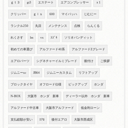
ｇｔ３
gt3
エステート
エアコンプレッサー
ｘ1
クリッパー
ｇｌｓ
600
マイバッハ
じむにー
ランクル250
丸目
メンテナンス
点検
らんくる
れくさす
lm
vx
ｽｽﾞｷ
ソリオバンディット
初めての車選び
アルファード40系
アルファードZグレード
エアロパーツ
シグネチャーイルミブレード
後付け
ご挨拶
ジムニーxc
JB64
ジムニーカスタム
リフトアップ
ブロックタイヤ
オフロード仕様
ピックアップ
ホンダ
N-BOX
大阪市 ホンダ 新車
ディーラー以外 ホンダ 新車
アルファード中古車
大阪市アルファード
低金利ローン
支払総額が安い
ｴｱﾛ
後付エアロ
大阪市西成区