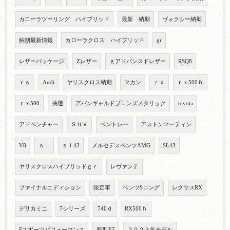
カローラツーリング ハイブリッド
最新 納期
ヴォクシー納期
納期最新情報
カローラクロス ハイブリッド
gr
レザーパッケージ
Zレザー
ｇアドバンスドレザー
RSQ8
ｒｓ
Audi
ヤリスクロス納期
マカン
ｒｘ
ｒｘ500ｈ
ｒｘ500
抽選
アバンギャルドブロンズメタリック
toyota
アドベンチャー
ＳＵＶ
ベントレー
アストンマーティン
V8
ｓｌ
ｓｌ43
メルセデスベンツAMG
SL43
ヤリスクロスハイブリッドｇｒ
レヴァンテ
ファイナルエディション
限定車
ベンツSロング
レクサスRX
デリカミニ
7シリーズ
740ｄ
RX500ｈ
Fスポーツパフォーマンス
新型X7
２０２３年モデル