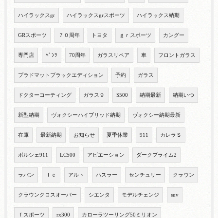
ハイラックスgr
ハイラックスgrスポーツ
ハイラックス納期
GRスポーツ
７０周年
トヨタ
ｇｒスポーツ
カングー
専門店
ﾍﾞﾝﾂ
70周年
ガラスリペア
車
フロントガラス
プラドマットブラックエディション
予約
ガラス
ドクターコーティング
ガラス９
S500
納期最新
納期いつ
新型納期
ヴォクシーハイブリッド納期
ヴォクシー納期最新
在庫
最新納期
お知らせ
夏季休業
911
カレラＳ
ポルシェ911
LC500
アビエーション
ダークプライム2
ラパン
ｌｃ
アルト
ハスラー
センチュリー
クラウン
クラウンクロスオーバー
シエンタ
モデルチェンジ
suv
ｆスポーツ
rx300
カローラツーリング50ミリオン