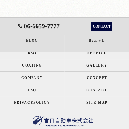
06-6659-7777
CONTACT
BLOG
Beas＋L
Beas
SERVICE
COATING
GALLERY
COMPANY
CONCEPT
FAQ
CONTACT
PRIVACYPOLICY
SITE-MAP