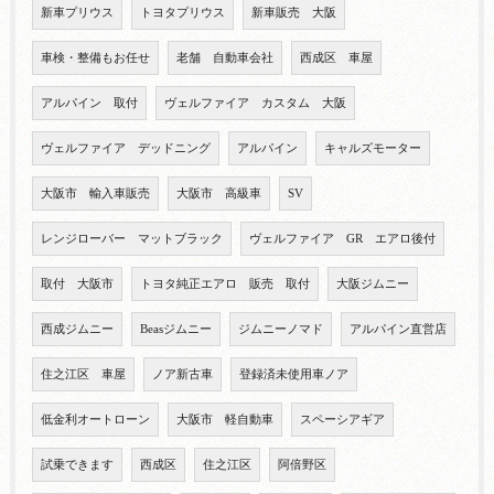
新車プリウス
トヨタプリウス
新車販売 大阪
車検・整備もお任せ
老舗 自動車会社
西成区 車屋
アルパイン 取付
ヴェルファイア カスタム 大阪
ヴェルファイア デッドニング
アルパイン
キャルズモーター
大阪市 輸入車販売
大阪市 高級車
SV
レンジローバー マットブラック
ヴェルファイア GR エアロ後付
取付 大阪市
トヨタ純正エアロ 販売 取付
大阪ジムニー
西成ジムニー
Beasジムニー
ジムニーノマド
アルパイン直営店
住之江区 車屋
ノア新古車
登録済未使用車ノア
低金利オートローン
大阪市 軽自動車
スペーシアギア
試乗できます
西成区
住之江区
阿倍野区