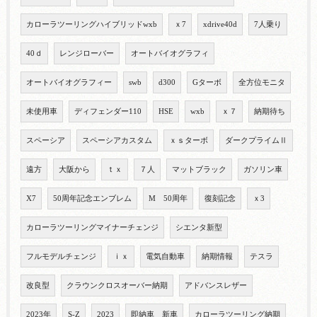
カローラツーリングハイブリッドwxb
ｘ7
xdrive40d
7人乗り
40ｄ
レンジローバー
オートバイオグラフィ
オートバイオグラフィー
swb
d300
Gターボ
全方位モニタ
未使用車
ディフェンダー110
HSE
wxb
ｘ７
納期待ち
スペーシア
スペーシアカスタム
ｘｓターボ
ダークプライムⅡ
遠方
大阪から
ｔｘ
７人
マットブラック
ガソリン車
X7
50周年記念エンブレム
M 50周年
復刻記念
ｘ3
カローラツーリングマイナーチェンジ
シエンタ新型
フルモデルチェンジ
ｉｘ
電気自動車
納期情報
テスラ
改良型
クラウンクロスオーバー納期
アドバンスレザー
2023年
S-Z
2023
即納車 新車
カローラツーリング納期