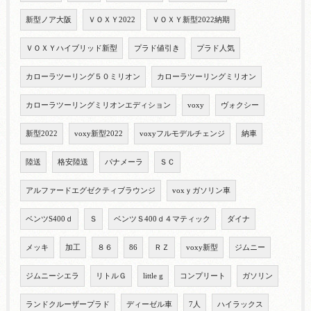
新型ノア大阪
ＶＯＸＹ2022
ＶＯＸＹ新型2022納期
ＶＯＸＹハイブリッド新型
プラド値引き
プラド人気
カローラツーリング５０ミリオン
カローラツーリングミリオン
カローラツーリングミリオンエディション
voxy
ヴォクシー
新型2022
voxy新型2022
voxyフルモデルチェンジ
納車
陸送
格安陸送
パナメーラ
ＳＣ
アルファードエグゼクティブラウンジ
voxｙガソリン車
ベンツS400ｄ
Ｓ
ベンツＳ400ｄ４マティック
ダイナ
メッキ
加工
８６
86
ＲＺ
voxy新型
ジムニー
ジムニーシエラ
リトルＧ
little g
コンプリート
ガソリン
ランドクルーザープラド
ディーゼル車
7人
ハイラックス