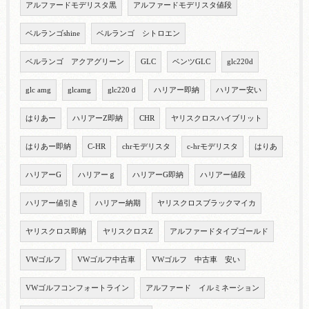
アルファードモデリスタ黒
アルファードモデリスタ値段
ベルランゴshine
ベルランゴ シトロエン
ベルランゴ アクアグリーン
GLC
ベンツGLC
glc220d
glc amg
glcamg
glc220ｄ
ハリアー即納
ハリアー安い
はりあー
ハリアーZ即納
CHR
ヤリスクロスハイブリット
はりあー即納
C-HR
chrモデリスタ
c-hrモデリスタ
はりあ
ハリアーG
ハリアーｇ
ハリアーG即納
ハリアー値段
ハリアー値引き
ハリアー納期
ヤリスクロスブラックマイカ
ヤリスクロス即納
ヤリスクロスZ
アルファードタイプゴールド
VWゴルフ
VWゴルフ中古車
VWゴルフ 中古車 安い
VWゴルフコンフォートライン
アルファード イルミネーション