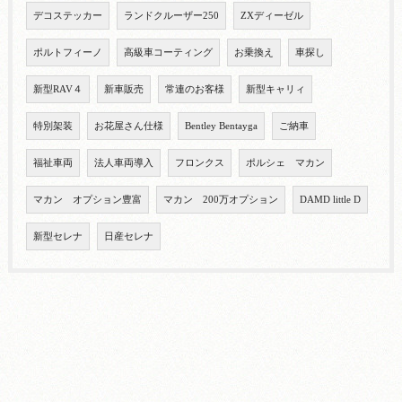
デコステッカー
ランドクルーザー250
ZXディーゼル
ポルトフィーノ
高級車コーティング
お乗換え
車探し
新型RAV４
新車販売
常連のお客様
新型キャリィ
特別架装
お花屋さん仕様
Bentley Bentayga
ご納車
福祉車両
法人車両導入
フロンクス
ポルシェ マカン
マカン オプション豊富
マカン 200万オプション
DAMD little D
新型セレナ
日産セレナ