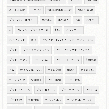
大阪の新車･宮口自動車株式会社のお客様の声
サービス
採用情報
よくある質問
アクセス
宮口自動車株式会社
お問い合わせ
プライバシーポリシー
会社案内
車の購入
応募
ハリアー
Z
プレシャスブラックパール
安い
アルファード
ハイブリッド
価格
アルファードハイブリッド エアロ 安い
プラド
ブラックエディション
プラドブラックエディション
プラド エアロ
プラドえあろ
プラド モデリスタ
高価買取
下取
オイル交換 安い
オイル交換
大阪市
オイル安い
コーティング
乗り換え
プラド即納
プラド新型
プラドディーゼル
プラドホイール
プラドガソリン
プラドTX
プラド納期
各種補償
ヤリスクロス
ヤリスクロスオーバー