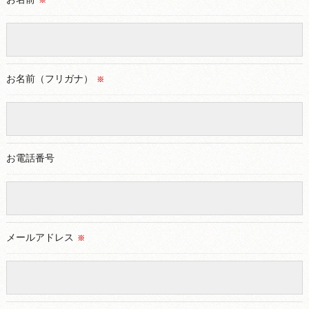
※
適切な監督を行います。
＜個人情報の安全管理＞
当社では、個人情報の漏洩等がなされないよう、適切に安全管
理対策を実施します。
お名前（フリガナ）
※
＜個人情報を与えなかった場合に生じる結果＞
必要な情報を頂けない場合は、それに対応した当社のサービス
をご提供できない場合がございますので予めご了承ください。
お電話番号
＜個人情報の開示･訂正・削除･利用停止の手続について＞
当社では、お客様の個人情報の開示･訂正･削除・利用停止の手
続を定めさせて頂いております。
ご本人である事を確認のうえ、対応させて頂きます。
メールアドレス
※
個人情報の開示･訂正･削除・利用停止の具体的手続きにつきま
しては、お電話でお問合せ下さい。