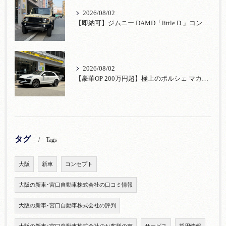
2026/08/02
【即納可】ジムニー DAMD「little D.」コンプリート！登録済未使用車あり
2026/08/02
【豪華OP 200万円超】極上のポルシェ マカンが入荷！注目のオプション装備
タグ
Tags
大阪
新車
コンセプト
大阪の新車･宮口自動車株式会社の口コミ情報
大阪の新車･宮口自動車株式会社の評判