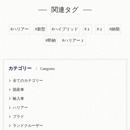
関連タグ
#ハリアー
#新型
#ハイブリッド
#ｚ
#ｚ
#納期
#即納
#ハリアーｚ
カテゴリー
Categories
全てのカテゴリー
国産車
輸入車
ハリアー
プラド
ランドクルーザー