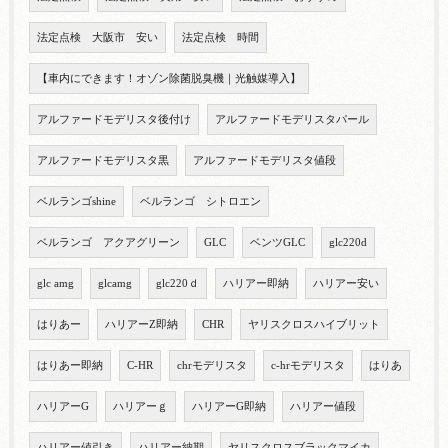
法定点検 大阪市 安い
法定点検 時間
【車内にできます！オゾン除菌脱臭機｜光触媒導入】
アルファードモデリスタ後付け
アルファードモデリスタパール
アルファードモデリスタ黒
アルファードモデリスタ値段
ベルランゴshine
ベルランゴ シトロエン
ベルランゴ アクアグリーン
GLC
ベンツGLC
glc220d
glc amg
glcamg
glc220ｄ
ハリアー即納
ハリアー安い
はりあー
ハリアーZ即納
CHR
ヤリスクロスハイブリット
はりあー即納
C-HR
chrモデリスタ
c-hrモデリスタ
はりあ
ハリアーG
ハリアーｇ
ハリアーG即納
ハリアー値段
ハリアー値引き
ハリアー納期
ヤリスクロスブラックマイカ