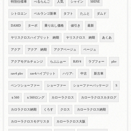
特別仕様車
べるらんご
人気
シャイン
SHINE
シトロエン
ベルランゴ新車
タフト
たふと
ダムド
DAMD
ターボ
乗り出し価格
値引き
最新
ヤリスクロスハイブリット 納期
ヤリスクロス 納期
あくあ
アクア
アクア 納期
アクアベージュ
ベージュ
アクアモデルチェンジ
らぶふぉー
RAV4
ラブフォー
phv
rav4 phv
rav4ハイブリット
ハリア-
中古
新古車
ベンツショーファー
ショーファー
ショーファーパッケージ
S
ｓ560
ｓ560ロング
カローラクロス
カローラクロスカタログ
カロラクロス納期
くろす
クロス
カローラクロス納期
カローラクロスモデリスタ
カローラクロス大阪