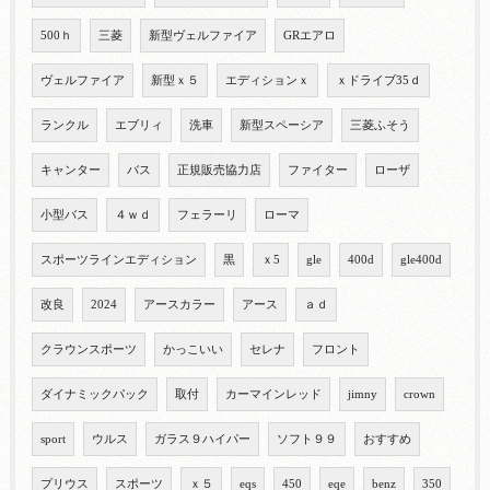
500ｈ
三菱
新型ヴェルファイア
GRエアロ
ヴェルファイア
新型ｘ５
エディションｘ
ｘドライブ35ｄ
ランクル
エブリィ
洗車
新型スペーシア
三菱ふそう
キャンター
バス
正規販売協力店
ファイター
ローザ
小型バス
４ｗｄ
フェラーリ
ローマ
スポーツラインエディション
黒
ｘ5
gle
400d
gle400d
改良
2024
アースカラー
アース
ａｄ
クラウンスポーツ
かっこいい
セレナ
フロント
ダイナミックパック
取付
カーマインレッド
jimny
crown
sport
ウルス
ガラス９ハイパー
ソフト９９
おすすめ
プリウス
スポーツ
ｘ５
eqs
450
eqe
benz
350