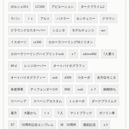
ポルシェ911
LC500
アビエーション
ダークプライム2
ラパン
ｌｃ
アルト
ハスラー
センチュリー
クラウン
クラウンクロスオーバー
シエンタ
モデルチェンジ
suv
ｆスポーツ
rx300
カローラツーリング50ミリオン
カローラツーリングハイブリッドwxb
ｘ7
xdrive40d
7人乗り
40ｄ
レンジローバー
オートバイオグラフィ
オートバイオグラフィー
swb
d300
Gターボ
全方位モニタ
未使用車
ディフェンダー110
HSE
wxb
ｘ７
納期待ち
スペーシア
スペーシアカスタム
ｘｓターボ
ダークプライムⅡ
遠方
大阪から
ｔｘ
７人
マットブラック
ガソリン車
X7
50周年記念エンブレム
M 50周年
復刻記念
ｘ3