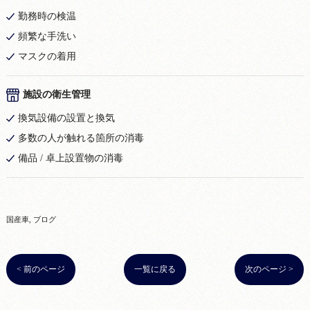
勤務時の検温
頻繁な手洗い
マスクの着用
施設の衛生管理
換気設備の設置と換気
多数の人が触れる箇所の消毒
備品 / 卓上設置物の消毒
国産車
ブログ
< 前のページ
一覧に戻る
次のページ >