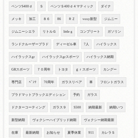
ベンツS400ｄ
Ｓ
ベンツＳ400ｄ４マティック
ダイナ
メッキ
加工
８６
86
ＲＺ
voxy新型
ジムニー
ジムニーシエラ
リトルＧ
little g
コンプリート
ガソリン
ランドクルーザープラド
ディーゼル車
7人
ハイラックス
ハイラックスgr
ハイラックスgrスポーツ
ハイラックス納期
GRスポーツ
７０周年
トヨタ
ｇｒスポーツ
カングー
専門店
ﾍﾞﾝﾂ
70周年
ガラスリペア
車
フロントガラス
プラドマットブラックエディション
予約
ガラス
ドクターコーティング
ガラス９
S500
納期最新
納期いつ
新型納期
ヴォクシーハイブリッド納期
ヴォクシー納期最新
在庫
最新納期
お知らせ
夏季休業
911
カレラＳ