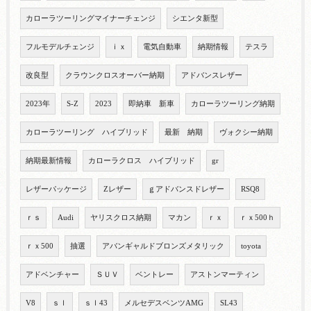
カローラツーリングマイナーチェンジ
シエンタ新型
フルモデルチェンジ
ｉｘ
電気自動車
納期情報
テスラ
改良型
クラウンクロスオーバー納期
アドバンスレザー
2023年
S-Z
2023
即納車 新車
カローラツーリング納期
カローラツーリング ハイブリッド
最新 納期
ヴォクシー納期
納期最新情報
カローラクロス ハイブリッド
gr
レザーパッケージ
Zレザー
ｇアドバンスドレザー
RSQ8
ｒｓ
Audi
ヤリスクロス納期
マカン
ｒｘ
ｒｘ500ｈ
ｒｘ500
抽選
アバンギャルドブロンズメタリック
toyota
アドベンチャー
ＳＵＶ
ベントレー
アストンマーティン
V8
ｓｌ
ｓｌ43
メルセデスベンツAMG
SL43