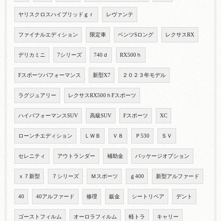
ヤリスクロスハイブリッドｇｒ
レヴァンテ
ファイナルエディション
限定車
ベンツSロング
レクサスRX
デリカミニ
7シリーズ
740ｄ
RX500ｈ
Fスポーツパフォーマンス
新型X7
２０２３年モデル
ラグジュアリー
レクサスRX500ｈFスポーツ
ハイパフォーマンスSUV
高級SUV
Fスポーツ
XC
ローンチエディション
ＬＷＢ
Ｖ８
Ｐ530
ＳＶ
セレニティ
アウトランダー
補助金
パッケージオプション
ｘ７新型
７シリーズ
Ｍスポーツ
ｇ400
新型アルファード
40
40アルファード
修理
鈑金
シートリペア
デント
ゴーストフィルム
オーロラフィルム
軽トラ
キャリー