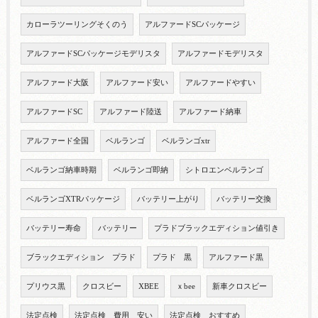
カローラツーリングそくのう
アルファードSCパッケージ
アルファードSCパッケージモデリスタ
アルファードモデリスタ
アルファード大阪
アルファード安い
アルファードやすい
アルファードSC
アルファード陸送
アルファード納車
アルファード全国
ベルランゴ
ベルランゴxtr
ベルランゴ納車時期
ベルランゴ即納
シトロエンベルランゴ
ベルランゴXTRパッケージ
バッテリー上がり
バッテリー交換
バッテリー寿命
バッテリー
プラドブラックエディション値引き
ブラックエディション プラド
プラド 黒
アルファード黒
プリウス黒
クロスビー
XBEE
ｘbee
新車クロスビー
法定点検
法定点検 費用 安い
法定点検 おすすめ