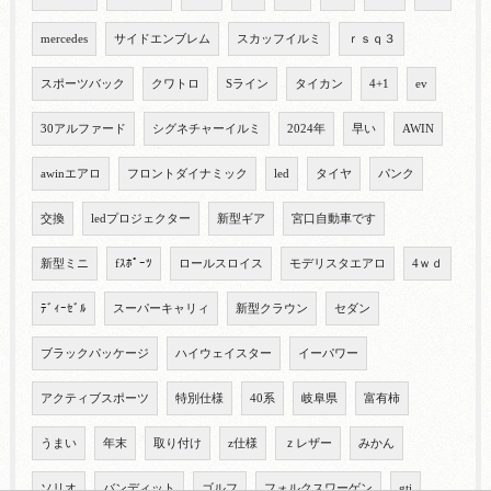
mercedes
サイドエンブレム
スカッフイルミ
ｒｓｑ３
スポーツバック
クワトロ
Sライン
タイカン
4+1
ev
30アルファード
シグネチャーイルミ
2024年
早い
AWIN
awinエアロ
フロントダイナミック
led
タイヤ
パンク
交換
ledプロジェクター
新型ギア
宮口自動車です
新型ミニ
fｽﾎﾟｰﾂ
ロールスロイス
モデリスタエアロ
4ｗｄ
ﾃﾞｨｰｾﾞﾙ
スーパーキャリィ
新型クラウン
セダン
ブラックパッケージ
ハイウェイスター
イーパワー
アクティブスポーツ
特別仕様
40系
岐阜県
富有柿
うまい
年末
取り付け
z仕様
ｚレザー
みかん
ソリオ
バンディット
ゴルフ
フォルクスワーゲン
gti