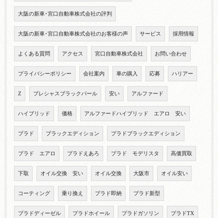
大阪の新車･宮口自動車株式会社の評判
大阪の新車･宮口自動車株式会社のお客様の声
サービス
採用情報
よくある質問
アクセス
宮口自動車株式会社
お問い合わせ
プライバシーポリシー
会社案内
車の購入
応募
ハリアー
Z
プレシャスブラックパール
安い
アルファード
ハイブリッド
価格
アルファードハイブリッド エアロ 安い
プラド
ブラックエディション
プラドブラックエディション
プラド エアロ
プラドえあろ
プラド モデリスタ
高価買取
下取
オイル交換 安い
オイル交換
大阪市
オイル安い
コーティング
乗り換え
プラド即納
プラド新型
プラドディーゼル
プラドホイール
プラドガソリン
プラドTX