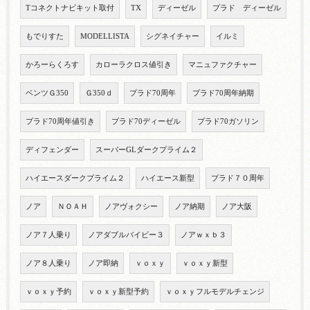
Tコネクトナビキット取付
TX
ディーゼル
プラド ディーゼル
もでりすた
MODELLISTA
シグネイチャー
イルミ
かろーらくろす
カローラクロス値引き
マニュファクチャー
ベンツＧ350
Ｇ350ｄ
プラド70周年
プラド70周年納期
プラド70周年値引き
プラド70ディーゼル
プラド70ガソリン
ディフェンダー
スーパーGLダークプライム２
ハイエースダークプライム２
ハイエース新型
プラド７０周年
ノア
ＮＯＡＨ
ノアヴォクシー
ノア納期
ノア大阪
ノア７人乗り
ノアダブルバイビー３
ノアｗｘｂ３
ノア８人乗り
ノア即納
ｖｏｘｙ
ｖｏｘｙ新型
ｖｏｘｙ予約
ｖｏｘｙ新型予約
ｖｏｘｙフルモデルチェンジ