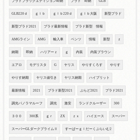
プラドブラックエディション即納
プラド 即納
GLB
GLB220ｄ
ｇｌｂ
ｇｌｂ220ｄ
ｇｌｂ大阪
新型プラド
新型プラド2021
プラド最新情報
プラド新型 情報
AMGライン
AMG
輸入車
ベンツ
情報
新型
ｚ
納期
即納
ハリアーｚ
ｇ
内装
内装ブラウン
エアロ
モデリスタ
G
ヤリス
やりすくろす
やりす
やりす納期
ヤリス値引き
ヤリス納期
ハイブリット
最新情報
2021
プラド新型2021
ぷらど2021
プラド2021
調光パノラマルーフ
調光
激安
ランドクルーザー
300
３００
300系
ｇｒ
ZX
ｚｘ
ハイエース
スーパー
スーパーGLダークプライムⅡ
すーぱーｇｌだーくぷらいむ2