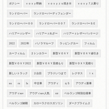
ボクシー
ｖｏｘｙ即納
ｖｏｘｙｚｓ煌きⅢ
ｖｏｘｙ７人乗り
ランドローバー
ランドローバーディフェンダー
ランドローバー００
ランドローバー００７
ランドローバーＳＥ
ハリアーｚレザー
ハリアーｚれざー
ハリアーｚレザーパッケージ
2022
2022年
パノラマルーフ
ラッピングカー
フィルム
カーフィルム
２トンカラー
新型ＶＯＸＹ
新型ＶＯＸＹ値引き
新型ＶＯＸＹ2022
新型ＶＯＸＹ見積もり
新型ＶＯＸＹ見積り
新しいトラック
２台目
プラドいつまで
レクサス
ｌｘ
nx
rx
lx
中古車
アウディ
ｑ５
アウディ新車
アウディsuv
アウディsuv人気
xtr
ベルランゴ特別仕様車
ベルランゴ納期
カローラクロスガソリン
ダークプライム２