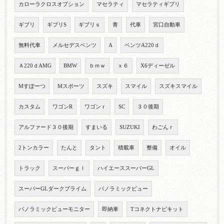
カローラクロスオプション
マセラティ
マセラティギブリ
ギブリ
ギブリS
ギブリｓ
青
代車
宮口自動車
無料代車
メルセデスベンツ
A
ベンツA220ｄ
Ａ220ｄAMG
BMW
ｂｍｗ
ｘ６
X6ディーゼル
Mすぽーつ
Mスポーツ
スズキ
スマイル
スズキスマイル
カスタム
ワゴンR
ワゴンｒ
SC
３０後期
アルファード３０後期
すまいる
SUZUKI
わごんｒ
2トンカラー
たんと
タント
積載車
整備
オイル
トラック
スーパーｇｌ
ハイエーススーパーGL
スーパーGLダークプライム
パノラミックビュー
パノラミックビューモニター
即納車
Tコネクトナビキット