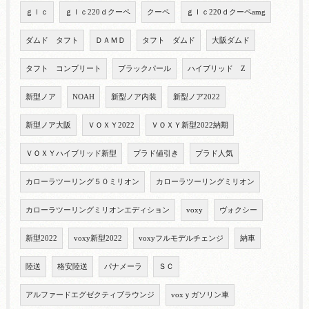
ｇｌｃ
ｇｌｃ220ｄクーペ
クーペ
ｇｌｃ220ｄクーペamg
ダムド タフト
ＤＡＭＤ
タフト ダムド
大阪ダムド
タフト コンプリート
ブラックパール
ハイブリッド Z
新型ノア
NOAH
新型ノア内装
新型ノア2022
新型ノア大阪
ＶＯＸＹ2022
ＶＯＸＹ新型2022納期
ＶＯＸＹハイブリッド新型
プラド値引き
プラド人気
カローラツーリング５０ミリオン
カローラツーリングミリオン
カローラツーリングミリオンエディション
voxy
ヴォクシー
新型2022
voxy新型2022
voxyフルモデルチェンジ
納車
陸送
格安陸送
パナメーラ
ＳＣ
アルファードエグゼクティブラウンジ
voxｙガソリン車