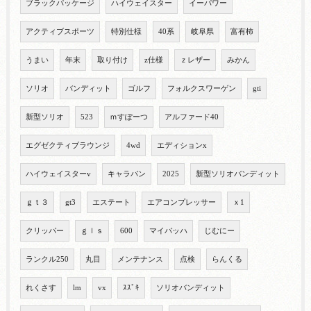
ブラックパッケージ
ハイウェイスター
イーパワー
アクティブスポーツ
特別仕様
40系
岐阜県
富有柿
うまい
年末
取り付け
z仕様
ｚレザー
みかん
ソリオ
バンディット
ゴルフ
フォルクスワーゲン
gti
新型ソリオ
523
ｍすぽーつ
アルファード40
エグゼクティブラウンジ
4wd
エディションx
ハイウェイスターv
キャラバン
2025
新型ソリオバンディット
ｇｔ３
gt3
エステート
エアコンプレッサー
ｘ1
クリッパー
ｇｌｓ
600
マイバッハ
じむにー
ランクル250
丸目
メンテナンス
点検
らんくる
れくさす
lm
vx
ｽｽﾞｷ
ソリオバンディット