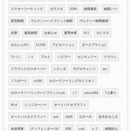
ドクターコーティング
ガラス９
S500
納期最新
納期いつ
新型納期
ヴォクシーハイブリッド納期
ヴォクシー納期最新
在庫
最新納期
お知らせ
夏季休業
911
カレラＳ
ポルシェ911
LC500
アビエーション
ダークプライム2
ラパン
ｌｃ
アルト
ハスラー
センチュリー
クラウン
クラウンクロスオーバー
シエンタ
モデルチェンジ
suv
ｆスポーツ
rx300
カローラツーリング50ミリオン
カローラツーリングハイブリッドwxb
ｘ7
xdrive40d
7人乗り
40ｄ
レンジローバー
オートバイオグラフィ
オートバイオグラフィー
swb
d300
Gターボ
全方位モニタ
未使用車
ディフェンダー110
HSE
wxb
ｘ７
納期待ち