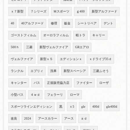
ｘ７新型
７シリーズ
Ｍスポーツ
ｇ400
新型アルファード
40
40アルファード
修理
鈑金
シートリペア
デント
ゴーストフィルム
オーロラフィルム
軽トラ
キャリー
500ｈ
三菱
新型ヴェルファイア
GRエアロ
ヴェルファイア
新型ｘ５
エディションｘ
ｘドライブ35ｄ
ランクル
エブリィ
洗車
新型スペーシア
三菱ふそう
キャンター
バス
正規販売協力店
ファイター
ローザ
小型バス
４ｗｄ
フェラーリ
ローマ
スポーツラインエディション
黒
ｘ5
gle
400d
gle400d
改良
2024
アースカラー
アース
ａｄ