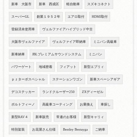
新車 大阪市
新車 西成区
軽自動車
スズキコネクト
スーパーGL
創業１９５２年
エアロ取付
HDMI取付
登録済未使用車
ヴェルファイアハイブリッド中古
大阪市ヴェルファイア
ヴェルファイア即納車
ミニバン高級車
新車納車
JBLプレミアムサウンドシステム
ミニバン
パワーゲート
地域密着
フィアット
新型エブリィ
ｐｚターボスペシャル
ステーションワゴン
新車スペーシアギア
デコステッカー
ランドクルーザー250
ZXディーゼル
ポルトフィーノ
高級車コーティング
お乗換え
車探し
新型RAV４
新車販売
常連のお客様
新型キャリィ
特別架装
お花屋さん仕様
Bentley Bentayga
ご納車