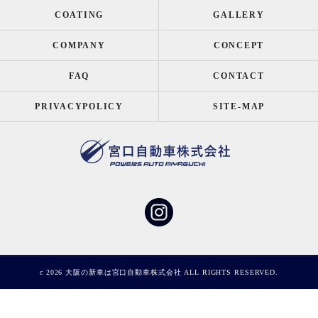
COATING
GALLERY
COMPANY
CONCEPT
FAQ
CONTACT
PRIVACYPOLICY
SITE-MAP
c 2026 大阪の新車は宮口自動車株式会社 ALL RIGHTS RESERVED.