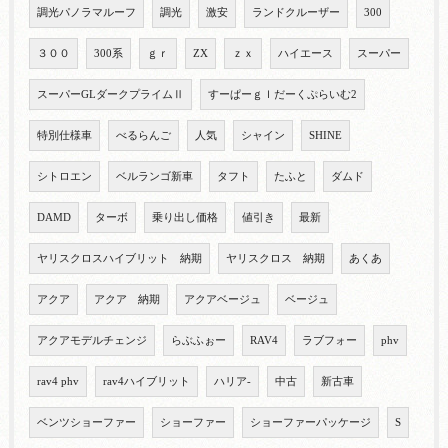
調光パノラマルーフ
調光
激安
ランドクルーザー
300
３００
300系
ｇｒ
ZX
ｚｘ
ハイエース
スーパー
スーパーGLダークプライムⅡ
すーぱーｇｌだーくぷらいむ2
特別仕様車
べるらんご
人気
シャイン
SHINE
シトロエン
ベルランゴ新車
タフト
たふと
ダムド
DAMD
ターボ
乗り出し価格
値引き
最新
ヤリスクロスハイブリット 納期
ヤリスクロス 納期
あくあ
アクア
アクア 納期
アクアベージュ
ベージュ
アクアモデルチェンジ
らぶふぉー
RAV4
ラブフォー
phv
rav4 phv
rav4ハイブリット
ハリア-
中古
新古車
ベンツショーファー
ショーファー
ショーファーパッケージ
S