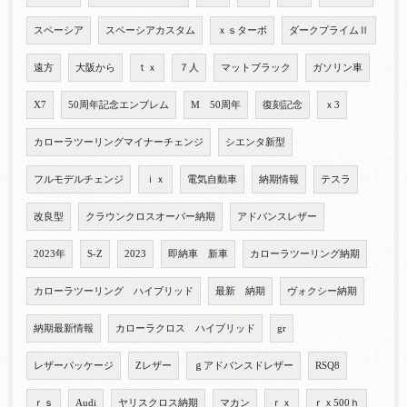
スペーシア
スペーシアカスタム
ｘｓターボ
ダークプライムⅡ
遠方
大阪から
ｔｘ
７人
マットブラック
ガソリン車
X7
50周年記念エンブレム
M 50周年
復刻記念
ｘ3
カローラツーリングマイナーチェンジ
シエンタ新型
フルモデルチェンジ
ｉｘ
電気自動車
納期情報
テスラ
改良型
クラウンクロスオーバー納期
アドバンスレザー
2023年
S-Z
2023
即納車 新車
カローラツーリング納期
カローラツーリング ハイブリッド
最新 納期
ヴォクシー納期
納期最新情報
カローラクロス ハイブリッド
gr
レザーパッケージ
Zレザー
ｇアドバンスドレザー
RSQ8
ｒｓ
Audi
ヤリスクロス納期
マカン
ｒｘ
ｒｘ500ｈ