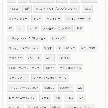
ｒｘ500
抽選
アバンギャルドブロンズメタリック
toyota
アドベンチャー
ＳＵＶ
ベントレー
アストンマーティン
V8
ｓｌ
ｓｌ43
メルセデスベンツAMG
SL43
ヤリスクロスハイブリッドｇｒ
レヴァンテ
ファイナルエディション
限定車
ベンツSロング
レクサスRX
デリカミニ
7シリーズ
740ｄ
RX500ｈ
Fスポーツパフォーマンス
新型X7
２０２３年モデル
ラグジュアリー
レクサスRX500ｈFスポーツ
ハイパフォーマンスSUV
高級SUV
Fスポーツ
XC
ローンチエディション
ＬＷＢ
Ｖ８
Ｐ530
ＳＶ
セレニティ
アウトランダー
補助金
パッケージオプション