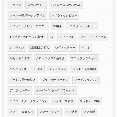
トラック
スーパーｇｌ
ハイエーススーパーGL
スーパーGLダークプライム
パノラミックビュー
パノラミックビューモニター
即納車
Tコネクトナビキット
Tコネクトナビキット取付
TX
ディーゼル
プラド ディーゼル
もでりすた
MODELLISTA
シグネイチャー
イルミ
かろーらくろす
カローラクロス値引き
マニュファクチャー
ベンツＧ350
Ｇ350ｄ
プラド70周年
プラド70周年納期
プラド70周年値引き
プラド70ディーゼル
プラド70ガソリン
ディフェンダー
スーパーGLダークプライム２
ハイエースダークプライム２
ハイエース新型
プラド７０周年
ノア
ＮＯＡＨ
ノアヴォクシー
ノア納期
ノア大阪