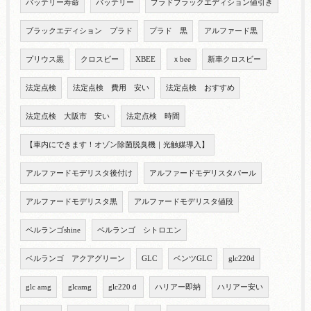
バッテリー寿命
バッテリー
プラドブラックエディション値引き
ブラックエディション プラド
プラド 黒
アルファード黒
プリウス黒
クロスビー
XBEE
ｘbee
新車クロスビー
法定点検
法定点検 費用 安い
法定点検 おすすめ
法定点検 大阪市 安い
法定点検 時間
【車内にできます！オゾン除菌脱臭機｜光触媒導入】
アルファードモデリスタ後付け
アルファードモデリスタパール
アルファードモデリスタ黒
アルファードモデリスタ値段
ベルランゴshine
ベルランゴ シトロエン
ベルランゴ アクアグリーン
GLC
ベンツGLC
glc220d
glc amg
glcamg
glc220ｄ
ハリアー即納
ハリアー安い