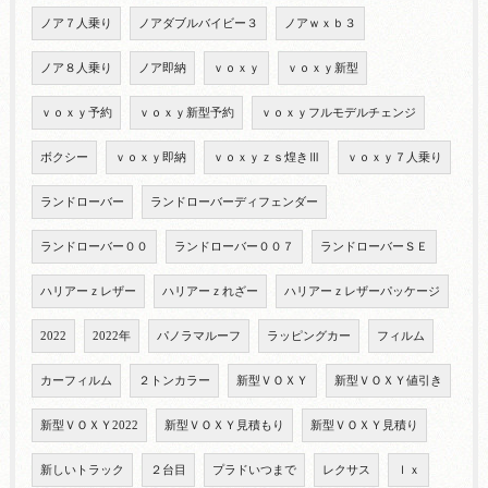
ノア７人乗り
ノアダブルバイビー３
ノアｗｘｂ３
ノア８人乗り
ノア即納
ｖｏｘｙ
ｖｏｘｙ新型
ｖｏｘｙ予約
ｖｏｘｙ新型予約
ｖｏｘｙフルモデルチェンジ
ボクシー
ｖｏｘｙ即納
ｖｏｘｙｚｓ煌きⅢ
ｖｏｘｙ７人乗り
ランドローバー
ランドローバーディフェンダー
ランドローバー００
ランドローバー００７
ランドローバーＳＥ
ハリアーｚレザー
ハリアーｚれざー
ハリアーｚレザーパッケージ
2022
2022年
パノラマルーフ
ラッピングカー
フィルム
カーフィルム
２トンカラー
新型ＶＯＸＹ
新型ＶＯＸＹ値引き
新型ＶＯＸＹ2022
新型ＶＯＸＹ見積もり
新型ＶＯＸＹ見積り
新しいトラック
２台目
プラドいつまで
レクサス
ｌｘ