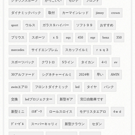
クラウンスポーツ
かっこいい
セレナ
フロント
ダイナミックパック
取付
カーマインレッド
jimny
crown
sport
ウルス
ガラス９ハイパー
ソフト９９
おすすめ
プリウス
スポーツ
ｘ５
eqs
450
eqe
benz
350
mercedes
サイドエンブレム
スカッフイルミ
ｒｓｑ３
スポーツバック
クワトロ
Sライン
タイカン
4+1
ev
30アルファード
シグネチャーイルミ
2024年
早い
AWIN
awinエアロ
フロントダイナミック
led
タイヤ
パンク
交換
ledプロジェクター
新型ギア
宮口自動車です
新型ミニ
fｽﾎﾟｰﾂ
ロールスロイス
モデリスタエアロ
4ｗｄ
ﾃﾞｨｰｾﾞﾙ
スーパーキャリィ
新型クラウン
セダン