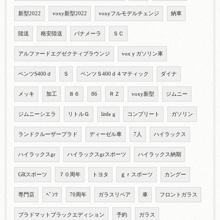
新型2022
voxy新型2022
voxyフルモデルチェンジ
納車
陸送
格安陸送
パナメーラ
ＳＣ
アルファードエグゼクティブラウンジ
voxｙガソリン車
ベンツS400ｄ
Ｓ
ベンツＳ400ｄ４マティック
ダイナ
メッキ
加工
８６
86
ＲＺ
voxy新型
ジムニー
ジムニーシエラ
リトルＧ
little g
コンプリート
ガソリン
ランドクルーザープラド
ディーゼル車
7人
ハイラックス
ハイラックスgr
ハイラックスgrスポーツ
ハイラックス納期
GRスポーツ
７０周年
トヨタ
ｇｒスポーツ
カングー
専門店
ﾍﾞﾝﾂ
70周年
ガラスリペア
車
フロントガラス
プラドマットブラックエディション
予約
ガラス