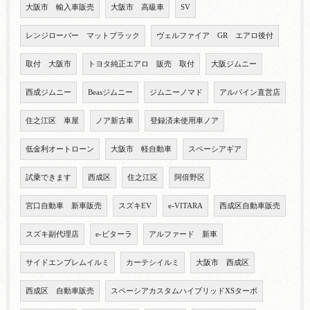
大阪市 輸入車販売
大阪市 高級車
SV
レンジローバー マットブラック
ヴェルファイア GR エアロ後付
取付 大阪市
トヨタ純正エアロ 販売 取付
大阪ジムニー
西成ジムニー
Beasジムニー
ジムニーノマド
アルパイン直営店
住之江区 車屋
ノア新古車
登録済未使用車ノア
低金利オートローン
大阪市 軽自動車
スペーシアギア
試乗できます
西成区
住之江区
阿倍野区
宮口自動車 新車販売
スズキEV
e-VITARA
西成区自動車販売
スズキ副代理店
e-ビターラ
アルファード 新車
サイドエンブレムイルミ
カーテシイルミ
大阪市 西成区
西成区 自動車販売
スペーシアカスタムハイブリッドXSターボ