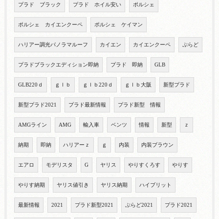
プラド ブラック
プラド ホイル安い
ポルシェ
ポルシェ カイエンクーペ
ポルシェ ケイマン
ハリアー調光パノラマルーフ
カイエン
カイエンクーペ
ぷらど
プラドブラックエディション即納
プラド 即納
GLB
GLB220ｄ
ｇｌｂ
ｇｌｂ220ｄ
ｇｌｂ大阪
新型プラド
新型プラド2021
プラド最新情報
プラド新型 情報
AMGライン
AMG
輸入車
ベンツ
情報
新型
ｚ
納期
即納
ハリアーｚ
ｇ
内装
内装ブラウン
エアロ
モデリスタ
G
ヤリス
やりすくろす
やりす
やりす納期
ヤリス値引き
ヤリス納期
ハイブリット
最新情報
2021
プラド新型2021
ぷらど2021
プラド2021