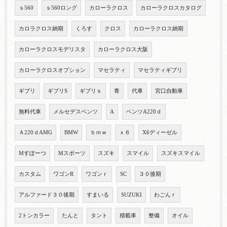
ｓ560
ｓ560ロング
カローラクロス
カローラクロスカタログ
カロラクロス納期
くろす
クロス
カローラクロス納期
カローラクロスモデリスタ
カローラクロス大阪
カローラクロスオプション
マセラティ
マセラティギブリ
ギブリ
ギブリS
ギブリｓ
青
代車
宮口自動車
無料代車
メルセデスベンツ
A
ベンツA220ｄ
Ａ220ｄAMG
BMW
ｂｍｗ
ｘ６
X6ディーゼル
Mすぽーつ
Mスポーツ
スズキ
スマイル
スズキスマイル
カスタム
ワゴンR
ワゴンｒ
SC
３０後期
アルファード３０後期
すまいる
SUZUKI
わごんｒ
2トンカラー
たんと
タント
積載車
整備
オイル