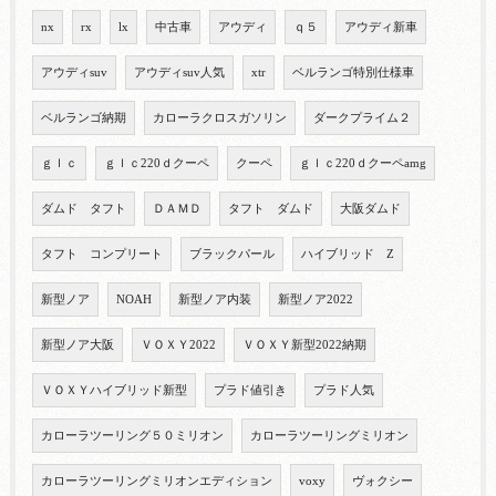
nx
rx
lx
中古車
アウディ
ｑ５
アウディ新車
アウディsuv
アウディsuv人気
xtr
ベルランゴ特別仕様車
ベルランゴ納期
カローラクロスガソリン
ダークプライム２
ｇｌｃ
ｇｌｃ220ｄクーペ
クーペ
ｇｌｃ220ｄクーペamg
ダムド タフト
ＤＡＭＤ
タフト ダムド
大阪ダムド
タフト コンプリート
ブラックパール
ハイブリッド Z
新型ノア
NOAH
新型ノア内装
新型ノア2022
新型ノア大阪
ＶＯＸＹ2022
ＶＯＸＹ新型2022納期
ＶＯＸＹハイブリッド新型
プラド値引き
プラド人気
カローラツーリング５０ミリオン
カローラツーリングミリオン
カローラツーリングミリオンエディション
voxy
ヴォクシー