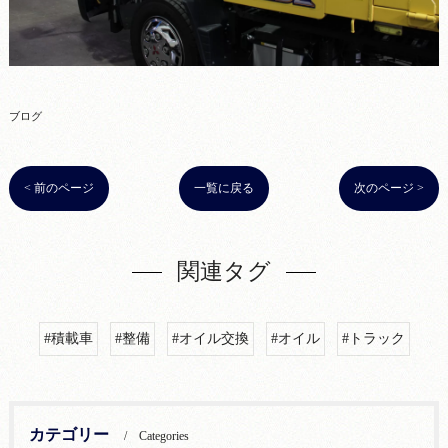
ブログ
< 前のページ
一覧に戻る
次のページ >
関連タグ
#積載車
#整備
#オイル交換
#オイル
#トラック
カテゴリー
Categories