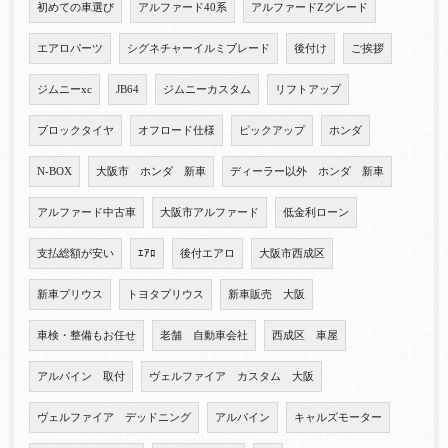
初めての車選び
アルファード40系
アルファードZグレード
エアロパーツ
シグネチャーイルミブレード
後付け
ご挨拶
ジムニーxc
JB64
ジムニーカスタム
リフトアップ
ブロックタイヤ
オフロード仕様
ピックアップ
ホンダ
N-BOX
大阪市 ホンダ 新車
ディーラー以外 ホンダ 新車
アルファード中古車
大阪市アルファード
低金利ローン
支払総額が安い
ｴｱﾛ
後付エアロ
大阪市西成区
新車プリウス
トヨタプリウス
新車販売 大阪
車検・整備もお任せ
老舗 自動車会社
西成区 車屋
アルパイン 取付
ヴェルファイア カスタム 大阪
ヴェルファイア デッドニング
アルパイン
キャルズモーター