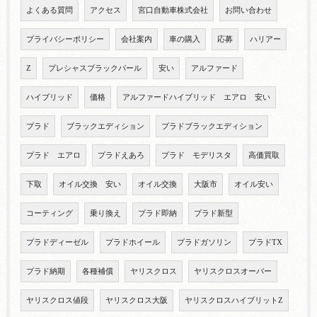
よくある質問
アクセス
宮口自動車株式会社
お問い合わせ
プライバシーポリシー
会社案内
車の購入
応募
ハリアー
Z
プレシャスブラックパール
安い
アルファード
ハイブリッド
価格
アルファードハイブリッド エアロ 安い
プラド
ブラックエディション
プラドブラックエディション
プラド エアロ
プラドえあろ
プラド モデリスタ
高価買取
下取
オイル交換 安い
オイル交換
大阪市
オイル安い
コーティング
乗り換え
プラド即納
プラド新型
プラドディーゼル
プラドホイール
プラドガソリン
プラドTX
プラド納期
各種補償
ヤリスクロス
ヤリスクロスオーバー
ヤリスクロス値段
ヤリスクロス大阪
ヤリスクロスハイブリットZ