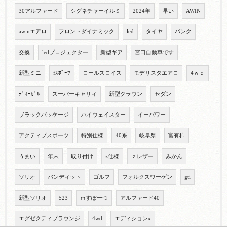
30アルファード
シグネチャーイルミ
2024年
早い
AWIN
awinエアロ
フロントダイナミック
led
タイヤ
パンク
交換
ledプロジェクター
新型ギア
宮口自動車です
新型ミニ
fｽﾎﾟｰﾂ
ロールスロイス
モデリスタエアロ
4ｗｄ
ﾃﾞｨｰｾﾞﾙ
スーパーキャリィ
新型クラウン
セダン
ブラックパッケージ
ハイウェイスター
イーパワー
アクティブスポーツ
特別仕様
40系
岐阜県
富有柿
うまい
年末
取り付け
z仕様
ｚレザー
みかん
ソリオ
バンディット
ゴルフ
フォルクスワーゲン
gti
新型ソリオ
523
ｍすぽーつ
アルファード40
エグゼクティブラウンジ
4wd
エディションx