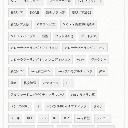
タフト コンプリート
ブラックパール
ハイブリッド Z
新型ノア
NOAH
新型ノア内装
新型ノア2022
新型ノア大阪
ＶＯＸＹ2022
ＶＯＸＹ新型2022納期
ＶＯＸＹハイブリッド新型
プラド値引き
プラド人気
カローラツーリング５０ミリオン
カローラツーリングミリオン
カローラツーリングミリオンエディション
voxy
ヴォクシー
新型2022
voxy新型2022
voxyフルモデルチェンジ
納車
陸送
格安陸送
パナメーラ
ＳＣ
アルファードエグゼクティブラウンジ
voxｙガソリン車
ベンツS400ｄ
Ｓ
ベンツＳ400ｄ４マティック
ダイナ
メッキ
加工
８６
86
ＲＺ
voxy新型
ジムニー