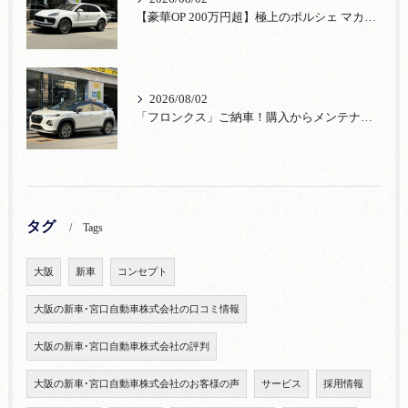
【豪華OP 200万円超】極上のポルシェ マカンが入荷！注目のオプション装備
2026/08/02
「フロンクス」ご納車！購入からメンテナンス・リコールまで！宮口自動車
タグ
Tags
大阪
新車
コンセプト
大阪の新車･宮口自動車株式会社の口コミ情報
大阪の新車･宮口自動車株式会社の評判
大阪の新車･宮口自動車株式会社のお客様の声
サービス
採用情報