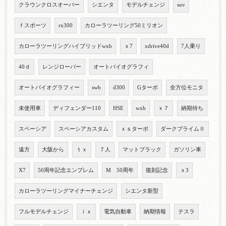
クラウンクロスオーバー
シエンタ
モデルチェンジ
suv
ｆスポーツ
rx300
カローラツーリング50ミリオン
カローラツーリングハイブリッドwxb
ｘ7
xdrive40d
7人乗り
40ｄ
レンジローバー
オートバイオグラフィ
オートバイオグラフィー
swb
d300
Gターボ
全方位モニタ
未使用車
ディフェンダー110
HSE
wxb
ｘ７
納期待ち
スペーシア
スペーシアカスタム
ｘｓターボ
ダークプライムⅡ
遠方
大阪から
ｔｘ
７人
マットブラック
ガソリン車
X7
50周年記念エンブレム
M 50周年
復刻記念
ｘ3
カローラツーリングマイナーチェンジ
シエンタ新型
フルモデルチェンジ
ｉｘ
電気自動車
納期情報
テスラ