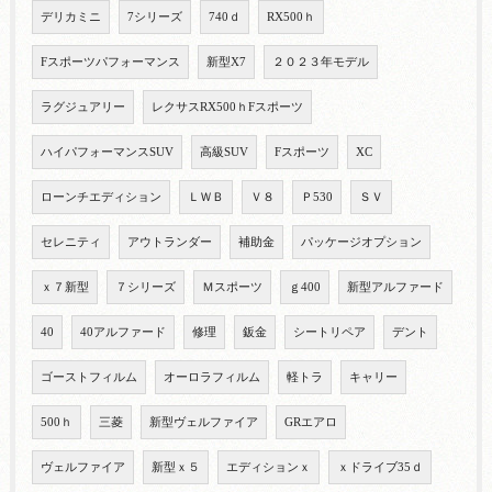
デリカミニ
7シリーズ
740ｄ
RX500ｈ
Fスポーツパフォーマンス
新型X7
２０２３年モデル
ラグジュアリー
レクサスRX500ｈFスポーツ
ハイパフォーマンスSUV
高級SUV
Fスポーツ
XC
ローンチエディション
ＬＷＢ
Ｖ８
Ｐ530
ＳＶ
セレニティ
アウトランダー
補助金
パッケージオプション
ｘ７新型
７シリーズ
Ｍスポーツ
ｇ400
新型アルファード
40
40アルファード
修理
鈑金
シートリペア
デント
ゴーストフィルム
オーロラフィルム
軽トラ
キャリー
500ｈ
三菱
新型ヴェルファイア
GRエアロ
ヴェルファイア
新型ｘ５
エディションｘ
ｘドライブ35ｄ