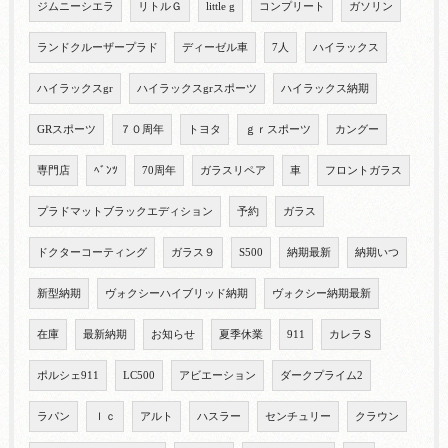
ジムニーシエラ
リトルＧ
little g
コンプリート
ガソリン
ランドクルーザープラド
ディーゼル車
7人
ハイラックス
ハイラックスgr
ハイラックスgrスポーツ
ハイラックス納期
GRスポーツ
７０周年
トヨタ
ｇｒスポーツ
カングー
専門店
ﾍﾞﾝﾂ
70周年
ガラスリペア
車
フロントガラス
プラドマットブラックエディション
予約
ガラス
ドクターコーティング
ガラス９
S500
納期最新
納期いつ
新型納期
ヴォクシーハイブリッド納期
ヴォクシー納期最新
在庫
最新納期
お知らせ
夏季休業
911
カレラＳ
ポルシェ911
LC500
アビエーション
ダークプライム2
ラパン
ｌｃ
アルト
ハスラー
センチュリー
クラウン