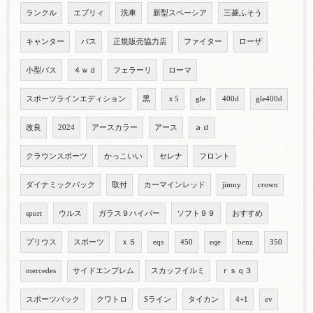
ランクル
エブリィ
洗車
新型スペーシア
三菱ふそう
キャンター
バス
正規販売協力店
ファイター
ローザ
小型バス
４ｗｄ
フェラーリ
ローマ
スポーツラインエディション
黒
ｘ5
gle
400d
gle400d
改良
2024
アースカラー
アース
ａｄ
クラウンスポーツ
かっこいい
セレナ
フロント
ダイナミックパック
取付
カーマインレッド
jimny
crown
sport
ウルス
ガラス９ハイパー
ソフト９９
おすすめ
プリウス
スポーツ
ｘ５
eqs
450
eqe
benz
350
mercedes
サイドエンブレム
スカッフイルミ
ｒｓｑ３
スポーツバック
クワトロ
Sライン
タイカン
4+1
ev