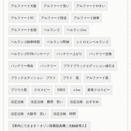
アルファード大阪
アルファード安い
アルファードやすい
アルファードSC
アルファード陸送
アルファード納車
アルファード全国
ベルランゴ
ベルランゴxtr
ベルランゴ納車時期
ベルランゴ即納
シトロエンベルランゴ
ベルランゴXTRパッケージ
バッテリー上がり
バッテリー交換
バッテリー寿命
バッテリー
プラドブラックエディション値引き
ブラックエディション プラド
プラド 黒
アルファード黒
プリウス黒
クロスビー
XBEE
ｘbee
新車クロスビー
法定点検
法定点検 費用 安い
法定点検 おすすめ
法定点検 大阪市 安い
法定点検 時間
【車内にできます！オゾン除菌脱臭機｜光触媒導入】