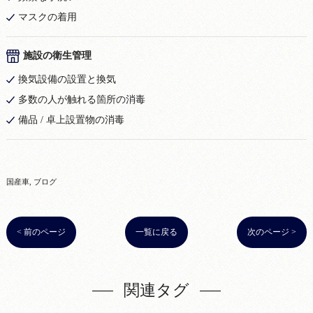
マスクの着用
施設の衛生管理
換気設備の設置と換気
多数の人が触れる箇所の消毒
備品 / 卓上設置物の消毒
国産車
ブログ
< 前のページ
一覧に戻る
次のページ >
関連タグ