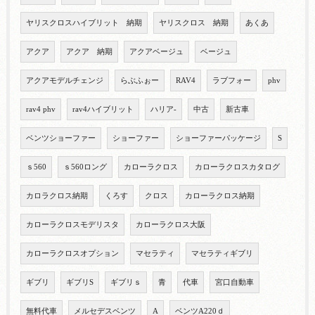
ヤリスクロスハイブリット 納期
ヤリスクロス 納期
あくあ
アクア
アクア 納期
アクアベージュ
ベージュ
アクアモデルチェンジ
らぶふぉー
RAV4
ラブフォー
phv
rav4 phv
rav4ハイブリット
ハリア-
中古
新古車
ベンツショーファー
ショーファー
ショーファーパッケージ
S
ｓ560
ｓ560ロング
カローラクロス
カローラクロスカタログ
カロラクロス納期
くろす
クロス
カローラクロス納期
カローラクロスモデリスタ
カローラクロス大阪
カローラクロスオプション
マセラティ
マセラティギブリ
ギブリ
ギブリS
ギブリｓ
青
代車
宮口自動車
無料代車
メルセデスベンツ
A
ベンツA220ｄ