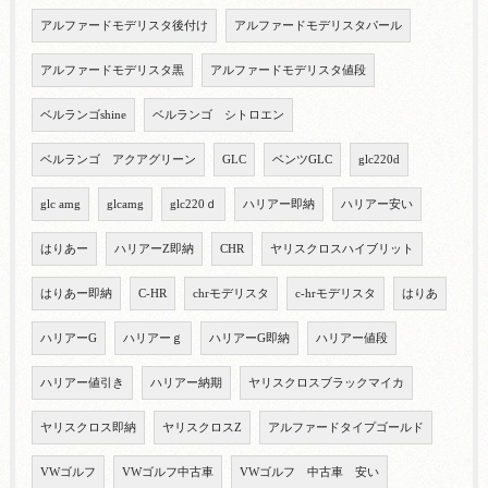
アルファードモデリスタ後付け
アルファードモデリスタパール
アルファードモデリスタ黒
アルファードモデリスタ値段
ベルランゴshine
ベルランゴ シトロエン
ベルランゴ アクアグリーン
GLC
ベンツGLC
glc220d
glc amg
glcamg
glc220ｄ
ハリアー即納
ハリアー安い
はりあー
ハリアーZ即納
CHR
ヤリスクロスハイブリット
はりあー即納
C-HR
chrモデリスタ
c-hrモデリスタ
はりあ
ハリアーG
ハリアーｇ
ハリアーG即納
ハリアー値段
ハリアー値引き
ハリアー納期
ヤリスクロスブラックマイカ
ヤリスクロス即納
ヤリスクロスZ
アルファードタイプゴールド
VWゴルフ
VWゴルフ中古車
VWゴルフ 中古車 安い