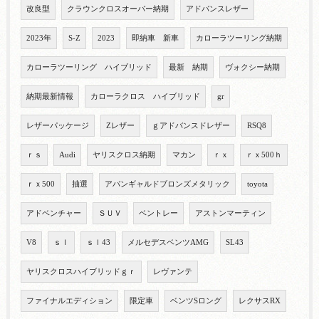
改良型
クラウンクロスオーバー納期
アドバンスレザー
2023年
S-Z
2023
即納車 新車
カローラツーリング納期
カローラツーリング ハイブリッド
最新 納期
ヴォクシー納期
納期最新情報
カローラクロス ハイブリッド
gr
レザーパッケージ
Zレザー
ｇアドバンスドレザー
RSQ8
ｒｓ
Audi
ヤリスクロス納期
マカン
ｒｘ
ｒｘ500ｈ
ｒｘ500
抽選
アバンギャルドブロンズメタリック
toyota
アドベンチャー
ＳＵＶ
ベントレー
アストンマーティン
V8
ｓｌ
ｓｌ43
メルセデスベンツAMG
SL43
ヤリスクロスハイブリッドｇｒ
レヴァンテ
ファイナルエディション
限定車
ベンツSロング
レクサスRX