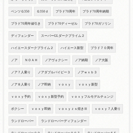
ベンツＧ350
Ｇ350ｄ
プラド70周年
プラド70周年納期
プラド70周年値引き
プラド70ディーゼル
プラド70ガソリン
ディフェンダー
スーパーGLダークプライム２
ハイエースダークプライム２
ハイエース新型
プラド７０周年
ノア
ＮＯＡＨ
ノアヴォクシー
ノア納期
ノア大阪
ノア７人乗り
ノアダブルバイビー３
ノアｗｘｂ３
ノア８人乗り
ノア即納
ｖｏｘｙ
ｖｏｘｙ新型
ｖｏｘｙ予約
ｖｏｘｙ新型予約
ｖｏｘｙフルモデルチェンジ
ボクシー
ｖｏｘｙ即納
ｖｏｘｙｚｓ煌きⅢ
ｖｏｘｙ７人乗り
ランドローバー
ランドローバーディフェンダー