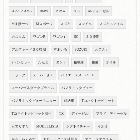
Ａ220ｄAMG
BMW
ｂｍｗ
ｘ６
X6ディーゼル
Mすぽーつ
Mスポーツ
スズキ
スマイル
スズキスマイル
カスタム
ワゴンR
ワゴンｒ
SC
３０後期
アルファード３０後期
すまいる
SUZUKI
わごんｒ
2トンカラー
たんと
タント
積載車
整備
オイル
トラック
スーパーｇｌ
ハイエーススーパーGL
スーパーGLダークプライム
パノラミックビュー
パノラミックビューモニター
即納車
Tコネクトナビキット
Tコネクトナビキット取付
TX
ディーゼル
プラド ディーゼル
もでりすた
MODELLISTA
シグネイチャー
イルミ
かろーらくろす
カローラクロス値引き
マニュファクチャー