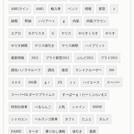
AMGライン
AMG
輸入車
ベンツ
情報
新型
ｚ
納期
即納
ハリアーｚ
ｇ
内装
内装ブラウン
エアロ
モデリスタ
G
ヤリス
やりすくろす
やりす
やりす納期
ヤリス値引き
ヤリス納期
ハイブリット
最新情報
2021
プラド新型2021
ぷらど2021
プラド2021
調光パノラマルーフ
調光
激安
ランドクルーザー
300
３００
300系
ｇｒ
ZX
ｚｘ
ハイエース
スーパー
スーパーGLダークプライムⅡ
すーぱーｇｌだーくぷらいむ2
特別仕様車
べるらんご
人気
シャイン
SHINE
シトロエン
ベルランゴ新車
タフト
たふと
ダムド
DAMD
ターボ
乗り出し価格
値引き
最新