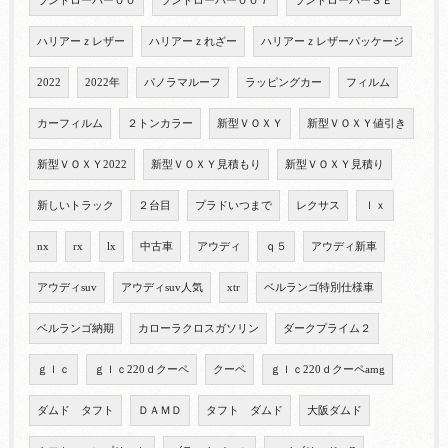
ランドローバー００
ランドローバー００７
ランドローバーＳＥ
ハリアーｚレザー
ハリアーｚれざー
ハリアーｚレザーパッケージ
2022
2022年
パノラマルーフ
ラッピングカー
フィルム
カーフィルム
２トンカラー
新型ＶＯＸＹ
新型ＶＯＸＹ値引き
新型ＶＯＸＹ2022
新型ＶＯＸＹ見積もり
新型ＶＯＸＹ見積り
新しいトラック
２台目
プラドいつまで
レクサス
ｌｘ
nx
rx
lx
中古車
アウディ
ｑ５
アウディ新車
アウディsuv
アウディsuv人気
xtr
ベルランゴ特別仕様車
ベルランゴ納期
カローラクロスガソリン
ダークプライム２
ｇｌｃ
ｇｌｃ220ｄクーペ
クーペ
ｇｌｃ220ｄクーペamg
ダムド タフト
ＤＡＭＤ
タフト ダムド
大阪ダムド