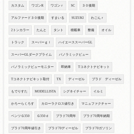
カスタム
ワゴンR
ワゴンｒ
SC
３０後期
アルファード３０後期
すまいる
SUZUKI
わごんｒ
2トンカラー
たんと
タント
積載車
整備
オイル
トラック
スーパーｇｌ
ハイエーススーパーGL
スーパーGLダークプライム
パノラミックビュー
パノラミックビューモニター
即納車
Tコネクトナビキット
Tコネクトナビキット取付
TX
ディーゼル
プラド ディーゼル
もでりすた
MODELLISTA
シグネイチャー
イルミ
かろーらくろす
カローラクロス値引き
マニュファクチャー
ベンツＧ350
Ｇ350ｄ
プラド70周年
プラド70周年納期
プラド70周年値引き
プラド70ディーゼル
プラド70ガソリン