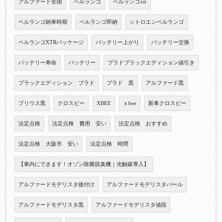
アルファード全国
ベルランゴ
ベルランゴxtr
ベルランゴ納車時期
ベルランゴ即納
シトロエンベルランゴ
ベルランゴXTRパッケージ
バッテリー上がり
バッテリー交換
バッテリー寿命
バッテリー
プラドブラックエディション値引き
ブラックエディション プラド
プラド 黒
アルファード黒
プリウス黒
クロスビー
XBEE
ｘbee
新車クロスビー
法定点検
法定点検 費用 安い
法定点検 おすすめ
法定点検 大阪市 安い
法定点検 時間
【車内にできます！オゾン除菌脱臭機｜光触媒導入】
アルファードモデリスタ後付け
アルファードモデリスタパール
アルファードモデリスタ黒
アルファードモデリスタ値段