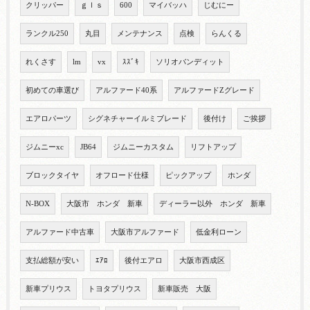
クリッパー
ｇｌｓ
600
マイバッハ
じむにー
ランクル250
丸目
メンテナンス
点検
らんくる
れくさす
lm
vx
ｽｽﾞｷ
ソリオバンディット
初めての車選び
アルファード40系
アルファードZグレード
エアロパーツ
シグネチャーイルミブレード
後付け
ご挨拶
ジムニーxc
JB64
ジムニーカスタム
リフトアップ
ブロックタイヤ
オフロード仕様
ピックアップ
ホンダ
N-BOX
大阪市 ホンダ 新車
ディーラー以外 ホンダ 新車
アルファード中古車
大阪市アルファード
低金利ローン
支払総額が安い
ｴｱﾛ
後付エアロ
大阪市西成区
新車プリウス
トヨタプリウス
新車販売 大阪