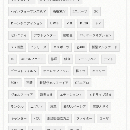
ハイパフォーマンスSUV
高級SUV
Fスポーツ
XC
ローンチエディション
ＬＷＢ
Ｖ８
Ｐ530
ＳＶ
セレニティ
アウトランダー
補助金
パッケージオプション
ｘ７新型
７シリーズ
Ｍスポーツ
ｇ400
新型アルファード
40
40アルファード
修理
鈑金
シートリペア
デント
ゴーストフィルム
オーロラフィルム
軽トラ
キャリー
500ｈ
三菱
新型ヴェルファイア
GRエアロ
ヴェルファイア
新型ｘ５
エディションｘ
ｘドライブ35ｄ
ランクル
エブリィ
洗車
新型スペーシア
三菱ふそう
キャンター
バス
正規販売協力店
ファイター
ローザ