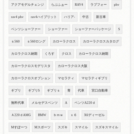
アクアモデルチェンジ
らぶふぉー
RAV4
ラブフォー
phv
rav4 phv
rav4ハイブリット
ハリア-
中古
新古車
ベンツショーファー
ショーファー
ショーファーパッケージ
S
ｓ560
ｓ560ロング
カローラクロス
カローラクロスカタログ
カロラクロス納期
くろす
クロス
カローラクロス納期
カローラクロスモデリスタ
カローラクロス大阪
カローラクロスオプション
マセラティ
マセラティギブリ
ギブリ
ギブリS
ギブリｓ
青
代車
宮口自動車
無料代車
メルセデスベンツ
A
ベンツA220ｄ
Ａ220ｄAMG
BMW
ｂｍｗ
ｘ６
X6ディーゼル
Mすぽーつ
Mスポーツ
スズキ
スマイル
スズキスマイル