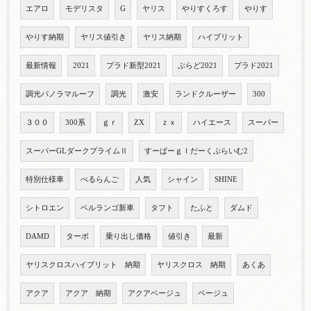
エアロ
モデリスタ
G
ヤリス
やりすくろす
やりす
やりす納期
ヤリス値引き
ヤリス納期
ハイブリット
最新情報
2021
プラド新型2021
ぷらど2021
プラド2021
調光パノラマルーフ
調光
激安
ランドクルーザー
300
３００
300系
ｇｒ
ZX
ｚｘ
ハイエース
スーパー
スーパーGLダークプライムⅡ
すーぱーｇｌだーくぷらいむ2
特別仕様車
べるらんご
人気
シャイン
SHINE
シトロエン
ベルランゴ新車
タフト
たふと
ダムド
DAMD
ターボ
乗り出し価格
値引き
最新
ヤリスクロスハイブリット 納期
ヤリスクロス 納期
あくあ
アクア
アクア 納期
アクアベージュ
ベージュ