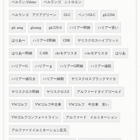
ベルランゴshine
ベルランゴ シトロエン
ベルランゴ アクアグリーン
GLC
ベンツGLC
glc220d
glc amg
glcamg
glc220ｄ
ハリアー即納
ハリアー安い
はりあー
ハリアーZ即納
CHR
ヤリスクロスハイブリット
はりあー即納
C-HR
chrモデリスタ
c-hrモデリスタ
はりあ
ハリアーG
ハリアーｇ
ハリアーG即納
ハリアー値段
ハリアー値引き
ハリアー納期
ヤリスクロスブラックマイカ
ヤリスクロス即納
ヤリスクロスZ
アルファードタイプゴールド
VWゴルフ
VWゴルフ中古車
VWゴルフ 中古車 安い
VWゴルフコンフォートライン
アルファード イルミネーション
アルファードイルミネーション足元