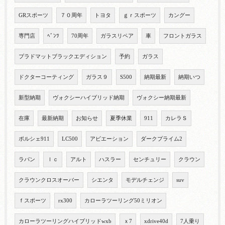
GRスポーツ
７０周年
トヨタ
ｇｒスポーツ
カングー
専門店
ﾍﾞﾝﾂ
70周年
ガラスリペア
車
フロントガラス
プラドマットブラックエディション
予約
ガラス
ドクターコーティング
ガラス９
S500
納期最新
納期いつ
新型納期
ヴォクシーハイブリッド納期
ヴォクシー納期最新
在庫
最新納期
お知らせ
夏季休業
911
カレラＳ
ポルシェ911
LC500
アビエーション
ダークプライム2
ラパン
ｌｃ
アルト
ハスラー
センチュリー
クラウン
クラウンクロスオーバー
シエンタ
モデルチェンジ
suv
ｆスポーツ
rx300
カローラツーリング50ミリオン
カローラツーリングハイブリッドwxb
ｘ7
xdrive40d
7人乗り