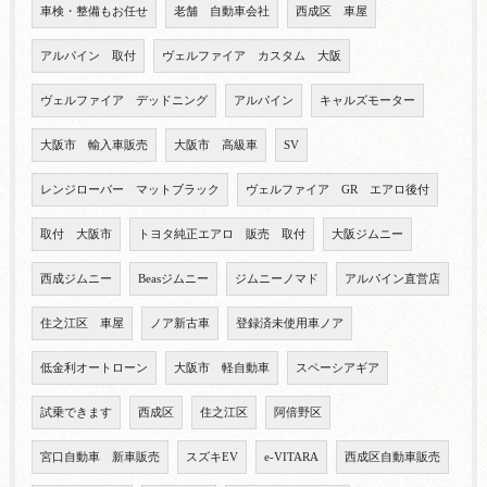
車検・整備もお任せ
老舗 自動車会社
西成区 車屋
アルパイン 取付
ヴェルファイア カスタム 大阪
ヴェルファイア デッドニング
アルパイン
キャルズモーター
大阪市 輸入車販売
大阪市 高級車
SV
レンジローバー マットブラック
ヴェルファイア GR エアロ後付
取付 大阪市
トヨタ純正エアロ 販売 取付
大阪ジムニー
西成ジムニー
Beasジムニー
ジムニーノマド
アルパイン直営店
住之江区 車屋
ノア新古車
登録済未使用車ノア
低金利オートローン
大阪市 軽自動車
スペーシアギア
試乗できます
西成区
住之江区
阿倍野区
宮口自動車 新車販売
スズキEV
e-VITARA
西成区自動車販売