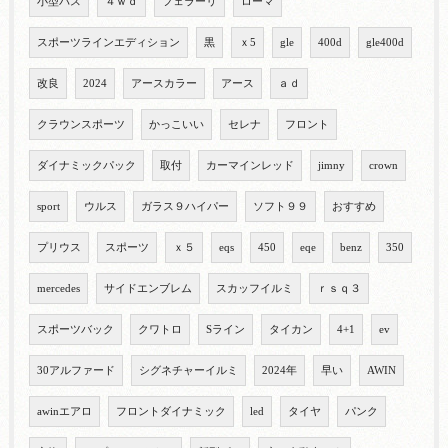
小型バス
４ｗｄ
フェラーリ
ローマ
スポーツラインエディション
黒
ｘ5
gle
400d
gle400d
改良
2024
アースカラー
アース
ａｄ
クラウンスポーツ
かっこいい
セレナ
フロント
ダイナミックパック
取付
カーマインレッド
jimny
crown
sport
ウルス
ガラス９ハイパー
ソフト９９
おすすめ
プリウス
スポーツ
ｘ５
eqs
450
eqe
benz
350
mercedes
サイドエンブレム
スカッフイルミ
ｒｓｑ３
スポーツバック
クワトロ
Sライン
タイカン
4+1
ev
30アルファード
シグネチャーイルミ
2024年
早い
AWIN
awinエアロ
フロントダイナミック
led
タイヤ
パンク