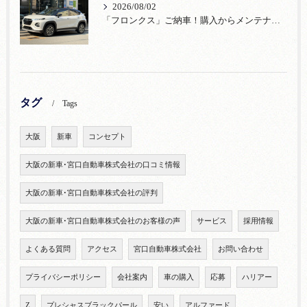
2026/08/02
「フロンクス」ご納車！購入からメンテナンス・リコールまで！宮口自動車
タグ
Tags
大阪
新車
コンセプト
大阪の新車･宮口自動車株式会社の口コミ情報
大阪の新車･宮口自動車株式会社の評判
大阪の新車･宮口自動車株式会社のお客様の声
サービス
採用情報
よくある質問
アクセス
宮口自動車株式会社
お問い合わせ
プライバシーポリシー
会社案内
車の購入
応募
ハリアー
Z
プレシャスブラックパール
安い
アルファード