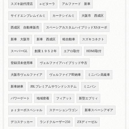
スズキ副代理店
e-ビターラ
アルファード 新車
サイドエンブレムイルミ
カーテシイルミ
大阪市 西成区
西成区 自動車販売
スペーシアカスタムハイブリッドXSターボ
新車 大阪市
新車 西成区
軽自動車
スズキコネクト
スーパーGL
創業１９５２年
エアロ取付
HDMI取付
登録済未使用車
ヴェルファイアハイブリッド中古
大阪市ヴェルファイア
ヴェルファイア即納車
ミニバン高級車
新車納車
JBLプレミアムサウンドシステム
ミニバン
パワーゲート
地域密着
フィアット
新型エブリィ
ｐｚターボスペシャル
ステーションワゴン
新車スペーシアギア
デコステッカー
ランドクルーザー250
ZXディーゼル