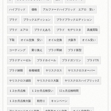
ハイブリッド
価格
アルファードハイブリッド エアロ 安い
プラド
ブラックエディション
プラドブラックエディション
プラド エアロ
プラドえあろ
プラド モデリスタ
高価買取
下取
オイル交換 安い
オイル交換
大阪市
オイル安い
コーティング
乗り換え
プラド即納
プラド新型
プラドディーゼル
プラドホイール
プラドガソリン
プラドTX
プラド納期
各種補償
ヤリスクロス
ヤリスクロスオーバー
ヤリスクロス値段
ヤリスクロス大阪
ヤリスクロスハイブリットZ
１２か月点検
１２か月点検安い
12ヵ月点検時間
１２か月点検大阪
初売り
キャンペーン