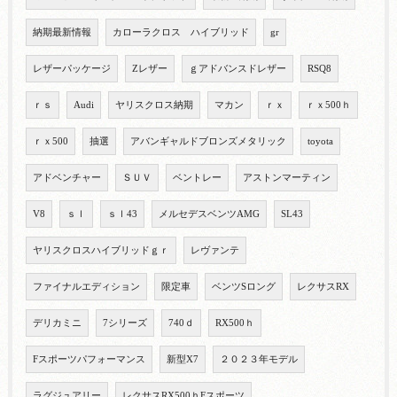
納期最新情報
カローラクロス ハイブリッド
gr
レザーパッケージ
Zレザー
ｇアドバンスドレザー
RSQ8
ｒｓ
Audi
ヤリスクロス納期
マカン
ｒｘ
ｒｘ500ｈ
ｒｘ500
抽選
アバンギャルドブロンズメタリック
toyota
アドベンチャー
ＳＵＶ
ベントレー
アストンマーティン
V8
ｓｌ
ｓｌ43
メルセデスベンツAMG
SL43
ヤリスクロスハイブリッドｇｒ
レヴァンテ
ファイナルエディション
限定車
ベンツSロング
レクサスRX
デリカミニ
7シリーズ
740ｄ
RX500ｈ
Fスポーツパフォーマンス
新型X7
２０２３年モデル
ラグジュアリー
レクサスRX500ｈFスポーツ