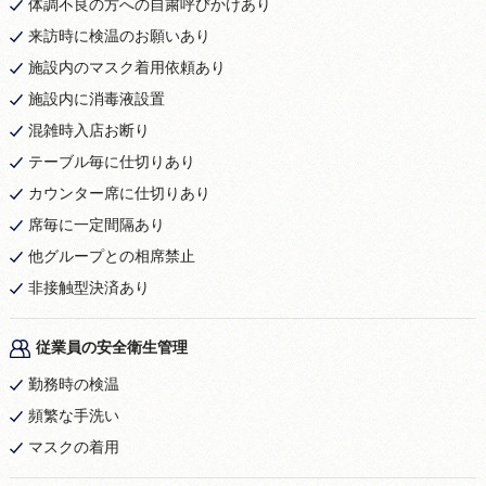
体調不良の方への自粛呼びかけあり
来訪時に検温のお願いあり
施設内のマスク着用依頼あり
施設内に消毒液設置
混雑時入店お断り
テーブル毎に仕切りあり
カウンター席に仕切りあり
席毎に一定間隔あり
他グループとの相席禁止
非接触型決済あり
従業員の安全衛生管理
勤務時の検温
頻繁な手洗い
マスクの着用