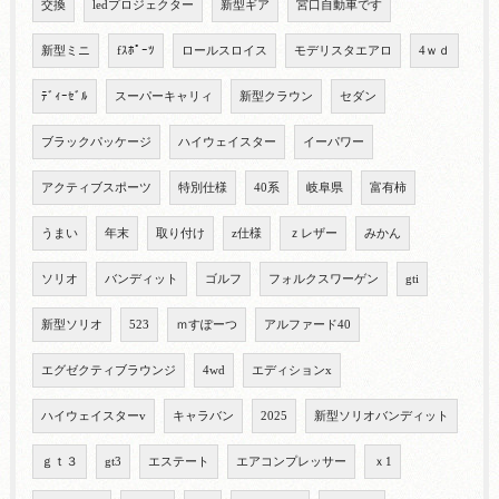
交換
ledプロジェクター
新型ギア
宮口自動車です
新型ミニ
fｽﾎﾟｰﾂ
ロールスロイス
モデリスタエアロ
4ｗｄ
ﾃﾞｨｰｾﾞﾙ
スーパーキャリィ
新型クラウン
セダン
ブラックパッケージ
ハイウェイスター
イーパワー
アクティブスポーツ
特別仕様
40系
岐阜県
富有柿
うまい
年末
取り付け
z仕様
ｚレザー
みかん
ソリオ
バンディット
ゴルフ
フォルクスワーゲン
gti
新型ソリオ
523
ｍすぽーつ
アルファード40
エグゼクティブラウンジ
4wd
エディションx
ハイウェイスターv
キャラバン
2025
新型ソリオバンディット
ｇｔ３
gt3
エステート
エアコンプレッサー
ｘ1