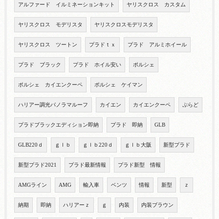
アルファード イルミネーションキット
ヤリスクロス カスタム
ヤリスクロス モデリスタ
ヤリスクロスモデリスタ
ヤリスクロス ツートン
プラドｔｘ
プラド アルミホイール
プラド ブラック
プラド ホイル安い
ポルシェ
ポルシェ カイエンクーペ
ポルシェ ケイマン
ハリアー調光パノラマルーフ
カイエン
カイエンクーペ
ぷらど
プラドブラックエディション即納
プラド 即納
GLB
GLB220ｄ
ｇｌｂ
ｇｌｂ220ｄ
ｇｌｂ大阪
新型プラド
新型プラド2021
プラド最新情報
プラド新型 情報
AMGライン
AMG
輸入車
ベンツ
情報
新型
ｚ
納期
即納
ハリアーｚ
ｇ
内装
内装ブラウン