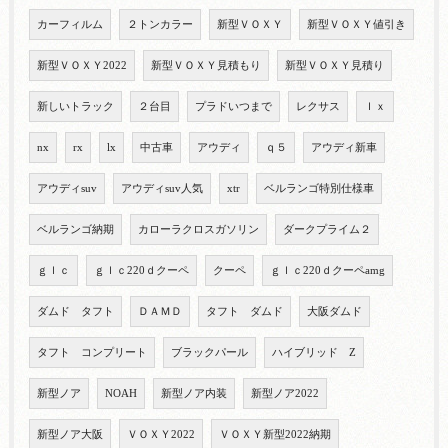
カーフィルム
２トンカラー
新型ＶＯＸＹ
新型ＶＯＸＹ値引き
新型ＶＯＸＹ2022
新型ＶＯＸＹ見積もり
新型ＶＯＸＹ見積り
新しいトラック
２台目
プラドいつまで
レクサス
ｌｘ
nx
rx
lx
中古車
アウディ
ｑ５
アウディ新車
アウディsuv
アウディsuv人気
xtr
ベルランゴ特別仕様車
ベルランゴ納期
カローラクロスガソリン
ダークプライム２
ｇｌｃ
ｇｌｃ220ｄクーペ
クーペ
ｇｌｃ220ｄクーペamg
ダムド タフト
ＤＡＭＤ
タフト ダムド
大阪ダムド
タフト コンプリート
ブラックパール
ハイブリッド Z
新型ノア
NOAH
新型ノア内装
新型ノア2022
新型ノア大阪
ＶＯＸＹ2022
ＶＯＸＹ新型2022納期