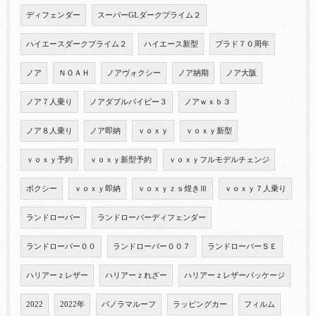
ディフェンダー
スーパーGLダークプライム２
ハイエースダークプライム２
ハイエース新型
プラド７０周年
ノア
ＮＯＡＨ
ノアヴォクシー
ノア納期
ノア大阪
ノア７人乗り
ノアダブルバイビー３
ノアｗｘｂ３
ノア８人乗り
ノア即納
ｖｏｘｙ
ｖｏｘｙ新型
ｖｏｘｙ予約
ｖｏｘｙ新型予約
ｖｏｘｙフルモデルチェンジ
ボクシー
ｖｏｘｙ即納
ｖｏｘｙｚｓ煌きⅢ
ｖｏｘｙ７人乗り
ランドローバー
ランドローバーディフェンダー
ランドローバー００
ランドローバー００７
ランドローバーＳＥ
ハリアーｚレザー
ハリアーｚれざー
ハリアーｚレザーパッケージ
2022
2022年
パノラマルーフ
ラッピングカー
フィルム