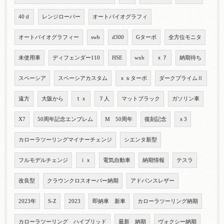
40ｄ
レンジローバー
オートバイオグラフィ
オートバイオグラフィー
swb
d300
Gターボ
全方位モニタ
未使用車
ディフェンダー110
HSE
wxb
ｘ７
納期待ち
スペーシア
スペーシアカスタム
ｘｓターボ
ダークプライムⅡ
遠方
大阪から
ｔｘ
７人
マットブラック
ガソリン車
X7
50周年記念エンブレム
M 50周年
復刻記念
ｘ3
カローラツーリングマイナーチェンジ
シエンタ新型
フルモデルチェンジ
ｉｘ
電気自動車
納期情報
テスラ
改良型
クラウンクロスオーバー納期
アドバンスレザー
2023年
S-Z
2023
即納車 新車
カローラツーリング納期
カローラツーリング ハイブリッド
最新 納期
ヴォクシー納期