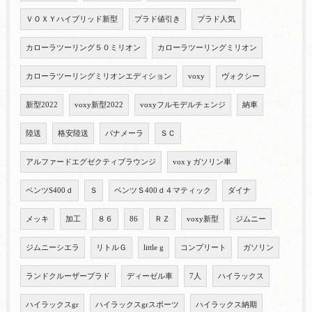
ＶＯＸＹハイブリッド新型
プラド値引き
プラド人気
カローラツーリング５０ミリオン
カローラツーリングミリオン
カローラツーリングミリオンエディション
voxy
ヴォクシー
新型2022
voxy新型2022
voxyフルモデルチェンジ
納車
陸送
格安陸送
パナメーラ
ＳＣ
アルファードエグゼクティブラウンジ
voxｙガソリン車
ベンツS400ｄ
Ｓ
ベンツＳ400ｄ４マティック
ダイナ
メッキ
加工
８６
86
ＲＺ
voxy新型
ジムニー
ジムニーシエラ
リトルＧ
little g
コンプリート
ガソリン
ランドクルーザープラド
ディーゼル車
7人
ハイラックス
ハイラックスgr
ハイラックスgrスポーツ
ハイラックス納期