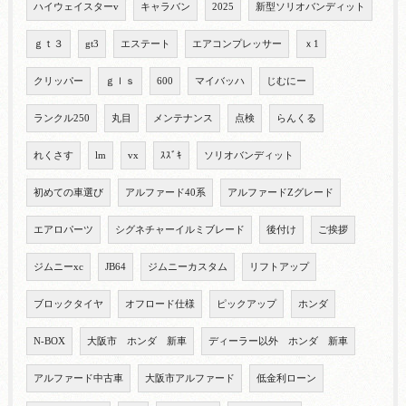
ハイウェイスターv
キャラバン
2025
新型ソリオバンディット
ｇｔ３
gt3
エステート
エアコンプレッサー
ｘ1
クリッパー
ｇｌｓ
600
マイバッハ
じむにー
ランクル250
丸目
メンテナンス
点検
らんくる
れくさす
lm
vx
ｽｽﾞｷ
ソリオバンディット
初めての車選び
アルファード40系
アルファードZグレード
エアロパーツ
シグネチャーイルミブレード
後付け
ご挨拶
ジムニーxc
JB64
ジムニーカスタム
リフトアップ
ブロックタイヤ
オフロード仕様
ピックアップ
ホンダ
N-BOX
大阪市 ホンダ 新車
ディーラー以外 ホンダ 新車
アルファード中古車
大阪市アルファード
低金利ローン