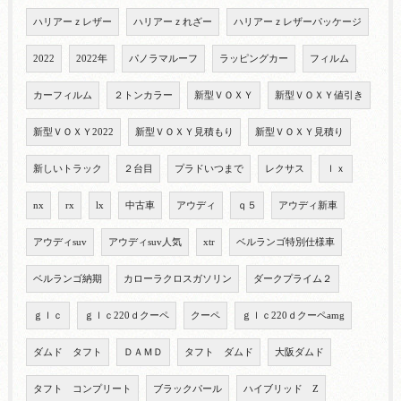
ハリアーｚレザー
ハリアーｚれざー
ハリアーｚレザーパッケージ
2022
2022年
パノラマルーフ
ラッピングカー
フィルム
カーフィルム
２トンカラー
新型ＶＯＸＹ
新型ＶＯＸＹ値引き
新型ＶＯＸＹ2022
新型ＶＯＸＹ見積もり
新型ＶＯＸＹ見積り
新しいトラック
２台目
プラドいつまで
レクサス
ｌｘ
nx
rx
lx
中古車
アウディ
ｑ５
アウディ新車
アウディsuv
アウディsuv人気
xtr
ベルランゴ特別仕様車
ベルランゴ納期
カローラクロスガソリン
ダークプライム２
ｇｌｃ
ｇｌｃ220ｄクーペ
クーペ
ｇｌｃ220ｄクーペamg
ダムド タフト
ＤＡＭＤ
タフト ダムド
大阪ダムド
タフト コンプリート
ブラックパール
ハイブリッド Z