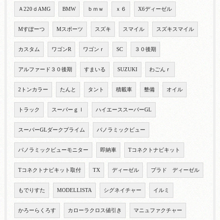
Ａ220ｄAMG
BMW
ｂｍｗ
ｘ６
X6ディーゼル
Mすぽーつ
Mスポーツ
スズキ
スマイル
スズキスマイル
カスタム
ワゴンR
ワゴンｒ
SC
３０後期
アルファード３０後期
すまいる
SUZUKI
わごんｒ
2トンカラー
たんと
タント
積載車
整備
オイル
トラック
スーパーｇｌ
ハイエーススーパーGL
スーパーGLダークプライム
パノラミックビュー
パノラミックビューモニター
即納車
Tコネクトナビキット
Tコネクトナビキット取付
TX
ディーゼル
プラド ディーゼル
もでりすた
MODELLISTA
シグネイチャー
イルミ
かろーらくろす
カローラクロス値引き
マニュファクチャー