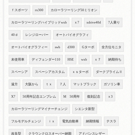
ｆスポーツ
rx300
カローラツーリング50ミリオン
カローラツーリングハイブリッドwxb
ｘ7
xdrive40d
7人乗り
40ｄ
レンジローバー
オートバイオグラフィ
オートバイオグラフィー
swb
d300
Gターボ
全方位モニタ
未使用車
ディフェンダー110
HSE
wxb
ｘ７
納期待ち
スペーシア
スペーシアカスタム
ｘｓターボ
ダークプライムⅡ
遠方
大阪から
ｔｘ
７人
マットブラック
ガソリン車
X7
50周年記念エンブレム
M 50周年
復刻記念
ｘ3
カローラツーリングマイナーチェンジ
シエンタ新型
フルモデルチェンジ
ｉｘ
電気自動車
納期情報
テスラ
改良型
クラウンクロスオーバー納期
アドバンスレザー