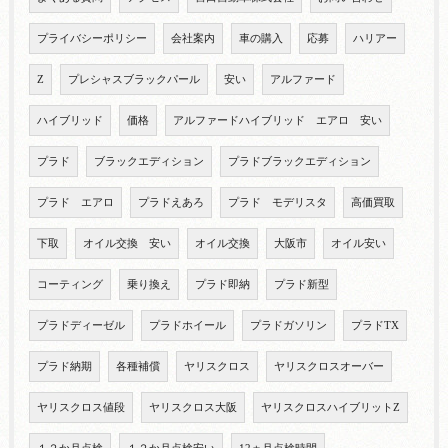
プライバシーポリシー
会社案内
車の購入
応募
ハリアー
Z
プレシャスブラックパール
安い
アルファード
ハイブリッド
価格
アルファードハイブリッド エアロ 安い
プラド
ブラックエディション
プラドブラックエディション
プラド エアロ
プラドえあろ
プラド モデリスタ
高価買取
下取
オイル交換 安い
オイル交換
大阪市
オイル安い
コーティング
乗り換え
プラド即納
プラド新型
プラドディーゼル
プラドホイール
プラドガソリン
プラドTX
プラド納期
各種補償
ヤリスクロス
ヤリスクロスオーバー
ヤリスクロス値段
ヤリスクロス大阪
ヤリスクロスハイブリットZ