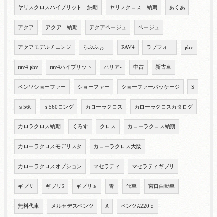
ヤリスクロスハイブリット 納期
ヤリスクロス 納期
あくあ
アクア
アクア 納期
アクアベージュ
ベージュ
アクアモデルチェンジ
らぶふぉー
RAV4
ラブフォー
phv
rav4 phv
rav4ハイブリット
ハリア-
中古
新古車
ベンツショーファー
ショーファー
ショーファーパッケージ
S
ｓ560
ｓ560ロング
カローラクロス
カローラクロスカタログ
カロラクロス納期
くろす
クロス
カローラクロス納期
カローラクロスモデリスタ
カローラクロス大阪
カローラクロスオプション
マセラティ
マセラティギブリ
ギブリ
ギブリS
ギブリｓ
青
代車
宮口自動車
無料代車
メルセデスベンツ
A
ベンツA220ｄ