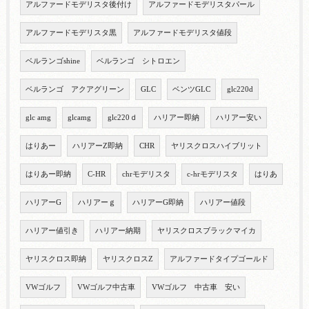
アルファードモデリスタ後付け
アルファードモデリスタパール
アルファードモデリスタ黒
アルファードモデリスタ値段
ベルランゴshine
ベルランゴ シトロエン
ベルランゴ アクアグリーン
GLC
ベンツGLC
glc220d
glc amg
glcamg
glc220ｄ
ハリアー即納
ハリアー安い
はりあー
ハリアーZ即納
CHR
ヤリスクロスハイブリット
はりあー即納
C-HR
chrモデリスタ
c-hrモデリスタ
はりあ
ハリアーG
ハリアーｇ
ハリアーG即納
ハリアー値段
ハリアー値引き
ハリアー納期
ヤリスクロスブラックマイカ
ヤリスクロス即納
ヤリスクロスZ
アルファードタイプゴールド
VWゴルフ
VWゴルフ中古車
VWゴルフ 中古車 安い