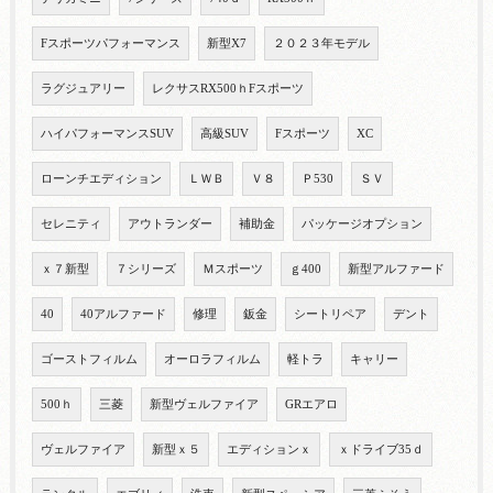
Fスポーツパフォーマンス
新型X7
２０２３年モデル
ラグジュアリー
レクサスRX500ｈFスポーツ
ハイパフォーマンスSUV
高級SUV
Fスポーツ
XC
ローンチエディション
ＬＷＢ
Ｖ８
Ｐ530
ＳＶ
セレニティ
アウトランダー
補助金
パッケージオプション
ｘ７新型
７シリーズ
Ｍスポーツ
ｇ400
新型アルファード
40
40アルファード
修理
鈑金
シートリペア
デント
ゴーストフィルム
オーロラフィルム
軽トラ
キャリー
500ｈ
三菱
新型ヴェルファイア
GRエアロ
ヴェルファイア
新型ｘ５
エディションｘ
ｘドライブ35ｄ