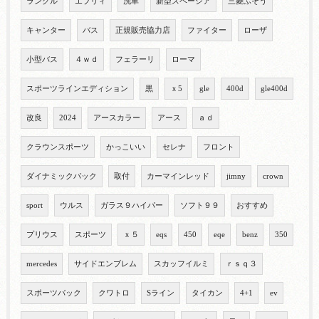
ランクル
エブリィ
洗車
新型スペーシア
三菱ふそう
キャンター
バス
正規販売協力店
ファイター
ローザ
小型バス
４ｗｄ
フェラーリ
ローマ
スポーツラインエディション
黒
ｘ5
gle
400d
gle400d
改良
2024
アースカラー
アース
ａｄ
クラウンスポーツ
かっこいい
セレナ
フロント
ダイナミックパック
取付
カーマインレッド
jimny
crown
sport
ウルス
ガラス９ハイパー
ソフト９９
おすすめ
プリウス
スポーツ
ｘ５
eqs
450
eqe
benz
350
mercedes
サイドエンブレム
スカッフイルミ
ｒｓｑ３
スポーツバック
クワトロ
Sライン
タイカン
4+1
ev