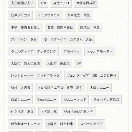
支払総額が安い
ｴｱﾛ
後付エアロ
大阪市西成区
新車プリウス
トヨタプリウス
新車販売 大阪
車検・整備もお任せ
老舗 自動車会社
西成区 車屋
アルパイン 取付
ヴェルファイア カスタム 大阪
ヴェルファイア デッドニング
アルパイン
キャルズモーター
大阪市 輸入車販売
大阪市 高級車
SV
レンジローバー マットブラック
ヴェルファイア GR エアロ後付
取付 大阪市
トヨタ純正エアロ 販売 取付
大阪ジムニー
西成ジムニー
Beasジムニー
ジムニーノマド
アルパイン直営店
住之江区 車屋
ノア新古車
登録済未使用車ノア
低金利オートローン
大阪市 軽自動車
スペーシアギア