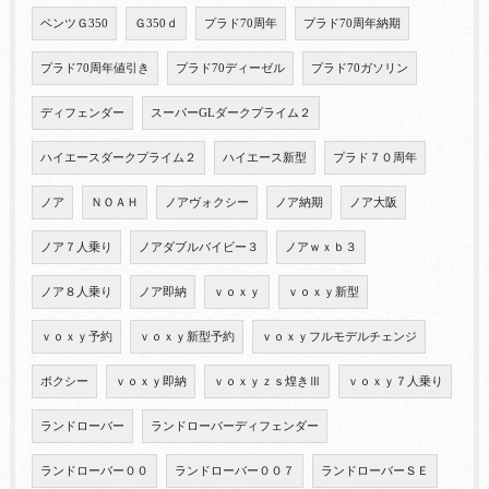
ベンツＧ350
Ｇ350ｄ
プラド70周年
プラド70周年納期
プラド70周年値引き
プラド70ディーゼル
プラド70ガソリン
ディフェンダー
スーパーGLダークプライム２
ハイエースダークプライム２
ハイエース新型
プラド７０周年
ノア
ＮＯＡＨ
ノアヴォクシー
ノア納期
ノア大阪
ノア７人乗り
ノアダブルバイビー３
ノアｗｘｂ３
ノア８人乗り
ノア即納
ｖｏｘｙ
ｖｏｘｙ新型
ｖｏｘｙ予約
ｖｏｘｙ新型予約
ｖｏｘｙフルモデルチェンジ
ボクシー
ｖｏｘｙ即納
ｖｏｘｙｚｓ煌きⅢ
ｖｏｘｙ７人乗り
ランドローバー
ランドローバーディフェンダー
ランドローバー００
ランドローバー００７
ランドローバーＳＥ