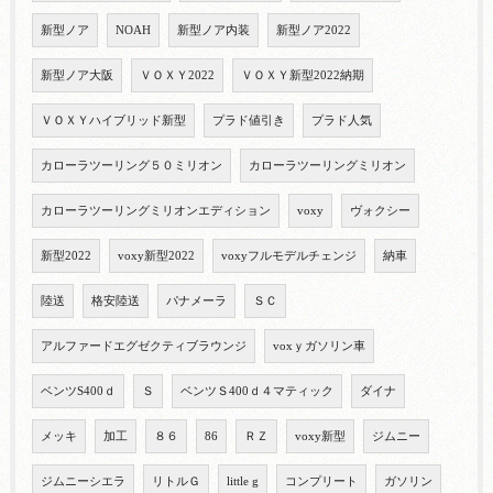
新型ノア
NOAH
新型ノア内装
新型ノア2022
新型ノア大阪
ＶＯＸＹ2022
ＶＯＸＹ新型2022納期
ＶＯＸＹハイブリッド新型
プラド値引き
プラド人気
カローラツーリング５０ミリオン
カローラツーリングミリオン
カローラツーリングミリオンエディション
voxy
ヴォクシー
新型2022
voxy新型2022
voxyフルモデルチェンジ
納車
陸送
格安陸送
パナメーラ
ＳＣ
アルファードエグゼクティブラウンジ
voxｙガソリン車
ベンツS400ｄ
Ｓ
ベンツＳ400ｄ４マティック
ダイナ
メッキ
加工
８６
86
ＲＺ
voxy新型
ジムニー
ジムニーシエラ
リトルＧ
little g
コンプリート
ガソリン