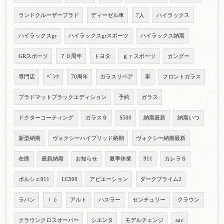
ランドクルーザープラド
ディーゼル車
7人
ハイラックス
ハイラックスgr
ハイラックスgrスポーツ
ハイラックス納期
GRスポーツ
７０周年
トヨタ
ｇｒスポーツ
カングー
専門店
ﾍﾞﾝﾂ
70周年
ガラスリペア
車
フロントガラス
プラドマットブラックエディション
予約
ガラス
ドクターコーティング
ガラス９
S500
納期最新
納期いつ
新型納期
ヴォクシーハイブリッド納期
ヴォクシー納期最新
在庫
最新納期
お知らせ
夏季休業
911
カレラＳ
ポルシェ911
LC500
アビエーション
ダークプライム2
ラパン
ｌｃ
アルト
ハスラー
センチュリー
クラウン
クラウンクロスオーバー
シエンタ
モデルチェンジ
suv