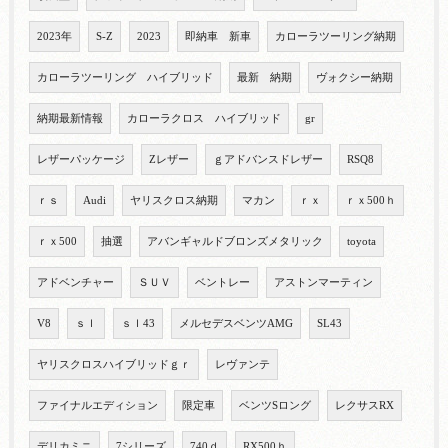
2023年
S-Z
2023
即納車 新車
カローラツーリング納期
カローラツーリング ハイブリッド
最新 納期
ヴォクシー納期
納期最新情報
カローラクロス ハイブリッド
gr
レザーパッケージ
Zレザー
ｇアドバンスドレザー
RSQ8
ｒｓ
Audi
ヤリスクロス納期
マカン
ｒｘ
ｒｘ500ｈ
ｒｘ500
抽選
アバンギャルドブロンズメタリック
toyota
アドベンチャー
ＳＵＶ
ベントレー
アストンマーティン
V8
ｓｌ
ｓｌ43
メルセデスベンツAMG
SL43
ヤリスクロスハイブリッドｇｒ
レヴァンテ
ファイナルエディション
限定車
ベンツSロング
レクサスRX
デリカミニ
7シリーズ
740ｄ
RX500ｈ