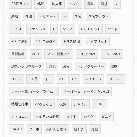
AMGライン
AMG
輸入車
ベンツ
情報
新型
ｚ
納期
即納
ハリアーｚ
ｇ
内装
内装ブラウン
エアロ
モデリスタ
G
ヤリス
やりすくろす
やりす
やりす納期
ヤリス値引き
ヤリス納期
ハイブリット
最新情報
2021
プラド新型2021
ぷらど2021
プラド2021
調光パノラマルーフ
調光
激安
ランドクルーザー
300
３００
300系
ｇｒ
ZX
ｚｘ
ハイエース
スーパー
スーパーGLダークプライムⅡ
すーぱーｇｌだーくぷらいむ2
特別仕様車
べるらんご
人気
シャイン
SHINE
シトロエン
ベルランゴ新車
タフト
たふと
ダムド
DAMD
ターボ
乗り出し価格
値引き
最新