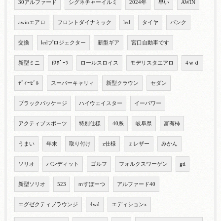
30アルファード
シグネチャーイルミ
2024年
早い
AWIN
awinエアロ
フロントダイナミック
led
タイヤ
パンク
交換
ledプロジェクター
新型ギア
宮口自動車です
新型ミニ
fｽﾎﾟｰﾂ
ロールスロイス
モデリスタエアロ
4ｗｄ
ﾃﾞｨｰｾﾞﾙ
スーパーキャリィ
新型クラウン
セダン
ブラックパッケージ
ハイウェイスター
イーパワー
アクティブスポーツ
特別仕様
40系
岐阜県
富有柿
うまい
年末
取り付け
z仕様
ｚレザー
みかん
ソリオ
バンディット
ゴルフ
フォルクスワーゲン
gti
新型ソリオ
523
ｍすぽーつ
アルファード40
エグゼクティブラウンジ
4wd
エディションx