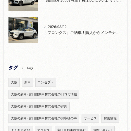
【豪華OP 200万円超】極上のポルシェ マカンが入荷！注目のオプション装備
2026/08/02
「フロンクス」ご納車！購入からメンテナンス・リコールまで！宮口自動車
タグ
Tags
大阪
新車
コンセプト
大阪の新車･宮口自動車株式会社の口コミ情報
大阪の新車･宮口自動車株式会社の評判
大阪の新車･宮口自動車株式会社のお客様の声
サービス
採用情報
よくある質問
アクセス
宮口自動車株式会社
お問い合わせ