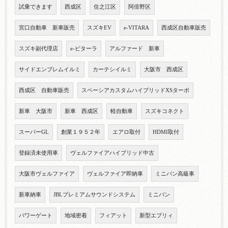
試乗できます
西成区
住之江区
阿倍野区
宮口自動車 新車販売
スズキEV
e-VITARA
西成区自動車販売
スズキ副代理店
e-ビターラ
アルファード 新車
サイドエンブレムイルミ
カーテシイルミ
大阪市 西成区
西成区 自動車販売
スペーシアカスタムハイブリッドXSターボ
新車 大阪市
新車 西成区
軽自動車
スズキコネクト
スーパーGL
創業１９５２年
エアロ取付
HDMI取付
登録済未使用車
ヴェルファイアハイブリッド中古
大阪市ヴェルファイア
ヴェルファイア即納車
ミニバン高級車
新車納車
JBLプレミアムサウンドシステム
ミニバン
パワーゲート
地域密着
フィアット
新型エブリィ