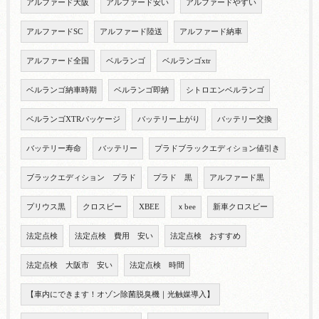
アルファード大阪
アルファード安い
アルファードやすい
アルファードSC
アルファード陸送
アルファード納車
アルファード全国
ベルランゴ
ベルランゴxtr
ベルランゴ納車時期
ベルランゴ即納
シトロエンベルランゴ
ベルランゴXTRパッケージ
バッテリー上がり
バッテリー交換
バッテリー寿命
バッテリー
プラドブラックエディション値引き
ブラックエディション プラド
プラド 黒
アルファード黒
プリウス黒
クロスビー
XBEE
ｘbee
新車クロスビー
法定点検
法定点検 費用 安い
法定点検 おすすめ
法定点検 大阪市 安い
法定点検 時間
【車内にできます！オゾン除菌脱臭機｜光触媒導入】