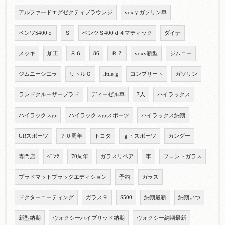
アルファードエグゼクティブラウンジ
voxｙガソリン車
ベンツS400ｄ
Ｓ
ベンツＳ400ｄ４マティック
ダイナ
メッキ
加工
８６
86
ＲＺ
voxy新型
ジムニー
ジムニーシエラ
リトルＧ
little g
コンプリート
ガソリン
ランドクルーザープラド
ディーゼル車
7人
ハイラックス
ハイラックスgr
ハイラックスgrスポーツ
ハイラックス納期
GRスポーツ
７０周年
トヨタ
ｇｒスポーツ
カングー
専門店
ﾍﾞﾝﾂ
70周年
ガラスリペア
車
フロントガラス
プラドマットブラックエディション
予約
ガラス
ドクターコーティング
ガラス９
S500
納期最新
納期いつ
新型納期
ヴォクシーハイブリッド納期
ヴォクシー納期最新