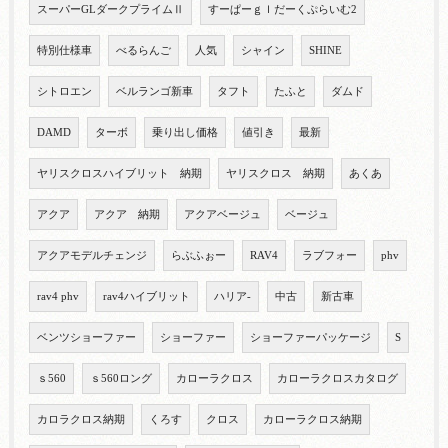
スーパーGLダークプライムⅡ
すーぱーｇｌだーくぷらいむ2
特別仕様車
べるらんご
人気
シャイン
SHINE
シトロエン
ベルランゴ新車
タフト
たふと
ダムド
DAMD
ターボ
乗り出し価格
値引き
最新
ヤリスクロスハイブリット 納期
ヤリスクロス 納期
あくあ
アクア
アクア 納期
アクアベージュ
ベージュ
アクアモデルチェンジ
らぶふぉー
RAV4
ラブフォー
phv
rav4 phv
rav4ハイブリット
ハリア-
中古
新古車
ベンツショーファー
ショーファー
ショーファーパッケージ
S
ｓ560
ｓ560ロング
カローラクロス
カローラクロスカタログ
カロラクロス納期
くろす
クロス
カローラクロス納期