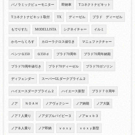
パノラミックビューモニター
即納車
Tコネクトナビキット
Tコネクトナビキット取付
TX
ディーゼル
プラド ディーゼル
もでりすた
MODELLISTA
シグネイチャー
イルミ
かろーらくろす
カローラクロス値引き
マニュファクチャー
ベンツＧ350
Ｇ350ｄ
プラド70周年
プラド70周年納期
プラド70周年値引き
プラド70ディーゼル
プラド70ガソリン
ディフェンダー
スーパーGLダークプライム２
ハイエースダークプライム２
ハイエース新型
プラド７０周年
ノア
ＮＯＡＨ
ノアヴォクシー
ノア納期
ノア大阪
ノア７人乗り
ノアダブルバイビー３
ノアｗｘｂ３
ノア８人乗り
ノア即納
ｖｏｘｙ
ｖｏｘｙ新型