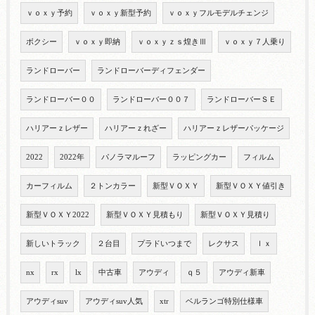
ｖｏｘｙ予約
ｖｏｘｙ新型予約
ｖｏｘｙフルモデルチェンジ
ボクシー
ｖｏｘｙ即納
ｖｏｘｙｚｓ煌きⅢ
ｖｏｘｙ７人乗り
ランドローバー
ランドローバーディフェンダー
ランドローバー００
ランドローバー００７
ランドローバーＳＥ
ハリアーｚレザー
ハリアーｚれざー
ハリアーｚレザーパッケージ
2022
2022年
パノラマルーフ
ラッピングカー
フィルム
カーフィルム
２トンカラー
新型ＶＯＸＹ
新型ＶＯＸＹ値引き
新型ＶＯＸＹ2022
新型ＶＯＸＹ見積もり
新型ＶＯＸＹ見積り
新しいトラック
２台目
プラドいつまで
レクサス
ｌｘ
nx
rx
lx
中古車
アウディ
ｑ５
アウディ新車
アウディsuv
アウディsuv人気
xtr
ベルランゴ特別仕様車