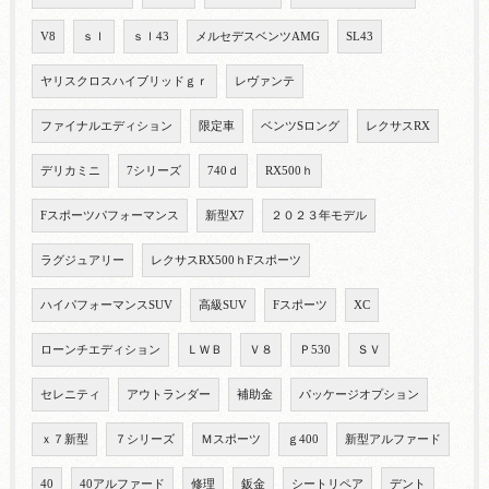
V8
ｓｌ
ｓｌ43
メルセデスベンツAMG
SL43
ヤリスクロスハイブリッドｇｒ
レヴァンテ
ファイナルエディション
限定車
ベンツSロング
レクサスRX
デリカミニ
7シリーズ
740ｄ
RX500ｈ
Fスポーツパフォーマンス
新型X7
２０２３年モデル
ラグジュアリー
レクサスRX500ｈFスポーツ
ハイパフォーマンスSUV
高級SUV
Fスポーツ
XC
ローンチエディション
ＬＷＢ
Ｖ８
Ｐ530
ＳＶ
セレニティ
アウトランダー
補助金
パッケージオプション
ｘ７新型
７シリーズ
Ｍスポーツ
ｇ400
新型アルファード
40
40アルファード
修理
鈑金
シートリペア
デント