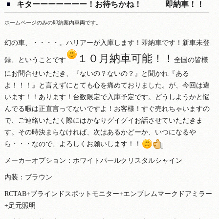
キターーーーーーー！お待ちかね！ 即納車！！
ホームページのみの即納案内車両です。
幻の車、・・・・。ハリアーが入庫します！即納車です！新車未登
１０月納車可能！！
録、ということです
全国の皆様
にお問合せいただき、『ないの？ないの？』と聞かれ『ある
よ！！！』と言えずにとても心を痛めておりました。が、今回は違
います！！あります！台数限定で入庫予定です。どうしようかと悩
んでる暇は正直言ってないですよ！お客様！すぐ売れちゃいますの
で、ご連絡いただく際にはかなりグイグイお話させていただきま
す。その時決まらなければ、次はあるかどーか、いつになるや
ら・・・なので、よろしくお願いします！！
メーカーオプション：ホワイトパールクリスタルシャイン
内装：ブラウン
RCTAB+ブラインドスポットモニター+エンブレムマークドアミラー
+足元照明