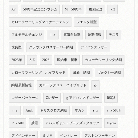
X7
50周年記念エンブレム
M 50周年
復刻記念
ｘ3
カローラツーリングマイナーチェンジ
シエンタ新型
フルモデルチェンジ
ｉｘ
電気自動車
納期情報
テスラ
改良型
クラウンクロスオーバー納期
アドバンスレザー
2023年
S-Z
2023
即納車 新車
カローラツーリング納期
カローラツーリング ハイブリッド
最新 納期
ヴォクシー納期
納期最新情報
カローラクロス ハイブリッド
gr
レザーパッケージ
Zレザー
ｇアドバンスドレザー
RSQ8
ｒｓ
Audi
ヤリスクロス納期
マカン
ｒｘ
ｒｘ500ｈ
ｒｘ500
抽選
アバンギャルドブロンズメタリック
toyota
アドベンチャー
ＳＵＶ
ベントレー
アストンマーティン