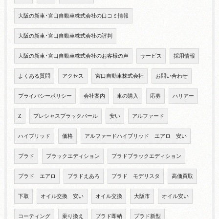
大阪の新車･宮口自動車株式会社の口コミ情報
大阪の新車･宮口自動車株式会社の評判
大阪の新車･宮口自動車株式会社のお客様の声
サービス
採用情報
よくある質問
アクセス
宮口自動車株式会社
お問い合わせ
プライバシーポリシー
会社案内
車の購入
応募
ハリアー
Z
プレシャスブラックパール
安い
アルファード
ハイブリッド
価格
アルファードハイブリッド エアロ 安い
プラド
ブラックエディション
プラドブラックエディション
プラド エアロ
プラドえあろ
プラド モデリスタ
高価買取
下取
オイル交換 安い
オイル交換
大阪市
オイル安い
コーティング
乗り換え
プラド即納
プラド新型