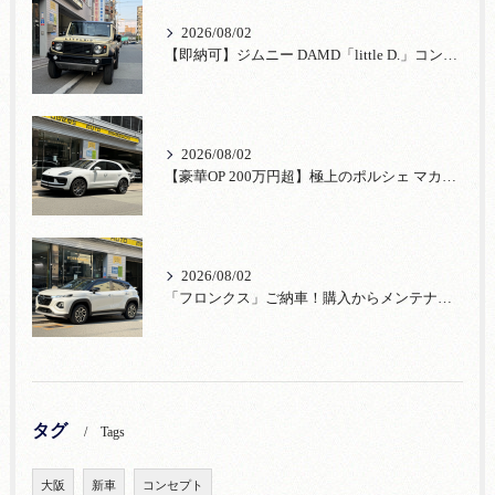
2026/08/02
【即納可】ジムニー DAMD「little D.」コンプリート！登録済未使用車あり
2026/08/02
【豪華OP 200万円超】極上のポルシェ マカンが入荷！注目のオプション装備
2026/08/02
「フロンクス」ご納車！購入からメンテナンス・リコールまで！宮口自動車
タグ
Tags
大阪
新車
コンセプト