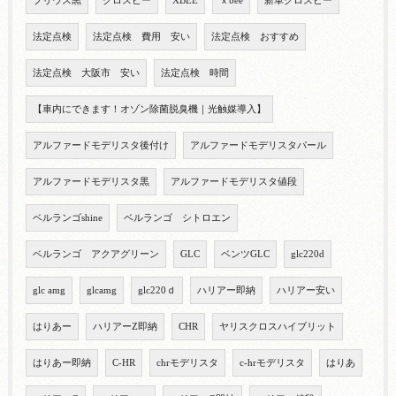
プリウス黒
クロスビー
XBEE
ｘbee
新車クロスビー
法定点検
法定点検 費用 安い
法定点検 おすすめ
法定点検 大阪市 安い
法定点検 時間
【車内にできます！オゾン除菌脱臭機｜光触媒導入】
アルファードモデリスタ後付け
アルファードモデリスタパール
アルファードモデリスタ黒
アルファードモデリスタ値段
ベルランゴshine
ベルランゴ シトロエン
ベルランゴ アクアグリーン
GLC
ベンツGLC
glc220d
glc amg
glcamg
glc220ｄ
ハリアー即納
ハリアー安い
はりあー
ハリアーZ即納
CHR
ヤリスクロスハイブリット
はりあー即納
C-HR
chrモデリスタ
c-hrモデリスタ
はりあ