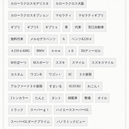
カローラクロスモデリスタ
カローラクロス大阪
カローラクロスオプション
マセラティ
マセラティギブリ
ギブリ
ギブリS
ギブリｓ
青
代車
宮口自動車
無料代車
メルセデスベンツ
A
ベンツA220ｄ
Ａ220ｄAMG
BMW
ｂｍｗ
ｘ６
X6ディーゼル
Mすぽーつ
Mスポーツ
スズキ
スマイル
スズキスマイル
カスタム
ワゴンR
ワゴンｒ
SC
３０後期
アルファード３０後期
すまいる
SUZUKI
わごんｒ
2トンカラー
たんと
タント
積載車
整備
オイル
トラック
スーパーｇｌ
ハイエーススーパーGL
スーパーGLダークプライム
パノラミックビュー