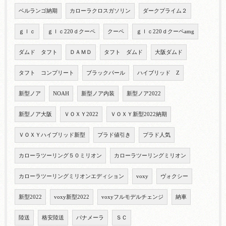
ベルランゴ納期
カローラクロスガソリン
ダークプライム２
ｇｌｃ
ｇｌｃ220ｄクーペ
クーペ
ｇｌｃ220ｄクーペamg
ダムド タフト
ＤＡＭＤ
タフト ダムド
大阪ダムド
タフト コンプリート
ブラックパール
ハイブリッド Z
新型ノア
NOAH
新型ノア内装
新型ノア2022
新型ノア大阪
ＶＯＸＹ2022
ＶＯＸＹ新型2022納期
ＶＯＸＹハイブリッド新型
プラド値引き
プラド人気
カローラツーリング５０ミリオン
カローラツーリングミリオン
カローラツーリングミリオンエディション
voxy
ヴォクシー
新型2022
voxy新型2022
voxyフルモデルチェンジ
納車
陸送
格安陸送
パナメーラ
ＳＣ