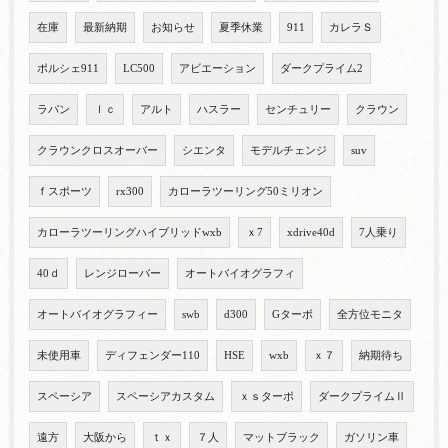
在庫
最新納期
お知らせ
夏季休業
911
カレラＳ
ポルシェ911
LC500
アビエーション
ダークプライム2
ラパン
ｌｃ
アルト
ハスラー
センチュリー
クラウン
クラウンクロスオーバー
シエンタ
モデルチェンジ
suv
ｆスポーツ
rx300
カローラツーリング50ミリオン
カローラツーリングハイブリッドwxb
ｘ7
xdrive40d
7人乗り
40ｄ
レンジローバー
オートバイオグラフィ
オートバイオグラフィー
swb
d300
Gターボ
全方位モニタ
未使用車
ディフェンダー110
HSE
wxb
ｘ７
納期待ち
スペーシア
スペーシアカスタム
ｘｓターボ
ダークプライムⅡ
遠方
大阪から
ｔｘ
７人
マットブラック
ガソリン車