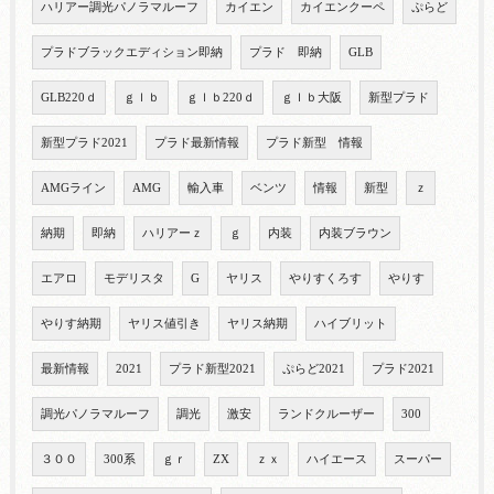
ハリアー調光パノラマルーフ
カイエン
カイエンクーペ
ぷらど
プラドブラックエディション即納
プラド 即納
GLB
GLB220ｄ
ｇｌｂ
ｇｌｂ220ｄ
ｇｌｂ大阪
新型プラド
新型プラド2021
プラド最新情報
プラド新型 情報
AMGライン
AMG
輸入車
ベンツ
情報
新型
ｚ
納期
即納
ハリアーｚ
ｇ
内装
内装ブラウン
エアロ
モデリスタ
G
ヤリス
やりすくろす
やりす
やりす納期
ヤリス値引き
ヤリス納期
ハイブリット
最新情報
2021
プラド新型2021
ぷらど2021
プラド2021
調光パノラマルーフ
調光
激安
ランドクルーザー
300
３００
300系
ｇｒ
ZX
ｚｘ
ハイエース
スーパー