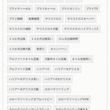
プラドディーゼル
プラドホイール
プラドガソリン
プラドTX
プラド納期
各種補償
ヤリスクロス
ヤリスクロスオーバー
ヤリスクロス値段
ヤリスクロス大阪
ヤリスクロスハイブリットZ
１２か月点検
１２か月点検安い
12ヵ月点検時間
１２か月点検大阪
初売り
キャンペーン
アルファードオイル交換
大阪市オイル交換
オイル交換安い
アルファード洗車
ハリアーZ
ハリアーモデリスタ
ハリアーモデリスタ安い
ハリアーZモデリスタ
ハリアーモデリスタ大阪
カローラツーリング
カローラツーリングダブルバイビー
カローラツーリングWXB
カローラツーリングハイブリット
カローラツーリング値引き