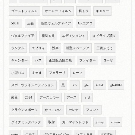
ゴーストフィルム
オーロラフィルム
軽トラ
キャリー
500ｈ
三菱
新型ヴェルファイア
GRエアロ
ヴェルファイア
新型ｘ５
エディションｘ
ｘドライブ35ｄ
ランクル
エブリィ
洗車
新型スペーシア
三菱ふそう
キャンター
バス
正規販売協力店
ファイター
ローザ
小型バス
４ｗｄ
フェラーリ
ローマ
スポーツラインエディション
黒
ｘ5
gle
400d
gle400d
改良
2024
アースカラー
アース
ａｄ
クラウンスポーツ
かっこいい
セレナ
フロント
ダイナミックパック
取付
カーマインレッド
jimny
crown
sport
ウルス
ガラス９ハイパー
ソフト９９
おすすめ