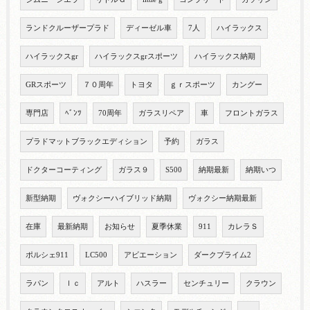
ランドクルーザープラド
ディーゼル車
7人
ハイラックス
ハイラックスgr
ハイラックスgrスポーツ
ハイラックス納期
GRスポーツ
７０周年
トヨタ
ｇｒスポーツ
カングー
専門店
ﾍﾞﾝﾂ
70周年
ガラスリペア
車
フロントガラス
プラドマットブラックエディション
予約
ガラス
ドクターコーティング
ガラス９
S500
納期最新
納期いつ
新型納期
ヴォクシーハイブリッド納期
ヴォクシー納期最新
在庫
最新納期
お知らせ
夏季休業
911
カレラＳ
ポルシェ911
LC500
アビエーション
ダークプライム2
ラパン
ｌｃ
アルト
ハスラー
センチュリー
クラウン