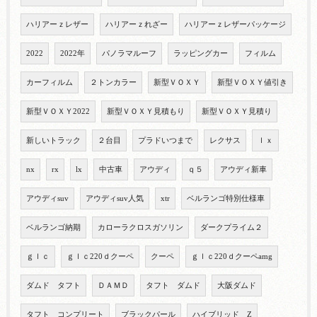
ハリアーｚレザー
ハリアーｚれざー
ハリアーｚレザーパッケージ
2022
2022年
パノラマルーフ
ラッピングカー
フィルム
カーフィルム
２トンカラー
新型ＶＯＸＹ
新型ＶＯＸＹ値引き
新型ＶＯＸＹ2022
新型ＶＯＸＹ見積もり
新型ＶＯＸＹ見積り
新しいトラック
２台目
プラドいつまで
レクサス
ｌｘ
nx
rx
lx
中古車
アウディ
ｑ５
アウディ新車
アウディsuv
アウディsuv人気
xtr
ベルランゴ特別仕様車
ベルランゴ納期
カローラクロスガソリン
ダークプライム２
ｇｌｃ
ｇｌｃ220ｄクーペ
クーペ
ｇｌｃ220ｄクーペamg
ダムド タフト
ＤＡＭＤ
タフト ダムド
大阪ダムド
タフト コンプリート
ブラックパール
ハイブリッド Z