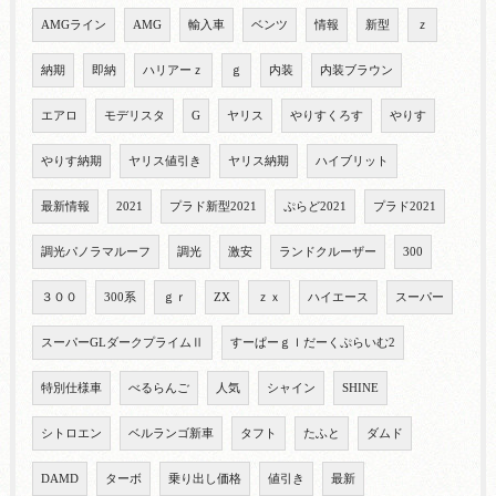
AMGライン
AMG
輸入車
ベンツ
情報
新型
ｚ
納期
即納
ハリアーｚ
ｇ
内装
内装ブラウン
エアロ
モデリスタ
G
ヤリス
やりすくろす
やりす
やりす納期
ヤリス値引き
ヤリス納期
ハイブリット
最新情報
2021
プラド新型2021
ぷらど2021
プラド2021
調光パノラマルーフ
調光
激安
ランドクルーザー
300
３００
300系
ｇｒ
ZX
ｚｘ
ハイエース
スーパー
スーパーGLダークプライムⅡ
すーぱーｇｌだーくぷらいむ2
特別仕様車
べるらんご
人気
シャイン
SHINE
シトロエン
ベルランゴ新車
タフト
たふと
ダムド
DAMD
ターボ
乗り出し価格
値引き
最新