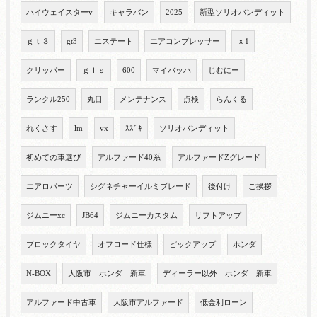
ハイウェイスターv
キャラバン
2025
新型ソリオバンディット
ｇｔ３
gt3
エステート
エアコンプレッサー
ｘ1
クリッパー
ｇｌｓ
600
マイバッハ
じむにー
ランクル250
丸目
メンテナンス
点検
らんくる
れくさす
lm
vx
ｽｽﾞｷ
ソリオバンディット
初めての車選び
アルファード40系
アルファードZグレード
エアロパーツ
シグネチャーイルミブレード
後付け
ご挨拶
ジムニーxc
JB64
ジムニーカスタム
リフトアップ
ブロックタイヤ
オフロード仕様
ピックアップ
ホンダ
N-BOX
大阪市 ホンダ 新車
ディーラー以外 ホンダ 新車
アルファード中古車
大阪市アルファード
低金利ローン