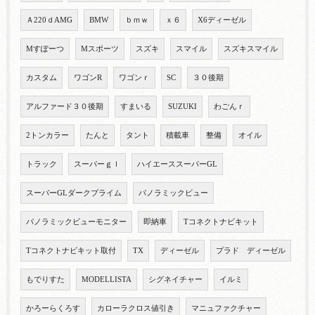
Ａ220ｄAMG
BMW
ｂｍｗ
ｘ６
X6ディーゼル
Mすぽーつ
Mスポーツ
スズキ
スマイル
スズキスマイル
カスタム
ワゴンR
ワゴンｒ
SC
３０後期
アルファード３０後期
すまいる
SUZUKI
わごんｒ
2トンカラー
たんと
タント
積載車
整備
オイル
トラック
スーパーｇｌ
ハイエーススーパーGL
スーパーGLダークプライム
パノラミックビュー
パノラミックビューモニター
即納車
Tコネクトナビキット
Tコネクトナビキット取付
TX
ディーゼル
プラド ディーゼル
もでりすた
MODELLISTA
シグネイチャー
イルミ
かろーらくろす
カローラクロス値引き
マニュファクチャー