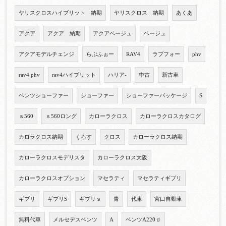
ヤリスクロスハイブリット 納期
ヤリスクロス 納期
あくあ
アクア
アクア 納期
アクアベージュ
ベージュ
アクアモデルチェンジ
らぶふぉー
RAV4
ラブフォー
phv
rav4 phv
rav4ハイブリット
ハリア-
中古
新古車
ベンツショーファー
ショーファー
ショーファーパッケージ
S
ｓ560
ｓ560ロング
カローラクロス
カローラクロスカタログ
カロラクロス納期
くろす
クロス
カローラクロス納期
カローラクロスモデリスタ
カローラクロス大阪
カローラクロスオプション
マセラティ
マセラティギブリ
ギブリ
ギブリS
ギブリｓ
青
代車
宮口自動車
無料代車
メルセデスベンツ
A
ベンツA220ｄ