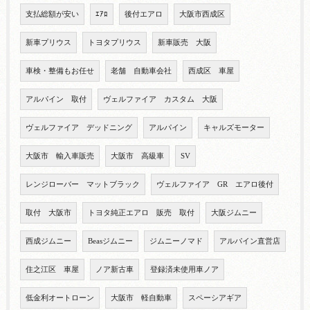
支払総額が安い
ｴｱﾛ
後付エアロ
大阪市西成区
新車プリウス
トヨタプリウス
新車販売 大阪
車検・整備もお任せ
老舗 自動車会社
西成区 車屋
アルパイン 取付
ヴェルファイア カスタム 大阪
ヴェルファイア デッドニング
アルパイン
キャルズモーター
大阪市 輸入車販売
大阪市 高級車
SV
レンジローバー マットブラック
ヴェルファイア GR エアロ後付
取付 大阪市
トヨタ純正エアロ 販売 取付
大阪ジムニー
西成ジムニー
Beasジムニー
ジムニーノマド
アルパイン直営店
住之江区 車屋
ノア新古車
登録済未使用車ノア
低金利オートローン
大阪市 軽自動車
スペーシアギア