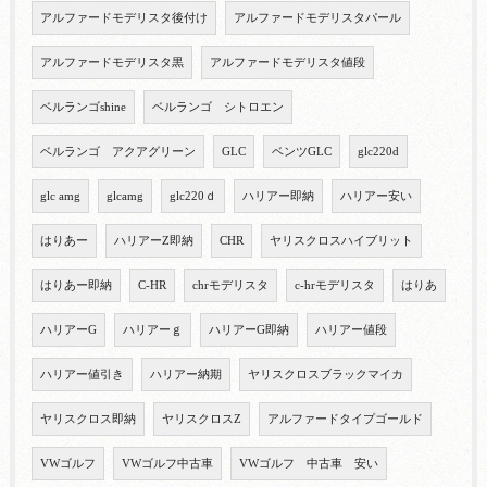
アルファードモデリスタ後付け
アルファードモデリスタパール
アルファードモデリスタ黒
アルファードモデリスタ値段
ベルランゴshine
ベルランゴ シトロエン
ベルランゴ アクアグリーン
GLC
ベンツGLC
glc220d
glc amg
glcamg
glc220ｄ
ハリアー即納
ハリアー安い
はりあー
ハリアーZ即納
CHR
ヤリスクロスハイブリット
はりあー即納
C-HR
chrモデリスタ
c-hrモデリスタ
はりあ
ハリアーG
ハリアーｇ
ハリアーG即納
ハリアー値段
ハリアー値引き
ハリアー納期
ヤリスクロスブラックマイカ
ヤリスクロス即納
ヤリスクロスZ
アルファードタイプゴールド
VWゴルフ
VWゴルフ中古車
VWゴルフ 中古車 安い