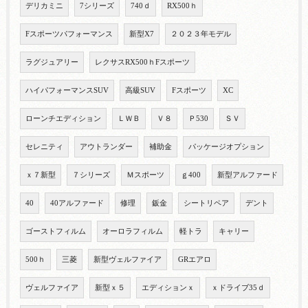
デリカミニ
7シリーズ
740ｄ
RX500ｈ
Fスポーツパフォーマンス
新型X7
２０２３年モデル
ラグジュアリー
レクサスRX500ｈFスポーツ
ハイパフォーマンスSUV
高級SUV
Fスポーツ
XC
ローンチエディション
ＬＷＢ
Ｖ８
Ｐ530
ＳＶ
セレニティ
アウトランダー
補助金
パッケージオプション
ｘ７新型
７シリーズ
Ｍスポーツ
ｇ400
新型アルファード
40
40アルファード
修理
鈑金
シートリペア
デント
ゴーストフィルム
オーロラフィルム
軽トラ
キャリー
500ｈ
三菱
新型ヴェルファイア
GRエアロ
ヴェルファイア
新型ｘ５
エディションｘ
ｘドライブ35ｄ