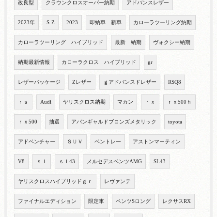
改良型
クラウンクロスオーバー納期
アドバンスレザー
2023年
S-Z
2023
即納車 新車
カローラツーリング納期
カローラツーリング ハイブリッド
最新 納期
ヴォクシー納期
納期最新情報
カローラクロス ハイブリッド
gr
レザーパッケージ
Zレザー
ｇアドバンスドレザー
RSQ8
ｒｓ
Audi
ヤリスクロス納期
マカン
ｒｘ
ｒｘ500ｈ
ｒｘ500
抽選
アバンギャルドブロンズメタリック
toyota
アドベンチャー
ＳＵＶ
ベントレー
アストンマーティン
V8
ｓｌ
ｓｌ43
メルセデスベンツAMG
SL43
ヤリスクロスハイブリッドｇｒ
レヴァンテ
ファイナルエディション
限定車
ベンツSロング
レクサスRX