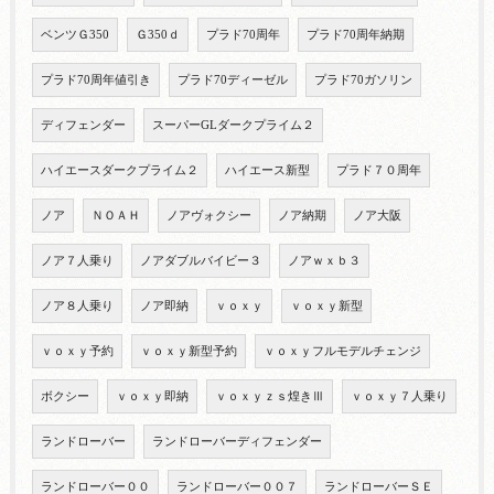
ベンツＧ350
Ｇ350ｄ
プラド70周年
プラド70周年納期
プラド70周年値引き
プラド70ディーゼル
プラド70ガソリン
ディフェンダー
スーパーGLダークプライム２
ハイエースダークプライム２
ハイエース新型
プラド７０周年
ノア
ＮＯＡＨ
ノアヴォクシー
ノア納期
ノア大阪
ノア７人乗り
ノアダブルバイビー３
ノアｗｘｂ３
ノア８人乗り
ノア即納
ｖｏｘｙ
ｖｏｘｙ新型
ｖｏｘｙ予約
ｖｏｘｙ新型予約
ｖｏｘｙフルモデルチェンジ
ボクシー
ｖｏｘｙ即納
ｖｏｘｙｚｓ煌きⅢ
ｖｏｘｙ７人乗り
ランドローバー
ランドローバーディフェンダー
ランドローバー００
ランドローバー００７
ランドローバーＳＥ