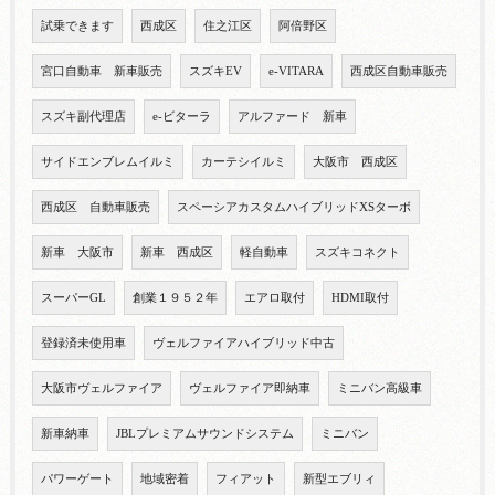
試乗できます
西成区
住之江区
阿倍野区
宮口自動車 新車販売
スズキEV
e-VITARA
西成区自動車販売
スズキ副代理店
e-ビターラ
アルファード 新車
サイドエンブレムイルミ
カーテシイルミ
大阪市 西成区
西成区 自動車販売
スペーシアカスタムハイブリッドXSターボ
新車 大阪市
新車 西成区
軽自動車
スズキコネクト
スーパーGL
創業１９５２年
エアロ取付
HDMI取付
登録済未使用車
ヴェルファイアハイブリッド中古
大阪市ヴェルファイア
ヴェルファイア即納車
ミニバン高級車
新車納車
JBLプレミアムサウンドシステム
ミニバン
パワーゲート
地域密着
フィアット
新型エブリィ