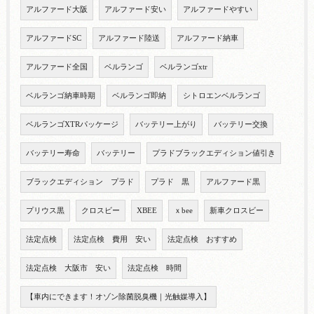
アルファード大阪
アルファード安い
アルファードやすい
アルファードSC
アルファード陸送
アルファード納車
アルファード全国
ベルランゴ
ベルランゴxtr
ベルランゴ納車時期
ベルランゴ即納
シトロエンベルランゴ
ベルランゴXTRパッケージ
バッテリー上がり
バッテリー交換
バッテリー寿命
バッテリー
プラドブラックエディション値引き
ブラックエディション プラド
プラド 黒
アルファード黒
プリウス黒
クロスビー
XBEE
ｘbee
新車クロスビー
法定点検
法定点検 費用 安い
法定点検 おすすめ
法定点検 大阪市 安い
法定点検 時間
【車内にできます！オゾン除菌脱臭機｜光触媒導入】