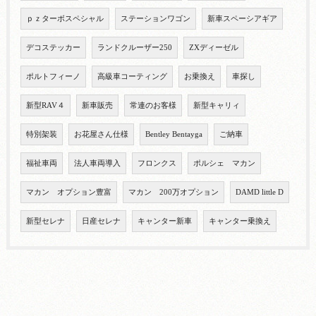
ｐｚターボスペシャル
ステーションワゴン
新車スペーシアギア
デコステッカー
ランドクルーザー250
ZXディーゼル
ポルトフィーノ
高級車コーティング
お乗換え
車探し
新型RAV４
新車販売
常連のお客様
新型キャリィ
特別架装
お花屋さん仕様
Bentley Bentayga
ご納車
福祉車両
法人車両導入
フロンクス
ポルシェ マカン
マカン オプション豊富
マカン 200万オプション
DAMD little D
新型セレナ
日産セレナ
キャンター新車
キャンター乗換え