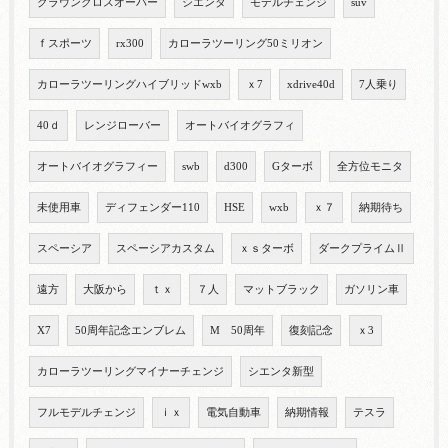
クラウンクロスオーバー
シエンタ
モデルチェンジ
suv
ｆスポーツ
rx300
カローラツーリング50ミリオン
カローラツーリングハイブリッドwxb
ｘ7
xdrive40d
7人乗り
40ｄ
レンジローバー
オートバイオグラフィ
オートバイオグラフィー
swb
d300
Gターボ
全方位モニタ
未使用車
ディフェンダー110
HSE
wxb
ｘ７
納期待ち
スペーシア
スペーシアカスタム
ｘｓターボ
ダークプライムⅡ
遠方
大阪から
ｔｘ
７人
マットブラック
ガソリン車
X7
50周年記念エンブレム
M 50周年
復刻記念
ｘ3
カローラツーリングマイナーチェンジ
シエンタ新型
フルモデルチェンジ
ｉｘ
電気自動車
納期情報
テスラ