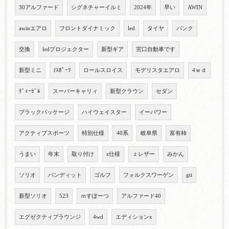
30アルファード
シグネチャーイルミ
2024年
早い
AWIN
awinエアロ
フロントダイナミック
led
タイヤ
パンク
交換
ledプロジェクター
新型ギア
宮口自動車です
新型ミニ
fｽﾎﾟｰﾂ
ロールスロイス
モデリスタエアロ
4ｗｄ
ﾃﾞｨｰｾﾞﾙ
スーパーキャリィ
新型クラウン
セダン
ブラックパッケージ
ハイウェイスター
イーパワー
アクティブスポーツ
特別仕様
40系
岐阜県
富有柿
うまい
年末
取り付け
z仕様
ｚレザー
みかん
ソリオ
バンディット
ゴルフ
フォルクスワーゲン
gti
新型ソリオ
523
ｍすぽーつ
アルファード40
エグゼクティブラウンジ
4wd
エディションx