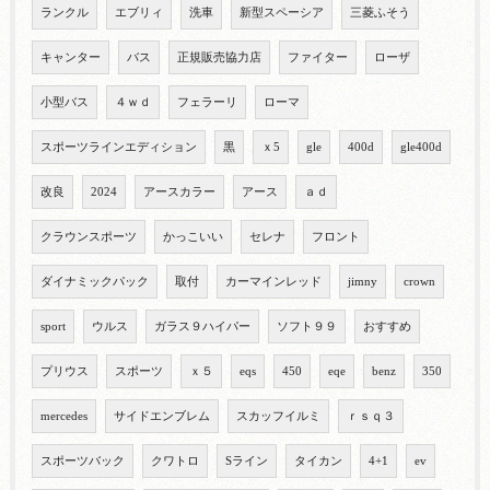
ランクル
エブリィ
洗車
新型スペーシア
三菱ふそう
キャンター
バス
正規販売協力店
ファイター
ローザ
小型バス
４ｗｄ
フェラーリ
ローマ
スポーツラインエディション
黒
ｘ5
gle
400d
gle400d
改良
2024
アースカラー
アース
ａｄ
クラウンスポーツ
かっこいい
セレナ
フロント
ダイナミックパック
取付
カーマインレッド
jimny
crown
sport
ウルス
ガラス９ハイパー
ソフト９９
おすすめ
プリウス
スポーツ
ｘ５
eqs
450
eqe
benz
350
mercedes
サイドエンブレム
スカッフイルミ
ｒｓｑ３
スポーツバック
クワトロ
Sライン
タイカン
4+1
ev