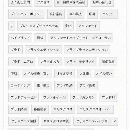
よくある質問
アクセス
宮口自動車株式会社
お問い合わせ
プライバシーポリシー
会社案内
車の購入
応募
ハリアー
Z
プレシャスブラックパール
安い
アルファード
ハイブリッド
価格
アルファードハイブリッド エアロ 安い
プラド
ブラックエディション
プラドブラックエディション
プラド エアロ
プラドえあろ
プラド モデリスタ
高価買取
下取
オイル交換 安い
オイル交換
大阪市
オイル安い
コーティング
乗り換え
プラド即納
プラド新型
プラドディーゼル
プラドホイール
プラドガソリン
プラドTX
プラド納期
各種補償
ヤリスクロス
ヤリスクロスオーバー
ヤリスクロス値段
ヤリスクロス大阪
ヤリスクロスハイブリットZ