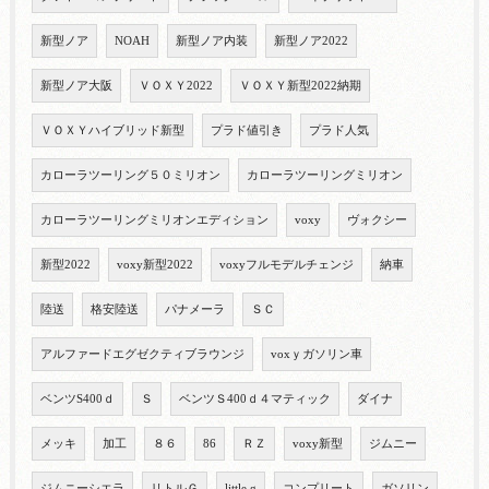
新型ノア
NOAH
新型ノア内装
新型ノア2022
新型ノア大阪
ＶＯＸＹ2022
ＶＯＸＹ新型2022納期
ＶＯＸＹハイブリッド新型
プラド値引き
プラド人気
カローラツーリング５０ミリオン
カローラツーリングミリオン
カローラツーリングミリオンエディション
voxy
ヴォクシー
新型2022
voxy新型2022
voxyフルモデルチェンジ
納車
陸送
格安陸送
パナメーラ
ＳＣ
アルファードエグゼクティブラウンジ
voxｙガソリン車
ベンツS400ｄ
Ｓ
ベンツＳ400ｄ４マティック
ダイナ
メッキ
加工
８６
86
ＲＺ
voxy新型
ジムニー
ジムニーシエラ
リトルＧ
little g
コンプリート
ガソリン