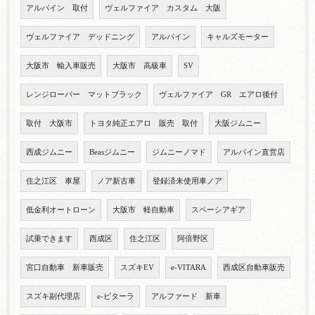
アルパイン 取付
ヴェルファイア カスタム 大阪
ヴェルファイア デッドニング
アルパイン
キャルズモーター
大阪市 輸入車販売
大阪市 高級車
SV
レンジローバー マットブラック
ヴェルファイア GR エアロ後付
取付 大阪市
トヨタ純正エアロ 販売 取付
大阪ジムニー
西成ジムニー
Beasジムニー
ジムニーノマド
アルパイン直営店
住之江区 車屋
ノア新古車
登録済未使用車ノア
低金利オートローン
大阪市 軽自動車
スペーシアギア
試乗できます
西成区
住之江区
阿倍野区
宮口自動車 新車販売
スズキEV
e-VITARA
西成区自動車販売
スズキ副代理店
e-ビターラ
アルファード 新車