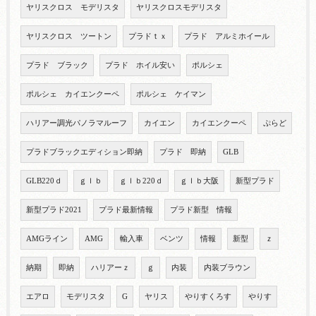
ヤリスクロス モデリスタ
ヤリスクロスモデリスタ
ヤリスクロス ツートン
プラドｔｘ
プラド アルミホイール
プラド ブラック
プラド ホイル安い
ポルシェ
ポルシェ カイエンクーペ
ポルシェ ケイマン
ハリアー調光パノラマルーフ
カイエン
カイエンクーペ
ぷらど
プラドブラックエディション即納
プラド 即納
GLB
GLB220ｄ
ｇｌｂ
ｇｌｂ220ｄ
ｇｌｂ大阪
新型プラド
新型プラド2021
プラド最新情報
プラド新型 情報
AMGライン
AMG
輸入車
ベンツ
情報
新型
ｚ
納期
即納
ハリアーｚ
ｇ
内装
内装ブラウン
エアロ
モデリスタ
G
ヤリス
やりすくろす
やりす