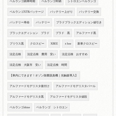
ベルランゴ納車時期
ベルランゴ即納
シトロエンベルランゴ
ベルランゴXTRパッケージ
バッテリー上がり
バッテリー交換
バッテリー寿命
バッテリー
プラドブラックエディション値引き
ブラックエディション プラド
プラド 黒
アルファード黒
プリウス黒
クロスビー
XBEE
ｘbee
新車クロスビー
法定点検
法定点検 費用 安い
法定点検 おすすめ
法定点検 大阪市 安い
法定点検 時間
【車内にできます！オゾン除菌脱臭機｜光触媒導入】
アルファードモデリスタ後付け
アルファードモデリスタパール
アルファードモデリスタ黒
アルファードモデリスタ値段
ベルランゴshine
ベルランゴ シトロエン