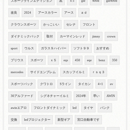
スポーツラインエディション
黒
ｘ5
gle
400d
gle400d
改良
2024
アースカラー
アース
ａｄ
クラウンスポーツ
かっこいい
セレナ
フロント
ダイナミックパック
取付
カーマインレッド
jimny
crown
sport
ウルス
ガラス９ハイパー
ソフト９９
おすすめ
プリウス
スポーツ
ｘ５
eqs
450
eqe
benz
350
mercedes
サイドエンブレム
スカッフイルミ
ｒｓｑ３
スポーツバック
クワトロ
Sライン
タイカン
4+1
ev
30アルファード
シグネチャーイルミ
2024年
早い
AWIN
awinエアロ
フロントダイナミック
led
タイヤ
パンク
交換
ledプロジェクター
新型ギア
宮口自動車です