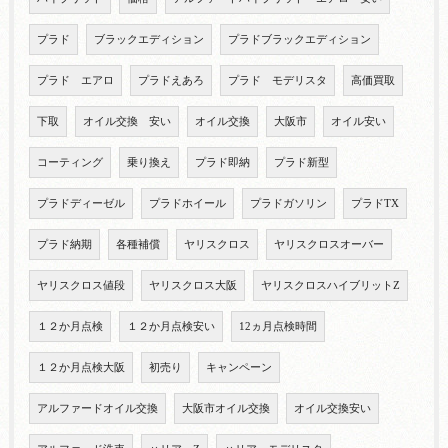
プラド
ブラックエディション
プラドブラックエディション
プラド エアロ
プラドえあろ
プラド モデリスタ
高価買取
下取
オイル交換 安い
オイル交換
大阪市
オイル安い
コーティング
乗り換え
プラド即納
プラド新型
プラドディーゼル
プラドホイール
プラドガソリン
プラドTX
プラド納期
各種補償
ヤリスクロス
ヤリスクロスオーバー
ヤリスクロス値段
ヤリスクロス大阪
ヤリスクロスハイブリットZ
１２か月点検
１２か月点検安い
12ヵ月点検時間
１２か月点検大阪
初売り
キャンペーン
アルファードオイル交換
大阪市オイル交換
オイル交換安い