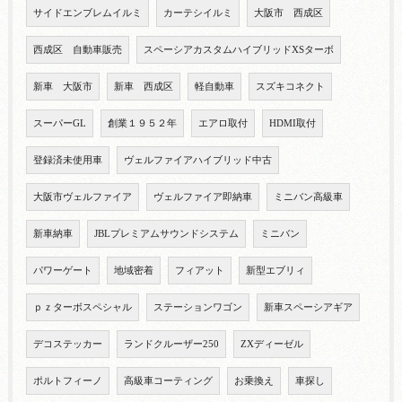
サイドエンブレムイルミ
カーテシイルミ
大阪市 西成区
西成区 自動車販売
スペーシアカスタムハイブリッドXSターボ
新車 大阪市
新車 西成区
軽自動車
スズキコネクト
スーパーGL
創業１９５２年
エアロ取付
HDMI取付
登録済未使用車
ヴェルファイアハイブリッド中古
大阪市ヴェルファイア
ヴェルファイア即納車
ミニバン高級車
新車納車
JBLプレミアムサウンドシステム
ミニバン
パワーゲート
地域密着
フィアット
新型エブリィ
ｐｚターボスペシャル
ステーションワゴン
新車スペーシアギア
デコステッカー
ランドクルーザー250
ZXディーゼル
ポルトフィーノ
高級車コーティング
お乗換え
車探し