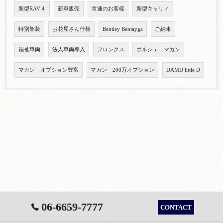
新型RAV４
新車販売
常連のお客様
新型キャリィ
特別架装
お花屋さん仕様
Bentley Bentayga
ご納車
福祉車両
法人車両導入
フロンクス
ポルシェ マカン
マカン オプション豊富
マカン 200万オプション
DAMD little D
06-6659-7777
CONTACT