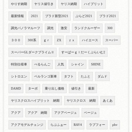
やりす納期
ヤリス値引き
ヤリス納期
ハイブリット
最新情報
2021
プラド新型2021
ぷらど2021
プラド2021
調光パノラマルーフ
調光
激安
ランドクルーザー
300
３００
300系
ｇｒ
ZX
ｚｘ
ハイエース
スーパー
スーパーGLダークプライムⅡ
すーぱーｇｌだーくぷらいむ2
特別仕様車
べるらんご
人気
シャイン
SHINE
シトロエン
ベルランゴ新車
タフト
たふと
ダムド
DAMD
ターボ
乗り出し価格
値引き
最新
ヤリスクロスハイブリット 納期
ヤリスクロス 納期
あくあ
アクア
アクア 納期
アクアベージュ
ベージュ
アクアモデルチェンジ
らぶふぉー
RAV4
ラブフォー
phv