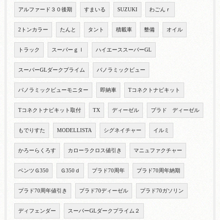
アルファード３０後期
すまいる
SUZUKI
わごんｒ
2トンカラー
たんと
タント
積載車
整備
オイル
トラック
スーパーｇｌ
ハイエーススーパーGL
スーパーGLダークプライム
パノラミックビュー
パノラミックビューモニター
即納車
Tコネクトナビキット
Tコネクトナビキット取付
TX
ディーゼル
プラド ディーゼル
もでりすた
MODELLISTA
シグネイチャー
イルミ
かろーらくろす
カローラクロス値引き
マニュファクチャー
ベンツＧ350
Ｇ350ｄ
プラド70周年
プラド70周年納期
プラド70周年値引き
プラド70ディーゼル
プラド70ガソリン
ディフェンダー
スーパーGLダークプライム２