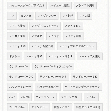
ハイエースダークプライム２
ハイエース新型
プラド７０周年
ノア
ＮＯＡＨ
ノアヴォクシー
ノア納期
ノア大阪
ノア７人乗り
ノアダブルバイビー３
ノアｗｘｂ３
ノア８人乗り
ノア即納
ｖｏｘｙ
ｖｏｘｙ新型
ｖｏｘｙ予約
ｖｏｘｙ新型予約
ｖｏｘｙフルモデルチェンジ
ボクシー
ｖｏｘｙ即納
ｖｏｘｙｚｓ煌きⅢ
ｖｏｘｙ７人乗り
ランドローバー
ランドローバーディフェンダー
ランドローバー００
ランドローバー００７
ランドローバーＳＥ
ハリアーｚレザー
ハリアーｚれざー
ハリアーｚレザーパッケージ
2022
2022年
パノラマルーフ
ラッピングカー
フィルム
カーフィルム
２トンカラー
新型ＶＯＸＹ
新型ＶＯＸＹ値引き