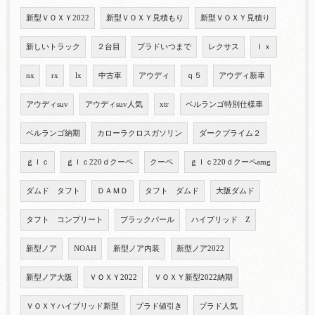
新型ＶＯＸＹ2022
新型ＶＯＸＹ見積もり
新型ＶＯＸＹ見積り
新しいトラック
２台目
プラドいつまで
レクサス
ｌｘ
nx
rx
lx
中古車
アウディ
ｑ５
アウディ新車
アウディsuv
アウディsuv人気
xtr
ベルランゴ特別仕様車
ベルランゴ納期
カローラクロスガソリン
ダークプライム２
ｇｌｃ
ｇｌｃ220ｄクーペ
クーペ
ｇｌｃ220ｄクーペamg
ダムド タフト
ＤＡＭＤ
タフト ダムド
大阪ダムド
タフト コンプリート
ブラックパール
ハイブリッド Z
新型ノア
NOAH
新型ノア内装
新型ノア2022
新型ノア大阪
ＶＯＸＹ2022
ＶＯＸＹ新型2022納期
ＶＯＸＹハイブリッド新型
プラド値引き
プラド人気