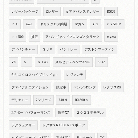
レザーパッケージ
Zレザー
ｇアドバンスドレザー
RSQ8
ｒｓ
Audi
ヤリスクロス納期
マカン
ｒｘ
ｒｘ500ｈ
ｒｘ500
抽選
アバンギャルドブロンズメタリック
toyota
アドベンチャー
ＳＵＶ
ベントレー
アストンマーティン
V8
ｓｌ
ｓｌ43
メルセデスベンツAMG
SL43
ヤリスクロスハイブリッドｇｒ
レヴァンテ
ファイナルエディション
限定車
ベンツSロング
レクサスRX
デリカミニ
7シリーズ
740ｄ
RX500ｈ
Fスポーツパフォーマンス
新型X7
２０２３年モデル
ラグジュアリー
レクサスRX500ｈFスポーツ
ハイパフォーマンスSUV
高級SUV
Fスポーツ
XC