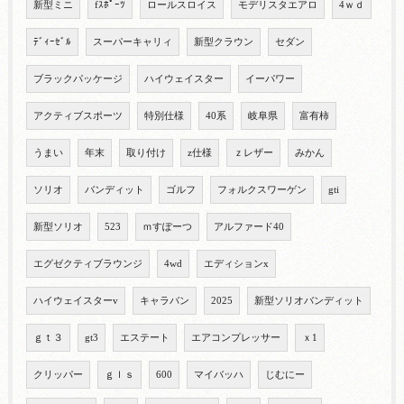
新型ミニ
fｽﾎﾟｰﾂ
ロールスロイス
モデリスタエアロ
4ｗｄ
ﾃﾞｨｰｾﾞﾙ
スーパーキャリィ
新型クラウン
セダン
ブラックパッケージ
ハイウェイスター
イーパワー
アクティブスポーツ
特別仕様
40系
岐阜県
富有柿
うまい
年末
取り付け
z仕様
ｚレザー
みかん
ソリオ
バンディット
ゴルフ
フォルクスワーゲン
gti
新型ソリオ
523
ｍすぽーつ
アルファード40
エグゼクティブラウンジ
4wd
エディションx
ハイウェイスターv
キャラバン
2025
新型ソリオバンディット
ｇｔ３
gt3
エステート
エアコンプレッサー
ｘ1
クリッパー
ｇｌｓ
600
マイバッハ
じむにー