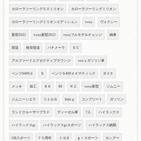
カローラツーリング５０ミリオン
カローラツーリングミリオン
カローラツーリングミリオンエディション
voxy
ヴォクシー
新型2022
voxy新型2022
voxyフルモデルチェンジ
納車
陸送
格安陸送
パナメーラ
ＳＣ
アルファードエグゼクティブラウンジ
voxｙガソリン車
ベンツS400ｄ
Ｓ
ベンツＳ400ｄ４マティック
ダイナ
メッキ
加工
８６
86
ＲＺ
voxy新型
ジムニー
ジムニーシエラ
リトルＧ
little g
コンプリート
ガソリン
ランドクルーザープラド
ディーゼル車
7人
ハイラックス
ハイラックスgr
ハイラックスgrスポーツ
ハイラックス納期
GRスポーツ
７０周年
トヨタ
ｇｒスポーツ
カングー