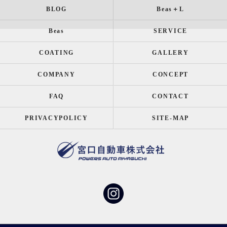
BLOG
Beas＋L
Beas
SERVICE
COATING
GALLERY
COMPANY
CONCEPT
FAQ
CONTACT
PRIVACYPOLICY
SITE-MAP