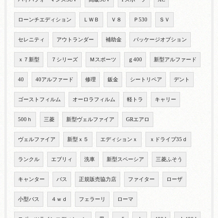
ローンチエディション
ＬＷＢ
Ｖ８
Ｐ530
ＳＶ
セレニティ
アウトランダー
補助金
パッケージオプション
ｘ７新型
７シリーズ
Ｍスポーツ
ｇ400
新型アルファード
40
40アルファード
修理
鈑金
シートリペア
デント
ゴーストフィルム
オーロラフィルム
軽トラ
キャリー
500ｈ
三菱
新型ヴェルファイア
GRエアロ
ヴェルファイア
新型ｘ５
エディションｘ
ｘドライブ35ｄ
ランクル
エブリィ
洗車
新型スペーシア
三菱ふそう
キャンター
バス
正規販売協力店
ファイター
ローザ
小型バス
４ｗｄ
フェラーリ
ローマ