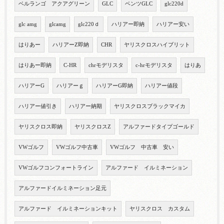
ベルランゴ アクアグリーン
GLC
ベンツGLC
glc220d
glc amg
glcamg
glc220ｄ
ハリアー即納
ハリアー安い
はりあー
ハリアーZ即納
CHR
ヤリスクロスハイブリット
はりあー即納
C-HR
chrモデリスタ
c-hrモデリスタ
はりあ
ハリアーG
ハリアーｇ
ハリアーG即納
ハリアー値段
ハリアー値引き
ハリアー納期
ヤリスクロスブラックマイカ
ヤリスクロス即納
ヤリスクロスZ
アルファードタイプゴールド
VWゴルフ
VWゴルフ中古車
VWゴルフ 中古車 安い
VWゴルフコンフォートライン
アルファード イルミネーション
アルファードイルミネーション足元
アルファード イルミネーションキット
ヤリスクロス カスタム