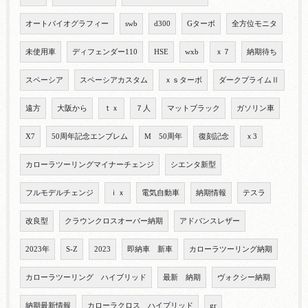
オートバイオグラフィー
swb
d300
Gターボ
全方位モニタ
未使用車
ディフェンダー110
HSE
wxb
ｘ７
納期待ち
スペーシア
スペーシアカスタム
ｘｓターボ
ダークプライムⅡ
遠方
大阪から
ｔｘ
７人
マットブラック
ガソリン車
X7
50周年記念エンブレム
M 50周年
復刻記念
ｘ3
カローラツーリングマイナーチェンジ
シエンタ新型
フルモデルチェンジ
ｉｘ
電気自動車
納期情報
テスラ
改良型
クラウンクロスオーバー納期
アドバンスレザー
2023年
S-Z
2023
即納車 新車
カローラツーリング納期
カローラツーリング ハイブリッド
最新 納期
ヴォクシー納期
納期最新情報
カローラクロス ハイブリッド
gr