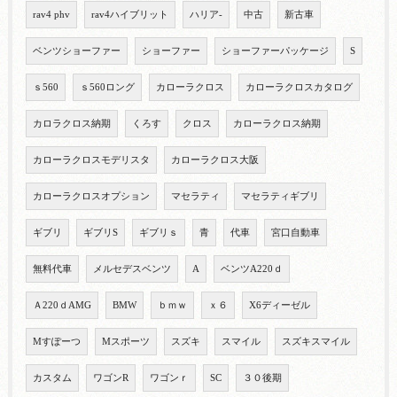
rav4 phv
rav4ハイブリット
ハリア-
中古
新古車
ベンツショーファー
ショーファー
ショーファーパッケージ
S
ｓ560
ｓ560ロング
カローラクロス
カローラクロスカタログ
カロラクロス納期
くろす
クロス
カローラクロス納期
カローラクロスモデリスタ
カローラクロス大阪
カローラクロスオプション
マセラティ
マセラティギブリ
ギブリ
ギブリS
ギブリｓ
青
代車
宮口自動車
無料代車
メルセデスベンツ
A
ベンツA220ｄ
Ａ220ｄAMG
BMW
ｂｍｗ
ｘ６
X6ディーゼル
Mすぽーつ
Mスポーツ
スズキ
スマイル
スズキスマイル
カスタム
ワゴンR
ワゴンｒ
SC
３０後期