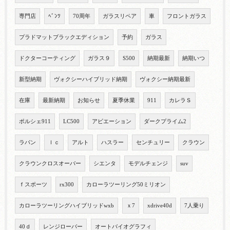
専門店
ﾍﾞﾝﾂ
70周年
ガラスリペア
車
フロントガラス
プラドマットブラックエディション
予約
ガラス
ドクターコーティング
ガラス９
S500
納期最新
納期いつ
新型納期
ヴォクシーハイブリッド納期
ヴォクシー納期最新
在庫
最新納期
お知らせ
夏季休業
911
カレラＳ
ポルシェ911
LC500
アビエーション
ダークプライム2
ラパン
ｌｃ
アルト
ハスラー
センチュリー
クラウン
クラウンクロスオーバー
シエンタ
モデルチェンジ
suv
ｆスポーツ
rx300
カローラツーリング50ミリオン
カローラツーリングハイブリッドwxb
ｘ7
xdrive40d
7人乗り
40ｄ
レンジローバー
オートバイオグラフィ