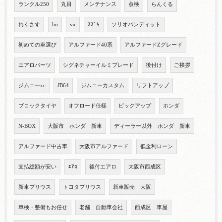
ランクル250
丸目
メンテナンス
点検
らんくる
れくさす
lm
vx
ｽｽﾞｷ
ソリオバンディット
初めての車選び
アルファード40系
アルファードZグレード
エアロパーツ
シグネチャーイルミブレード
後付け
ご挨拶
ジムニーxc
JB64
ジムニーカスタム
リフトアップ
ブロックタイヤ
オフロード仕様
ピックアップ
ホンダ
N-BOX
大阪市 ホンダ 新車
ディーラー以外 ホンダ 新車
アルファード中古車
大阪市アルファード
低金利ローン
支払総額が安い
ｴｱﾛ
後付エアロ
大阪市西成区
新車プリウス
トヨタプリウス
新車販売 大阪
車検・整備もお任せ
老舗 自動車会社
西成区 車屋