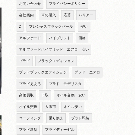
お問い合わせ
プライバシーポリシー
会社案内
車の購入
応募
ハリアー
Z
プレシャスブラックパール
安い
アルファード
ハイブリッド
価格
アルファードハイブリッド エアロ 安い
プラド
ブラックエディション
プラドブラックエディション
プラド エアロ
プラドえあろ
プラド モデリスタ
高価買取
下取
オイル交換 安い
オイル交換
大阪市
オイル安い
コーティング
乗り換え
プラド即納
プラド新型
プラドディーゼル