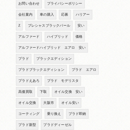
お問い合わせ
プライバシーポリシー
会社案内
車の購入
応募
ハリアー
Z
プレシャスブラックパール
安い
アルファード
ハイブリッド
価格
アルファードハイブリッド エアロ 安い
プラド
ブラックエディション
プラドブラックエディション
プラド エアロ
プラドえあろ
プラド モデリスタ
高価買取
下取
オイル交換 安い
オイル交換
大阪市
オイル安い
コーティング
乗り換え
プラド即納
プラド新型
プラドディーゼル