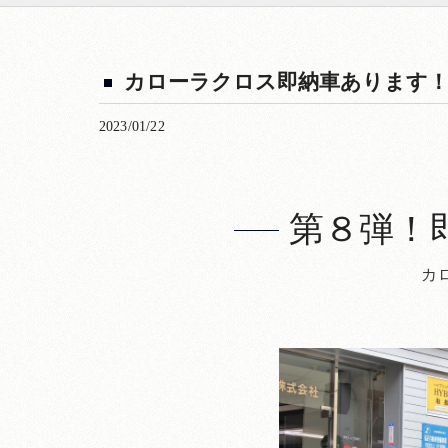
カローラクロス即納車あります！
2023/01/22
第８弾！
カロ