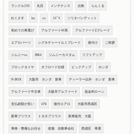
ランクル250
丸目
メンテナンス
点検
らんくる
れくさす
lm
vx
ｽｽﾞｷ
ソリオバンディット
初めての車選び
アルファード40系
アルファードZグレード
エアロパーツ
シグネチャーイルミブレード
後付け
ご挨拶
ジムニーxc
JB64
ジムニーカスタム
リフトアップ
ブロックタイヤ
オフロード仕様
ピックアップ
ホンダ
N-BOX
大阪市 ホンダ 新車
ディーラー以外 ホンダ 新車
アルファード中古車
大阪市アルファード
低金利ローン
支払総額が安い
ｴｱﾛ
後付エアロ
大阪市西成区
新車プリウス
トヨタプリウス
新車販売 大阪
車検・整備もお任せ
老舗 自動車会社
西成区 車屋