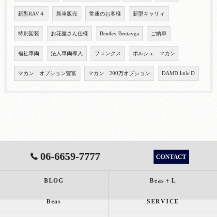
新型RAV４
新車販売
常連のお客様
新型キャリィ
特別架装
お花屋さん仕様
Bentley Bentayga
ご納車
福祉車両
法人車両導入
フロンクス
ポルシェ マカン
マカン オプション豊富
マカン 200万オプション
DAMD little D
06-6659-7777
CONTACT
BLOG
Beas＋L
Beas
SERVICE