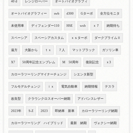
40ｄ
レンジローバー
オートバイオグラフィ
オートバイオグラフィー
swb
d300
Gターボ
全方位モニタ
未使用車
ディフェンダー110
HSE
wxb
ｘ７
納期待ち
スペーシア
スペーシアカスタム
ｘｓターボ
ダークプライムⅡ
遠方
大阪から
ｔｘ
７人
マットブラック
ガソリン車
X7
50周年記念エンブレム
M 50周年
復刻記念
ｘ3
カローラツーリングマイナーチェンジ
シエンタ新型
フルモデルチェンジ
ｉｘ
電気自動車
納期情報
テスラ
改良型
クラウンクロスオーバー納期
アドバンスレザー
2023年
S-Z
2023
即納車 新車
カローラツーリング納期
カローラツーリング ハイブリッド
最新 納期
ヴォクシー納期