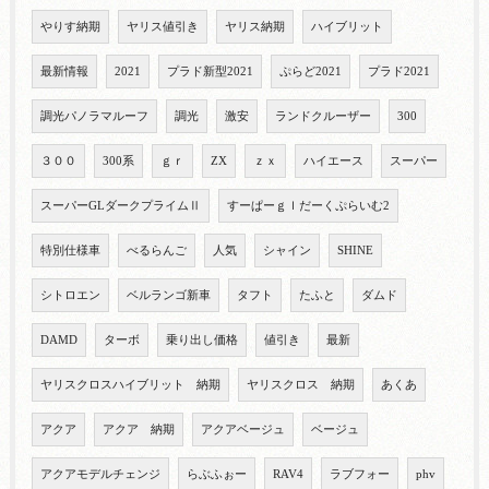
やりす納期
ヤリス値引き
ヤリス納期
ハイブリット
最新情報
2021
プラド新型2021
ぷらど2021
プラド2021
調光パノラマルーフ
調光
激安
ランドクルーザー
300
３００
300系
ｇｒ
ZX
ｚｘ
ハイエース
スーパー
スーパーGLダークプライムⅡ
すーぱーｇｌだーくぷらいむ2
特別仕様車
べるらんご
人気
シャイン
SHINE
シトロエン
ベルランゴ新車
タフト
たふと
ダムド
DAMD
ターボ
乗り出し価格
値引き
最新
ヤリスクロスハイブリット 納期
ヤリスクロス 納期
あくあ
アクア
アクア 納期
アクアベージュ
ベージュ
アクアモデルチェンジ
らぶふぉー
RAV4
ラブフォー
phv