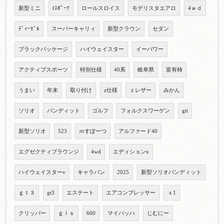
新型ミニ
fｽﾎﾟｰﾂ
ロールスロイス
モデリスタエアロ
4ｗｄ
ﾃﾞｨｰｾﾞﾙ
スーパーキャリィ
新型クラウン
セダン
ブラックパッケージ
ハイウェイスター
イーパワー
アクティブスポーツ
特別仕様
40系
岐阜県
富有柿
うまい
年末
取り付け
z仕様
ｚレザー
みかん
ソリオ
バンディット
ゴルフ
フォルクスワーゲン
gti
新型ソリオ
523
ｍすぽーつ
アルファード40
エグゼクティブラウンジ
4wd
エディションx
ハイウェイスターv
キャラバン
2025
新型ソリオバンディット
ｇｔ３
gt3
エステート
エアコンプレッサー
ｘ1
クリッパー
ｇｌｓ
600
マイバッハ
じむにー