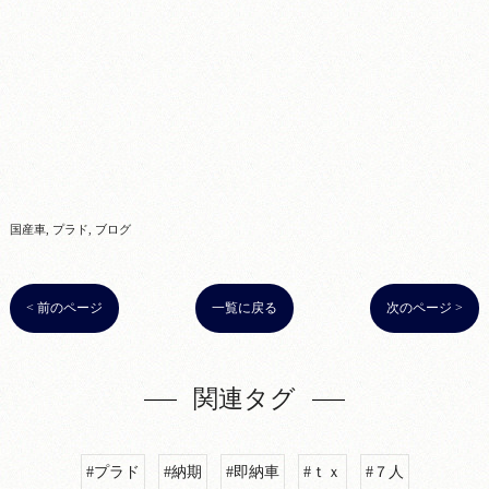
国産車
プラド
ブログ
< 前のページ
一覧に戻る
次のページ >
関連タグ
#プラド
#納期
#即納車
#ｔｘ
#７人