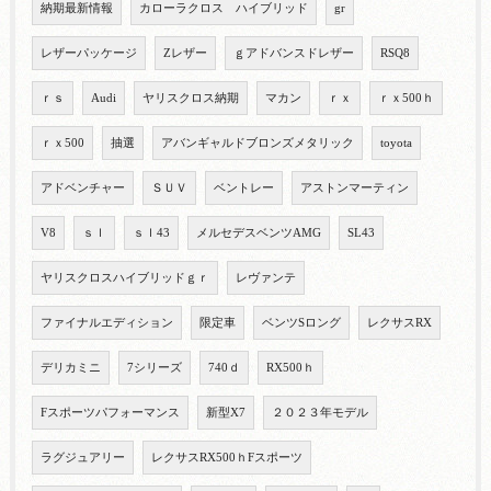
納期最新情報
カローラクロス ハイブリッド
gr
レザーパッケージ
Zレザー
ｇアドバンスドレザー
RSQ8
ｒｓ
Audi
ヤリスクロス納期
マカン
ｒｘ
ｒｘ500ｈ
ｒｘ500
抽選
アバンギャルドブロンズメタリック
toyota
アドベンチャー
ＳＵＶ
ベントレー
アストンマーティン
V8
ｓｌ
ｓｌ43
メルセデスベンツAMG
SL43
ヤリスクロスハイブリッドｇｒ
レヴァンテ
ファイナルエディション
限定車
ベンツSロング
レクサスRX
デリカミニ
7シリーズ
740ｄ
RX500ｈ
Fスポーツパフォーマンス
新型X7
２０２３年モデル
ラグジュアリー
レクサスRX500ｈFスポーツ