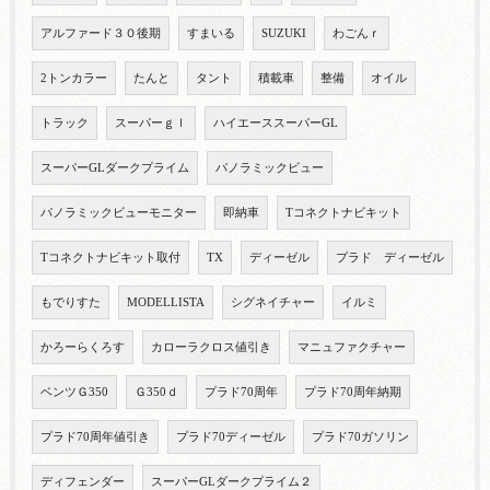
アルファード３０後期
すまいる
SUZUKI
わごんｒ
2トンカラー
たんと
タント
積載車
整備
オイル
トラック
スーパーｇｌ
ハイエーススーパーGL
スーパーGLダークプライム
パノラミックビュー
パノラミックビューモニター
即納車
Tコネクトナビキット
Tコネクトナビキット取付
TX
ディーゼル
プラド ディーゼル
もでりすた
MODELLISTA
シグネイチャー
イルミ
かろーらくろす
カローラクロス値引き
マニュファクチャー
ベンツＧ350
Ｇ350ｄ
プラド70周年
プラド70周年納期
プラド70周年値引き
プラド70ディーゼル
プラド70ガソリン
ディフェンダー
スーパーGLダークプライム２