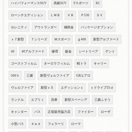
ハイパフォーマンスSUV
高級SUV
Fスポーツ
XC
ローンチエディション
ＬＷＢ
Ｖ８
Ｐ530
ＳＶ
セレニティ
アウトランダー
補助金
パッケージオプション
ｘ７新型
７シリーズ
Ｍスポーツ
ｇ400
新型アルファード
40
40アルファード
修理
鈑金
シートリペア
デント
ゴーストフィルム
オーロラフィルム
軽トラ
キャリー
500ｈ
三菱
新型ヴェルファイア
GRエアロ
ヴェルファイア
新型ｘ５
エディションｘ
ｘドライブ35ｄ
ランクル
エブリィ
洗車
新型スペーシア
三菱ふそう
キャンター
バス
正規販売協力店
ファイター
ローザ
小型バス
４ｗｄ
フェラーリ
ローマ