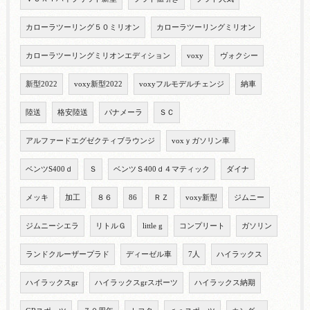
カローラツーリング５０ミリオン
カローラツーリングミリオン
カローラツーリングミリオンエディション
voxy
ヴォクシー
新型2022
voxy新型2022
voxyフルモデルチェンジ
納車
陸送
格安陸送
パナメーラ
ＳＣ
アルファードエグゼクティブラウンジ
voxｙガソリン車
ベンツS400ｄ
Ｓ
ベンツＳ400ｄ４マティック
ダイナ
メッキ
加工
８６
86
ＲＺ
voxy新型
ジムニー
ジムニーシエラ
リトルＧ
little g
コンプリート
ガソリン
ランドクルーザープラド
ディーゼル車
7人
ハイラックス
ハイラックスgr
ハイラックスgrスポーツ
ハイラックス納期