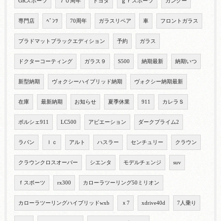
GRスポーツ
７０周年
トヨタ
ｇｒスポーツ
カングー
専門店
ﾍﾞﾝﾂ
70周年
ガラスリペア
車
フロントガラス
プラドマットブラックエディション
予約
ガラス
ドクターコーティング
ガラス９
S500
納期最新
納期いつ
新型納期
ヴォクシーハイブリッド納期
ヴォクシー納期最新
在庫
最新納期
お知らせ
夏季休業
911
カレラＳ
ポルシェ911
LC500
アビエーション
ダークプライム2
ラパン
ｌｃ
アルト
ハスラー
センチュリー
クラウン
クラウンクロスオーバー
シエンタ
モデルチェンジ
suv
ｆスポーツ
rx300
カローラツーリング50ミリオン
カローラツーリングハイブリッドwxb
ｘ7
xdrive40d
7人乗り