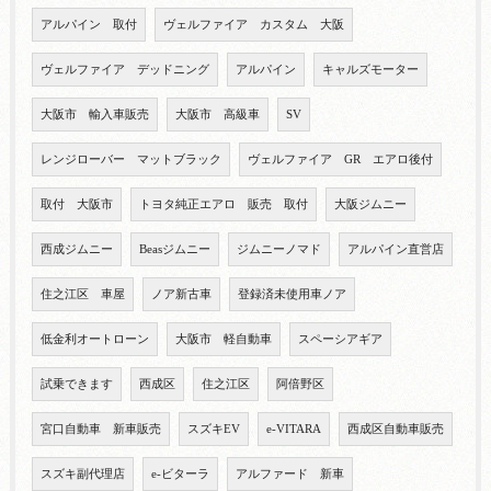
アルパイン 取付
ヴェルファイア カスタム 大阪
ヴェルファイア デッドニング
アルパイン
キャルズモーター
大阪市 輸入車販売
大阪市 高級車
SV
レンジローバー マットブラック
ヴェルファイア GR エアロ後付
取付 大阪市
トヨタ純正エアロ 販売 取付
大阪ジムニー
西成ジムニー
Beasジムニー
ジムニーノマド
アルパイン直営店
住之江区 車屋
ノア新古車
登録済未使用車ノア
低金利オートローン
大阪市 軽自動車
スペーシアギア
試乗できます
西成区
住之江区
阿倍野区
宮口自動車 新車販売
スズキEV
e-VITARA
西成区自動車販売
スズキ副代理店
e-ビターラ
アルファード 新車