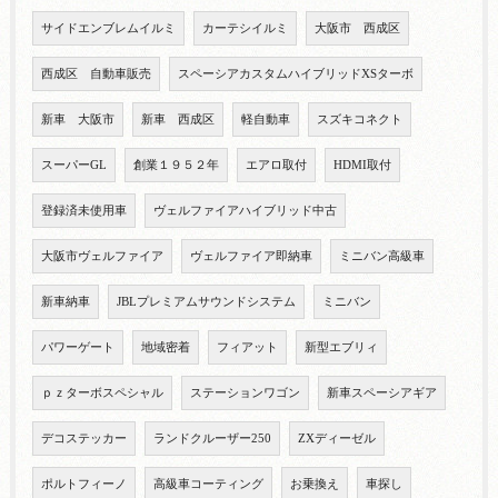
サイドエンブレムイルミ
カーテシイルミ
大阪市 西成区
西成区 自動車販売
スペーシアカスタムハイブリッドXSターボ
新車 大阪市
新車 西成区
軽自動車
スズキコネクト
スーパーGL
創業１９５２年
エアロ取付
HDMI取付
登録済未使用車
ヴェルファイアハイブリッド中古
大阪市ヴェルファイア
ヴェルファイア即納車
ミニバン高級車
新車納車
JBLプレミアムサウンドシステム
ミニバン
パワーゲート
地域密着
フィアット
新型エブリィ
ｐｚターボスペシャル
ステーションワゴン
新車スペーシアギア
デコステッカー
ランドクルーザー250
ZXディーゼル
ポルトフィーノ
高級車コーティング
お乗換え
車探し