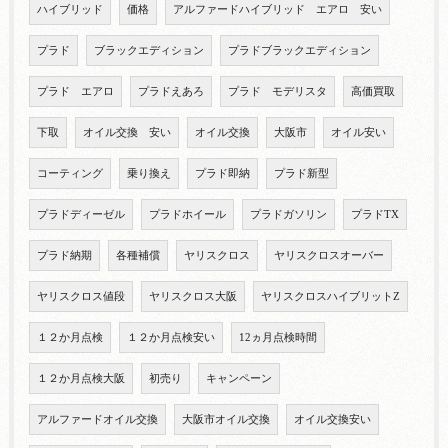
ハイブリッド
価格
アルファードハイブリッド エアロ 安い
プラド
ブラックエディション
プラドブラックエディション
プラド エアロ
プラドえあろ
プラド モデリスタ
高価買取
下取
オイル交換 安い
オイル交換
大阪市
オイル安い
コーティング
乗り換え
プラド即納
プラド新型
プラドディーゼル
プラドホイール
プラドガソリン
プラドTX
プラド納期
各種補償
ヤリスクロス
ヤリスクロスオーバー
ヤリスクロス値段
ヤリスクロス大阪
ヤリスクロスハイブリットZ
１２か月点検
１２か月点検安い
12ヵ月点検時間
１２か月点検大阪
初売り
キャンペーン
アルファードオイル交換
大阪市オイル交換
オイル交換安い