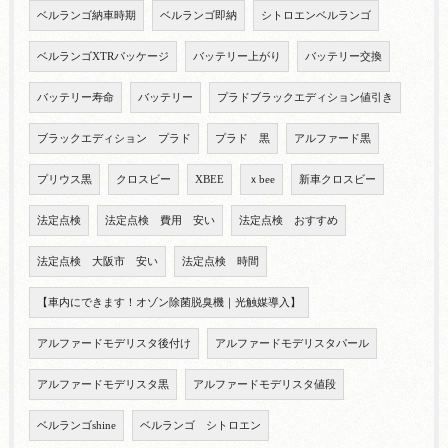
ベルランゴ納車時期
ベルランゴ即納
シトロエンベルランゴ
ベルランゴXTRパッケージ
バッテリー上がり
バッテリー交換
バッテリー寿命
バッテリー
プラドブラックエディション値引き
ブラックエディション プラド
プラド 黒
アルファード黒
プリウス黒
クロスビー
XBEE
ｘbee
新車クロスビー
法定点検
法定点検 費用 安い
法定点検 おすすめ
法定点検 大阪市 安い
法定点検 時間
【車内にできます！オゾン除菌脱臭機｜光触媒導入】
アルファードモデリスタ後付け
アルファードモデリスタパール
アルファードモデリスタ黒
アルファードモデリスタ値段
ベルランゴshine
ベルランゴ シトロエン