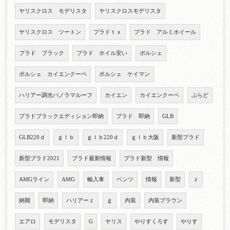
ヤリスクロス モデリスタ
ヤリスクロスモデリスタ
ヤリスクロス ツートン
プラドｔｘ
プラド アルミホイール
プラド ブラック
プラド ホイル安い
ポルシェ
ポルシェ カイエンクーペ
ポルシェ ケイマン
ハリアー調光パノラマルーフ
カイエン
カイエンクーペ
ぷらど
プラドブラックエディション即納
プラド 即納
GLB
GLB220ｄ
ｇｌｂ
ｇｌｂ220ｄ
ｇｌｂ大阪
新型プラド
新型プラド2021
プラド最新情報
プラド新型 情報
AMGライン
AMG
輸入車
ベンツ
情報
新型
ｚ
納期
即納
ハリアーｚ
ｇ
内装
内装ブラウン
エアロ
モデリスタ
G
ヤリス
やりすくろす
やりす