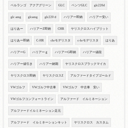
ベルランゴ アクアグリーン
GLC
ベンツGLC
glc220d
glc amg
glcamg
glc220ｄ
ハリアー即納
ハリアー安い
はりあー
ハリアーZ即納
CHR
ヤリスクロスハイブリット
はりあー即納
C-HR
chrモデリスタ
c-hrモデリスタ
はりあ
ハリアーG
ハリアーｇ
ハリアーG即納
ハリアー値段
ハリアー値引き
ハリアー納期
ヤリスクロスブラックマイカ
ヤリスクロス即納
ヤリスクロスZ
アルファードタイプゴールド
VWゴルフ
VWゴルフ中古車
VWゴルフ 中古車 安い
VWゴルフコンフォートライン
アルファード イルミネーション
アルファードイルミネーション足元
アルファード イルミネーションキット
ヤリスクロス カスタム