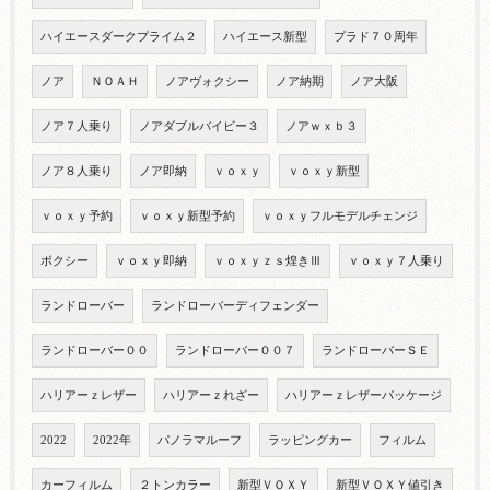
ハイエースダークプライム２
ハイエース新型
プラド７０周年
ノア
ＮＯＡＨ
ノアヴォクシー
ノア納期
ノア大阪
ノア７人乗り
ノアダブルバイビー３
ノアｗｘｂ３
ノア８人乗り
ノア即納
ｖｏｘｙ
ｖｏｘｙ新型
ｖｏｘｙ予約
ｖｏｘｙ新型予約
ｖｏｘｙフルモデルチェンジ
ボクシー
ｖｏｘｙ即納
ｖｏｘｙｚｓ煌きⅢ
ｖｏｘｙ７人乗り
ランドローバー
ランドローバーディフェンダー
ランドローバー００
ランドローバー００７
ランドローバーＳＥ
ハリアーｚレザー
ハリアーｚれざー
ハリアーｚレザーパッケージ
2022
2022年
パノラマルーフ
ラッピングカー
フィルム
カーフィルム
２トンカラー
新型ＶＯＸＹ
新型ＶＯＸＹ値引き