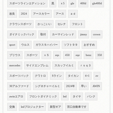
スポーツラインエディション
黒
ｘ5
gle
400d
gle400d
改良
2024
アースカラー
アース
ａｄ
クラウンスポーツ
かっこいい
セレナ
フロント
ダイナミックパック
取付
カーマインレッド
jimny
crown
sport
ウルス
ガラス９ハイパー
ソフト９９
おすすめ
プリウス
スポーツ
ｘ５
eqs
450
eqe
benz
350
mercedes
サイドエンブレム
スカッフイルミ
ｒｓｑ３
スポーツバック
クワトロ
Sライン
タイカン
4+1
ev
30アルファード
シグネチャーイルミ
2024年
早い
AWIN
awinエアロ
フロントダイナミック
led
タイヤ
パンク
交換
ledプロジェクター
新型ギア
宮口自動車です