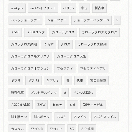
rav4 phv
rav4ハイブリット
ハリア-
中古
新古車
ベンツショーファー
ショーファー
ショーファーパッケージ
S
ｓ560
ｓ560ロング
カローラクロス
カローラクロスカタログ
カロラクロス納期
くろす
クロス
カローラクロス納期
カローラクロスモデリスタ
カローラクロス大阪
カローラクロスオプション
マセラティ
マセラティギブリ
ギブリ
ギブリS
ギブリｓ
青
代車
宮口自動車
無料代車
メルセデスベンツ
A
ベンツA220ｄ
Ａ220ｄAMG
BMW
ｂｍｗ
ｘ６
X6ディーゼル
Mすぽーつ
Mスポーツ
スズキ
スマイル
スズキスマイル
カスタム
ワゴンR
ワゴンｒ
SC
３０後期