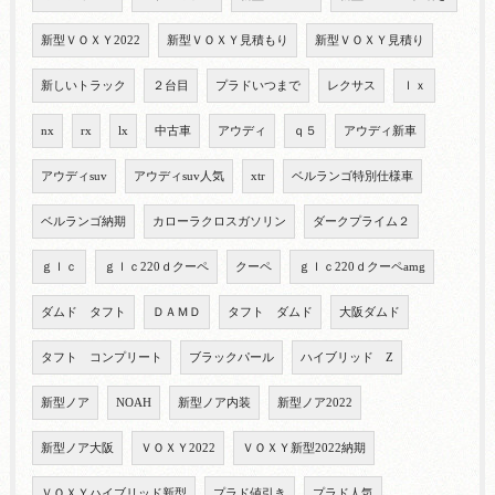
新型ＶＯＸＹ2022
新型ＶＯＸＹ見積もり
新型ＶＯＸＹ見積り
新しいトラック
２台目
プラドいつまで
レクサス
ｌｘ
nx
rx
lx
中古車
アウディ
ｑ５
アウディ新車
アウディsuv
アウディsuv人気
xtr
ベルランゴ特別仕様車
ベルランゴ納期
カローラクロスガソリン
ダークプライム２
ｇｌｃ
ｇｌｃ220ｄクーペ
クーペ
ｇｌｃ220ｄクーペamg
ダムド タフト
ＤＡＭＤ
タフト ダムド
大阪ダムド
タフト コンプリート
ブラックパール
ハイブリッド Z
新型ノア
NOAH
新型ノア内装
新型ノア2022
新型ノア大阪
ＶＯＸＹ2022
ＶＯＸＹ新型2022納期
ＶＯＸＹハイブリッド新型
プラド値引き
プラド人気