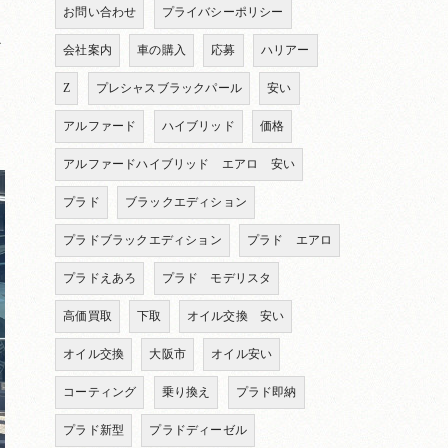
お問い合わせ
プライバシーポリシー
か
会社案内
車の購入
応募
ハリアー
Z
プレシャスブラックパール
安い
アルファード
ハイブリッド
価格
アルファードハイブリッド エアロ 安い
プラド
ブラックエディション
プラドブラックエディション
プラド エアロ
プラドえあろ
プラド モデリスタ
高価買取
下取
オイル交換 安い
オイル交換
大阪市
オイル安い
コーティング
乗り換え
プラド即納
プラド新型
プラドディーゼル