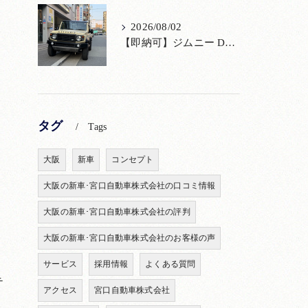
2026/08/02
【即納可】ジムニー DAMD「little D.」コンプリート！登録済未使用車あり
タグ
Tags
大阪
新車
コンセプト
大阪の新車･宮口自動車株式会社の口コミ情報
大阪の新車･宮口自動車株式会社の評判
イ
大阪の新車･宮口自動車株式会社のお客様の声
サービス
採用情報
よくある質問
テ
アクセス
宮口自動車株式会社