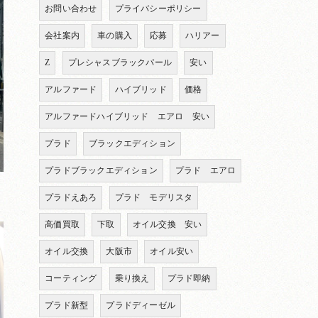
お問い合わせ
プライバシーポリシー
会社案内
車の購入
応募
ハリアー
Z
プレシャスブラックパール
安い
アルファード
ハイブリッド
価格
アルファードハイブリッド エアロ 安い
プラド
ブラックエディション
プラドブラックエディション
プラド エアロ
プラドえあろ
プラド モデリスタ
高価買取
下取
オイル交換 安い
オイル交換
大阪市
オイル安い
コーティング
乗り換え
プラド即納
プラド新型
プラドディーゼル