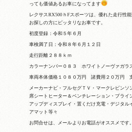
っても価値あるお車になってます
レクサスRX500ｈFスポーツは、優れた走行性
お探しの方にピッタリなお車です。
初度登録：令和５年６月
車検満了日：令和８年６月１２日
走行距離２８８ｋｍ
カラーナンバー０８３ ホワイトノーヴァガラ
車両本体価格１０８０万円 諸費用２０万円 
メーカーナビ・フルセグＴＶ・マークレビンソ
席シートヒーター＆ベンチレーション・ブライ
アップディスプレイ・置くだけ充電・デジタル
アマット等々
お問合せは、メールよりお電話がオススメです