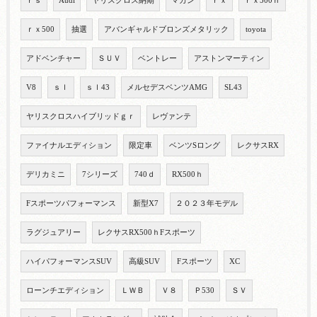
ｒｓ
Audi
ヤリスクロス納期
マカン
ｒｘ
ｒｘ500ｈ
ｒｘ500
抽選
アバンギャルドブロンズメタリック
toyota
アドベンチャー
ＳＵＶ
ベントレー
アストンマーティン
V8
ｓｌ
ｓｌ43
メルセデスベンツAMG
SL43
ヤリスクロスハイブリッドｇｒ
レヴァンテ
ファイナルエディション
限定車
ベンツSロング
レクサスRX
デリカミニ
7シリーズ
740ｄ
RX500ｈ
Fスポーツパフォーマンス
新型X7
２０２３年モデル
ラグジュアリー
レクサスRX500ｈFスポーツ
ハイパフォーマンスSUV
高級SUV
Fスポーツ
XC
ローンチエディション
ＬＷＢ
Ｖ８
Ｐ530
ＳＶ