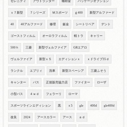
セレニティ
アウトランダー
補助金
パッケージオプション
ｘ７新型
７シリーズ
Ｍスポーツ
ｇ400
新型アルファード
40
40アルファード
修理
鈑金
シートリペア
デント
ゴーストフィルム
オーロラフィルム
軽トラ
キャリー
500ｈ
三菱
新型ヴェルファイア
GRエアロ
ヴェルファイア
新型ｘ５
エディションｘ
ｘドライブ35ｄ
ランクル
エブリィ
洗車
新型スペーシア
三菱ふそう
キャンター
バス
正規販売協力店
ファイター
ローザ
小型バス
４ｗｄ
フェラーリ
ローマ
スポーツラインエディション
黒
ｘ5
gle
400d
gle400d
改良
2024
アースカラー
アース
ａｄ