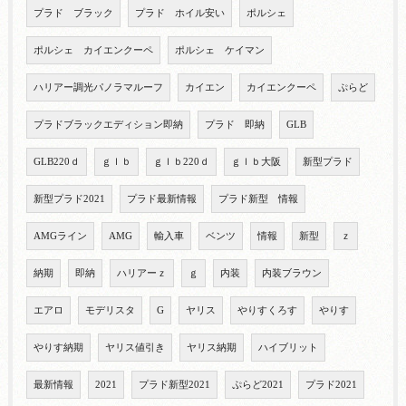
プラド ブラック
プラド ホイル安い
ポルシェ
ポルシェ カイエンクーペ
ポルシェ ケイマン
ハリアー調光パノラマルーフ
カイエン
カイエンクーペ
ぷらど
プラドブラックエディション即納
プラド 即納
GLB
GLB220ｄ
ｇｌｂ
ｇｌｂ220ｄ
ｇｌｂ大阪
新型プラド
新型プラド2021
プラド最新情報
プラド新型 情報
AMGライン
AMG
輸入車
ベンツ
情報
新型
ｚ
納期
即納
ハリアーｚ
ｇ
内装
内装ブラウン
エアロ
モデリスタ
G
ヤリス
やりすくろす
やりす
やりす納期
ヤリス値引き
ヤリス納期
ハイブリット
最新情報
2021
プラド新型2021
ぷらど2021
プラド2021