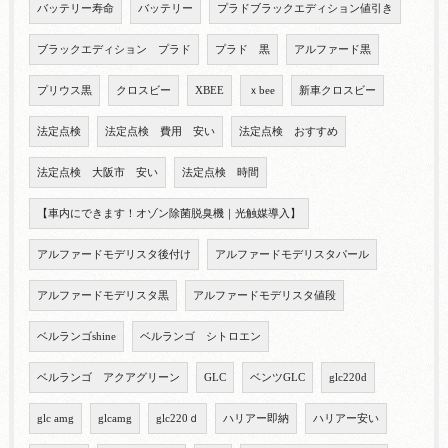
バッテリー寿命
バッテリー
プラドブラックエディション値引き
ブラックエディション プラド
プラド 黒
アルファード黒
プリウス黒
クロスビー
XBEE
ｘbee
新車クロスビー
法定点検
法定点検 費用 安い
法定点検 おすすめ
法定点検 大阪市 安い
法定点検 時間
【車内にできます！オゾン除菌脱臭機｜光触媒導入】
アルファードモデリスタ後付け
アルファードモデリスタパール
アルファードモデリスタ黒
アルファードモデリスタ値段
ベルランゴshine
ベルランゴ シトロエン
ベルランゴ アクアグリーン
GLC
ベンツGLC
glc220d
glc amg
glcamg
glc220ｄ
ハリアー即納
ハリアー安い