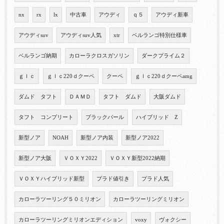
nx
rx
lx
中古車
アウディ
ｑ５
アウディ新車
アウディsuv
アウディsuv人気
xtr
ベルランゴ特別仕様車
ベルランゴ納期
カローラクロスガソリン
ダークプライム２
ｇｌｃ
ｇｌｃ220ｄクーペ
クーペ
ｇｌｃ220ｄクーペamg
ダムド タフト
ＤＡＭＤ
タフト ダムド
大阪ダムド
タフト コンプリート
ブラックパール
ハイブリッド Z
新型ノア
NOAH
新型ノア内装
新型ノア2022
新型ノア大阪
ＶＯＸＹ2022
ＶＯＸＹ新型2022納期
ＶＯＸＹハイブリッド新型
プラド値引き
プラド人気
カローラツーリング５０ミリオン
カローラツーリングミリオン
カローラツーリングミリオンエディション
voxy
ヴォクシー