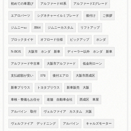
初めての車選び
アルファード40系
アルファードZグレード
エアロパーツ
シグネチャーイルミブレード
後付け
ご挨拶
ジムニーxc
JB64
ジムニーカスタム
リフトアップ
ブロックタイヤ
オフロード仕様
ピックアップ
ホンダ
N-BOX
大阪市 ホンダ 新車
ディーラー以外 ホンダ 新車
アルファード中古車
大阪市アルファード
低金利ローン
支払総額が安い
ｴｱﾛ
後付エアロ
大阪市西成区
新車プリウス
トヨタプリウス
新車販売 大阪
車検・整備もお任せ
老舗 自動車会社
西成区 車屋
アルパイン 取付
ヴェルファイア カスタム 大阪
ヴェルファイア デッドニング
アルパイン
キャルズモーター