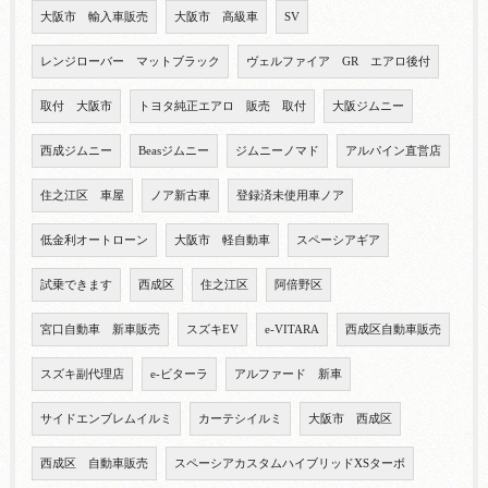
大阪市 輸入車販売
大阪市 高級車
SV
レンジローバー マットブラック
ヴェルファイア GR エアロ後付
取付 大阪市
トヨタ純正エアロ 販売 取付
大阪ジムニー
西成ジムニー
Beasジムニー
ジムニーノマド
アルパイン直営店
住之江区 車屋
ノア新古車
登録済未使用車ノア
低金利オートローン
大阪市 軽自動車
スペーシアギア
試乗できます
西成区
住之江区
阿倍野区
宮口自動車 新車販売
スズキEV
e-VITARA
西成区自動車販売
スズキ副代理店
e-ビターラ
アルファード 新車
サイドエンブレムイルミ
カーテシイルミ
大阪市 西成区
西成区 自動車販売
スペーシアカスタムハイブリッドXSターボ