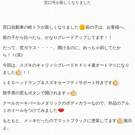
宮口号が新しくなりました
宮口自動車の軽トラが新しくなりました
前の子は、お客様へ。
前の子から比べたら、かなりグレードアップしてます！！
だって、窓ガラス・・・・。開けるのに、めっちゃ回してたか
ら！！(笑)
今回は、スズキのキャリィ☆グレードＫＸ☆４速オートマ☆になり
ました
！！
ＬＥＤヘッドランプ＆スズキセーフティサポート付きです
助手席の窓もボタンで開けれますッ
クールカーキパールメタリックのボディカラーなので、外品のアル
ミホイールをつけてみました
もともと、メッキだったのでマットブラックに塗装してます
激渋
よ。