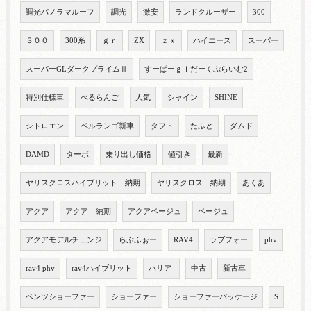
調光パノラマルーフ
調光
激安
ランドクルーザー
300
３００
300系
ｇｒ
ZX
ｚｘ
ハイエース
スーパー
スーパーGLダークプライムⅡ
すーぱーｇｌだーくぷらいむ2
特別仕様車
べるらんご
人気
シャイン
SHINE
シトロエン
ベルランゴ新車
タフト
たふと
ダムド
DAMD
ターボ
乗り出し価格
値引き
最新
ヤリスクロスハイブリット 納期
ヤリスクロス 納期
あくあ
アクア
アクア 納期
アクアベージュ
ベージュ
アクアモデルチェンジ
らぶふぉー
RAV4
ラブフォー
phv
rav4 phv
rav4ハイブリット
ハリア-
中古
新古車
ベンツショーファー
ショーファー
ショーファーパッケージ
S