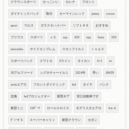
クラウンスポーツ
かっこいい
セレナ
フロント
ダイナミックパック
取付
カーマインレッド
jimny
crown
sport
ウルス
ガラス９ハイパー
ソフト９９
おすすめ
プリウス
スポーツ
ｘ５
eqs
450
eqe
benz
350
mercedes
サイドエンブレム
スカッフイルミ
ｒｓｑ３
スポーツバック
クワトロ
Sライン
タイカン
4+1
ev
30アルファード
シグネチャーイルミ
2024年
早い
AWIN
awinエアロ
フロントダイナミック
led
タイヤ
パンク
交換
ledプロジェクター
新型ギア
宮口自動車です
新型ミニ
fｽﾎﾟｰﾂ
ロールスロイス
モデリスタエアロ
4ｗｄ
ﾃﾞｨｰｾﾞﾙ
スーパーキャリィ
新型クラウン
セダン