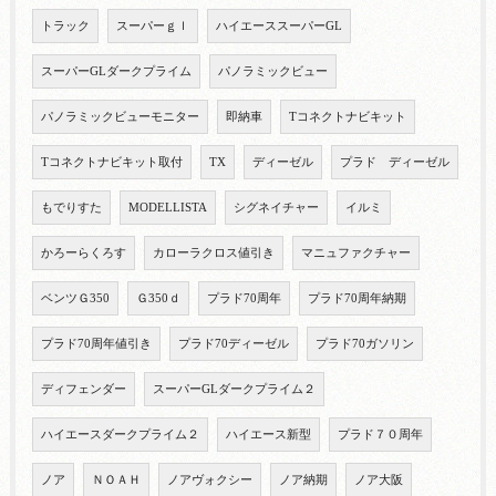
トラック
スーパーｇｌ
ハイエーススーパーGL
スーパーGLダークプライム
パノラミックビュー
パノラミックビューモニター
即納車
Tコネクトナビキット
Tコネクトナビキット取付
TX
ディーゼル
プラド ディーゼル
もでりすた
MODELLISTA
シグネイチャー
イルミ
かろーらくろす
カローラクロス値引き
マニュファクチャー
ベンツＧ350
Ｇ350ｄ
プラド70周年
プラド70周年納期
プラド70周年値引き
プラド70ディーゼル
プラド70ガソリン
ディフェンダー
スーパーGLダークプライム２
ハイエースダークプライム２
ハイエース新型
プラド７０周年
ノア
ＮＯＡＨ
ノアヴォクシー
ノア納期
ノア大阪