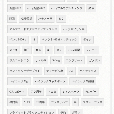
新型2022
voxy新型2022
voxyフルモデルチェンジ
納車
陸送
格安陸送
パナメーラ
ＳＣ
アルファードエグゼクティブラウンジ
voxｙガソリン車
ベンツS400ｄ
Ｓ
ベンツＳ400ｄ４マティック
ダイナ
メッキ
加工
８６
86
ＲＺ
voxy新型
ジムニー
ジムニーシエラ
リトルＧ
little g
コンプリート
ガソリン
ランドクルーザープラド
ディーゼル車
7人
ハイラックス
ハイラックスgr
ハイラックスgrスポーツ
ハイラックス納期
GRスポーツ
７０周年
トヨタ
ｇｒスポーツ
カングー
専門店
ﾍﾞﾝﾂ
70周年
ガラスリペア
車
フロントガラス
プラドマットブラックエディション
予約
ガラス