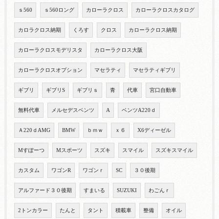
ｓ560
ｓ560ロング
カローラクロス
カローラクロスカタログ
カロラクロス納期
くろす
クロス
カローラクロス納期
カローラクロスモデリスタ
カローラクロス大阪
カローラクロスオプション
マセラティ
マセラティギブリ
ギブリ
ギブリS
ギブリｓ
青
代車
宮口自動車
無料代車
メルセデスベンツ
A
ベンツA220ｄ
Ａ220ｄAMG
BMW
ｂｍｗ
ｘ６
X6ディーゼル
Mすぽーつ
Mスポーツ
スズキ
スマイル
スズキスマイル
カスタム
ワゴンR
ワゴンｒ
SC
３０後期
アルファード３０後期
すまいる
SUZUKI
わごんｒ
2トンカラー
たんと
タント
積載車
整備
オイル