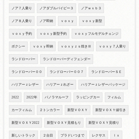
ノア７人乗り
ノアダブルバイビー３
ノアｗｘｂ３
ノア８人乗り
ノア即納
ｖｏｘｙ
ｖｏｘｙ新型
ｖｏｘｙ予約
ｖｏｘｙ新型予約
ｖｏｘｙフルモデルチェンジ
ボクシー
ｖｏｘｙ即納
ｖｏｘｙｚｓ煌きⅢ
ｖｏｘｙ７人乗り
ランドローバー
ランドローバーディフェンダー
ランドローバー００
ランドローバー００７
ランドローバーＳＥ
ハリアーｚレザー
ハリアーｚれざー
ハリアーｚレザーパッケージ
2022
2022年
パノラマルーフ
ラッピングカー
フィルム
カーフィルム
２トンカラー
新型ＶＯＸＹ
新型ＶＯＸＹ値引き
新型ＶＯＸＹ2022
新型ＶＯＸＹ見積もり
新型ＶＯＸＹ見積り
新しいトラック
２台目
プラドいつまで
レクサス
ｌｘ