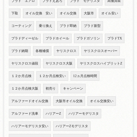
プラド エアロ
プラドえあろ
プラド モデリスタ
高価買取
下取
オイル交換 安い
オイル交換
大阪市
オイル安い
コーティング
乗り換え
プラド即納
プラド新型
プラドディーゼル
プラドホイール
プラドガソリン
プラドTX
プラド納期
各種補償
ヤリスクロス
ヤリスクロスオーバー
ヤリスクロス値段
ヤリスクロス大阪
ヤリスクロスハイブリットZ
１２か月点検
１２か月点検安い
12ヵ月点検時間
１２か月点検大阪
初売り
キャンペーン
アルファードオイル交換
大阪市オイル交換
オイル交換安い
アルファード洗車
ハリアーZ
ハリアーモデリスタ
ハリアーモデリスタ安い
ハリアーZモデリスタ