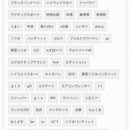
ブラックパッケージ
ハイウェイスター
イーパワー
アクティブスポーツ
特別仕様
40系
岐阜県
富有柿
うまい
年末
取り付け
z仕様
ｚレザー
みかん
ソリオ
バンディット
ゴルフ
フォルクスワーゲン
gti
新型ソリオ
523
ｍすぽーつ
アルファード40
エグゼクティブラウンジ
4wd
エディションx
ハイウェイスターv
キャラバン
2025
新型ソリオバンディット
ｇｔ３
gt3
エステート
エアコンプレッサー
ｘ1
クリッパー
ｇｌｓ
600
マイバッハ
じむにー
ランクル250
丸目
メンテナンス
点検
らんくる
れくさす
lm
vx
ｽｽﾞｷ
ソリオバンディット