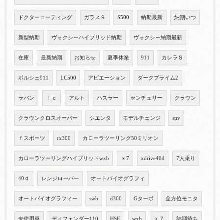
ドクターコーティング
ガラス９
S500
納期最新
納期いつ
新型納期
ヴォクシーハイブリッド納期
ヴォクシー納期最新
在庫
最新納期
お知らせ
夏季休業
911
カレラＳ
ポルシェ911
LC500
アビエーション
ダークプライム2
ラパン
ｌｃ
アルト
ハスラー
センチュリー
クラウン
クラウンクロスオーバー
シエンタ
モデルチェンジ
suv
ｆスポーツ
rx300
カローラツーリング50ミリオン
カローラツーリングハイブリッドwxb
ｘ7
xdrive40d
7人乗り
40ｄ
レンジローバー
オートバイオグラフィ
オートバイオグラフィー
swb
d300
Gターボ
全方位モニタ
未使用車
ディフェンダー110
HSE
wxb
ｘ７
納期待ち