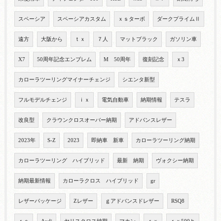
スペーシア
スペーシアカスタム
ｘｓターボ
ダークプライムⅡ
遠方
大阪から
ｔｘ
７人
マットブラック
ガソリン車
X7
50周年記念エンブレム
M 50周年
復刻記念
ｘ3
カローラツーリングマイナーチェンジ
シエンタ新型
フルモデルチェンジ
ｉｘ
電気自動車
納期情報
テスラ
改良型
クラウンクロスオーバー納期
アドバンスレザー
2023年
S-Z
2023
即納車 新車
カローラツーリング納期
カローラツーリング ハイブリッド
最新 納期
ヴォクシー納期
納期最新情報
カローラクロス ハイブリッド
gr
レザーパッケージ
Zレザー
ｇアドバンスドレザー
RSQ8