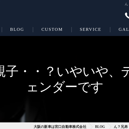
ん
BLOG
CUSTOM
SERVICE
GAL
Beas＋L
COATING
Beas
親子・・？いやいや、
ェンダーです
大阪の新車は宮口自動車株式会社
BLOG
ん？兄弟