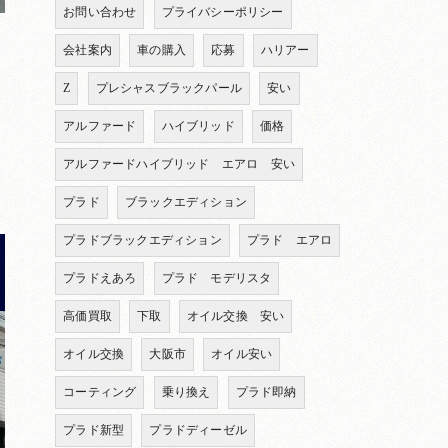
お問い合わせ
プライバシーポリシー
会社案内
車の購入
応募
ハリアー
Z
プレシャスブラックパール
安い
アルファード
ハイブリッド
価格
アルファードハイブリッド エアロ 安い
プラド
ブラックエディション
プラドブラックエディション
プラド エアロ
プラドえあろ
プラド モデリスタ
高価買取
下取
オイル交換 安い
オイル交換
大阪市
オイル安い
コーティング
乗り換え
プラド即納
プラド新型
プラドディーゼル