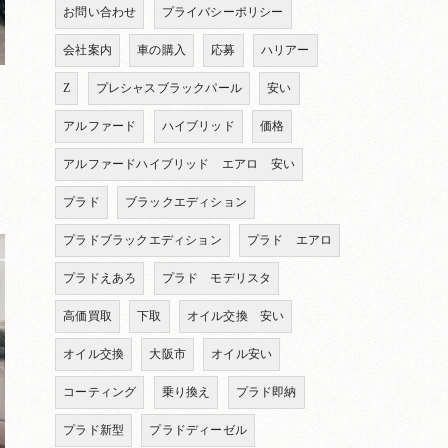
お問い合わせ
プライバシーポリシー
会社案内
車の購入
応募
ハリアー
Z
プレシャスブラックパール
安い
アルファード
ハイブリッド
価格
アルファードハイブリッド エアロ 安い
プラド
ブラックエディション
プラドブラックエディション
プラド エアロ
プラドえあろ
プラド モデリスタ
高価買取
下取
オイル交換 安い
オイル交換
大阪市
オイル安い
コーティング
乗り換え
プラド即納
プラド新型
プラドディーゼル