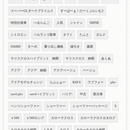
スーパーGLダークプライムⅡ
すーぱーｇｌだーくぷらいむ2
特別仕様車
べるらんご
人気
シャイン
SHINE
シトロエン
ベルランゴ新車
タフト
たふと
ダムド
DAMD
ターボ
乗り出し価格
値引き
最新
ヤリスクロスハイブリット 納期
ヤリスクロス 納期
あくあ
アクア
アクア 納期
アクアベージュ
ベージュ
アクアモデルチェンジ
らぶふぉー
RAV4
ラブフォー
phv
rav4 phv
rav4ハイブリット
ハリア-
中古
新古車
ベンツショーファー
ショーファー
ショーファーパッケージ
S
ｓ560
ｓ560ロング
カローラクロス
カローラクロスカタログ
カロラクロス納期
くろす
クロス
カローラクロス納期