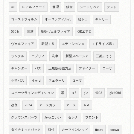
40
40アルファード
修理
鈑金
シートリペア
デント
ゴーストフィルム
オーロラフィルム
軽トラ
キャリー
500ｈ
三菱
新型ヴェルファイア
GRエアロ
ヴェルファイア
新型ｘ５
エディションｘ
ｘドライブ35ｄ
ランクル
エブリィ
洗車
新型スペーシア
三菱ふそう
キャンター
バス
正規販売協力店
ファイター
ローザ
小型バス
４ｗｄ
フェラーリ
ローマ
スポーツラインエディション
黒
ｘ5
gle
400d
gle400d
改良
2024
アースカラー
アース
ａｄ
クラウンスポーツ
かっこいい
セレナ
フロント
ダイナミックパック
取付
カーマインレッド
jimny
crown