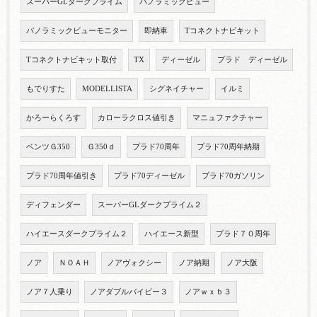
スーパーGLダークプライム
パノラミックビュー
パノラミックビューモニター
即納車
Tコネクトナビキット
Tコネクトナビキット取付
TX
ディーゼル
プラド ディーゼル
もでりすた
MODELLISTA
シグネイチャー
イルミ
かろーらくろす
カローラクロス値引き
マニュファクチャー
ベンツＧ350
Ｇ350ｄ
プラド70周年
プラド70周年納期
プラド70周年値引き
プラド70ディーゼル
プラド70ガソリン
ディフェンダー
スーパーGLダークプライム２
ハイエースダークプライム２
ハイエース新型
プラド７０周年
ノア
ＮＯＡＨ
ノアヴォクシー
ノア納期
ノア大阪
ノア７人乗り
ノアダブルバイビー３
ノアｗｘｂ３