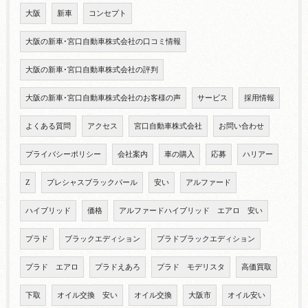
大阪
新車
コンセプト
大阪の新車･宮口自動車株式会社の口コミ情報
大阪の新車･宮口自動車株式会社の評判
大阪の新車･宮口自動車株式会社のお客様の声
サービス
採用情報
よくある質問
アクセス
宮口自動車株式会社
お問い合わせ
プライバシーポリシー
会社案内
車の購入
応募
ハリアー
Z
プレシャスブラックパール
安い
アルファード
ハイブリッド
価格
アルファードハイブリッド エアロ 安い
プラド
ブラックエディション
プラドブラックエディション
プラド エアロ
プラドえあろ
プラド モデリスタ
高価買取
下取
オイル交換 安い
オイル交換
大阪市
オイル安い