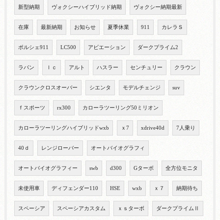
新型納期
ヴォクシーハイブリッド納期
ヴォクシー納期最新
在庫
最新納期
お知らせ
夏季休業
911
カレラＳ
ポルシェ911
LC500
アビエーション
ダークプライム2
ラパン
ｌｃ
アルト
ハスラー
センチュリー
クラウン
クラウンクロスオーバー
シエンタ
モデルチェンジ
suv
ｆスポーツ
rx300
カローラツーリング50ミリオン
カローラツーリングハイブリッドwxb
ｘ7
xdrive40d
7人乗り
40ｄ
レンジローバー
オートバイオグラフィ
オートバイオグラフィー
swb
d300
Gターボ
全方位モニタ
未使用車
ディフェンダー110
HSE
wxb
ｘ７
納期待ち
スペーシア
スペーシアカスタム
ｘｓターボ
ダークプライムⅡ