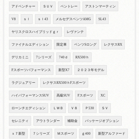
アドベンチャー
ＳＵＶ
ベントレー
アストンマーティン
V8
ｓｌ
ｓｌ43
メルセデスベンツAMG
SL43
ヤリスクロスハイブリッドｇｒ
レヴァンテ
ファイナルエディション
限定車
ベンツSロング
レクサスRX
デリカミニ
7シリーズ
740ｄ
RX500ｈ
Fスポーツパフォーマンス
新型X7
２０２３年モデル
ラグジュアリー
レクサスRX500ｈFスポーツ
ハイパフォーマンスSUV
高級SUV
Fスポーツ
XC
ローンチエディション
ＬＷＢ
Ｖ８
Ｐ530
ＳＶ
セレニティ
アウトランダー
補助金
パッケージオプション
ｘ７新型
７シリーズ
Ｍスポーツ
ｇ400
新型アルファード