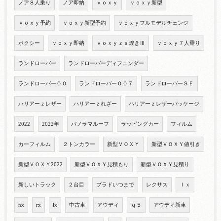
ノア８人乗り
ノア即納
ｖｏｘｙ
ｖｏｘｙ新型
ｖｏｘｙ予約
ｖｏｘｙ新型予約
ｖｏｘｙフルモデルチェンジ
ボクシー
ｖｏｘｙ即納
ｖｏｘｙｚｓ煌きⅢ
ｖｏｘｙ７人乗り
ランドローバー
ランドローバーディフェンダー
ランドローバー００
ランドローバー００７
ランドローバーＳＥ
ハリアーｚレザー
ハリアーｚれざー
ハリアーｚレザーパッケージ
2022
2022年
パノラマルーフ
ラッピングカー
フィルム
カーフィルム
２トンカラー
新型ＶＯＸＹ
新型ＶＯＸＹ値引き
新型ＶＯＸＹ2022
新型ＶＯＸＹ見積もり
新型ＶＯＸＹ見積り
新しいトラック
２台目
プラドいつまで
レクサス
ｌｘ
nx
rx
lx
中古車
アウディ
ｑ５
アウディ新車