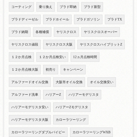
コーティング
乗り換え
プラド即納
プラド新型
プラドディーゼル
プラドホイール
プラドガソリン
プラドTX
プラド納期
各種補償
ヤリスクロス
ヤリスクロスオーバー
ヤリスクロス値段
ヤリスクロス大阪
ヤリスクロスハイブリットZ
１２か月点検
１２か月点検安い
12ヵ月点検時間
１２か月点検大阪
初売り
キャンペーン
アルファードオイル交換
大阪市オイル交換
オイル交換安い
アルファード洗車
ハリアーZ
ハリアーモデリスタ
ハリアーモデリスタ安い
ハリアーZモデリスタ
ハリアーモデリスタ大阪
カローラツーリング
カローラツーリングダブルバイビー
カローラツーリングWXB