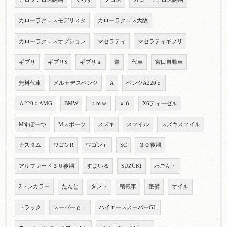
カローラクロスモデリスタ
カローラクロス大阪
カローラクロスオプション
マセラティ
マセラティギブリ
ギブリ
ギブリS
ギブリｓ
青
代車
宮口自動車
無料代車
メルセデスベンツ
A
ベンツA220ｄ
Ａ220ｄAMG
BMW
ｂｍｗ
ｘ６
X6ディーゼル
Mすぽーつ
Mスポーツ
スズキ
スマイル
スズキスマイル
カスタム
ワゴンR
ワゴンｒ
SC
３０後期
アルファード３０後期
すまいる
SUZUKI
わごんｒ
2トンカラー
たんと
タント
積載車
整備
オイル
トラック
スーパーｇｌ
ハイエーススーパーGL