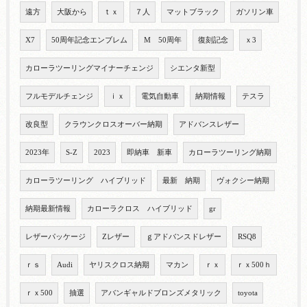
遠方
大阪から
ｔｘ
７人
マットブラック
ガソリン車
X7
50周年記念エンブレム
M 50周年
復刻記念
ｘ3
カローラツーリングマイナーチェンジ
シエンタ新型
フルモデルチェンジ
ｉｘ
電気自動車
納期情報
テスラ
改良型
クラウンクロスオーバー納期
アドバンスレザー
2023年
S-Z
2023
即納車 新車
カローラツーリング納期
カローラツーリング ハイブリッド
最新 納期
ヴォクシー納期
納期最新情報
カローラクロス ハイブリッド
gr
レザーパッケージ
Zレザー
ｇアドバンスドレザー
RSQ8
ｒｓ
Audi
ヤリスクロス納期
マカン
ｒｘ
ｒｘ500ｈ
ｒｘ500
抽選
アバンギャルドブロンズメタリック
toyota