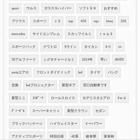
sport
ウルス
ガラス９ハイパー
ソフト９９
おすすめ
プリウス
スポーツ
ｘ５
eqs
450
eqe
benz
350
mercedes
サイドエンブレム
スカッフイルミ
ｒｓｑ３
スポーツバック
クワトロ
Sライン
タイカン
4+1
ev
30アルファード
シグネチャーイルミ
2024年
早い
AWIN
awinエアロ
フロントダイナミック
led
タイヤ
パンク
交換
ledプロジェクター
新型ギア
宮口自動車です
新型ミニ
fｽﾎﾟｰﾂ
ロールスロイス
モデリスタエアロ
4ｗｄ
ﾃﾞｨｰｾﾞﾙ
スーパーキャリィ
新型クラウン
セダン
ブラックパッケージ
ハイウェイスター
イーパワー
アクティブスポーツ
特別仕様
40系
岐阜県
富有柿