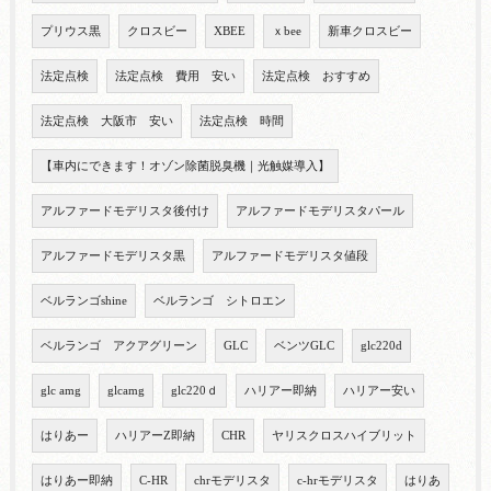
プリウス黒
クロスビー
XBEE
ｘbee
新車クロスビー
法定点検
法定点検 費用 安い
法定点検 おすすめ
法定点検 大阪市 安い
法定点検 時間
【車内にできます！オゾン除菌脱臭機｜光触媒導入】
アルファードモデリスタ後付け
アルファードモデリスタパール
アルファードモデリスタ黒
アルファードモデリスタ値段
ベルランゴshine
ベルランゴ シトロエン
ベルランゴ アクアグリーン
GLC
ベンツGLC
glc220d
glc amg
glcamg
glc220ｄ
ハリアー即納
ハリアー安い
はりあー
ハリアーZ即納
CHR
ヤリスクロスハイブリット
はりあー即納
C-HR
chrモデリスタ
c-hrモデリスタ
はりあ