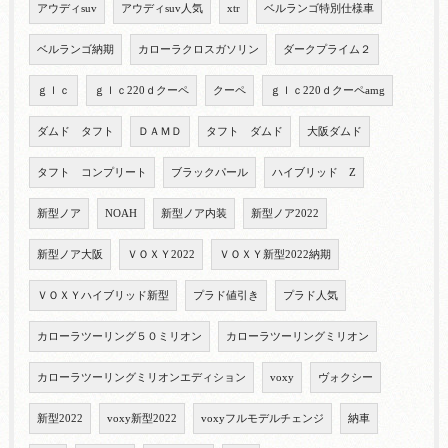
アウディsuv
アウディsuv人気
xtr
ベルランゴ特別仕様車
ベルランゴ納期
カローラクロスガソリン
ダークプライム２
ｇｌｃ
ｇｌｃ220ｄクーペ
クーペ
ｇｌｃ220ｄクーペamg
ダムド タフト
ＤＡＭＤ
タフト ダムド
大阪ダムド
タフト コンプリート
ブラックパール
ハイブリッド Z
新型ノア
NOAH
新型ノア内装
新型ノア2022
新型ノア大阪
ＶＯＸＹ2022
ＶＯＸＹ新型2022納期
ＶＯＸＹハイブリッド新型
プラド値引き
プラド人気
カローラツーリング５０ミリオン
カローラツーリングミリオン
カローラツーリングミリオンエディション
voxy
ヴォクシー
新型2022
voxy新型2022
voxyフルモデルチェンジ
納車