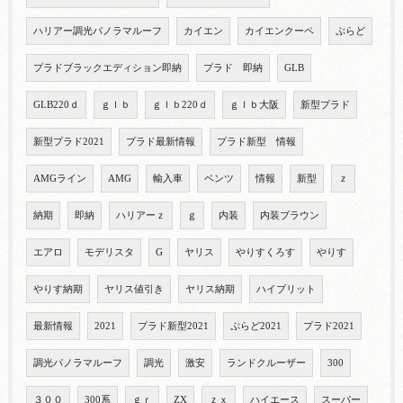
ハリアー調光パノラマルーフ
カイエン
カイエンクーペ
ぷらど
プラドブラックエディション即納
プラド 即納
GLB
GLB220ｄ
ｇｌｂ
ｇｌｂ220ｄ
ｇｌｂ大阪
新型プラド
新型プラド2021
プラド最新情報
プラド新型 情報
AMGライン
AMG
輸入車
ベンツ
情報
新型
ｚ
納期
即納
ハリアーｚ
ｇ
内装
内装ブラウン
エアロ
モデリスタ
G
ヤリス
やりすくろす
やりす
やりす納期
ヤリス値引き
ヤリス納期
ハイブリット
最新情報
2021
プラド新型2021
ぷらど2021
プラド2021
調光パノラマルーフ
調光
激安
ランドクルーザー
300
３００
300系
ｇｒ
ZX
ｚｘ
ハイエース
スーパー