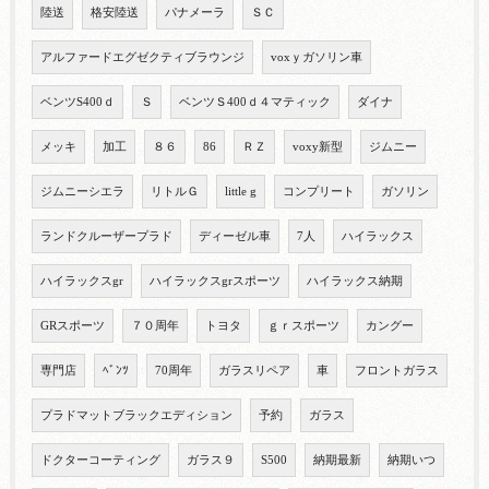
陸送
格安陸送
パナメーラ
ＳＣ
アルファードエグゼクティブラウンジ
voxｙガソリン車
ベンツS400ｄ
Ｓ
ベンツＳ400ｄ４マティック
ダイナ
メッキ
加工
８６
86
ＲＺ
voxy新型
ジムニー
ジムニーシエラ
リトルＧ
little g
コンプリート
ガソリン
ランドクルーザープラド
ディーゼル車
7人
ハイラックス
ハイラックスgr
ハイラックスgrスポーツ
ハイラックス納期
GRスポーツ
７０周年
トヨタ
ｇｒスポーツ
カングー
専門店
ﾍﾞﾝﾂ
70周年
ガラスリペア
車
フロントガラス
プラドマットブラックエディション
予約
ガラス
ドクターコーティング
ガラス９
S500
納期最新
納期いつ