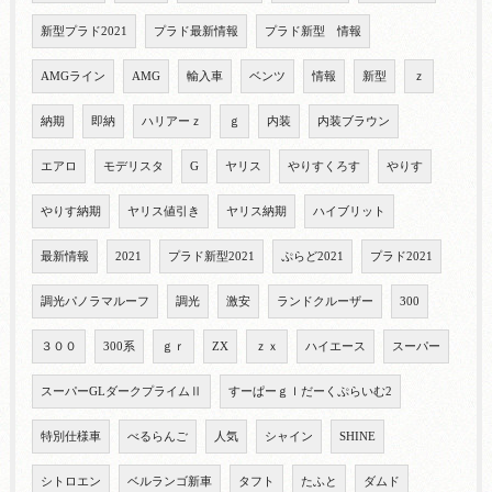
新型プラド2021
プラド最新情報
プラド新型 情報
AMGライン
AMG
輸入車
ベンツ
情報
新型
ｚ
納期
即納
ハリアーｚ
ｇ
内装
内装ブラウン
エアロ
モデリスタ
G
ヤリス
やりすくろす
やりす
やりす納期
ヤリス値引き
ヤリス納期
ハイブリット
最新情報
2021
プラド新型2021
ぷらど2021
プラド2021
調光パノラマルーフ
調光
激安
ランドクルーザー
300
３００
300系
ｇｒ
ZX
ｚｘ
ハイエース
スーパー
スーパーGLダークプライムⅡ
すーぱーｇｌだーくぷらいむ2
特別仕様車
べるらんご
人気
シャイン
SHINE
シトロエン
ベルランゴ新車
タフト
たふと
ダムド