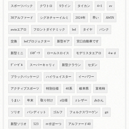
スポーツバック
クワトロ
Sライン
タイカン
4+1
ev
30アルファード
シグネチャーイルミ
2024年
早い
AWIN
awinエアロ
フロントダイナミック
led
タイヤ
パンク
交換
ledプロジェクター
新型ギア
宮口自動車です
新型ミニ
fｽﾎﾟｰﾂ
ロールスロイス
モデリスタエアロ
4ｗｄ
ﾃﾞｨｰｾﾞﾙ
スーパーキャリィ
新型クラウン
セダン
ブラックパッケージ
ハイウェイスター
イーパワー
アクティブスポーツ
特別仕様
40系
岐阜県
富有柿
うまい
年末
取り付け
z仕様
ｚレザー
みかん
ソリオ
バンディット
ゴルフ
フォルクスワーゲン
gti
新型ソリオ
523
ｍすぽーつ
アルファード40