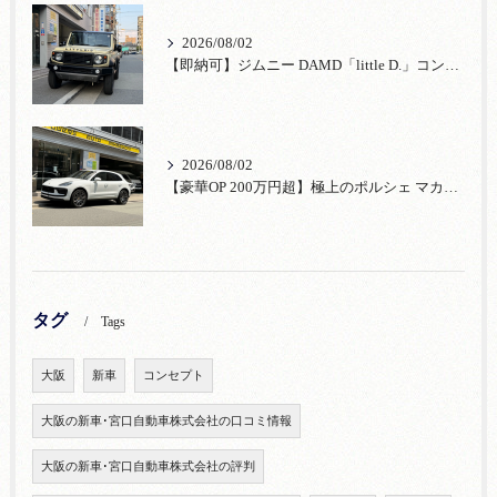
2026/08/02
【即納可】ジムニー DAMD「little D.」コンプリート！登録済未使用車あり
2026/08/02
【豪華OP 200万円超】極上のポルシェ マカンが入荷！注目のオプション装備
タグ
Tags
大阪
新車
コンセプト
大阪の新車･宮口自動車株式会社の口コミ情報
大阪の新車･宮口自動車株式会社の評判