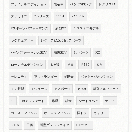
ファイナルエディション
限定車
ベンツSロング
レクサスRX
デリカミニ
7シリーズ
740ｄ
RX500ｈ
Fスポーツパフォーマンス
新型X7
２０２３年モデル
ラグジュアリー
レクサスRX500ｈFスポーツ
ハイパフォーマンスSUV
高級SUV
Fスポーツ
XC
ローンチエディション
ＬＷＢ
Ｖ８
Ｐ530
ＳＶ
セレニティ
アウトランダー
補助金
パッケージオプション
ｘ７新型
７シリーズ
Ｍスポーツ
ｇ400
新型アルファード
40
40アルファード
修理
鈑金
シートリペア
デント
ゴーストフィルム
オーロラフィルム
軽トラ
キャリー
500ｈ
三菱
新型ヴェルファイア
GRエアロ