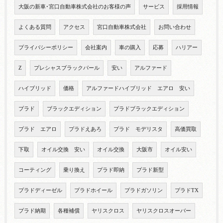
大阪の新車･宮口自動車株式会社のお客様の声
サービス
採用情報
よくある質問
アクセス
宮口自動車株式会社
お問い合わせ
プライバシーポリシー
会社案内
車の購入
応募
ハリアー
Z
プレシャスブラックパール
安い
アルファード
ハイブリッド
価格
アルファードハイブリッド エアロ 安い
プラド
ブラックエディション
プラドブラックエディション
プラド エアロ
プラドえあろ
プラド モデリスタ
高価買取
下取
オイル交換 安い
オイル交換
大阪市
オイル安い
コーティング
乗り換え
プラド即納
プラド新型
プラドディーゼル
プラドホイール
プラドガソリン
プラドTX
プラド納期
各種補償
ヤリスクロス
ヤリスクロスオーバー