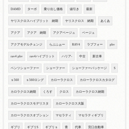
DAMD
ターボ
乗り出し価格
値引き
最新
ヤリスクロスハイブリット 納期
ヤリスクロス 納期
あくあ
アクア
アクア 納期
アクアベージュ
ベージュ
アクアモデルチェンジ
らぶふぉー
RAV4
ラブフォー
phv
rav4 phv
rav4ハイブリット
ハリア-
中古
新古車
ベンツショーファー
ショーファー
ショーファーパッケージ
S
ｓ560
ｓ560ロング
カローラクロス
カローラクロスカタログ
カロラクロス納期
くろす
クロス
カローラクロス納期
カローラクロスモデリスタ
カローラクロス大阪
カローラクロスオプション
マセラティ
マセラティギブリ
ギブリ
ギブリS
ギブリｓ
青
代車
宮口自動車