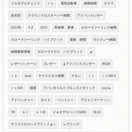
フルモデルチェンジ
ｉｘ
電気自動車
納期情報
テスラ
改良型
クラウンクロスオーバー納期
アドバンスレザー
2023年
S-Z
2023
即納車 新車
カローラツーリング納期
カローラツーリング ハイブリッド
最新 納期
ヴォクシー納期
納期最新情報
カローラクロス ハイブリッド
gr
レザーパッケージ
Zレザー
ｇアドバンスドレザー
RSQ8
ｒｓ
Audi
ヤリスクロス納期
マカン
ｒｘ
ｒｘ500ｈ
ｒｘ500
抽選
アバンギャルドブロンズメタリック
toyota
アドベンチャー
ＳＵＶ
ベントレー
アストンマーティン
V8
ｓｌ
ｓｌ43
メルセデスベンツAMG
SL43
ヤリスクロスハイブリッドｇｒ
レヴァンテ