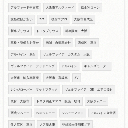
アルファード中古車
大阪市アルファード
低金利ローン
支払総額が安い
ｴｱﾛ
後付エアロ
大阪市西成区
新車プリウス
トヨタプリウス
新車販売 大阪
車検・整備もお任せ
老舗 自動車会社
西成区 車屋
アルパイン 取付
ヴェルファイア カスタム 大阪
ヴェルファイア デッドニング
アルパイン
キャルズモーター
大阪市 輸入車販売
大阪市 高級車
SV
レンジローバー マットブラック
ヴェルファイア GR エアロ後付
取付 大阪市
トヨタ純正エアロ 販売 取付
大阪ジムニー
西成ジムニー
Beasジムニー
ジムニーノマド
アルパイン直営店
住之江区 車屋
ノア新古車
登録済未使用車ノア