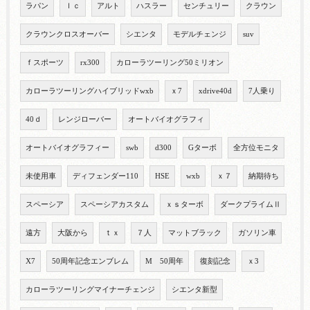
ラパン
ｌｃ
アルト
ハスラー
センチュリー
クラウン
クラウンクロスオーバー
シエンタ
モデルチェンジ
suv
ｆスポーツ
rx300
カローラツーリング50ミリオン
カローラツーリングハイブリッドwxb
ｘ7
xdrive40d
7人乗り
40ｄ
レンジローバー
オートバイオグラフィ
オートバイオグラフィー
swb
d300
Gターボ
全方位モニタ
未使用車
ディフェンダー110
HSE
wxb
ｘ７
納期待ち
スペーシア
スペーシアカスタム
ｘｓターボ
ダークプライムⅡ
遠方
大阪から
ｔｘ
７人
マットブラック
ガソリン車
X7
50周年記念エンブレム
M 50周年
復刻記念
ｘ3
カローラツーリングマイナーチェンジ
シエンタ新型