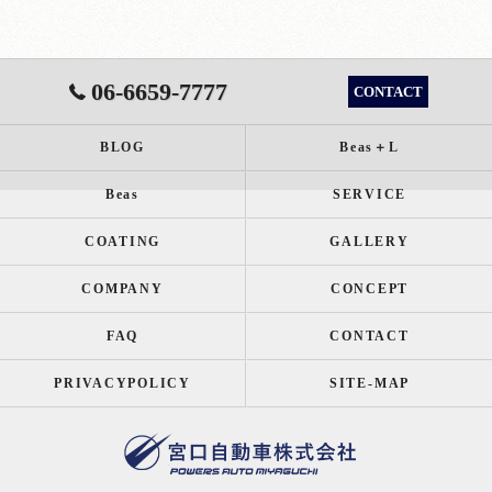
06-6659-7777
CONTACT
BLOG
Beas＋L
Beas
SERVICE
COATING
GALLERY
COMPANY
CONCEPT
FAQ
CONTACT
PRIVACYPOLICY
SITE-MAP