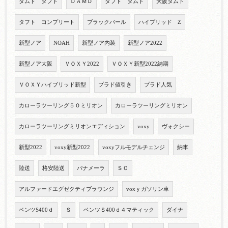
ダムド タフト
ＤＡＭＤ
タフト ダムド
大阪ダムド
タフト コンプリート
ブラックパール
ハイブリッド Z
新型ノア
NOAH
新型ノア内装
新型ノア2022
新型ノア大阪
ＶＯＸＹ2022
ＶＯＸＹ新型2022納期
ＶＯＸＹハイブリッド新型
プラド値引き
プラド人気
カローラツーリング５０ミリオン
カローラツーリングミリオン
カローラツーリングミリオンエディション
voxy
ヴォクシー
新型2022
voxy新型2022
voxyフルモデルチェンジ
納車
陸送
格安陸送
パナメーラ
ＳＣ
アルファードエグゼクティブラウンジ
voxｙガソリン車
ベンツS400ｄ
Ｓ
ベンツＳ400ｄ４マティック
ダイナ