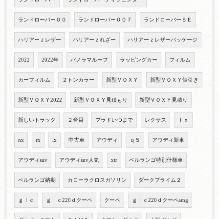
ランドローバー００
ランドローバー００７
ランドローバーＳＥ
ハリアーｚレザー
ハリアーｚれざー
ハリアーｚレザーパッケージ
2022
2022年
パノラマルーフ
ラッピングカー
フィルム
カーフィルム
２トンカラー
新型ＶＯＸＹ
新型ＶＯＸＹ値引き
新型ＶＯＸＹ2022
新型ＶＯＸＹ見積もり
新型ＶＯＸＹ見積り
新しいトラック
２台目
プラドいつまで
レクサス
ｌｘ
nx
rx
lx
中古車
アウディ
ｑ５
アウディ新車
アウディsuv
アウディsuv人気
xtr
ベルランゴ特別仕様車
ベルランゴ納期
カローラクロスガソリン
ダークプライム２
ｇｌｃ
ｇｌｃ220ｄクーペ
クーペ
ｇｌｃ220ｄクーペamg