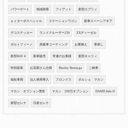
パワーゲート
地域密着
フィアット
新型エブリィ
ｐｚターボスペシャル
ステーションワゴン
新車スペーシアギア
デコステッカー
ランドクルーザー250
ZXディーゼル
ポルトフィーノ
高級車コーティング
お乗換え
車探し
新型RAV４
新車販売
常連のお客様
新型キャリィ
特別架装
お花屋さん仕様
Bentley Bentayga
ご納車
福祉車両
法人車両導入
フロンクス
ポルシェ マカン
マカン オプション豊富
マカン 200万オプション
DAMD little D
新型セレナ
日産セレナ