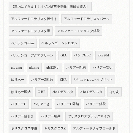
【車内にできます！オゾン除菌脱臭機｜光触媒導入】
アルファードモデリスタ後付け
アルファードモデリスタパール
アルファードモデリスタ黒
アルファードモデリスタ値段
ベルランゴshine
ベルランゴ シトロエン
ベルランゴ アクアグリーン
GLC
ベンツGLC
glc220d
glc amg
glcamg
glc220ｄ
ハリアー即納
ハリアー安い
はりあー
ハリアーZ即納
CHR
ヤリスクロスハイブリット
はりあー即納
C-HR
chrモデリスタ
c-hrモデリスタ
はりあ
ハリアーG
ハリアーｇ
ハリアーG即納
ハリアー値段
ハリアー値引き
ハリアー納期
ヤリスクロスブラックマイカ
ヤリスクロス即納
ヤリスクロスZ
アルファードタイプゴールド