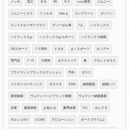
メッキ
加工
８６
86
ＲＺ
voxy新型
ジムニー
ジムニーシエラ
リトルＧ
little g
コンプリート
ガソリン
ランドクルーザープラド
ディーゼル車
7人
ハイラックス
ハイラックスgr
ハイラックスgrスポーツ
ハイラックス納期
GRスポーツ
７０周年
トヨタ
ｇｒスポーツ
カングー
専門店
ﾍﾞﾝﾂ
70周年
ガラスリペア
車
フロントガラス
プラドマットブラックエディション
予約
ガラス
ドクターコーティング
ガラス９
S500
納期最新
納期いつ
新型納期
ヴォクシーハイブリッド納期
ヴォクシー納期最新
在庫
最新納期
お知らせ
夏季休業
911
カレラＳ
ポルシェ911
LC500
アビエーション
ダークプライム2