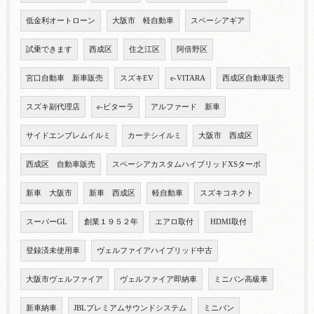
低金利オートローン
大阪市 軽自動車
スペーシアギア
試乗できます
西成区
住之江区
阿倍野区
宮口自動車 新車販売
スズキEV
e-VITARA
西成区自動車販売
スズキ副代理店
e-ビターラ
アルファード 新車
サイドエンブレムイルミ
カーテシイルミ
大阪市 西成区
西成区 自動車販売
スペーシアカスタムハイブリッドXSターボ
新車 大阪市
新車 西成区
軽自動車
スズキコネクト
スーパーGL
創業１９５２年
エアロ取付
HDMI取付
登録済未使用車
ヴェルファイアハイブリッド中古
大阪市ヴェルファイア
ヴェルファイア即納車
ミニバン高級車
新車納車
JBLプレミアムサウンドシステム
ミニバン