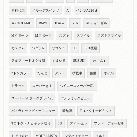
無料代車
メルセデスベンツ
A
ベンツA220ｄ
Ａ220ｄAMG
BMW
ｂｍｗ
ｘ６
X6ディーゼル
Mすぽーつ
Mスポーツ
スズキ
スマイル
スズキスマイル
カスタム
ワゴンR
ワゴンｒ
SC
３０後期
アルファード３０後期
すまいる
SUZUKI
わごんｒ
2トンカラー
たんと
タント
積載車
整備
オイル
トラック
スーパーｇｌ
ハイエーススーパーGL
スーパーGLダークプライム
パノラミックビュー
パノラミックビューモニター
即納車
Tコネクトナビキット
Tコネクトナビキット取付
TX
ディーゼル
プラド ディーゼル
もでりすた
MODELLISTA
シグネイチャー
イルミ