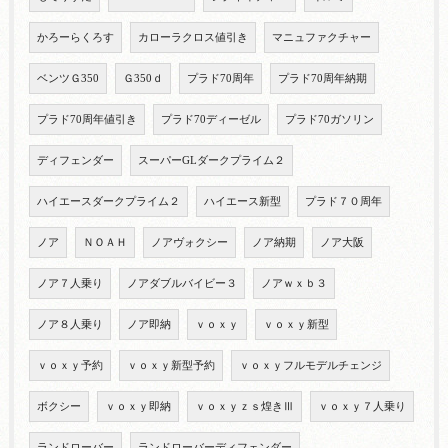
かろーらくろす
カローラクロス値引き
マニュファクチャー
ベンツＧ350
Ｇ350ｄ
プラド70周年
プラド70周年納期
プラド70周年値引き
プラド70ディーゼル
プラド70ガソリン
ディフェンダー
スーパーGLダークプライム２
ハイエースダークプライム２
ハイエース新型
プラド７０周年
ノア
ＮＯＡＨ
ノアヴォクシー
ノア納期
ノア大阪
ノア７人乗り
ノアダブルバイビー３
ノアｗｘｂ３
ノア８人乗り
ノア即納
ｖｏｘｙ
ｖｏｘｙ新型
ｖｏｘｙ予約
ｖｏｘｙ新型予約
ｖｏｘｙフルモデルチェンジ
ボクシー
ｖｏｘｙ即納
ｖｏｘｙｚｓ煌きⅢ
ｖｏｘｙ７人乗り
ランドローバー
ランドローバーディフェンダー