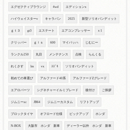
エグゼクティブラウンジ
4wd
エディションx
ハイウェイスターv
キャラバン
2025
新型ソリオバンディット
ｇｔ３
gt3
エステート
エアコンプレッサー
ｘ1
クリッパー
ｇｌｓ
600
マイバッハ
じむにー
ランクル250
丸目
メンテナンス
点検
らんくる
れくさす
lm
vx
ｽｽﾞｷ
ソリオバンディット
初めての車選び
アルファード40系
アルファードZグレード
エアロパーツ
シグネチャーイルミブレード
後付け
ご挨拶
ジムニーxc
JB64
ジムニーカスタム
リフトアップ
ブロックタイヤ
オフロード仕様
ピックアップ
ホンダ
N-BOX
大阪市 ホンダ 新車
ディーラー以外 ホンダ 新車