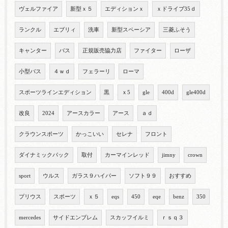
ヴェルファイア
新型ｘ５
エディションｘ
ｘドライブ35ｄ
ランクル
エブリィ
洗車
新型スペーシア
三菱ふそう
キャンター
バス
正規販売協力店
ファイター
ローザ
小型バス
４ｗｄ
フェラーリ
ローマ
スポーツラインエディション
黒
ｘ5
gle
400d
gle400d
改良
2024
アースカラー
アース
ａｄ
クラウンスポーツ
かっこいい
セレナ
フロント
ダイナミックパック
取付
カーマインレッド
jimny
crown
sport
ウルス
ガラス９ハイパー
ソフト９９
おすすめ
プリウス
スポーツ
ｘ５
eqs
450
eqe
benz
350
mercedes
サイドエンブレム
スカッフイルミ
ｒｓｑ３