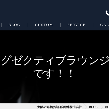
BLOG
CUSTOM
SERVICE
GAL
Beas＋L
COATING
Beas
エグゼクティブラウン
です！！
大阪の新車は宮口自動車株式会社
BLOG
4