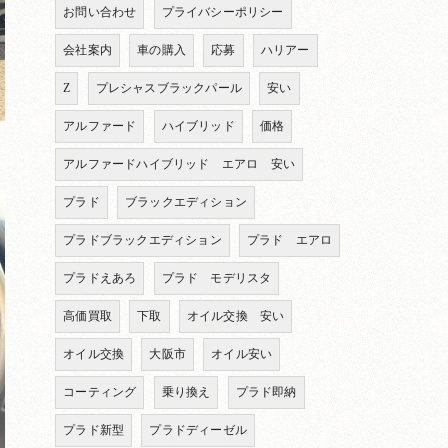
お問い合わせ
プライバシーポリシー
会社案内
車の購入
応募
ハリアー
Z
プレシャスブラックパール
安い
アルファード
ハイブリッド
価格
アルファードハイブリッド エアロ 安い
プラド
ブラックエディション
プラドブラックエディション
プラド エアロ
プラドえあろ
プラド モデリスタ
高価買取
下取
オイル交換 安い
オイル交換
大阪市
オイル安い
コーティング
乗り換え
プラド即納
プラド新型
プラドディーゼル