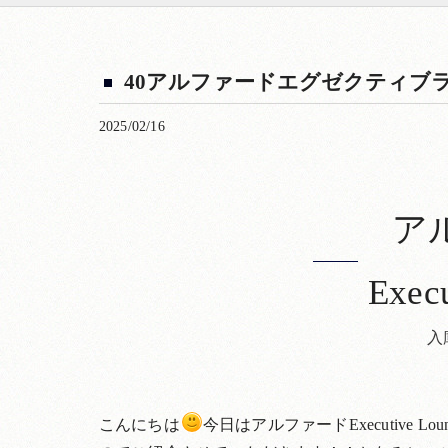
40アルファードエグゼクティブ
2025/02/16
ア
Exec
入
こんにちは
今日はアルファードExecutive