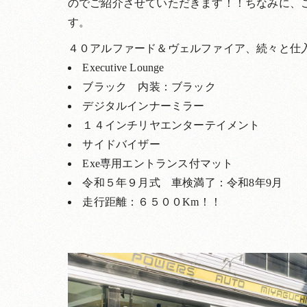
のでご紹介させていただきます！！ちなみに、
す。
４０アルファード＆ヴェルファイア、続々と仕
Executive Lounge
ブラック 内装：ブラック
デジタルインナーミラー
１４インチリヤエンターテイメント
サイドバイザー
Exe専用エントランス付マット
令和５年９月式 車検満了：令和8年9月
走行距離：６５００Km！！