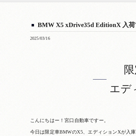
BMW X5 xDrive35d Editio
2025/03/16
限
エデ
こんにちはー！宮口自動車ですー。
今日は限定車BMWのX5、エディションXが入