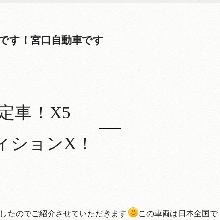
nX 入荷です！宮口自動車です
定車！X5
ィションX！
庫したのでご紹介させていただきます
この車両は日本全国で