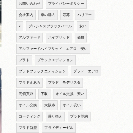
お問い合わせ
プライバシーポリシー
会社案内
車の購入
応募
ハリアー
Z
プレシャスブラックパール
安い
アルファード
ハイブリッド
価格
アルファードハイブリッド エアロ 安い
プラド
ブラックエディション
プラドブラックエディション
プラド エアロ
プラドえあろ
プラド モデリスタ
高価買取
下取
オイル交換 安い
オイル交換
大阪市
オイル安い
コーティング
乗り換え
プラド即納
プラド新型
プラドディーゼル