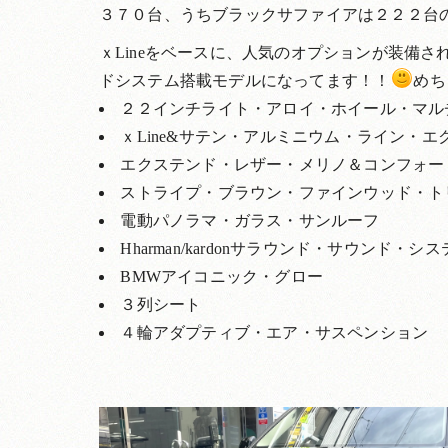
３７０台、うちブラックサファイアは２２２台
ｘLineをベースに、人気のオプションが装備
ドシステム搭載モデルになってます！！
めち
２２インチライト・アロイ・ホイール・マルチ
ｘLine&サテン・アルミニウム・ライン・エ
エクステンド・レザー・メリノ＆コンフォー
ストライプ・ブラウン・ファインウッド・ト
電動パノラマ・ガラス・サンルーフ
Hharman/kardonサラウンド・サウンド・シ
BMWアイコニック・グロー
３列シート
４輪アダプティブ・エア・サスペンション