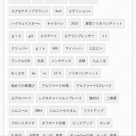
エグゼクティブラウンジ
4wd
エディションx
ハイウェイスターv
キャラバン
2025
新型ソリオバンディット
ｇｔ３
gt3
エステート
エアコンプレッサー
ｘ1
クリッパー
ｇｌｓ
600
マイバッハ
じむにー
ランクル250
丸目
メンテナンス
点検
らんくる
れくさす
lm
vx
ｽｽﾞｷ
ソリオバンディット
初めての車選び
アルファード40系
アルファードZグレード
エアロパーツ
シグネチャーイルミブレード
後付け
ご挨拶
ジムニーxc
JB64
ジムニーカスタム
リフトアップ
ブロックタイヤ
オフロード仕様
ピックアップ
ホンダ
N-BOX
大阪市 ホンダ 新車
ディーラー以外 ホンダ 新車