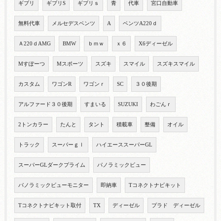
ギブリ
ギブリS
ギブリｓ
青
代車
宮口自動車
無料代車
メルセデスベンツ
A
ベンツA220ｄ
Ａ220ｄAMG
BMW
ｂｍｗ
ｘ６
X6ディーゼル
Mすぽーつ
Mスポーツ
スズキ
スマイル
スズキスマイル
カスタム
ワゴンR
ワゴンｒ
SC
３０後期
アルファード３０後期
すまいる
SUZUKI
わごんｒ
2トンカラー
たんと
タント
積載車
整備
オイル
トラック
スーパーｇｌ
ハイエーススーパーGL
スーパーGLダークプライム
パノラミックビュー
パノラミックビューモニター
即納車
Tコネクトナビキット
Tコネクトナビキット取付
TX
ディーゼル
プラド ディーゼル