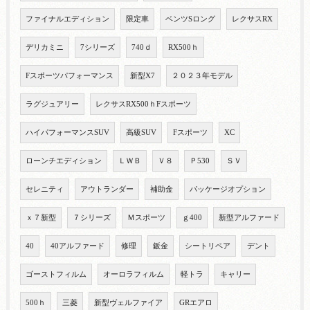
ファイナルエディション
限定車
ベンツSロング
レクサスRX
デリカミニ
7シリーズ
740ｄ
RX500ｈ
Fスポーツパフォーマンス
新型X7
２０２３年モデル
ラグジュアリー
レクサスRX500ｈFスポーツ
ハイパフォーマンスSUV
高級SUV
Fスポーツ
XC
ローンチエディション
ＬＷＢ
Ｖ８
Ｐ530
ＳＶ
セレニティ
アウトランダー
補助金
パッケージオプション
ｘ７新型
７シリーズ
Ｍスポーツ
ｇ400
新型アルファード
40
40アルファード
修理
鈑金
シートリペア
デント
ゴーストフィルム
オーロラフィルム
軽トラ
キャリー
500ｈ
三菱
新型ヴェルファイア
GRエアロ