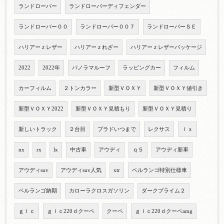
ランドローバー
ランドローバーディフェンダー
ランドローバー００
ランドローバー００７
ランドローバーＳＥ
ハリアーｚレザー
ハリアーｚれざー
ハリアーｚレザーパッケージ
2022
2022年
パノラマルーフ
ラッピングカー
フィルム
カーフィルム
２トンカラー
新型ＶＯＸＹ
新型ＶＯＸＹ値引き
新型ＶＯＸＹ2022
新型ＶＯＸＹ見積もり
新型ＶＯＸＹ見積り
新しいトラック
２台目
プラドいつまで
レクサス
ｌｘ
nx
rx
lx
中古車
アウディ
ｑ５
アウディ新車
アウディsuv
アウディsuv人気
xtr
ベルランゴ特別仕様車
ベルランゴ納期
カローラクロスガソリン
ダークプライム２
ｇｌｃ
ｇｌｃ220ｄクーペ
クーペ
ｇｌｃ220ｄクーペamg