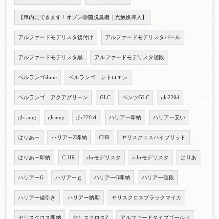
【車内にできます！オゾン除菌脱臭機｜光触媒導入】
アルファードモデリスタ後付け
アルファードモデリスタパール
アルファードモデリスタ黒
アルファードモデリスタ値段
ベルランゴshine
ベルランゴ シトロエン
ベルランゴ アクアグリーン
GLC
ベンツGLC
glc220d
glc amg
glcamg
glc220ｄ
ハリアー即納
ハリアー安い
はりあー
ハリアーZ即納
CHR
ヤリスクロスハイブリット
はりあー即納
C-HR
chrモデリスタ
c-hrモデリスタ
はりあ
ハリアーG
ハリアーｇ
ハリアーG即納
ハリアー値段
ハリアー値引き
ハリアー納期
ヤリスクロスブラックマイカ
ヤリスクロス即納
ヤリスクロスZ
アルファードタイプゴールド