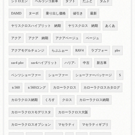
シトロエン
ベルランゴ新車
タフト
たふと
ダムド
DAMD
ターボ
乗り出し価格
値引き
最新
ヤリスクロスハイブリット 納期
ヤリスクロス 納期
あくあ
アクア
アクア 納期
アクアベージュ
ベージュ
アクアモデルチェンジ
らぶふぉー
RAV4
ラブフォー
phv
rav4 phv
rav4ハイブリット
ハリア-
中古
新古車
ベンツショーファー
ショーファー
ショーファーパッケージ
S
ｓ560
ｓ560ロング
カローラクロス
カローラクロスカタログ
カロラクロス納期
くろす
クロス
カローラクロス納期
カローラクロスモデリスタ
カローラクロス大阪
カローラクロスオプション
マセラティ
マセラティギブリ