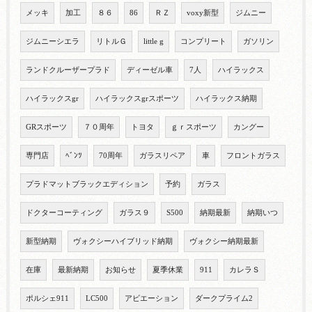
メッキ
加工
８６
86
ＲＺ
voxy新型
ジムニー
ジムニーシエラ
リトルＧ
little g
コンプリート
ガソリン
ランドクルーザープラド
ディーゼル車
7人
ハイラックス
ハイラックスgr
ハイラックスgrスポーツ
ハイラックス納期
GRスポーツ
７０周年
トヨタ
ｇｒスポーツ
カングー
専門店
ﾍﾞﾝﾂ
70周年
ガラスリペア
車
フロントガラス
プラドマットブラックエディション
予約
ガラス
ドクターコーティング
ガラス９
S500
納期最新
納期いつ
新型納期
ヴォクシーハイブリッド納期
ヴォクシー納期最新
在庫
最新納期
お知らせ
夏季休業
911
カレラＳ
ポルシェ911
LC500
アビエーション
ダークプライム2