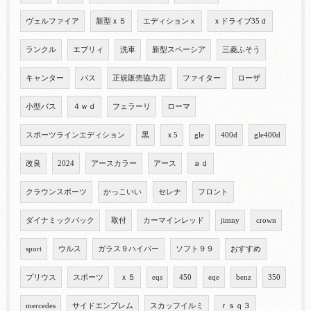
ヴェルファイア
新型ｘ５
エディションｘ
ｘドライブ35ｄ
ランクル
エブリィ
洗車
新型スペーシア
三菱ふそう
キャンター
バス
正規販売協力店
ファイター
ローザ
小型バス
４ｗｄ
フェラーリ
ローマ
スポーツラインエディション
黒
ｘ5
gle
400d
gle400d
改良
2024
アースカラー
アース
ａｄ
クラウンスポーツ
かっこいい
セレナ
フロント
ダイナミックパック
取付
カーマインレッド
jimny
crown
sport
ウルス
ガラス９ハイパー
ソフト９９
おすすめ
プリウス
スポーツ
ｘ５
eqs
450
eqe
benz
350
mercedes
サイドエンブレム
スカッフイルミ
ｒｓｑ３