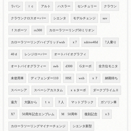
ラパン
ｌｃ
アルト
ハスラー
センチュリー
クラウン
クラウンクロスオーバー
シエンタ
モデルチェンジ
suv
ｆスポーツ
rx300
カローラツーリング50ミリオン
カローラツーリングハイブリッドwxb
ｘ7
xdrive40d
7人乗り
40ｄ
レンジローバー
オートバイオグラフィ
オートバイオグラフィー
swb
d300
Gターボ
全方位モニタ
未使用車
ディフェンダー110
HSE
wxb
ｘ７
納期待ち
スペーシア
スペーシアカスタム
ｘｓターボ
ダークプライムⅡ
遠方
大阪から
ｔｘ
７人
マットブラック
ガソリン車
X7
50周年記念エンブレム
M 50周年
復刻記念
ｘ3
カローラツーリングマイナーチェンジ
シエンタ新型