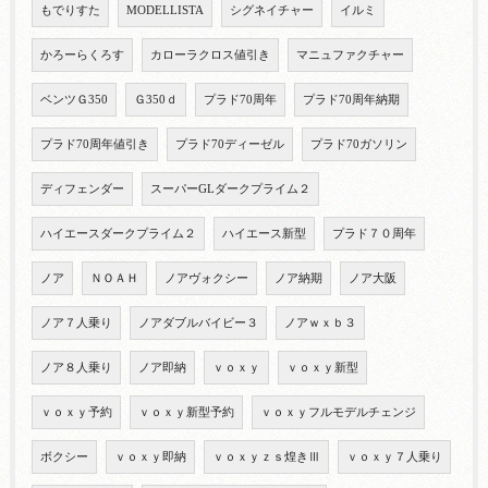
もでりすた
MODELLISTA
シグネイチャー
イルミ
かろーらくろす
カローラクロス値引き
マニュファクチャー
ベンツＧ350
Ｇ350ｄ
プラド70周年
プラド70周年納期
プラド70周年値引き
プラド70ディーゼル
プラド70ガソリン
ディフェンダー
スーパーGLダークプライム２
ハイエースダークプライム２
ハイエース新型
プラド７０周年
ノア
ＮＯＡＨ
ノアヴォクシー
ノア納期
ノア大阪
ノア７人乗り
ノアダブルバイビー３
ノアｗｘｂ３
ノア８人乗り
ノア即納
ｖｏｘｙ
ｖｏｘｙ新型
ｖｏｘｙ予約
ｖｏｘｙ新型予約
ｖｏｘｙフルモデルチェンジ
ボクシー
ｖｏｘｙ即納
ｖｏｘｙｚｓ煌きⅢ
ｖｏｘｙ７人乗り