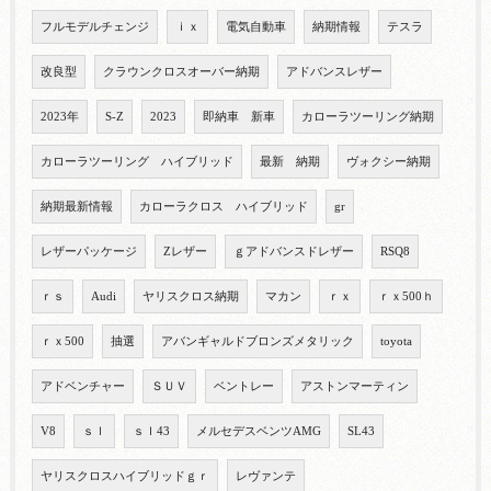
フルモデルチェンジ
ｉｘ
電気自動車
納期情報
テスラ
改良型
クラウンクロスオーバー納期
アドバンスレザー
2023年
S-Z
2023
即納車 新車
カローラツーリング納期
カローラツーリング ハイブリッド
最新 納期
ヴォクシー納期
納期最新情報
カローラクロス ハイブリッド
gr
レザーパッケージ
Zレザー
ｇアドバンスドレザー
RSQ8
ｒｓ
Audi
ヤリスクロス納期
マカン
ｒｘ
ｒｘ500ｈ
ｒｘ500
抽選
アバンギャルドブロンズメタリック
toyota
アドベンチャー
ＳＵＶ
ベントレー
アストンマーティン
V8
ｓｌ
ｓｌ43
メルセデスベンツAMG
SL43
ヤリスクロスハイブリッドｇｒ
レヴァンテ