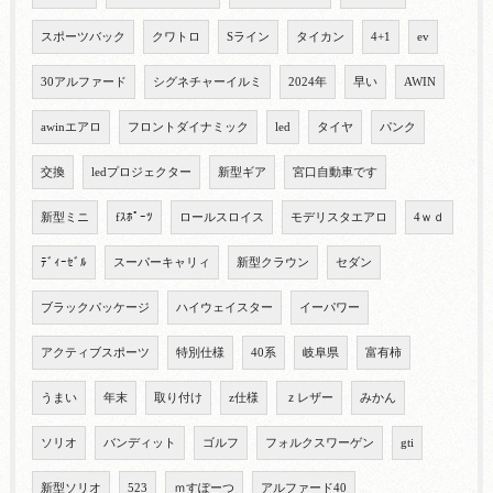
スポーツバック
クワトロ
Sライン
タイカン
4+1
ev
30アルファード
シグネチャーイルミ
2024年
早い
AWIN
awinエアロ
フロントダイナミック
led
タイヤ
パンク
交換
ledプロジェクター
新型ギア
宮口自動車です
新型ミニ
fｽﾎﾟｰﾂ
ロールスロイス
モデリスタエアロ
4ｗｄ
ﾃﾞｨｰｾﾞﾙ
スーパーキャリィ
新型クラウン
セダン
ブラックパッケージ
ハイウェイスター
イーパワー
アクティブスポーツ
特別仕様
40系
岐阜県
富有柿
うまい
年末
取り付け
z仕様
ｚレザー
みかん
ソリオ
バンディット
ゴルフ
フォルクスワーゲン
gti
新型ソリオ
523
ｍすぽーつ
アルファード40