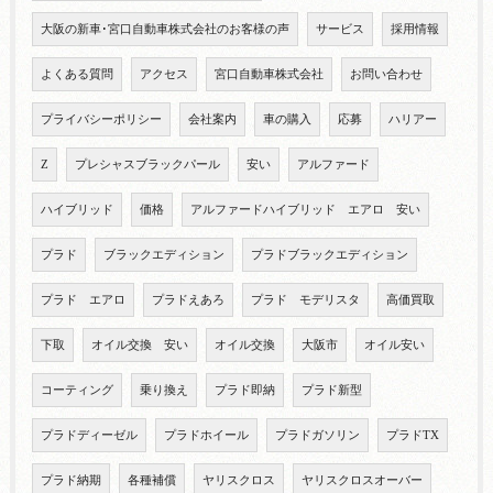
大阪の新車･宮口自動車株式会社のお客様の声
サービス
採用情報
よくある質問
アクセス
宮口自動車株式会社
お問い合わせ
プライバシーポリシー
会社案内
車の購入
応募
ハリアー
Z
プレシャスブラックパール
安い
アルファード
ハイブリッド
価格
アルファードハイブリッド エアロ 安い
プラド
ブラックエディション
プラドブラックエディション
プラド エアロ
プラドえあろ
プラド モデリスタ
高価買取
下取
オイル交換 安い
オイル交換
大阪市
オイル安い
コーティング
乗り換え
プラド即納
プラド新型
プラドディーゼル
プラドホイール
プラドガソリン
プラドTX
プラド納期
各種補償
ヤリスクロス
ヤリスクロスオーバー