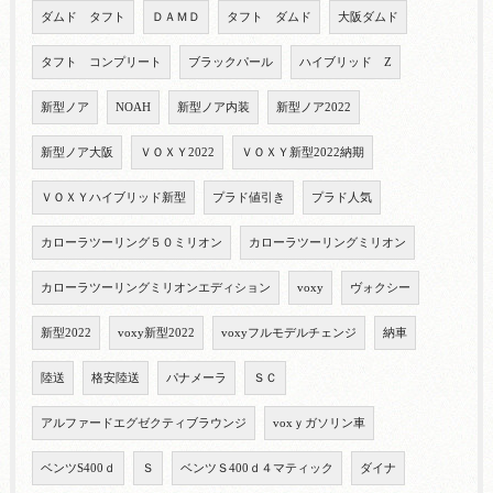
ダムド タフト
ＤＡＭＤ
タフト ダムド
大阪ダムド
タフト コンプリート
ブラックパール
ハイブリッド Z
新型ノア
NOAH
新型ノア内装
新型ノア2022
新型ノア大阪
ＶＯＸＹ2022
ＶＯＸＹ新型2022納期
ＶＯＸＹハイブリッド新型
プラド値引き
プラド人気
カローラツーリング５０ミリオン
カローラツーリングミリオン
カローラツーリングミリオンエディション
voxy
ヴォクシー
新型2022
voxy新型2022
voxyフルモデルチェンジ
納車
陸送
格安陸送
パナメーラ
ＳＣ
アルファードエグゼクティブラウンジ
voxｙガソリン車
ベンツS400ｄ
Ｓ
ベンツＳ400ｄ４マティック
ダイナ