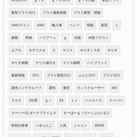
GLB220ｄ
ｇｌｂ
ｇｌｂ220ｄ
ｇｌｂ大阪
新型プラド
新型プラド2021
プラド最新情報
プラド新型 情報
AMGライン
AMG
輸入車
ベンツ
情報
新型
ｚ
納期
即納
ハリアーｚ
ｇ
内装
内装ブラウン
エアロ
モデリスタ
G
ヤリス
やりすくろす
やりす
やりす納期
ヤリス値引き
ヤリス納期
ハイブリット
最新情報
2021
プラド新型2021
ぷらど2021
プラド2021
調光パノラマルーフ
調光
激安
ランドクルーザー
300
３００
300系
ｇｒ
ZX
ｚｘ
ハイエース
スーパー
スーパーGLダークプライムⅡ
すーぱーｇｌだーくぷらいむ2
特別仕様車
べるらんご
人気
シャイン
SHINE