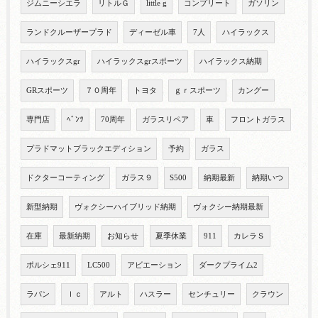
ジムニーシエラ
リトルＧ
little g
コンプリート
ガソリン
ランドクルーザープラド
ディーゼル車
7人
ハイラックス
ハイラックスgr
ハイラックスgrスポーツ
ハイラックス納期
GRスポーツ
７０周年
トヨタ
ｇｒスポーツ
カングー
専門店
ﾍﾞﾝﾂ
70周年
ガラスリペア
車
フロントガラス
プラドマットブラックエディション
予約
ガラス
ドクターコーティング
ガラス９
S500
納期最新
納期いつ
新型納期
ヴォクシーハイブリッド納期
ヴォクシー納期最新
在庫
最新納期
お知らせ
夏季休業
911
カレラＳ
ポルシェ911
LC500
アビエーション
ダークプライム2
ラパン
ｌｃ
アルト
ハスラー
センチュリー
クラウン