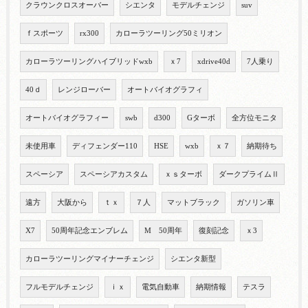
クラウンクロスオーバー
シエンタ
モデルチェンジ
suv
ｆスポーツ
rx300
カローラツーリング50ミリオン
カローラツーリングハイブリッドwxb
ｘ7
xdrive40d
7人乗り
40ｄ
レンジローバー
オートバイオグラフィ
オートバイオグラフィー
swb
d300
Gターボ
全方位モニタ
未使用車
ディフェンダー110
HSE
wxb
ｘ７
納期待ち
スペーシア
スペーシアカスタム
ｘｓターボ
ダークプライムⅡ
遠方
大阪から
ｔｘ
７人
マットブラック
ガソリン車
X7
50周年記念エンブレム
M 50周年
復刻記念
ｘ3
カローラツーリングマイナーチェンジ
シエンタ新型
フルモデルチェンジ
ｉｘ
電気自動車
納期情報
テスラ