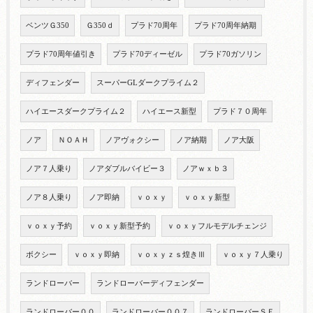
ベンツＧ350
Ｇ350ｄ
プラド70周年
プラド70周年納期
プラド70周年値引き
プラド70ディーゼル
プラド70ガソリン
ディフェンダー
スーパーGLダークプライム２
ハイエースダークプライム２
ハイエース新型
プラド７０周年
ノア
ＮＯＡＨ
ノアヴォクシー
ノア納期
ノア大阪
ノア７人乗り
ノアダブルバイビー３
ノアｗｘｂ３
ノア８人乗り
ノア即納
ｖｏｘｙ
ｖｏｘｙ新型
ｖｏｘｙ予約
ｖｏｘｙ新型予約
ｖｏｘｙフルモデルチェンジ
ボクシー
ｖｏｘｙ即納
ｖｏｘｙｚｓ煌きⅢ
ｖｏｘｙ７人乗り
ランドローバー
ランドローバーディフェンダー
ランドローバー００
ランドローバー００７
ランドローバーＳＥ