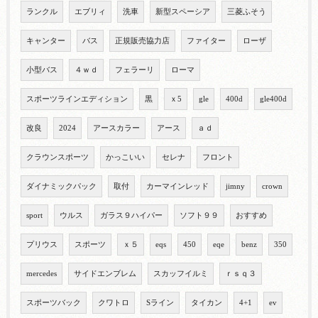
ランクル
エブリィ
洗車
新型スペーシア
三菱ふそう
キャンター
バス
正規販売協力店
ファイター
ローザ
小型バス
４ｗｄ
フェラーリ
ローマ
スポーツラインエディション
黒
ｘ5
gle
400d
gle400d
改良
2024
アースカラー
アース
ａｄ
クラウンスポーツ
かっこいい
セレナ
フロント
ダイナミックパック
取付
カーマインレッド
jimny
crown
sport
ウルス
ガラス９ハイパー
ソフト９９
おすすめ
プリウス
スポーツ
ｘ５
eqs
450
eqe
benz
350
mercedes
サイドエンブレム
スカッフイルミ
ｒｓｑ３
スポーツバック
クワトロ
Sライン
タイカン
4+1
ev