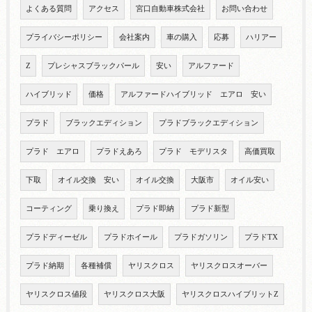
よくある質問
アクセス
宮口自動車株式会社
お問い合わせ
プライバシーポリシー
会社案内
車の購入
応募
ハリアー
Z
プレシャスブラックパール
安い
アルファード
ハイブリッド
価格
アルファードハイブリッド エアロ 安い
プラド
ブラックエディション
プラドブラックエディション
プラド エアロ
プラドえあろ
プラド モデリスタ
高価買取
下取
オイル交換 安い
オイル交換
大阪市
オイル安い
コーティング
乗り換え
プラド即納
プラド新型
プラドディーゼル
プラドホイール
プラドガソリン
プラドTX
プラド納期
各種補償
ヤリスクロス
ヤリスクロスオーバー
ヤリスクロス値段
ヤリスクロス大阪
ヤリスクロスハイブリットZ