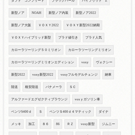
タフト コンプリート
ブラックパール
ハイブリッド Z
新型ノア
NOAH
新型ノア内装
新型ノア2022
新型ノア大阪
ＶＯＸＹ2022
ＶＯＸＹ新型2022納期
ＶＯＸＹハイブリッド新型
プラド値引き
プラド人気
カローラツーリング５０ミリオン
カローラツーリングミリオン
カローラツーリングミリオンエディション
voxy
ヴォクシー
新型2022
voxy新型2022
voxyフルモデルチェンジ
納車
陸送
格安陸送
パナメーラ
ＳＣ
アルファードエグゼクティブラウンジ
voxｙガソリン車
ベンツS400ｄ
Ｓ
ベンツＳ400ｄ４マティック
ダイナ
メッキ
加工
８６
86
ＲＺ
voxy新型
ジムニー