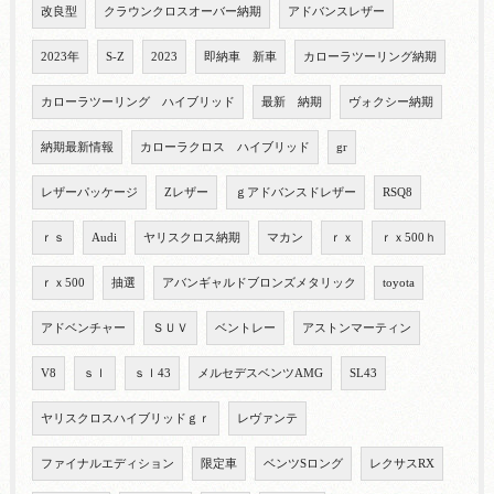
改良型
クラウンクロスオーバー納期
アドバンスレザー
2023年
S-Z
2023
即納車 新車
カローラツーリング納期
カローラツーリング ハイブリッド
最新 納期
ヴォクシー納期
納期最新情報
カローラクロス ハイブリッド
gr
レザーパッケージ
Zレザー
ｇアドバンスドレザー
RSQ8
ｒｓ
Audi
ヤリスクロス納期
マカン
ｒｘ
ｒｘ500ｈ
ｒｘ500
抽選
アバンギャルドブロンズメタリック
toyota
アドベンチャー
ＳＵＶ
ベントレー
アストンマーティン
V8
ｓｌ
ｓｌ43
メルセデスベンツAMG
SL43
ヤリスクロスハイブリッドｇｒ
レヴァンテ
ファイナルエディション
限定車
ベンツSロング
レクサスRX