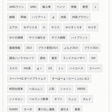
AMGライン
AMG
輸入車
ベンツ
情報
新型
ｚ
納期
即納
ハリアーｚ
ｇ
内装
内装ブラウン
エアロ
モデリスタ
G
ヤリス
やりすくろす
やりす
やりす納期
ヤリス値引き
ヤリス納期
ハイブリット
最新情報
2021
プラド新型2021
ぷらど2021
プラド2021
調光パノラマルーフ
調光
激安
ランドクルーザー
300
３００
300系
ｇｒ
ZX
ｚｘ
ハイエース
スーパー
スーパーGLダークプライムⅡ
すーぱーｇｌだーくぷらいむ2
特別仕様車
べるらんご
人気
シャイン
SHINE
シトロエン
ベルランゴ新車
タフト
たふと
ダムド
DAMD
ターボ
乗り出し価格
値引き
最新