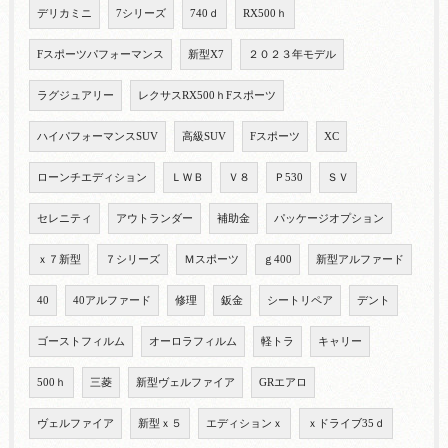
デリカミニ
7シリーズ
740ｄ
RX500ｈ
Fスポーツパフォーマンス
新型X7
２０２３年モデル
ラグジュアリー
レクサスRX500ｈFスポーツ
ハイパフォーマンスSUV
高級SUV
Fスポーツ
XC
ローンチエディション
ＬＷＢ
Ｖ８
Ｐ530
ＳＶ
セレニティ
アウトランダー
補助金
パッケージオプション
ｘ７新型
７シリーズ
Ｍスポーツ
ｇ400
新型アルファード
40
40アルファード
修理
鈑金
シートリペア
デント
ゴーストフィルム
オーロラフィルム
軽トラ
キャリー
500ｈ
三菱
新型ヴェルファイア
GRエアロ
ヴェルファイア
新型ｘ５
エディションｘ
ｘドライブ35ｄ