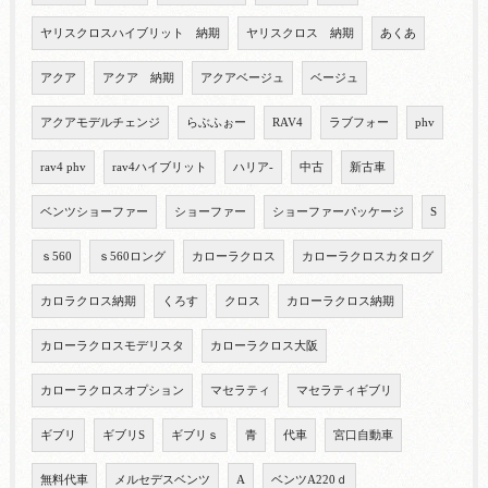
ヤリスクロスハイブリット 納期
ヤリスクロス 納期
あくあ
アクア
アクア 納期
アクアベージュ
ベージュ
アクアモデルチェンジ
らぶふぉー
RAV4
ラブフォー
phv
rav4 phv
rav4ハイブリット
ハリア-
中古
新古車
ベンツショーファー
ショーファー
ショーファーパッケージ
S
ｓ560
ｓ560ロング
カローラクロス
カローラクロスカタログ
カロラクロス納期
くろす
クロス
カローラクロス納期
カローラクロスモデリスタ
カローラクロス大阪
カローラクロスオプション
マセラティ
マセラティギブリ
ギブリ
ギブリS
ギブリｓ
青
代車
宮口自動車
無料代車
メルセデスベンツ
A
ベンツA220ｄ