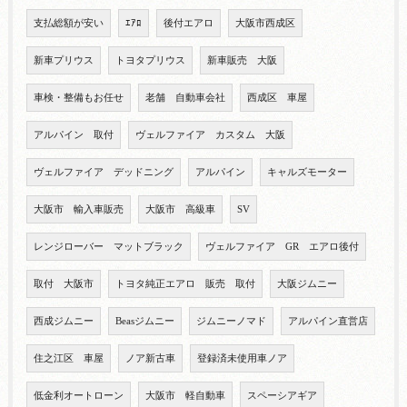
支払総額が安い
ｴｱﾛ
後付エアロ
大阪市西成区
新車プリウス
トヨタプリウス
新車販売 大阪
車検・整備もお任せ
老舗 自動車会社
西成区 車屋
アルパイン 取付
ヴェルファイア カスタム 大阪
ヴェルファイア デッドニング
アルパイン
キャルズモーター
大阪市 輸入車販売
大阪市 高級車
SV
レンジローバー マットブラック
ヴェルファイア GR エアロ後付
取付 大阪市
トヨタ純正エアロ 販売 取付
大阪ジムニー
西成ジムニー
Beasジムニー
ジムニーノマド
アルパイン直営店
住之江区 車屋
ノア新古車
登録済未使用車ノア
低金利オートローン
大阪市 軽自動車
スペーシアギア