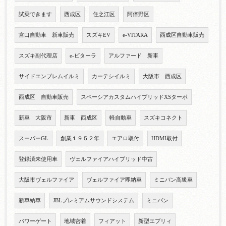
試乗できます
西成区
住之江区
阿倍野区
宮口自動車 新車販売
スズキEV
e-VITARA
西成区自動車販売
スズキ副代理店
e-ビターラ
アルファード 新車
サイドエンブレムイルミ
カーテシイルミ
大阪市 西成区
西成区 自動車販売
スペーシアカスタムハイブリッドXSターボ
新車 大阪市
新車 西成区
軽自動車
スズキコネクト
スーパーGL
創業１９５２年
エアロ取付
HDMI取付
登録済未使用車
ヴェルファイアハイブリッド中古
大阪市ヴェルファイア
ヴェルファイア即納車
ミニバン高級車
新車納車
JBLプレミアムサウンドシステム
ミニバン
パワーゲート
地域密着
フィアット
新型エブリィ