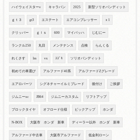
ハイウェイスターv
キャラバン
2025
新型ソリオバンディット
ｇｔ３
gt3
エステート
エアコンプレッサー
ｘ1
クリッパー
ｇｌｓ
600
マイバッハ
じむにー
ランクル250
丸目
メンテナンス
点検
らんくる
れくさす
lm
vx
ｽｽﾞｷ
ソリオバンディット
初めての車選び
アルファード40系
アルファードZグレード
エアロパーツ
シグネチャーイルミブレード
後付け
ご挨拶
ジムニーxc
JB64
ジムニーカスタム
リフトアップ
ブロックタイヤ
オフロード仕様
ピックアップ
ホンダ
N-BOX
大阪市 ホンダ 新車
ディーラー以外 ホンダ 新車
アルファード中古車
大阪市アルファード
低金利ローン