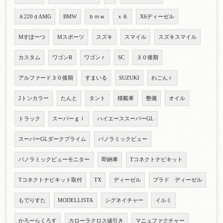
Ａ220ｄAMG
BMW
ｂｍｗ
ｘ６
X6ディーゼル
Mすぽーつ
Mスポーツ
スズキ
スマイル
スズキスマイル
カスタム
ワゴンR
ワゴンｒ
SC
３０後期
アルファード３０後期
すまいる
SUZUKI
わごんｒ
2トンカラー
たんと
タント
積載車
整備
オイル
トラック
スーパーｇｌ
ハイエーススーパーGL
スーパーGLダークプライム
パノラミックビュー
パノラミックビューモニター
即納車
Tコネクトナビキット
Tコネクトナビキット取付
TX
ディーゼル
プラド ディーゼル
もでりすた
MODELLISTA
シグネイチャー
イルミ
かろーらくろす
カローラクロス値引き
マニュファクチャー