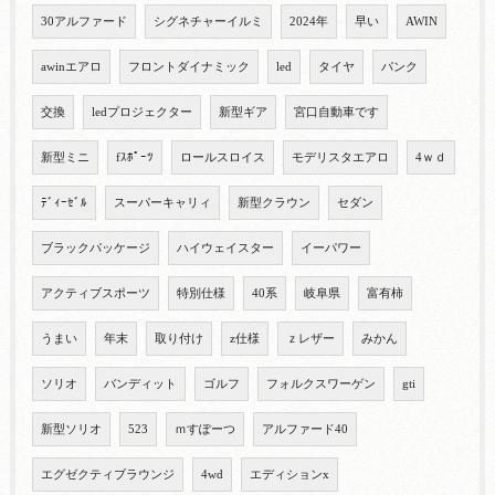
30アルファード
シグネチャーイルミ
2024年
早い
AWIN
awinエアロ
フロントダイナミック
led
タイヤ
パンク
交換
ledプロジェクター
新型ギア
宮口自動車です
新型ミニ
fｽﾎﾟｰﾂ
ロールスロイス
モデリスタエアロ
4ｗｄ
ﾃﾞｨｰｾﾞﾙ
スーパーキャリィ
新型クラウン
セダン
ブラックパッケージ
ハイウェイスター
イーパワー
アクティブスポーツ
特別仕様
40系
岐阜県
富有柿
うまい
年末
取り付け
z仕様
ｚレザー
みかん
ソリオ
バンディット
ゴルフ
フォルクスワーゲン
gti
新型ソリオ
523
ｍすぽーつ
アルファード40
エグゼクティブラウンジ
4wd
エディションx