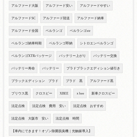
アルファード大阪
アルファード安い
アルファードやすい
アルファードSC
アルファード陸送
アルファード納車
アルファード全国
ベルランゴ
ベルランゴxtr
ベルランゴ納車時期
ベルランゴ即納
シトロエンベルランゴ
ベルランゴXTRパッケージ
バッテリー上がり
バッテリー交換
バッテリー寿命
バッテリー
プラドブラックエディション値引き
ブラックエディション プラド
プラド 黒
アルファード黒
プリウス黒
クロスビー
XBEE
ｘbee
新車クロスビー
法定点検
法定点検 費用 安い
法定点検 おすすめ
法定点検 大阪市 安い
法定点検 時間
【車内にできます！オゾン除菌脱臭機｜光触媒導入】