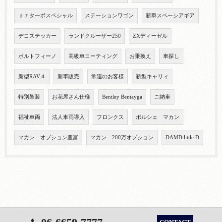
ｐｚターボスペシャル
ステーションワゴン
新車スペーシアギア
デコステッカー
ランドクルーザー250
ZXディーゼル
ポルトフィーノ
高級車コーティング
お乗換え
車探し
新型RAV４
新車販売
常連のお客様
新型キャリィ
特別架装
お花屋さん仕様
Bentley Bentayga
ご納車
福祉車両
法人車両導入
フロンクス
ポルシェ マカン
マカン オプション豊富
マカン 200万オプション
DAMD little D