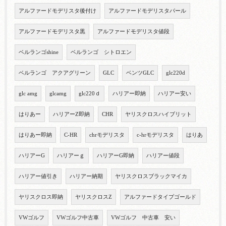
アルファードモデリスタ後付け
アルファードモデリスタパール
アルファードモデリスタ黒
アルファードモデリスタ値段
ベルランゴshine
ベルランゴ シトロエン
ベルランゴ アクアグリーン
GLC
ベンツGLC
glc220d
glc amg
glcamg
glc220ｄ
ハリアー即納
ハリアー安い
はりあー
ハリアーZ即納
CHR
ヤリスクロスハイブリット
はりあー即納
C-HR
chrモデリスタ
c-hrモデリスタ
はりあ
ハリアーG
ハリアーｇ
ハリアーG即納
ハリアー値段
ハリアー値引き
ハリアー納期
ヤリスクロスブラックマイカ
ヤリスクロス即納
ヤリスクロスZ
アルファードタイプゴールド
VWゴルフ
VWゴルフ中古車
VWゴルフ 中古車 安い