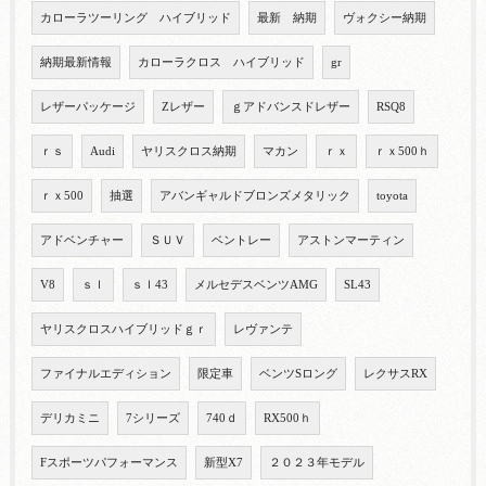
カローラツーリング ハイブリッド
最新 納期
ヴォクシー納期
納期最新情報
カローラクロス ハイブリッド
gr
レザーパッケージ
Zレザー
ｇアドバンスドレザー
RSQ8
ｒｓ
Audi
ヤリスクロス納期
マカン
ｒｘ
ｒｘ500ｈ
ｒｘ500
抽選
アバンギャルドブロンズメタリック
toyota
アドベンチャー
ＳＵＶ
ベントレー
アストンマーティン
V8
ｓｌ
ｓｌ43
メルセデスベンツAMG
SL43
ヤリスクロスハイブリッドｇｒ
レヴァンテ
ファイナルエディション
限定車
ベンツSロング
レクサスRX
デリカミニ
7シリーズ
740ｄ
RX500ｈ
Fスポーツパフォーマンス
新型X7
２０２３年モデル