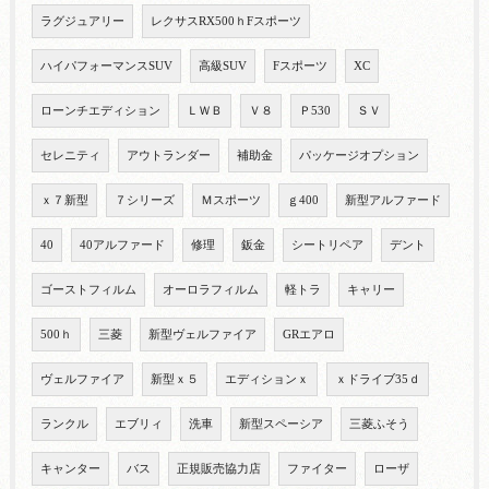
ラグジュアリー
レクサスRX500ｈFスポーツ
ハイパフォーマンスSUV
高級SUV
Fスポーツ
XC
ローンチエディション
ＬＷＢ
Ｖ８
Ｐ530
ＳＶ
セレニティ
アウトランダー
補助金
パッケージオプション
ｘ７新型
７シリーズ
Ｍスポーツ
ｇ400
新型アルファード
40
40アルファード
修理
鈑金
シートリペア
デント
ゴーストフィルム
オーロラフィルム
軽トラ
キャリー
500ｈ
三菱
新型ヴェルファイア
GRエアロ
ヴェルファイア
新型ｘ５
エディションｘ
ｘドライブ35ｄ
ランクル
エブリィ
洗車
新型スペーシア
三菱ふそう
キャンター
バス
正規販売協力店
ファイター
ローザ