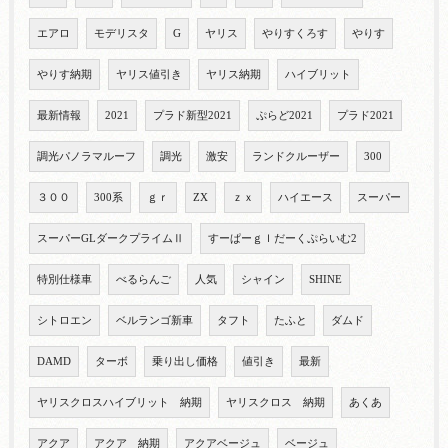
エアロ
モデリスタ
G
ヤリス
やりすくろす
やりす
やりす納期
ヤリス値引き
ヤリス納期
ハイブリット
最新情報
2021
プラド新型2021
ぷらど2021
プラド2021
調光パノラマルーフ
調光
激安
ランドクルーザー
300
３００
300系
ｇｒ
ZX
ｚｘ
ハイエース
スーパー
スーパーGLダークプライムⅡ
すーぱーｇｌだーくぷらいむ2
特別仕様車
べるらんご
人気
シャイン
SHINE
シトロエン
ベルランゴ新車
タフト
たふと
ダムド
DAMD
ターボ
乗り出し価格
値引き
最新
ヤリスクロスハイブリット 納期
ヤリスクロス 納期
あくあ
アクア
アクア 納期
アクアベージュ
ベージュ