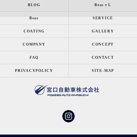
BLOG
Beas＋L
Beas
SERVICE
COATING
GALLERY
COMPANY
CONCEPT
FAQ
CONTACT
PRIVACYPOLICY
SITE-MAP