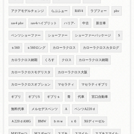
アクアモデルチェンジ
らぶふぉー
RAV4
ラブフォー
phv
rav4 phv
rav4ハイブリット
ハリア-
中古
新古車
ベンツショーファー
ショーファー
ショーファーパッケージ
S
ｓ560
ｓ560ロング
カローラクロス
カローラクロスカタログ
カロラクロス納期
くろす
クロス
カローラクロス納期
カローラクロスモデリスタ
カローラクロス大阪
カローラクロスオプション
マセラティ
マセラティギブリ
ギブリ
ギブリS
ギブリｓ
青
代車
宮口自動車
無料代車
メルセデスベンツ
A
ベンツA220ｄ
Ａ220ｄAMG
BMW
ｂｍｗ
ｘ６
X6ディーゼル
Mすぽーつ
Mスポーツ
スズキ
スマイル
スズキスマイル