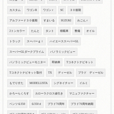
カスタム
ワゴンR
ワゴンｒ
SC
３０後期
アルファード３０後期
すまいる
SUZUKI
わごんｒ
2トンカラー
たんと
タント
積載車
整備
オイル
トラック
スーパーｇｌ
ハイエーススーパーGL
スーパーGLダークプライム
パノラミックビュー
パノラミックビューモニター
即納車
Tコネクトナビキット
Tコネクトナビキット取付
TX
ディーゼル
プラド ディーゼル
もでりすた
MODELLISTA
シグネイチャー
イルミ
かろーらくろす
カローラクロス値引き
マニュファクチャー
ベンツＧ350
Ｇ350ｄ
プラド70周年
プラド70周年納期