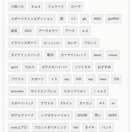
小型バス
４ｗｄ
フェラーリ
ローマ
スポーツラインエディション
黒
ｘ5
gle
400d
gle400d
改良
2024
アースカラー
アース
ａｄ
クラウンスポーツ
かっこいい
セレナ
フロント
ダイナミックパック
取付
カーマインレッド
jimny
crown
sport
ウルス
ガラス９ハイパー
ソフト９９
おすすめ
プリウス
スポーツ
ｘ５
eqs
450
eqe
benz
350
mercedes
サイドエンブレム
スカッフイルミ
ｒｓｑ３
スポーツバック
クワトロ
Sライン
タイカン
4+1
ev
30アルファード
シグネチャーイルミ
2024年
早い
AWIN
awinエアロ
フロントダイナミック
led
タイヤ
パンク