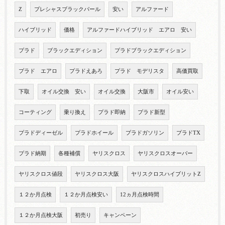
Z
プレシャスブラックパール
安い
アルファード
ハイブリッド
価格
アルファードハイブリッド エアロ 安い
プラド
ブラックエディション
プラドブラックエディション
プラド エアロ
プラドえあろ
プラド モデリスタ
高価買取
下取
オイル交換 安い
オイル交換
大阪市
オイル安い
コーティング
乗り換え
プラド即納
プラド新型
プラドディーゼル
プラドホイール
プラドガソリン
プラドTX
プラド納期
各種補償
ヤリスクロス
ヤリスクロスオーバー
ヤリスクロス値段
ヤリスクロス大阪
ヤリスクロスハイブリットZ
１２か月点検
１２か月点検安い
12ヵ月点検時間
１２か月点検大阪
初売り
キャンペーン