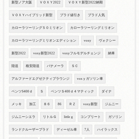
新型ノア大阪
ＶＯＸＹ2022
ＶＯＸＹ新型2022納期
ＶＯＸＹハイブリッド新型
プラド値引き
プラド人気
カローラツーリング５０ミリオン
カローラツーリングミリオン
カローラツーリングミリオンエディション
voxy
ヴォクシー
新型2022
voxy新型2022
voxyフルモデルチェンジ
納車
陸送
格安陸送
パナメーラ
ＳＣ
アルファードエグゼクティブラウンジ
voxｙガソリン車
ベンツS400ｄ
Ｓ
ベンツＳ400ｄ４マティック
ダイナ
メッキ
加工
８６
86
ＲＺ
voxy新型
ジムニー
ジムニーシエラ
リトルＧ
little g
コンプリート
ガソリン
ランドクルーザープラド
ディーゼル車
7人
ハイラックス