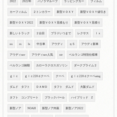
2022
2022年
パノラマルーフ
ラッピングカー
フィルム
カーフィルム
２トンカラー
新型ＶＯＸＹ
新型ＶＯＸＹ値引き
新型ＶＯＸＹ2022
新型ＶＯＸＹ見積もり
新型ＶＯＸＹ見積り
新しいトラック
２台目
プラドいつまで
レクサス
ｌｘ
nx
rx
lx
中古車
アウディ
ｑ５
アウディ新車
アウディsuv
アウディsuv人気
xtr
ベルランゴ特別仕様車
ベルランゴ納期
カローラクロスガソリン
ダークプライム２
ｇｌｃ
ｇｌｃ220ｄクーペ
クーペ
ｇｌｃ220ｄクーペamg
ダムド タフト
ＤＡＭＤ
タフト ダムド
大阪ダムド
タフト コンプリート
ブラックパール
ハイブリッド Z
新型ノア
NOAH
新型ノア内装
新型ノア2022