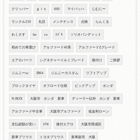
クリッパー
ｇｌｓ
600
マイバッハ
じむにー
ランクル250
丸目
メンテナンス
点検
らんくる
れくさす
lm
vx
ｽｽﾞｷ
ソリオバンディット
初めての車選び
アルファード40系
アルファードZグレード
エアロパーツ
シグネチャーイルミブレード
後付け
ご挨拶
ジムニーxc
JB64
ジムニーカスタム
リフトアップ
ブロックタイヤ
オフロード仕様
ピックアップ
ホンダ
N-BOX
大阪市 ホンダ 新車
ディーラー以外 ホンダ 新車
アルファード中古車
大阪市アルファード
低金利ローン
支払総額が安い
ｴｱﾛ
後付エアロ
大阪市西成区
新車プリウス
トヨタプリウス
新車販売 大阪