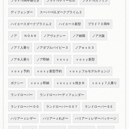
プラド70周年値引き
プラド70ディーゼル
プラド70ガソリン
ディフェンダー
スーパーGLダークプライム２
ハイエースダークプライム２
ハイエース新型
プラド７０周年
ノア
ＮＯＡＨ
ノアヴォクシー
ノア納期
ノア大阪
ノア７人乗り
ノアダブルバイビー３
ノアｗｘｂ３
ノア８人乗り
ノア即納
ｖｏｘｙ
ｖｏｘｙ新型
ｖｏｘｙ予約
ｖｏｘｙ新型予約
ｖｏｘｙフルモデルチェンジ
ボクシー
ｖｏｘｙ即納
ｖｏｘｙｚｓ煌きⅢ
ｖｏｘｙ７人乗り
ランドローバー
ランドローバーディフェンダー
ランドローバー００
ランドローバー００７
ランドローバーＳＥ
ハリアーｚレザー
ハリアーｚれざー
ハリアーｚレザーパッケージ