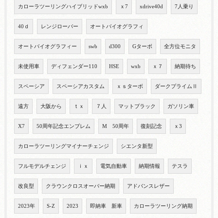
カローラツーリングハイブリッドwxb
ｘ7
xdrive40d
7人乗り
40ｄ
レンジローバー
オートバイオグラフィ
オートバイオグラフィー
swb
d300
Gターボ
全方位モニタ
未使用車
ディフェンダー110
HSE
wxb
ｘ７
納期待ち
スペーシア
スペーシアカスタム
ｘｓターボ
ダークプライムⅡ
遠方
大阪から
ｔｘ
７人
マットブラック
ガソリン車
X7
50周年記念エンブレム
M 50周年
復刻記念
ｘ3
カローラツーリングマイナーチェンジ
シエンタ新型
フルモデルチェンジ
ｉｘ
電気自動車
納期情報
テスラ
改良型
クラウンクロスオーバー納期
アドバンスレザー
2023年
S-Z
2023
即納車 新車
カローラツーリング納期