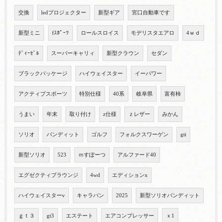
交換
ledプロジェクター
新型ギア
宮口自動車です
新型ミニ
fｽﾎﾟｰﾂ
ロールスロイス
モデリスタエアロ
4ｗｄ
ﾃﾞｨｰｾﾞﾙ
スーパーキャリィ
新型クラウン
セダン
ブラックパッケージ
ハイウェイスター
イーパワー
アクティブスポーツ
特別仕様
40系
岐阜県
富有柿
うまい
年末
取り付け
z仕様
ｚレザー
みかん
ソリオ
バンディット
ゴルフ
フォルクスワーゲン
gti
新型ソリオ
523
ｍすぽーつ
アルファード40
エグゼクティブラウンジ
4wd
エディションx
ハイウェイスターv
キャラバン
2025
新型ソリオバンディット
ｇｔ３
gt3
エステート
エアコンプレッサー
ｘ1