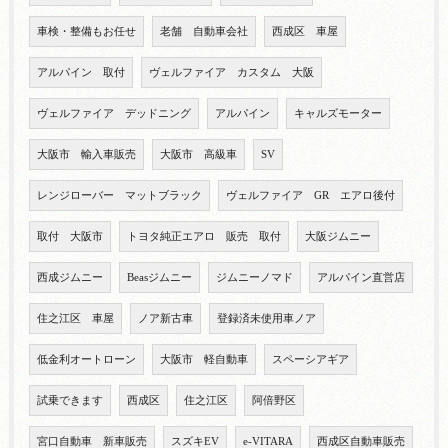
車検・整備もお任せ
老舗 自動車会社
西成区 車屋
アルパイン 取付
ヴェルファイア カスタム 大阪
ヴェルファイア デッドニング
アルパイン
キャルズモーター
大阪市 輸入車販売
大阪市 高級車
SV
レンジローバー マットブラック
ヴェルファイア GR エアロ後付
取付 大阪市
トヨタ純正エアロ 販売 取付
大阪ジムニー
西成ジムニー
Beasジムニー
ジムニーノマド
アルパイン直営店
住之江区 車屋
ノア新古車
登録済未使用車ノア
低金利オートローン
大阪市 軽自動車
スペーシアギア
試乗できます
西成区
住之江区
阿倍野区
宮口自動車 新車販売
スズキEV
e-VITARA
西成区自動車販売