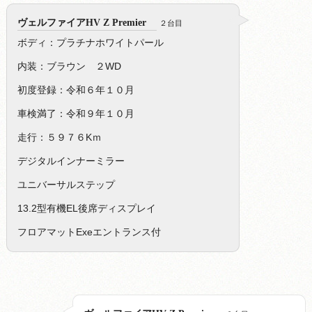
ヴェルファイアHV Z Premier
２台目
ボディ：プラチナホワイトパール
内装：ブラウン ２WD
初度登録：令和６年１０月
車検満了：令和９年１０月
走行：５９７６Kｍ
デジタルインナーミラー
ユニバーサルステップ
13.2型有機EL後席ディスプレイ
フロアマットExeエントランス付