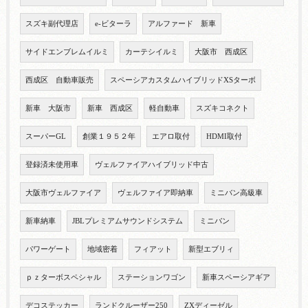
スズキ副代理店
e-ビターラ
アルファード 新車
サイドエンブレムイルミ
カーテシイルミ
大阪市 西成区
西成区 自動車販売
スペーシアカスタムハイブリッドXSターボ
新車 大阪市
新車 西成区
軽自動車
スズキコネクト
スーパーGL
創業１９５２年
エアロ取付
HDMI取付
登録済未使用車
ヴェルファイアハイブリッド中古
大阪市ヴェルファイア
ヴェルファイア即納車
ミニバン高級車
新車納車
JBLプレミアムサウンドシステム
ミニバン
パワーゲート
地域密着
フィアット
新型エブリィ
ｐｚターボスペシャル
ステーションワゴン
新車スペーシアギア
デコステッカー
ランドクルーザー250
ZXディーゼル