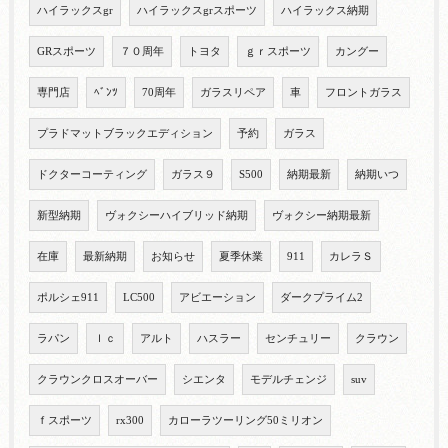
ハイラックスgr
ハイラックスgrスポーツ
ハイラックス納期
GRスポーツ
７０周年
トヨタ
ｇｒスポーツ
カングー
専門店
ﾍﾞﾝﾂ
70周年
ガラスリペア
車
フロントガラス
プラドマットブラックエディション
予約
ガラス
ドクターコーティング
ガラス９
S500
納期最新
納期いつ
新型納期
ヴォクシーハイブリッド納期
ヴォクシー納期最新
在庫
最新納期
お知らせ
夏季休業
911
カレラＳ
ポルシェ911
LC500
アビエーション
ダークプライム2
ラパン
ｌｃ
アルト
ハスラー
センチュリー
クラウン
クラウンクロスオーバー
シエンタ
モデルチェンジ
suv
ｆスポーツ
rx300
カローラツーリング50ミリオン