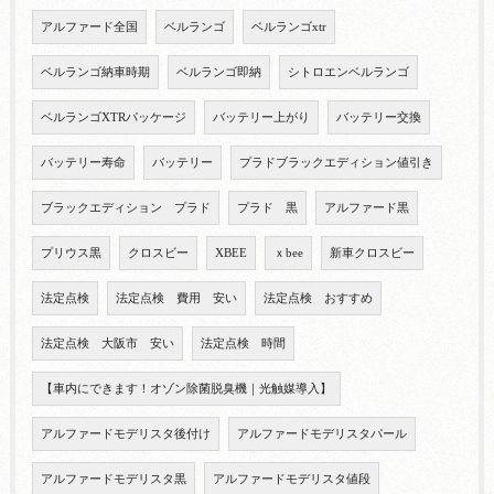
アルファード全国
ベルランゴ
ベルランゴxtr
ベルランゴ納車時期
ベルランゴ即納
シトロエンベルランゴ
ベルランゴXTRパッケージ
バッテリー上がり
バッテリー交換
バッテリー寿命
バッテリー
プラドブラックエディション値引き
ブラックエディション プラド
プラド 黒
アルファード黒
プリウス黒
クロスビー
XBEE
ｘbee
新車クロスビー
法定点検
法定点検 費用 安い
法定点検 おすすめ
法定点検 大阪市 安い
法定点検 時間
【車内にできます！オゾン除菌脱臭機｜光触媒導入】
アルファードモデリスタ後付け
アルファードモデリスタパール
アルファードモデリスタ黒
アルファードモデリスタ値段