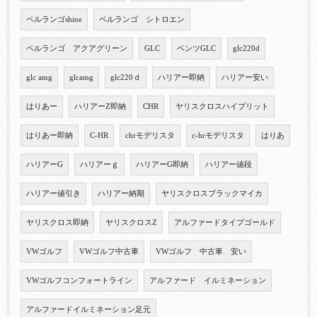
ベルランゴshine
ベルランゴ シトロエン
ベルランゴ アクアグリーン
GLC
ベンツGLC
glc220d
glc amg
glcamg
glc220ｄ
ハリアー即納
ハリアー安い
はりあー
ハリアーZ即納
CHR
ヤリスクロスハイブリット
はりあー即納
C-HR
chrモデリスタ
c-hrモデリスタ
はりあ
ハリアーG
ハリアーｇ
ハリアーG即納
ハリアー値段
ハリアー値引き
ハリアー納期
ヤリスクロスブラックマイカ
ヤリスクロス即納
ヤリスクロスZ
アルファードタイプゴールド
VWゴルフ
VWゴルフ中古車
VWゴルフ 中古車 安い
VWゴルフコンフォートライン
アルファード イルミネーション
アルファードイルミネーション足元