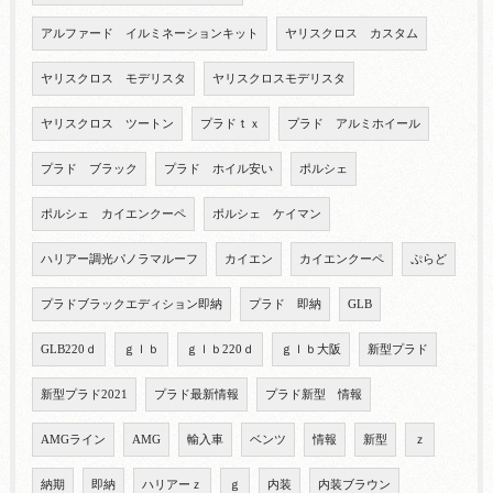
アルファード イルミネーションキット
ヤリスクロス カスタム
ヤリスクロス モデリスタ
ヤリスクロスモデリスタ
ヤリスクロス ツートン
プラドｔｘ
プラド アルミホイール
プラド ブラック
プラド ホイル安い
ポルシェ
ポルシェ カイエンクーペ
ポルシェ ケイマン
ハリアー調光パノラマルーフ
カイエン
カイエンクーペ
ぷらど
プラドブラックエディション即納
プラド 即納
GLB
GLB220ｄ
ｇｌｂ
ｇｌｂ220ｄ
ｇｌｂ大阪
新型プラド
新型プラド2021
プラド最新情報
プラド新型 情報
AMGライン
AMG
輸入車
ベンツ
情報
新型
ｚ
納期
即納
ハリアーｚ
ｇ
内装
内装ブラウン