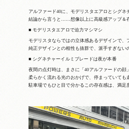
アルファード40に、モデリスタエアロとシグネ
結論から言うと……想像以上に高級感アップ＆
■ モデリスタエアロで迫力マシマシ
モデリスタならではの立体感あるデザインで、
純正デザインとの相性も抜群で、派手すぎない
■ シグネチャーイルミブレードは夜が本番
夜間の点灯時は、まさに「40アルファードの顔
柔らかく流れる光のおかげで、停まっていても
駐車場でもひと目で分かるこの存在感は、満足