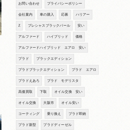
お問い合わせ
プライバシーポリシー
会社案内
車の購入
応募
ハリアー
Z
プレシャスブラックパール
安い
アルファード
ハイブリッド
価格
アルファードハイブリッド エアロ 安い
プラド
ブラックエディション
プラドブラックエディション
プラド エアロ
プラドえあろ
プラド モデリスタ
高価買取
下取
オイル交換 安い
オイル交換
大阪市
オイル安い
コーティング
乗り換え
プラド即納
プラド新型
プラドディーゼル