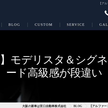
【アル
BLOG
CUSTOM
SERVICE
GAL
Beas＋L
COATING
Beas
0】モデリスタ＆シグ
ード高級感が段違い
大阪の新車は宮口自動車株式会社
BLOG
【アルファー