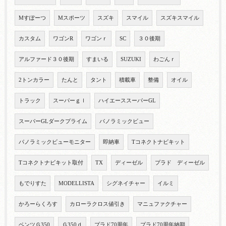
Mすぽーつ
Mスポーツ
スズキ
スマイル
スズキスマイル
カスタム
ワゴンR
ワゴンｒ
SC
３０後期
アルファード３０後期
すまいる
SUZUKI
わごんｒ
2トンカラー
たんと
タント
積載車
整備
オイル
トラック
スーパーｇｌ
ハイエーススーパーGL
スーパーGLダークプライム
パノラミックビュー
パノラミックビューモニター
即納車
Tコネクトナビキット
Tコネクトナビキット取付
TX
ディーゼル
プラド ディーゼル
もでりすた
MODELLISTA
シグネイチャー
イルミ
かろーらくろす
カローラクロス値引き
マニュファクチャー
ベンツＧ350
Ｇ350ｄ
プラド70周年
プラド70周年納期