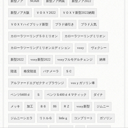
新型ノア
NOAH
新型ノア内装
新型ノア2022
新型ノア大阪
ＶＯＸＹ2022
ＶＯＸＹ新型2022納期
ＶＯＸＹハイブリッド新型
プラド値引き
プラド人気
カローラツーリング５０ミリオン
カローラツーリングミリオン
カローラツーリングミリオンエディション
voxy
ヴォクシー
新型2022
voxy新型2022
voxyフルモデルチェンジ
納車
陸送
格安陸送
パナメーラ
ＳＣ
アルファードエグゼクティブラウンジ
voxｙガソリン車
ベンツS400ｄ
Ｓ
ベンツＳ400ｄ４マティック
ダイナ
メッキ
加工
８６
86
ＲＺ
voxy新型
ジムニー
ジムニーシエラ
リトルＧ
little g
コンプリート
ガソリン