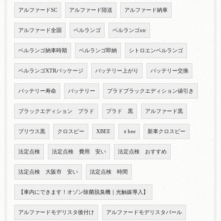
アルファードSC
アルファード陸送
アルファード納車
アルファード全国
ベルランゴ
ベルランゴxtr
ベルランゴ納車時期
ベルランゴ即納
シトロエンベルランゴ
ベルランゴXTRパッケージ
バッテリー上がり
バッテリー交換
バッテリー寿命
バッテリー
プラドブラックエディション値引き
ブラックエディション プラド
プラド 黒
アルファード黒
プリウス黒
クロスビー
XBEE
ｘbee
新車クロスビー
法定点検
法定点検 費用 安い
法定点検 おすすめ
法定点検 大阪市 安い
法定点検 時間
【車内にできます！オゾン除菌脱臭機｜光触媒導入】
アルファードモデリスタ後付け
アルファードモデリスタパール