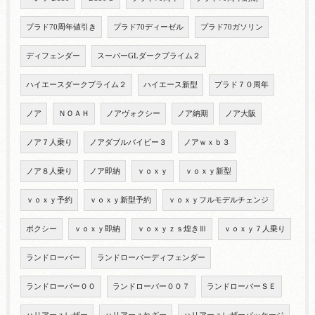
プラド70周年値引き
プラド70ディーゼル
プラド70ガソリン
ディフェンダー
スーパーGLダークプライム２
ハイエースダークプライム２
ハイエース新型
プラド７０周年
ノア
ＮＯＡＨ
ノアヴォクシー
ノア納期
ノア大阪
ノア７人乗り
ノアダブルバイビー３
ノアｗｘｂ３
ノア８人乗り
ノア即納
ｖｏｘｙ
ｖｏｘｙ新型
ｖｏｘｙ予約
ｖｏｘｙ新型予約
ｖｏｘｙフルモデルチェンジ
ボクシー
ｖｏｘｙ即納
ｖｏｘｙｚｓ煌きⅢ
ｖｏｘｙ７人乗り
ランドローバー
ランドローバーディフェンダー
ランドローバー００
ランドローバー００７
ランドローバーＳＥ