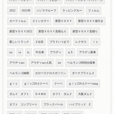
ハリアーｚレザー
ハリアーｚれざー
ハリアーｚレザーパッケージ
2022
2022年
パノラマルーフ
ラッピングカー
フィルム
カーフィルム
２トンカラー
新型ＶＯＸＹ
新型ＶＯＸＹ値引き
新型ＶＯＸＹ2022
新型ＶＯＸＹ見積もり
新型ＶＯＸＹ見積り
新しいトラック
２台目
プラドいつまで
レクサス
ｌｘ
nx
rx
lx
中古車
アウディ
ｑ５
アウディ新車
アウディsuv
アウディsuv人気
xtr
ベルランゴ特別仕様車
ベルランゴ納期
カローラクロスガソリン
ダークプライム２
ｇｌｃ
ｇｌｃ220ｄクーペ
クーペ
ｇｌｃ220ｄクーペamg
ダムド タフト
ＤＡＭＤ
タフト ダムド
大阪ダムド
タフト コンプリート
ブラックパール
ハイブリッド Z