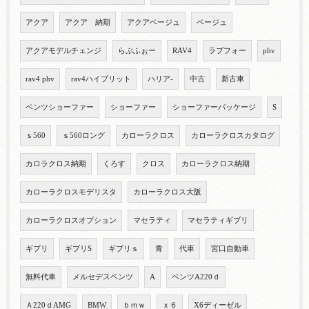
アクア
アクア 納期
アクアベージュ
ベージュ
アクアモデルチェンジ
らぶふぉー
RAV4
ラブフォー
phv
rav4 phv
rav4ハイブリット
ハリア-
中古
新古車
ベンツショーファー
ショーファー
ショーファーパッケージ
S
ｓ560
ｓ560ロング
カローラクロス
カローラクロスカタログ
カロラクロス納期
くろす
クロス
カローラクロス納期
カローラクロスモデリスタ
カローラクロス大阪
カローラクロスオプション
マセラティ
マセラティギブリ
ギブリ
ギブリS
ギブリｓ
青
代車
宮口自動車
無料代車
メルセデスベンツ
A
ベンツA220ｄ
Ａ220ｄAMG
BMW
ｂｍｗ
ｘ６
X6ディーゼル