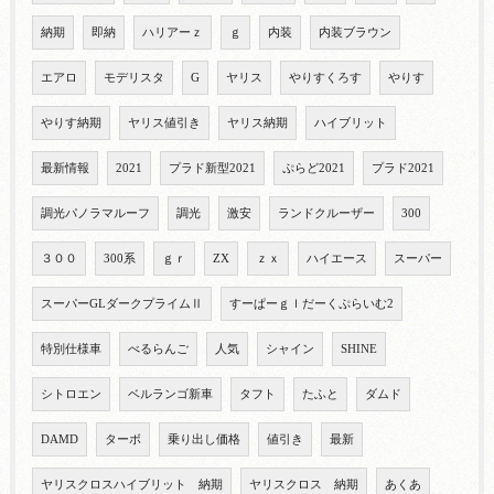
納期
即納
ハリアーｚ
ｇ
内装
内装ブラウン
エアロ
モデリスタ
G
ヤリス
やりすくろす
やりす
やりす納期
ヤリス値引き
ヤリス納期
ハイブリット
最新情報
2021
プラド新型2021
ぷらど2021
プラド2021
調光パノラマルーフ
調光
激安
ランドクルーザー
300
３００
300系
ｇｒ
ZX
ｚｘ
ハイエース
スーパー
スーパーGLダークプライムⅡ
すーぱーｇｌだーくぷらいむ2
特別仕様車
べるらんご
人気
シャイン
SHINE
シトロエン
ベルランゴ新車
タフト
たふと
ダムド
DAMD
ターボ
乗り出し価格
値引き
最新
ヤリスクロスハイブリット 納期
ヤリスクロス 納期
あくあ