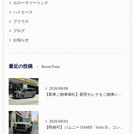
カローラツーリング
ハイエース
プリウス
ブログ
お知らせ
最近の投稿
Recent Posts
2026/08/08
【新車ご納車御礼】新型セレナをご納車いたしました！宮口自動車株式会社
2026/08/02
【即納可】ジムニー DAMD「little D.」コンプリート！登録済未使用車あり