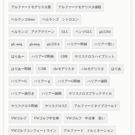
アルファードモデリスタ黒
アルファードモデリスタ値段
ベルランゴshine
ベルランゴ シトロエン
ベルランゴ アクアグリーン
GLC
ベンツGLC
glc220d
glc amg
glcamg
glc220ｄ
ハリアー即納
ハリアー安い
はりあー
ハリアーZ即納
CHR
ヤリスクロスハイブリット
はりあー即納
C-HR
chrモデリスタ
c-hrモデリスタ
はりあ
ハリアーG
ハリアーｇ
ハリアーG即納
ハリアー値段
ハリアー値引き
ハリアー納期
ヤリスクロスブラックマイカ
ヤリスクロス即納
ヤリスクロスZ
アルファードタイプゴールド
VWゴルフ
VWゴルフ中古車
VWゴルフ 中古車 安い
VWゴルフコンフォートライン
アルファード イルミネーション