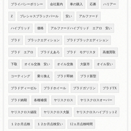
プライバシーポリシー
会社案内
車の購入
応募
ハリアー
Z
プレシャスブラックパール
安い
アルファード
ハイブリッド
価格
アルファードハイブリッド エアロ 安い
プラド
ブラックエディション
プラドブラックエディション
プラド エアロ
プラドえあろ
プラド モデリスタ
高価買取
下取
オイル交換 安い
オイル交換
大阪市
オイル安い
コーティング
乗り換え
プラド即納
プラド新型
プラドディーゼル
プラドホイール
プラドガソリン
プラドTX
プラド納期
各種補償
ヤリスクロス
ヤリスクロスオーバー
ヤリスクロス値段
ヤリスクロス大阪
ヤリスクロスハイブリットZ
１２か月点検
１２か月点検安い
12ヵ月点検時間