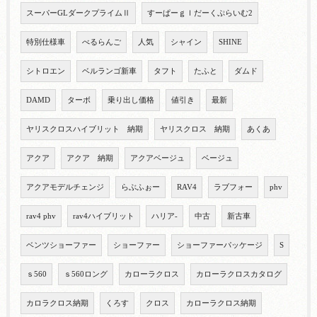
スーパーGLダークプライムⅡ
すーぱーｇｌだーくぷらいむ2
特別仕様車
べるらんご
人気
シャイン
SHINE
シトロエン
ベルランゴ新車
タフト
たふと
ダムド
DAMD
ターボ
乗り出し価格
値引き
最新
ヤリスクロスハイブリット 納期
ヤリスクロス 納期
あくあ
アクア
アクア 納期
アクアベージュ
ベージュ
アクアモデルチェンジ
らぶふぉー
RAV4
ラブフォー
phv
rav4 phv
rav4ハイブリット
ハリア-
中古
新古車
ベンツショーファー
ショーファー
ショーファーパッケージ
S
ｓ560
ｓ560ロング
カローラクロス
カローラクロスカタログ
カロラクロス納期
くろす
クロス
カローラクロス納期