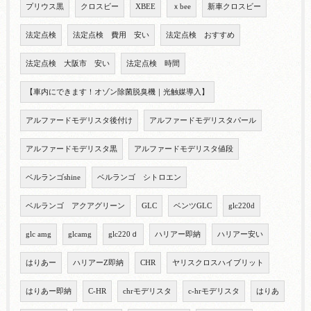
プリウス黒
クロスビー
XBEE
ｘbee
新車クロスビー
法定点検
法定点検 費用 安い
法定点検 おすすめ
法定点検 大阪市 安い
法定点検 時間
【車内にできます！オゾン除菌脱臭機｜光触媒導入】
アルファードモデリスタ後付け
アルファードモデリスタパール
アルファードモデリスタ黒
アルファードモデリスタ値段
ベルランゴshine
ベルランゴ シトロエン
ベルランゴ アクアグリーン
GLC
ベンツGLC
glc220d
glc amg
glcamg
glc220ｄ
ハリアー即納
ハリアー安い
はりあー
ハリアーZ即納
CHR
ヤリスクロスハイブリット
はりあー即納
C-HR
chrモデリスタ
c-hrモデリスタ
はりあ