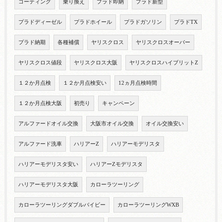
コーティング
乗り換え
プラド即納
プラド新型
プラドディーゼル
プラドホイール
プラドガソリン
プラドTX
プラド納期
各種補償
ヤリスクロス
ヤリスクロスオーバー
ヤリスクロス値段
ヤリスクロス大阪
ヤリスクロスハイブリットZ
１２か月点検
１２か月点検安い
12ヵ月点検時間
１２か月点検大阪
初売り
キャンペーン
アルファードオイル交換
大阪市オイル交換
オイル交換安い
アルファード洗車
ハリアーZ
ハリアーモデリスタ
ハリアーモデリスタ安い
ハリアーZモデリスタ
ハリアーモデリスタ大阪
カローラツーリング
カローラツーリングダブルバイビー
カローラツーリングWXB