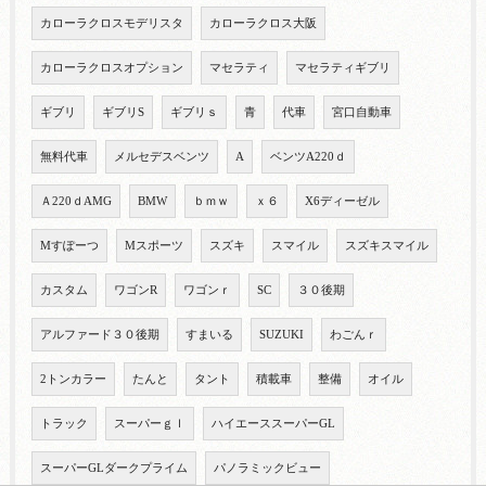
カローラクロスモデリスタ
カローラクロス大阪
カローラクロスオプション
マセラティ
マセラティギブリ
ギブリ
ギブリS
ギブリｓ
青
代車
宮口自動車
無料代車
メルセデスベンツ
A
ベンツA220ｄ
Ａ220ｄAMG
BMW
ｂｍｗ
ｘ６
X6ディーゼル
Mすぽーつ
Mスポーツ
スズキ
スマイル
スズキスマイル
カスタム
ワゴンR
ワゴンｒ
SC
３０後期
アルファード３０後期
すまいる
SUZUKI
わごんｒ
2トンカラー
たんと
タント
積載車
整備
オイル
トラック
スーパーｇｌ
ハイエーススーパーGL
スーパーGLダークプライム
パノラミックビュー