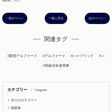
国産車
ブログ
< 前のページ
一覧に戻る
次のページ >
関連タグ
#新型アルファード
#アルファード
#ハイブリッド
#ｚ
#登録済未使用車
カテゴリー
Categories
全てのカテゴリー
国産車