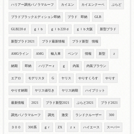
ハリアー調光パノラマルーフ
カイエン
カイエンクーペ
ぷらど
プラドブラックエディション即納
プラド 即納
GLB
GLB220ｄ
ｇｌｂ
ｇｌｂ220ｄ
ｇｌｂ大阪
新型プラド
新型プラド2021
プラド最新情報
プラド新型 情報
AMGライン
AMG
輸入車
ベンツ
情報
新型
ｚ
納期
即納
ハリアーｚ
ｇ
内装
内装ブラウン
エアロ
モデリスタ
G
ヤリス
やりすくろす
やりす
やりす納期
ヤリス値引き
ヤリス納期
ハイブリット
最新情報
2021
プラド新型2021
ぷらど2021
プラド2021
調光パノラマルーフ
調光
激安
ランドクルーザー
300
３００
300系
ｇｒ
ZX
ｚｘ
ハイエース
スーパー