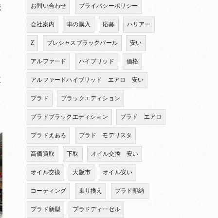
味
お問い合わせ
プライバシーポリシー
会社案内
車の購入
応募
ハリアー
Z
プレシャスブラックパール
安い
アルファード
ハイブリッド
価格
に
アルファードハイブリッド エアロ 安い
プラド
ブラックエディション
プラドブラックエディション
プラド エアロ
プラドえあろ
プラド モデリスタ
高価買取
下取
オイル交換 安い
オイル交換
大阪市
オイル安い
コーティング
乗り換え
プラド即納
プラド新型
プラドディーゼル