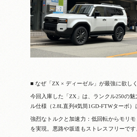
■ なぜ「ZX × ディーゼル」が最強に欲し
今回入庫した「ZX」は、ランクル250の
ル仕様（2.8L直列4気筒1GD-FTWタ
強烈なトルクと加速力：低回転からモリモ
を実現。悪路や坂道もストレスフリーです