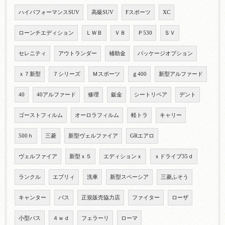
ハイパフォーマンスSUV
高級SUV
Fスポーツ
XC
ローンチエディション
ＬＷＢ
Ｖ８
Ｐ530
ＳＶ
セレニティ
アウトランダー
補助金
パッケージオプション
ｘ７新型
７シリーズ
Ｍスポーツ
ｇ400
新型アルファード
40
40アルファード
修理
鈑金
シートリペア
デント
ゴーストフィルム
オーロラフィルム
軽トラ
キャリー
500ｈ
三菱
新型ヴェルファイア
GRエアロ
ヴェルファイア
新型ｘ５
エディションｘ
ｘドライブ35ｄ
ランクル
エブリィ
洗車
新型スペーシア
三菱ふそう
キャンター
バス
正規販売協力店
ファイター
ローザ
小型バス
４ｗｄ
フェラーリ
ローマ