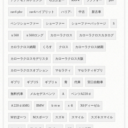
アクアモデルチェンジ
らぶふぉー
RAV4
ラブフォー
phv
rav4 phv
rav4ハイブリット
ハリア-
中古
新古車
ベンツショーファー
ショーファー
ショーファーパッケージ
S
ｓ560
ｓ560ロング
カローラクロス
カローラクロスカタログ
カロラクロス納期
くろす
クロス
カローラクロス納期
カローラクロスモデリスタ
カローラクロス大阪
カローラクロスオプション
マセラティ
マセラティギブリ
ギブリ
ギブリS
ギブリｓ
青
代車
宮口自動車
無料代車
メルセデスベンツ
A
ベンツA220ｄ
Ａ220ｄAMG
BMW
ｂｍｗ
ｘ６
X6ディーゼル
Mすぽーつ
Mスポーツ
スズキ
スマイル
スズキスマイル