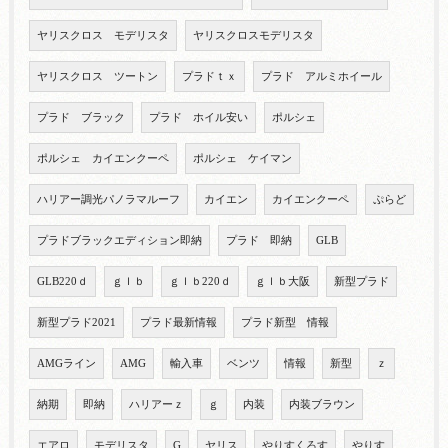
ヤリスクロス モデリスタ
ヤリスクロスモデリスタ
ヤリスクロス ツートン
プラドｔｘ
プラド アルミホイール
プラド ブラック
プラド ホイル安い
ポルシェ
ポルシェ カイエンクーペ
ポルシェ ケイマン
ハリアー調光パノラマルーフ
カイエン
カイエンクーペ
ぷらど
プラドブラックエディション即納
プラド 即納
GLB
GLB220ｄ
ｇｌｂ
ｇｌｂ220ｄ
ｇｌｂ大阪
新型プラド
新型プラド2021
プラド最新情報
プラド新型 情報
AMGライン
AMG
輸入車
ベンツ
情報
新型
ｚ
納期
即納
ハリアーｚ
ｇ
内装
内装ブラウン
エアロ
モデリスタ
G
ヤリス
やりすくろす
やりす