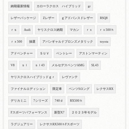
納期最新情報
カローラクロス ハイブリッド
gr
レザーパッケージ
Zレザー
ｇアドバンスドレザー
RSQ8
ｒｓ
Audi
ヤリスクロス納期
マカン
ｒｘ
ｒｘ500ｈ
ｒｘ500
抽選
アバンギャルドブロンズメタリック
toyota
アドベンチャー
ＳＵＶ
ベントレー
アストンマーティン
V8
ｓｌ
ｓｌ43
メルセデスベンツAMG
SL43
ヤリスクロスハイブリッドｇｒ
レヴァンテ
ファイナルエディション
限定車
ベンツSロング
レクサスRX
デリカミニ
7シリーズ
740ｄ
RX500ｈ
Fスポーツパフォーマンス
新型X7
２０２３年モデル
ラグジュアリー
レクサスRX500ｈFスポーツ