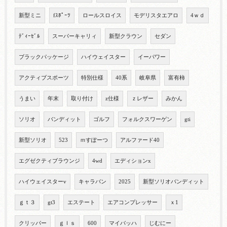
新型ミニ
fｽﾎﾟｰﾂ
ロールスロイス
モデリスタエアロ
4ｗｄ
ﾃﾞｨｰｾﾞﾙ
スーパーキャリィ
新型クラウン
セダン
ブラックパッケージ
ハイウェイスター
イーパワー
アクティブスポーツ
特別仕様
40系
岐阜県
富有柿
うまい
年末
取り付け
z仕様
ｚレザー
みかん
ソリオ
バンディット
ゴルフ
フォルクスワーゲン
gti
新型ソリオ
523
ｍすぽーつ
アルファード40
エグゼクティブラウンジ
4wd
エディションx
ハイウェイスターv
キャラバン
2025
新型ソリオバンディット
ｇｔ３
gt3
エステート
エアコンプレッサー
ｘ1
クリッパー
ｇｌｓ
600
マイバッハ
じむにー