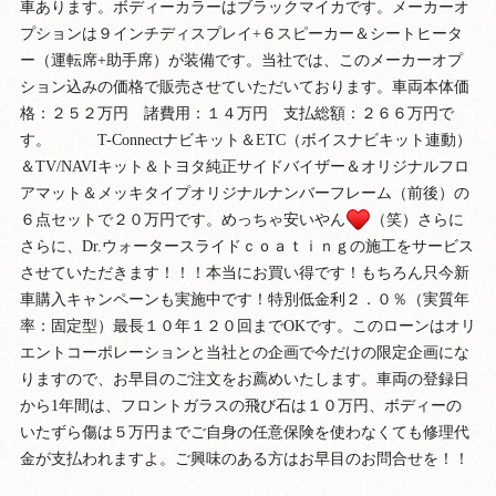
車あります。ボディーカラーはブラックマイカです。メーカーオ
プションは９インチディスプレイ+６スピーカー＆シートヒータ
ー（運転席+助手席）が装備です。当社では、このメーカーオプ
ション込みの価格で販売させていただいております。車両本体価
格：２５２万円 諸費用：１４万円 支払総額：２６６万円で
す。 T-Connectナビキット＆ETC（ボイスナビキット連動）
＆TV/NAVIキット＆トヨタ純正サイドバイザー＆オリジナルフロ
アマット＆メッキタイプオリジナルナンバーフレーム（前後）の
６点セットで２０万円です。めっちゃ安いやん
（笑）さらに
さらに、Dr.ウォータースライドｃｏａｔｉｎｇの施工をサービス
させていただきます！！！本当にお買い得です！もちろん只今新
車購入キャンペーンも実施中です！特別低金利２．０％（実質年
率：固定型）最長１０年１２０回までOKです。このローンはオリ
エントコーポレーションと当社との企画で今だけの限定企画にな
りますので、お早目のご注文をお薦めいたします。車両の登録日
から1年間は、フロントガラスの飛び石は１０万円、ボディーの
いたずら傷は５万円までご自身の任意保険を使わなくても修理代
金が支払われますよ。ご興味のある方はお早目のお問合せを！！