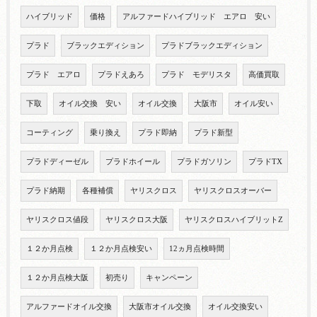
ハイブリッド
価格
アルファードハイブリッド エアロ 安い
プラド
ブラックエディション
プラドブラックエディション
プラド エアロ
プラドえあろ
プラド モデリスタ
高価買取
下取
オイル交換 安い
オイル交換
大阪市
オイル安い
コーティング
乗り換え
プラド即納
プラド新型
プラドディーゼル
プラドホイール
プラドガソリン
プラドTX
プラド納期
各種補償
ヤリスクロス
ヤリスクロスオーバー
ヤリスクロス値段
ヤリスクロス大阪
ヤリスクロスハイブリットZ
１２か月点検
１２か月点検安い
12ヵ月点検時間
１２か月点検大阪
初売り
キャンペーン
アルファードオイル交換
大阪市オイル交換
オイル交換安い