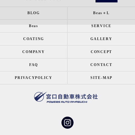
BLOG
Beas＋L
Beas
SERVICE
COATING
GALLERY
COMPANY
CONCEPT
FAQ
CONTACT
PRIVACYPOLICY
SITE-MAP