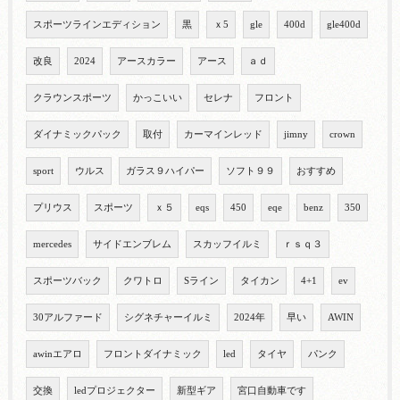
スポーツラインエディション
黒
ｘ5
gle
400d
gle400d
改良
2024
アースカラー
アース
ａｄ
クラウンスポーツ
かっこいい
セレナ
フロント
ダイナミックパック
取付
カーマインレッド
jimny
crown
sport
ウルス
ガラス９ハイパー
ソフト９９
おすすめ
プリウス
スポーツ
ｘ５
eqs
450
eqe
benz
350
mercedes
サイドエンブレム
スカッフイルミ
ｒｓｑ３
スポーツバック
クワトロ
Sライン
タイカン
4+1
ev
30アルファード
シグネチャーイルミ
2024年
早い
AWIN
awinエアロ
フロントダイナミック
led
タイヤ
パンク
交換
ledプロジェクター
新型ギア
宮口自動車です