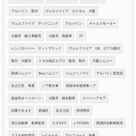
アルパイン 取付
ヴェルファイア カスタム 大阪
ヴェルファイア デッドニング
アルパイン
キャルズモーター
大阪市 輸入車販売
大阪市 高級車
SV
レンジローバー マットブラック
ヴェルファイア GR エアロ後付
取付 大阪市
トヨタ純正エアロ 販売 取付
大阪ジムニー
西成ジムニー
Beasジムニー
ジムニーノマド
アルパイン直営店
住之江区 車屋
ノア新古車
登録済未使用車ノア
低金利オートローン
大阪市 軽自動車
スペーシアギア
試乗できます
西成区
住之江区
阿倍野区
宮口自動車 新車販売
スズキEV
e-VITARA
西成区自動車販売
スズキ副代理店
e-ビターラ
アルファード 新車