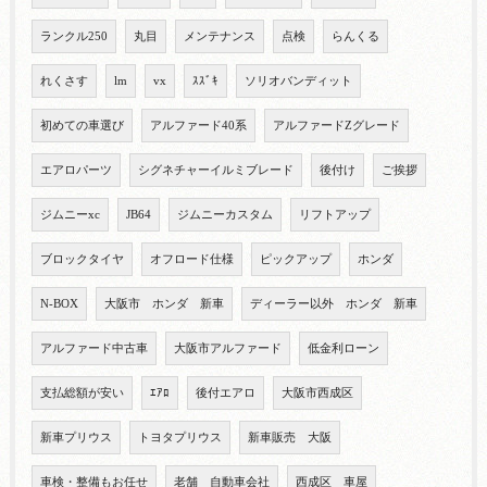
ランクル250
丸目
メンテナンス
点検
らんくる
れくさす
lm
vx
ｽｽﾞｷ
ソリオバンディット
初めての車選び
アルファード40系
アルファードZグレード
エアロパーツ
シグネチャーイルミブレード
後付け
ご挨拶
ジムニーxc
JB64
ジムニーカスタム
リフトアップ
ブロックタイヤ
オフロード仕様
ピックアップ
ホンダ
N-BOX
大阪市 ホンダ 新車
ディーラー以外 ホンダ 新車
アルファード中古車
大阪市アルファード
低金利ローン
支払総額が安い
ｴｱﾛ
後付エアロ
大阪市西成区
新車プリウス
トヨタプリウス
新車販売 大阪
車検・整備もお任せ
老舗 自動車会社
西成区 車屋