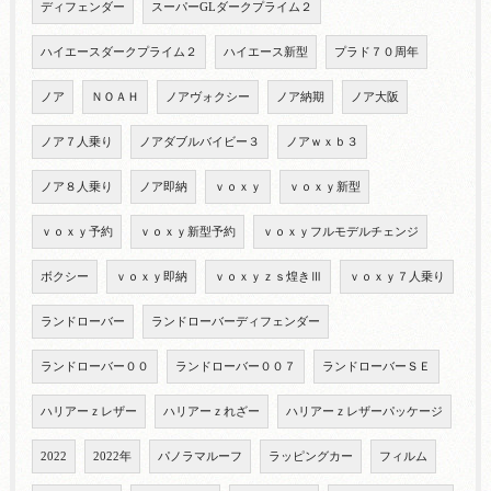
ディフェンダー
スーパーGLダークプライム２
ハイエースダークプライム２
ハイエース新型
プラド７０周年
ノア
ＮＯＡＨ
ノアヴォクシー
ノア納期
ノア大阪
ノア７人乗り
ノアダブルバイビー３
ノアｗｘｂ３
ノア８人乗り
ノア即納
ｖｏｘｙ
ｖｏｘｙ新型
ｖｏｘｙ予約
ｖｏｘｙ新型予約
ｖｏｘｙフルモデルチェンジ
ボクシー
ｖｏｘｙ即納
ｖｏｘｙｚｓ煌きⅢ
ｖｏｘｙ７人乗り
ランドローバー
ランドローバーディフェンダー
ランドローバー００
ランドローバー００７
ランドローバーＳＥ
ハリアーｚレザー
ハリアーｚれざー
ハリアーｚレザーパッケージ
2022
2022年
パノラマルーフ
ラッピングカー
フィルム