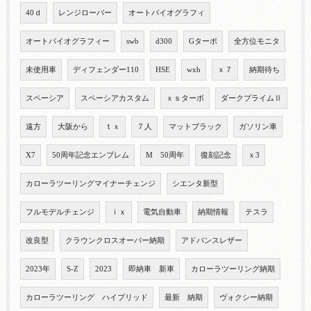
40ｄ
レンジローバー
オートバイオグラフィ
オートバイオグラフィー
swb
d300
Gターボ
全方位モニタ
未使用車
ディフェンダー110
HSE
wxb
ｘ７
納期待ち
スペーシア
スペーシアカスタム
ｘｓターボ
ダークプライムⅡ
遠方
大阪から
ｔｘ
７人
マットブラック
ガソリン車
X7
50周年記念エンブレム
M 50周年
復刻記念
ｘ3
カローラツーリングマイナーチェンジ
シエンタ新型
フルモデルチェンジ
ｉｘ
電気自動車
納期情報
テスラ
改良型
クラウンクロスオーバー納期
アドバンスレザー
2023年
S-Z
2023
即納車 新車
カローラツーリング納期
カローラツーリング ハイブリッド
最新 納期
ヴォクシー納期