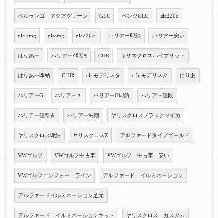
ベルランゴ アクアグリーン
GLC
ベンツGLC
glc220d
glc amg
glcamg
glc220ｄ
ハリアー即納
ハリアー安い
はりあー
ハリアーZ即納
CHR
ヤリスクロスハイブリット
はりあー即納
C-HR
chrモデリスタ
c-hrモデリスタ
はりあ
ハリアーG
ハリアーｇ
ハリアーG即納
ハリアー値段
ハリアー値引き
ハリアー納期
ヤリスクロスブラックマイカ
ヤリスクロス即納
ヤリスクロスZ
アルファードタイプゴールド
VWゴルフ
VWゴルフ中古車
VWゴルフ 中古車 安い
VWゴルフコンフォートライン
アルファード イルミネーション
アルファードイルミネーション足元
アルファード イルミネーションキット
ヤリスクロス カスタム