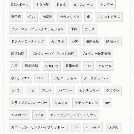
GRスポーツ
７０周年
トヨタ
ｇｒスポーツ
カングー
専門店
ﾍﾞﾝﾂ
70周年
ガラスリペア
車
フロントガラス
プラドマットブラックエディション
予約
ガラス
ドクターコーティング
ガラス９
S500
納期最新
納期いつ
新型納期
ヴォクシーハイブリッド納期
ヴォクシー納期最新
在庫
最新納期
お知らせ
夏季休業
911
カレラＳ
ポルシェ911
LC500
アビエーション
ダークプライム2
ラパン
ｌｃ
アルト
ハスラー
センチュリー
クラウン
クラウンクロスオーバー
シエンタ
モデルチェンジ
suv
ｆスポーツ
rx300
カローラツーリング50ミリオン
カローラツーリングハイブリッドwxb
ｘ7
xdrive40d
7人乗り