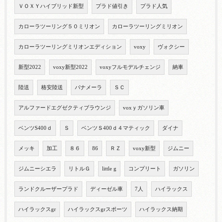
ＶＯＸＹハイブリッド新型
プラド値引き
プラド人気
カローラツーリング５０ミリオン
カローラツーリングミリオン
カローラツーリングミリオンエディション
voxy
ヴォクシー
新型2022
voxy新型2022
voxyフルモデルチェンジ
納車
陸送
格安陸送
パナメーラ
ＳＣ
アルファードエグゼクティブラウンジ
voxｙガソリン車
ベンツS400ｄ
Ｓ
ベンツＳ400ｄ４マティック
ダイナ
メッキ
加工
８６
86
ＲＺ
voxy新型
ジムニー
ジムニーシエラ
リトルＧ
little g
コンプリート
ガソリン
ランドクルーザープラド
ディーゼル車
7人
ハイラックス
ハイラックスgr
ハイラックスgrスポーツ
ハイラックス納期