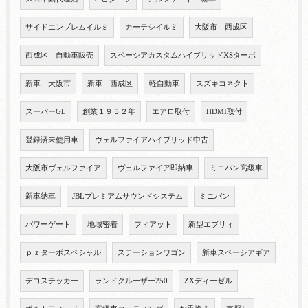
サイドエンブレムイルミ
カーテシイルミ
大阪市 西成区
西成区 自動車販売
スペーシアカスタムハイブリッドXSターボ
新車 大阪市
新車 西成区
軽自動車
スズキコネクト
スーパーGL
創業１９５２年
エアロ取付
HDMI取付
登録済未使用車
ヴェルファイアハイブリッド中古
大阪市ヴェルファイア
ヴェルファイア即納車
ミニバン高級車
新車納車
JBLプレミアムサウンドシステム
ミニバン
パワーゲート
地域密着
フィアット
新型エブリィ
ｐｚターボスペシャル
ステーションワゴン
新車スペーシアギア
デコステッカー
ランドクルーザー250
ZXディーゼル