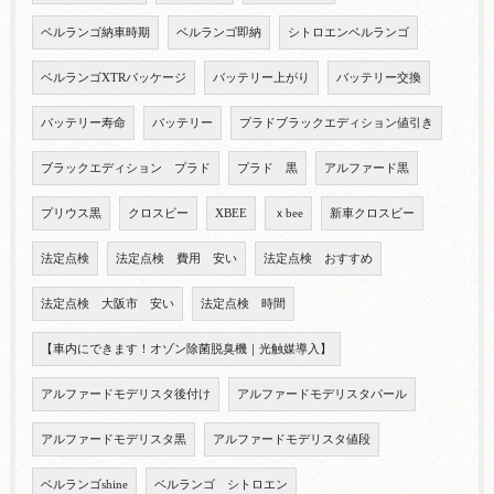
ベルランゴ納車時期
ベルランゴ即納
シトロエンベルランゴ
ベルランゴXTRパッケージ
バッテリー上がり
バッテリー交換
バッテリー寿命
バッテリー
プラドブラックエディション値引き
ブラックエディション プラド
プラド 黒
アルファード黒
プリウス黒
クロスビー
XBEE
ｘbee
新車クロスビー
法定点検
法定点検 費用 安い
法定点検 おすすめ
法定点検 大阪市 安い
法定点検 時間
【車内にできます！オゾン除菌脱臭機｜光触媒導入】
アルファードモデリスタ後付け
アルファードモデリスタパール
アルファードモデリスタ黒
アルファードモデリスタ値段
ベルランゴshine
ベルランゴ シトロエン