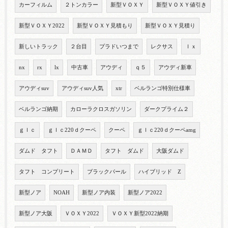
カーフィルム
２トンカラー
新型ＶＯＸＹ
新型ＶＯＸＹ値引き
新型ＶＯＸＹ2022
新型ＶＯＸＹ見積もり
新型ＶＯＸＹ見積り
新しいトラック
２台目
プラドいつまで
レクサス
ｌｘ
nx
rx
lx
中古車
アウディ
ｑ５
アウディ新車
アウディsuv
アウディsuv人気
xtr
ベルランゴ特別仕様車
ベルランゴ納期
カローラクロスガソリン
ダークプライム２
ｇｌｃ
ｇｌｃ220ｄクーペ
クーペ
ｇｌｃ220ｄクーペamg
ダムド タフト
ＤＡＭＤ
タフト ダムド
大阪ダムド
タフト コンプリート
ブラックパール
ハイブリッド Z
新型ノア
NOAH
新型ノア内装
新型ノア2022
新型ノア大阪
ＶＯＸＹ2022
ＶＯＸＹ新型2022納期