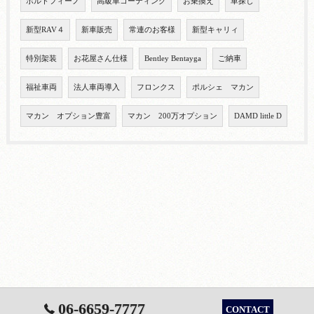
ポルトフィーノ
高級車コーティング
お乗換え
車探し
新型RAV４
新車販売
常連のお客様
新型キャリィ
特別架装
お花屋さん仕様
Bentley Bentayga
ご納車
福祉車両
法人車両導入
フロンクス
ポルシェ マカン
マカン オプション豊富
マカン 200万オプション
DAMD little D
06-6659-7777
CONTACT