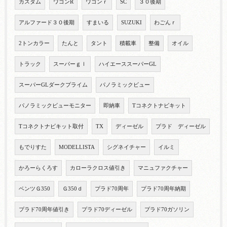
カスタム
ワゴンR
ワゴンｒ
SC
３０後期
アルファード３０後期
すまいる
SUZUKI
わごんｒ
2トンカラー
たんと
タント
積載車
整備
オイル
トラック
スーパーｇｌ
ハイエーススーパーGL
スーパーGLダークプライム
パノラミックビュー
パノラミックビューモニター
即納車
Tコネクトナビキット
Tコネクトナビキット取付
TX
ディーゼル
プラド ディーゼル
もでりすた
MODELLISTA
シグネイチャー
イルミ
かろーらくろす
カローラクロス値引き
マニュファクチャー
ベンツＧ350
Ｇ350ｄ
プラド70周年
プラド70周年納期
プラド70周年値引き
プラド70ディーゼル
プラド70ガソリン