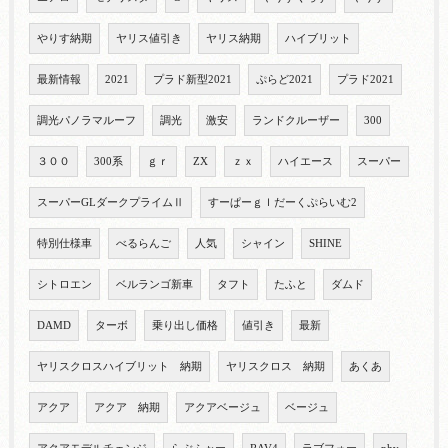
やりす納期
ヤリス値引き
ヤリス納期
ハイブリット
最新情報
2021
プラド新型2021
ぷらど2021
プラド2021
調光パノラマルーフ
調光
激安
ランドクルーザー
300
３００
300系
ｇｒ
ZX
ｚｘ
ハイエース
スーパー
スーパーGLダークプライムⅡ
すーぱーｇｌだーくぷらいむ2
特別仕様車
べるらんご
人気
シャイン
SHINE
シトロエン
ベルランゴ新車
タフト
たふと
ダムド
DAMD
ターボ
乗り出し価格
値引き
最新
ヤリスクロスハイブリット 納期
ヤリスクロス 納期
あくあ
アクア
アクア 納期
アクアベージュ
ベージュ