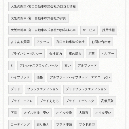
大阪の新車･宮口自動車株式会社の口コミ情報
大阪の新車･宮口自動車株式会社の評判
大阪の新車･宮口自動車株式会社のお客様の声
サービス
採用情報
よくある質問
アクセス
宮口自動車株式会社
お問い合わせ
プライバシーポリシー
会社案内
車の購入
応募
ハリアー
Z
プレシャスブラックパール
安い
アルファード
ハイブリッド
価格
アルファードハイブリッド エアロ 安い
プラド
ブラックエディション
プラドブラックエディション
プラド エアロ
プラドえあろ
プラド モデリスタ
高価買取
下取
オイル交換 安い
オイル交換
大阪市
オイル安い
コーティング
乗り換え
プラド即納
プラド新型