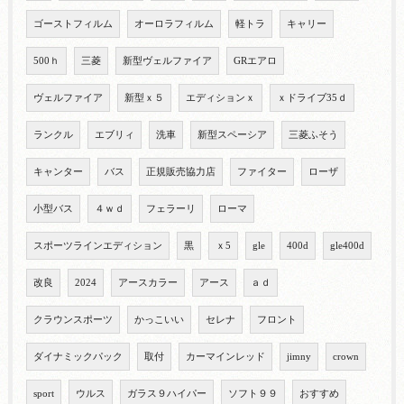
ゴーストフィルム
オーロラフィルム
軽トラ
キャリー
500ｈ
三菱
新型ヴェルファイア
GRエアロ
ヴェルファイア
新型ｘ５
エディションｘ
ｘドライブ35ｄ
ランクル
エブリィ
洗車
新型スペーシア
三菱ふそう
キャンター
バス
正規販売協力店
ファイター
ローザ
小型バス
４ｗｄ
フェラーリ
ローマ
スポーツラインエディション
黒
ｘ5
gle
400d
gle400d
改良
2024
アースカラー
アース
ａｄ
クラウンスポーツ
かっこいい
セレナ
フロント
ダイナミックパック
取付
カーマインレッド
jimny
crown
sport
ウルス
ガラス９ハイパー
ソフト９９
おすすめ