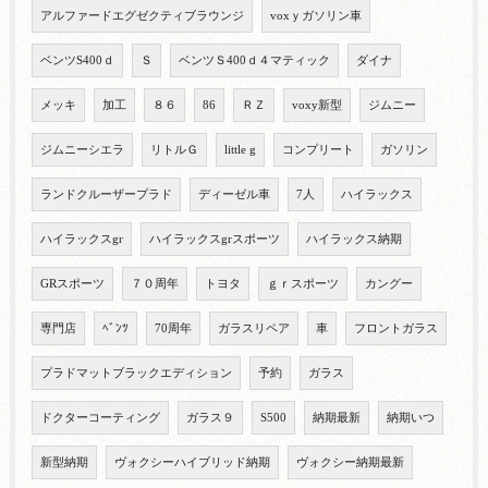
アルファードエグゼクティブラウンジ
voxｙガソリン車
ベンツS400ｄ
Ｓ
ベンツＳ400ｄ４マティック
ダイナ
メッキ
加工
８６
86
ＲＺ
voxy新型
ジムニー
ジムニーシエラ
リトルＧ
little g
コンプリート
ガソリン
ランドクルーザープラド
ディーゼル車
7人
ハイラックス
ハイラックスgr
ハイラックスgrスポーツ
ハイラックス納期
GRスポーツ
７０周年
トヨタ
ｇｒスポーツ
カングー
専門店
ﾍﾞﾝﾂ
70周年
ガラスリペア
車
フロントガラス
プラドマットブラックエディション
予約
ガラス
ドクターコーティング
ガラス９
S500
納期最新
納期いつ
新型納期
ヴォクシーハイブリッド納期
ヴォクシー納期最新