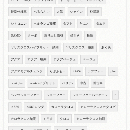
特別仕様車
べるらんご
人気
シャイン
SHINE
シトロエン
ベルランゴ新車
タフト
たふと
ダムド
DAMD
ターボ
乗り出し価格
値引き
最新
ヤリスクロスハイブリット 納期
ヤリスクロス 納期
あくあ
アクア
アクア 納期
アクアベージュ
ベージュ
アクアモデルチェンジ
らぶふぉー
RAV4
ラブフォー
phv
rav4 phv
rav4ハイブリット
ハリア-
中古
新古車
ベンツショーファー
ショーファー
ショーファーパッケージ
S
ｓ560
ｓ560ロング
カローラクロス
カローラクロスカタログ
カロラクロス納期
くろす
クロス
カローラクロス納期