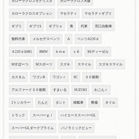
カローラクロスモデリスタ
カローラクロス大阪
カローラクロスオプション
マセラティ
マセラティギブリ
ギブリ
ギブリS
ギブリｓ
青
代車
宮口自動車
無料代車
メルセデスベンツ
A
ベンツA220ｄ
Ａ220ｄAMG
BMW
ｂｍｗ
ｘ６
X6ディーゼル
Mすぽーつ
Mスポーツ
スズキ
スマイル
スズキスマイル
カスタム
ワゴンR
ワゴンｒ
SC
３０後期
アルファード３０後期
すまいる
SUZUKI
わごんｒ
2トンカラー
たんと
タント
積載車
整備
オイル
トラック
スーパーｇｌ
ハイエーススーパーGL
スーパーGLダークプライム
パノラミックビュー