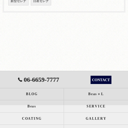
新型セレナ
日産セレナ
06-6659-7777
CONTACT
BLOG
Beas＋L
Beas
SERVICE
COATING
GALLERY