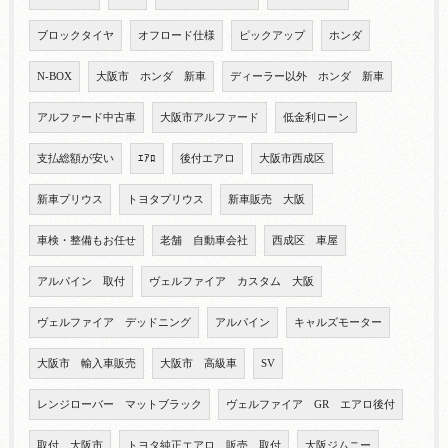
ブロックタイヤ
オフロード仕様
ピックアップ
ホンダ
N-BOX
大阪市 ホンダ 新車
ディーラー以外 ホンダ 新車
アルファード中古車
大阪市アルファード
低金利ローン
支払総額が安い
ｴｱﾛ
後付エアロ
大阪市西成区
新車プリウス
トヨタプリウス
新車販売 大阪
車検・整備もお任せ
老舗 自動車会社
西成区 車屋
アルパイン 取付
ヴェルファイア カスタム 大阪
ヴェルファイア デッドニング
アルパイン
キャルズモーター
大阪市 輸入車販売
大阪市 高級車
SV
レンジローバー マットブラック
ヴェルファイア GR エアロ後付
取付 大阪市
トヨタ純正エアロ 販売 取付
大阪ジムニー