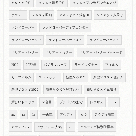
ｖｏｘｙ予約
ｖｏｘｙ新型予約
ｖｏｘｙフルモデルチェンジ
ボクシー
ｖｏｘｙ即納
ｖｏｘｙｚｓ煌きⅢ
ｖｏｘｙ７人乗り
ランドローバー
ランドローバーディフェンダー
ランドローバー００
ランドローバー００７
ランドローバーＳＥ
ハリアーｚレザー
ハリアーｚれざー
ハリアーｚレザーパッケージ
2022
2022年
パノラマルーフ
ラッピングカー
フィルム
カーフィルム
２トンカラー
新型ＶＯＸＹ
新型ＶＯＸＹ値引き
新型ＶＯＸＹ2022
新型ＶＯＸＹ見積もり
新型ＶＯＸＹ見積り
新しいトラック
２台目
プラドいつまで
レクサス
ｌｘ
nx
rx
lx
中古車
アウディ
ｑ５
アウディ新車
アウディsuv
アウディsuv人気
xtr
ベルランゴ特別仕様車