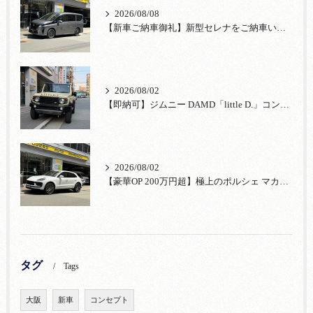
2026/08/08
【新車ご納車御礼】新型セレナをご納車いたしました！宮口自動車株式会社
2026/08/02
【即納可】ジムニー DAMD「little D.」コンプリート！登録済未使用車あり
2026/08/02
【豪華OP 200万円超】極上のポルシェ マカンが入荷！注目のオプション装備
タグ
Tags
大阪
新車
コンセプト