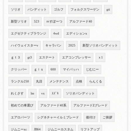
ソリオ
バンディット
ゴルフ
フォルクスワーゲン
gti
新型ソリオ
523
ｍすぽーつ
アルファード40
エグゼクティブラウンジ
4wd
エディションx
ハイウェイスターv
キャラバン
2025
新型ソリオバンディット
ｇｔ３
gt3
エステート
エアコンプレッサー
ｘ1
クリッパー
ｇｌｓ
600
マイバッハ
じむにー
ランクル250
丸目
メンテナンス
点検
らんくる
れくさす
lm
vx
ｽｽﾞｷ
ソリオバンディット
初めての車選び
アルファード40系
アルファードZグレード
エアロパーツ
シグネチャーイルミブレード
後付け
ご挨拶
ジムニーxc
JB64
ジムニーカスタム
リフトアップ