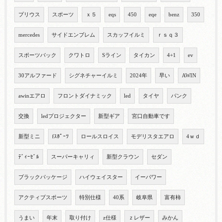
プリウス
スポーツ
ｘ５
eqs
450
eqe
benz
350
mercedes
サイドエンブレム
スカッフイルミ
ｒｓｑ３
スポーツバック
クワトロ
Sライン
タイカン
4+1
ev
30アルファード
シグネチャーイルミ
2024年
早い
AWIN
awinエアロ
フロントダイナミック
led
タイヤ
パンク
交換
ledプロジェクター
新型ギア
宮口自動車です
新型ミニ
fｽﾎﾟｰﾂ
ロールスロイス
モデリスタエアロ
4ｗｄ
ﾃﾞｨｰｾﾞﾙ
スーパーキャリィ
新型クラウン
セダン
ブラックパッケージ
ハイウェイスター
イーパワー
アクティブスポーツ
特別仕様
40系
岐阜県
富有柿
うまい
年末
取り付け
z仕様
ｚレザー
みかん