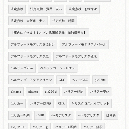
法定点検
法定点検 費用 安い
法定点検 おすすめ
法定点検 大阪市 安い
法定点検 時間
【車内にできます！オゾン除菌脱臭機｜光触媒導入】
アルファードモデリスタ後付け
アルファードモデリスタパール
アルファードモデリスタ黒
アルファードモデリスタ値段
ベルランゴshine
ベルランゴ シトロエン
ベルランゴ アクアグリーン
GLC
ベンツGLC
glc220d
glc amg
glcamg
glc220ｄ
ハリアー即納
ハリアー安い
はりあー
ハリアーZ即納
CHR
ヤリスクロスハイブリット
はりあー即納
C-HR
chrモデリスタ
c-hrモデリスタ
はりあ
ハリアーG
ハリアーｇ
ハリアーG即納
ハリアー値段