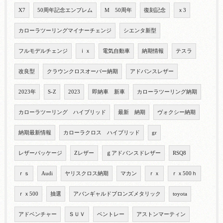
X7
50周年記念エンブレム
M 50周年
復刻記念
ｘ3
カローラツーリングマイナーチェンジ
シエンタ新型
フルモデルチェンジ
ｉｘ
電気自動車
納期情報
テスラ
改良型
クラウンクロスオーバー納期
アドバンスレザー
2023年
S-Z
2023
即納車 新車
カローラツーリング納期
カローラツーリング ハイブリッド
最新 納期
ヴォクシー納期
納期最新情報
カローラクロス ハイブリッド
gr
レザーパッケージ
Zレザー
ｇアドバンスドレザー
RSQ8
ｒｓ
Audi
ヤリスクロス納期
マカン
ｒｘ
ｒｘ500ｈ
ｒｘ500
抽選
アバンギャルドブロンズメタリック
toyota
アドベンチャー
ＳＵＶ
ベントレー
アストンマーティン