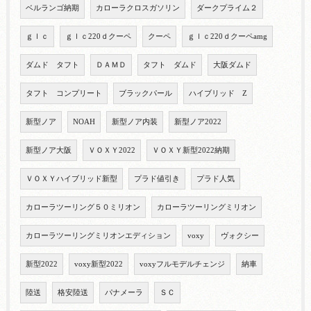
ベルランゴ納期
カローラクロスガソリン
ダークプライム２
ｇｌｃ
ｇｌｃ220ｄクーペ
クーペ
ｇｌｃ220ｄクーペamg
ダムド タフト
ＤＡＭＤ
タフト ダムド
大阪ダムド
タフト コンプリート
ブラックパール
ハイブリッド Z
新型ノア
NOAH
新型ノア内装
新型ノア2022
新型ノア大阪
ＶＯＸＹ2022
ＶＯＸＹ新型2022納期
ＶＯＸＹハイブリッド新型
プラド値引き
プラド人気
カローラツーリング５０ミリオン
カローラツーリングミリオン
カローラツーリングミリオンエディション
voxy
ヴォクシー
新型2022
voxy新型2022
voxyフルモデルチェンジ
納車
陸送
格安陸送
パナメーラ
ＳＣ