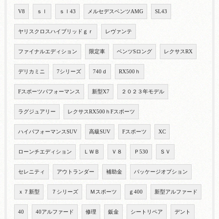
V8
ｓｌ
ｓｌ43
メルセデスベンツAMG
SL43
ヤリスクロスハイブリッドｇｒ
レヴァンテ
ファイナルエディション
限定車
ベンツSロング
レクサスRX
デリカミニ
7シリーズ
740ｄ
RX500ｈ
Fスポーツパフォーマンス
新型X7
２０２３年モデル
ラグジュアリー
レクサスRX500ｈFスポーツ
ハイパフォーマンスSUV
高級SUV
Fスポーツ
XC
ローンチエディション
ＬＷＢ
Ｖ８
Ｐ530
ＳＶ
セレニティ
アウトランダー
補助金
パッケージオプション
ｘ７新型
７シリーズ
Ｍスポーツ
ｇ400
新型アルファード
40
40アルファード
修理
鈑金
シートリペア
デント