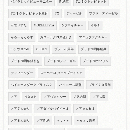
パノラミックビューモニター
即納車
Tコネクトナビキット
Tコネクトナビキット取付
TX
ディーゼル
プラド ディーゼル
もでりすた
MODELLISTA
シグネイチャー
イルミ
かろーらくろす
カローラクロス値引き
マニュファクチャー
ベンツＧ350
Ｇ350ｄ
プラド70周年
プラド70周年納期
プラド70周年値引き
プラド70ディーゼル
プラド70ガソリン
ディフェンダー
スーパーGLダークプライム２
ハイエースダークプライム２
ハイエース新型
プラド７０周年
ノア
ＮＯＡＨ
ノアヴォクシー
ノア納期
ノア大阪
ノア７人乗り
ノアダブルバイビー３
ノアｗｘｂ３
ノア８人乗り
ノア即納
ｖｏｘｙ
ｖｏｘｙ新型