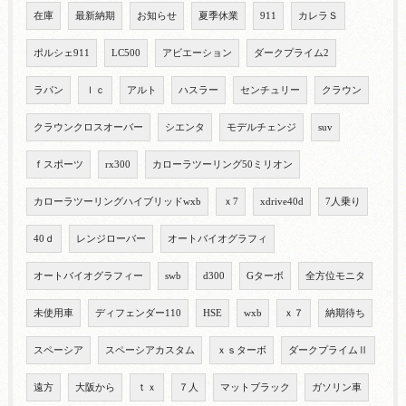
在庫
最新納期
お知らせ
夏季休業
911
カレラＳ
ポルシェ911
LC500
アビエーション
ダークプライム2
ラパン
ｌｃ
アルト
ハスラー
センチュリー
クラウン
クラウンクロスオーバー
シエンタ
モデルチェンジ
suv
ｆスポーツ
rx300
カローラツーリング50ミリオン
カローラツーリングハイブリッドwxb
ｘ7
xdrive40d
7人乗り
40ｄ
レンジローバー
オートバイオグラフィ
オートバイオグラフィー
swb
d300
Gターボ
全方位モニタ
未使用車
ディフェンダー110
HSE
wxb
ｘ７
納期待ち
スペーシア
スペーシアカスタム
ｘｓターボ
ダークプライムⅡ
遠方
大阪から
ｔｘ
７人
マットブラック
ガソリン車