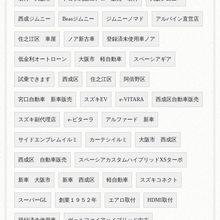
西成ジムニー
Beasジムニー
ジムニーノマド
アルパイン直営店
住之江区 車屋
ノア新古車
登録済未使用車ノア
低金利オートローン
大阪市 軽自動車
スペーシアギア
試乗できます
西成区
住之江区
阿倍野区
宮口自動車 新車販売
スズキEV
e-VITARA
西成区自動車販売
スズキ副代理店
e-ビターラ
アルファード 新車
サイドエンブレムイルミ
カーテシイルミ
大阪市 西成区
西成区 自動車販売
スペーシアカスタムハイブリッドXSターボ
新車 大阪市
新車 西成区
軽自動車
スズキコネクト
スーパーGL
創業１９５２年
エアロ取付
HDMI取付