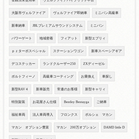
登録済未使用車
ヴェルファイアハイブリッド中古
大阪市ヴェルファイア
ヴェルファイア即納車
ミニバン高級車
新車納車
JBLプレミアムサウンドシステム
ミニバン
パワーゲート
地域密着
フィアット
新型エブリィ
ｐｚターボスペシャル
ステーションワゴン
新車スペーシアギア
デコステッカー
ランドクルーザー250
ZXディーゼル
ポルトフィーノ
高級車コーティング
お乗換え
車探し
新型RAV４
新車販売
常連のお客様
新型キャリィ
特別架装
お花屋さん仕様
Bentley Bentayga
ご納車
福祉車両
法人車両導入
フロンクス
ポルシェ マカン
マカン オプション豊富
マカン 200万オプション
DAMD little D