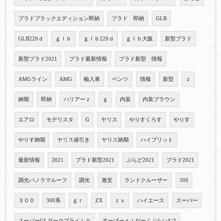
プラドブラックエディション即納
プラド 即納
GLB
GLB220ｄ
ｇｌｂ
ｇｌｂ220ｄ
ｇｌｂ大阪
新型プラド
新型プラド2021
プラド最新情報
プラド新型 情報
AMGライン
AMG
輸入車
ベンツ
情報
新型
ｚ
納期
即納
ハリアーｚ
ｇ
内装
内装ブラウン
エアロ
モデリスタ
G
ヤリス
やりすくろす
やりす
やりす納期
ヤリス値引き
ヤリス納期
ハイブリット
最新情報
2021
プラド新型2021
ぷらど2021
プラド2021
調光パノラマルーフ
調光
激安
ランドクルーザー
300
３００
300系
ｇｒ
ZX
ｚｘ
ハイエース
スーパー
スーパーGLダークプライムⅡ
すーぱーｇｌだーくぷらいむ2