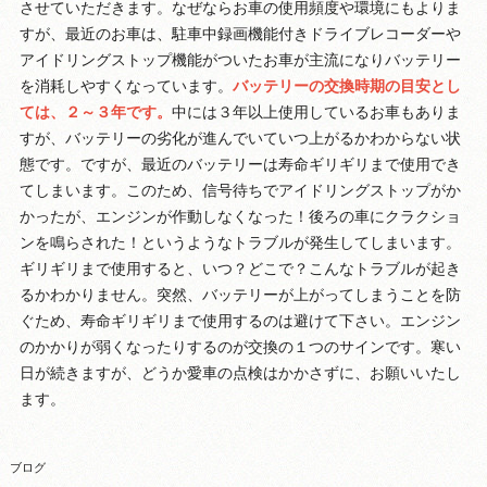
させていただきます。なぜならお車の使用頻度や環境にもよりま
すが、最近のお車は、駐車中録画機能付きドライブレコーダーや
アイドリングストップ機能がついたお車が主流になりバッテリー
を消耗しやすくなっています。
バッテリーの交換時期の目安とし
ては、２～３年です。
中には３年以上使用しているお車もありま
すが、バッテリーの劣化が進んでいていつ上がるかわからない状
態です。ですが、最近のバッテリーは寿命ギリギリまで使用でき
てしまいます。このため、信号待ちでアイドリングストップがか
かったが、エンジンが作動しなくなった！後ろの車にクラクショ
ンを鳴らされた！というようなトラブルが発生してしまいます。
ギリギリまで使用すると、いつ？どこで？こんなトラブルが起き
るかわかりません。突然、バッテリーが上がってしまうことを防
ぐため、寿命ギリギリまで使用するのは避けて下さい。エンジン
のかかりが弱くなったりするのが交換の１つのサインです。寒い
日が続きますが、どうか愛車の点検はかかさずに、お願いいたし
ます。
ブログ