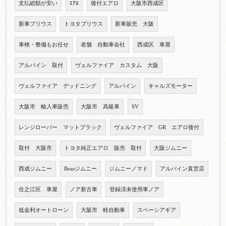
支払総額が安い
ｴｱﾛ
後付エアロ
大阪市西成区
新車プリウス
トヨタプリウス
新車販売 大阪
車検・整備もお任せ
老舗 自動車会社
西成区 車屋
アルパイン 取付
ヴェルファイア カスタム 大阪
ヴェルファイア デッドニング
アルパイン
キャルズモーター
大阪市 輸入車販売
大阪市 高級車
SV
レンジローバー マットブラック
ヴェルファイア GR エアロ後付
取付 大阪市
トヨタ純正エアロ 販売 取付
大阪ジムニー
西成ジムニー
Beasジムニー
ジムニーノマド
アルパイン直営店
住之江区 車屋
ノア新古車
登録済未使用車ノア
低金利オートローン
大阪市 軽自動車
スペーシアギア