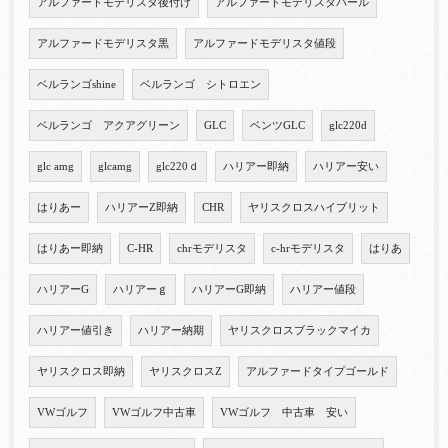
アルファードモデリスタ後付け
アルファードモデリスタパール
アルファードモデリスタ黒
アルファードモデリスタ値段
ベルランゴshine
ベルランゴ シトロエン
ベルランゴ アクアグリーン
GLC
ベンツGLC
glc220d
glc amg
glcamg
glc220ｄ
ハリアー即納
ハリアー安い
はりあー
ハリアーZ即納
CHR
ヤリスクロスハイブリット
はりあー即納
C-HR
chrモデリスタ
c-hrモデリスタ
はりあ
ハリアーG
ハリアーｇ
ハリアーG即納
ハリアー値段
ハリアー値引き
ハリアー納期
ヤリスクロスブラックマイカ
ヤリスクロス即納
ヤリスクロスZ
アルファードタイプゴールド
VWゴルフ
VWゴルフ中古車
VWゴルフ 中古車 安い