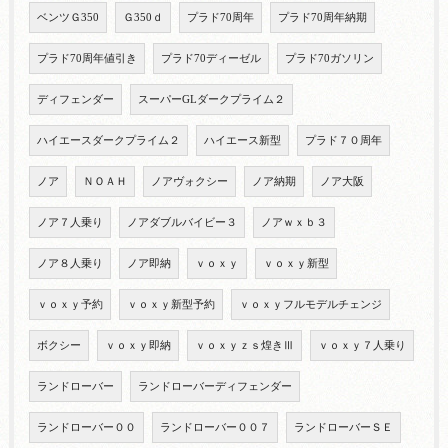
ベンツＧ350
Ｇ350ｄ
プラド70周年
プラド70周年納期
プラド70周年値引き
プラド70ディーゼル
プラド70ガソリン
ディフェンダー
スーパーGLダークプライム２
ハイエースダークプライム２
ハイエース新型
プラド７０周年
ノア
ＮＯＡＨ
ノアヴォクシー
ノア納期
ノア大阪
ノア７人乗り
ノアダブルバイビー３
ノアｗｘｂ３
ノア８人乗り
ノア即納
ｖｏｘｙ
ｖｏｘｙ新型
ｖｏｘｙ予約
ｖｏｘｙ新型予約
ｖｏｘｙフルモデルチェンジ
ボクシー
ｖｏｘｙ即納
ｖｏｘｙｚｓ煌きⅢ
ｖｏｘｙ７人乗り
ランドローバー
ランドローバーディフェンダー
ランドローバー００
ランドローバー００７
ランドローバーＳＥ