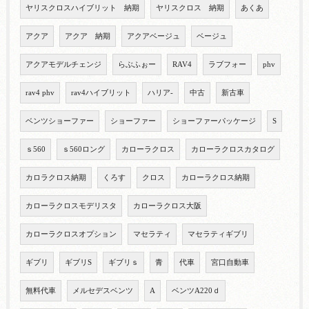
ヤリスクロスハイブリット 納期
ヤリスクロス 納期
あくあ
アクア
アクア 納期
アクアベージュ
ベージュ
アクアモデルチェンジ
らぶふぉー
RAV4
ラブフォー
phv
rav4 phv
rav4ハイブリット
ハリア-
中古
新古車
ベンツショーファー
ショーファー
ショーファーパッケージ
S
ｓ560
ｓ560ロング
カローラクロス
カローラクロスカタログ
カロラクロス納期
くろす
クロス
カローラクロス納期
カローラクロスモデリスタ
カローラクロス大阪
カローラクロスオプション
マセラティ
マセラティギブリ
ギブリ
ギブリS
ギブリｓ
青
代車
宮口自動車
無料代車
メルセデスベンツ
A
ベンツA220ｄ