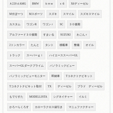
Ａ220ｄAMG
BMW
ｂｍｗ
ｘ６
X6ディーゼル
Mすぽーつ
Mスポーツ
スズキ
スマイル
スズキスマイル
カスタム
ワゴンR
ワゴンｒ
SC
３０後期
アルファード３０後期
すまいる
SUZUKI
わごんｒ
2トンカラー
たんと
タント
積載車
整備
オイル
トラック
スーパーｇｌ
ハイエーススーパーGL
スーパーGLダークプライム
パノラミックビュー
パノラミックビューモニター
即納車
Tコネクトナビキット
Tコネクトナビキット取付
TX
ディーゼル
プラド ディーゼル
もでりすた
MODELLISTA
シグネイチャー
イルミ
かろーらくろす
カローラクロス値引き
マニュファクチャー