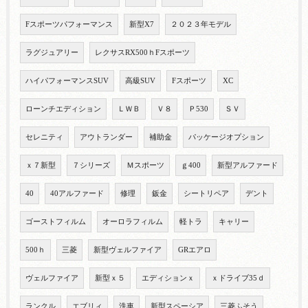
Fスポーツパフォーマンス
新型X7
２０２３年モデル
ラグジュアリー
レクサスRX500ｈFスポーツ
ハイパフォーマンスSUV
高級SUV
Fスポーツ
XC
ローンチエディション
ＬＷＢ
Ｖ８
Ｐ530
ＳＶ
セレニティ
アウトランダー
補助金
パッケージオプション
ｘ７新型
７シリーズ
Ｍスポーツ
ｇ400
新型アルファード
40
40アルファード
修理
鈑金
シートリペア
デント
ゴーストフィルム
オーロラフィルム
軽トラ
キャリー
500ｈ
三菱
新型ヴェルファイア
GRエアロ
ヴェルファイア
新型ｘ５
エディションｘ
ｘドライブ35ｄ
ランクル
エブリィ
洗車
新型スペーシア
三菱ふそう