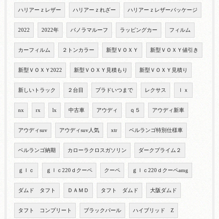
ハリアーｚレザー
ハリアーｚれざー
ハリアーｚレザーパッケージ
2022
2022年
パノラマルーフ
ラッピングカー
フィルム
カーフィルム
２トンカラー
新型ＶＯＸＹ
新型ＶＯＸＹ値引き
新型ＶＯＸＹ2022
新型ＶＯＸＹ見積もり
新型ＶＯＸＹ見積り
新しいトラック
２台目
プラドいつまで
レクサス
ｌｘ
nx
rx
lx
中古車
アウディ
ｑ５
アウディ新車
アウディsuv
アウディsuv人気
xtr
ベルランゴ特別仕様車
ベルランゴ納期
カローラクロスガソリン
ダークプライム２
ｇｌｃ
ｇｌｃ220ｄクーペ
クーペ
ｇｌｃ220ｄクーペamg
ダムド タフト
ＤＡＭＤ
タフト ダムド
大阪ダムド
タフト コンプリート
ブラックパール
ハイブリッド Z