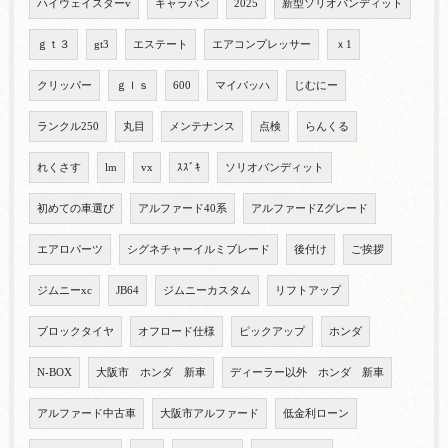
ハイウェイスターv
キャラバン
2025
新型ソリオバンディット
ｇｔ３
gt3
エステート
エアコンプレッサー
ｘ1
クリッパー
ｇｌｓ
600
マイバッハ
じむにー
ランクル250
丸目
メンテナンス
点検
らんくる
れくさす
lm
vx
ｽｽﾞｷ
ソリオバンディット
初めての車選び
アルファード40系
アルファードZグレード
エアロパーツ
シグネチャーイルミブレード
後付け
ご挨拶
ジムニーxc
JB64
ジムニーカスタム
リフトアップ
ブロックタイヤ
オフロード仕様
ピックアップ
ホンダ
N-BOX
大阪市 ホンダ 新車
ディーラー以外 ホンダ 新車
アルファード中古車
大阪市アルファード
低金利ローン