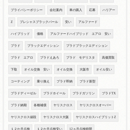
プライバシーポリシー
会社案内
車の購入
応募
ハリアー
Z
プレシャスブラックパール
安い
アルファード
ハイブリッド
価格
アルファードハイブリッド エアロ 安い
プラド
ブラックエディション
プラドブラックエディション
プラド エアロ
プラドえあろ
プラド モデリスタ
高価買取
下取
オイル交換 安い
オイル交換
大阪市
オイル安い
コーティング
乗り換え
プラド即納
プラド新型
プラドディーゼル
プラドホイール
プラドガソリン
プラドTX
プラド納期
各種補償
ヤリスクロス
ヤリスクロスオーバー
ヤリスクロス値段
ヤリスクロス大阪
ヤリスクロスハイブリットZ
１２か月点検
１２か月点検安い
12ヵ月点検時間