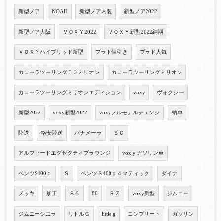
新型ノア
NOAH
新型ノア内装
新型ノア2022
新型ノア大阪
ＶＯＸＹ2022
ＶＯＸＹ新型2022納期
ＶＯＸＹハイブリッド新型
プラド値引き
プラド人気
カローラツーリング５０ミリオン
カローラツーリングミリオン
カローラツーリングミリオンエディション
voxy
ヴォクシー
新型2022
voxy新型2022
voxyフルモデルチェンジ
納車
陸送
格安陸送
パナメーラ
ＳＣ
アルファードエグゼクティブラウンジ
voxｙガソリン車
ベンツS400ｄ
Ｓ
ベンツＳ400ｄ４マティック
ダイナ
メッキ
加工
８６
86
ＲＺ
voxy新型
ジムニー
ジムニーシエラ
リトルＧ
little g
コンプリート
ガソリン