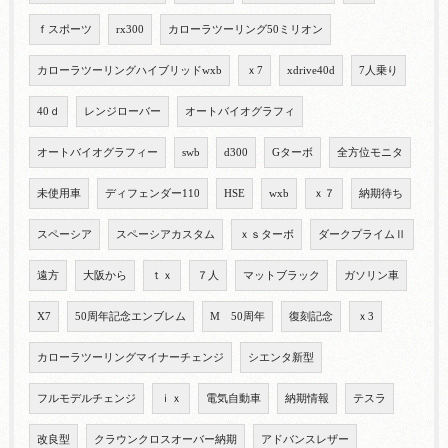
ｆスポーツ
rx300
カローラツーリング50ミリオン
カローラツーリングハイブリッドwxb
ｘ7
xdrive40d
7人乗り
40ｄ
レンジローバー
オートバイオグラフィ
オートバイオグラフィー
swb
d300
Gターボ
全方位モニタ
未使用車
ディフェンダー110
HSE
wxb
ｘ７
納期待ち
スペーシア
スペーシアカスタム
ｘｓターボ
ダークプライムⅡ
遠方
大阪から
ｔｘ
７人
マットブラック
ガソリン車
X7
50周年記念エンブレム
M 50周年
復刻記念
ｘ3
カローラツーリングマイナーチェンジ
シエンタ新型
フルモデルチェンジ
ｉｘ
電気自動車
納期情報
テスラ
改良型
クラウンクロスオーバー納期
アドバンスレザー