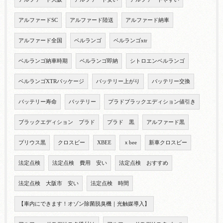
アルファードSC
アルファード陸送
アルファード納車
アルファード全国
ベルランゴ
ベルランゴxtr
ベルランゴ納車時期
ベルランゴ即納
シトロエンベルランゴ
ベルランゴXTRパッケージ
バッテリー上がり
バッテリー交換
バッテリー寿命
バッテリー
プラドブラックエディション値引き
ブラックエディション プラド
プラド 黒
アルファード黒
プリウス黒
クロスビー
XBEE
ｘbee
新車クロスビー
法定点検
法定点検 費用 安い
法定点検 おすすめ
法定点検 大阪市 安い
法定点検 時間
【車内にできます！オゾン除菌脱臭機｜光触媒導入】