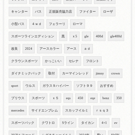
キャンター
バス
正規販売協力店
ファイター
ローザ
小型バス
４ｗｄ
フェラーリ
ローマ
スポーツラインエディション
黒
ｘ5
gle
400d
gle400d
改良
2024
アースカラー
アース
ａｄ
クラウンスポーツ
かっこいい
セレナ
フロント
ダイナミックパック
取付
カーマインレッド
jimny
crown
sport
ウルス
ガラス９ハイパー
ソフト９９
おすすめ
プリウス
スポーツ
ｘ５
eqs
450
eqe
benz
350
mercedes
サイドエンブレム
スカッフイルミ
ｒｓｑ３
スポーツバック
クワトロ
Sライン
タイカン
4+1
ev