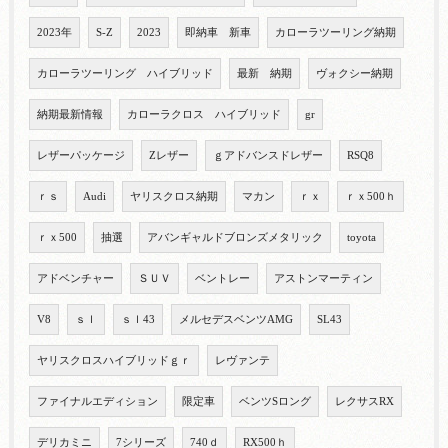
2023年
S-Z
2023
即納車 新車
カローラツーリング納期
カローラツーリング ハイブリッド
最新 納期
ヴォクシー納期
納期最新情報
カローラクロス ハイブリッド
gr
レザーパッケージ
Zレザー
ｇアドバンスドレザー
RSQ8
ｒｓ
Audi
ヤリスクロス納期
マカン
ｒｘ
ｒｘ500ｈ
ｒｘ500
抽選
アバンギャルドブロンズメタリック
toyota
アドベンチャー
ＳＵＶ
ベントレー
アストンマーティン
V8
ｓｌ
ｓｌ43
メルセデスベンツAMG
SL43
ヤリスクロスハイブリッドｇｒ
レヴァンテ
ファイナルエディション
限定車
ベンツSロング
レクサスRX
デリカミニ
7シリーズ
740ｄ
RX500ｈ