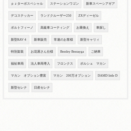
ｐｚターボスペシャル
ステーションワゴン
新車スペーシアギア
デコステッカー
ランドクルーザー250
ZXディーゼル
ポルトフィーノ
高級車コーティング
お乗換え
車探し
新型RAV４
新車販売
常連のお客様
新型キャリィ
特別架装
お花屋さん仕様
Bentley Bentayga
ご納車
福祉車両
法人車両導入
フロンクス
ポルシェ マカン
マカン オプション豊富
マカン 200万オプション
DAMD little D
新型セレナ
日産セレナ