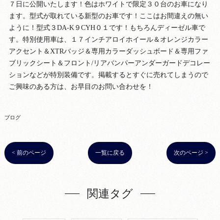
７日に公開いたします！色はホワイトで限定３０台のお車になり
ます。型式が取れている新型のお車です！ここはお間違えの無い
ように！型式３DA-K９CYH０１です！もちろんディーゼル車で
す。特別使用車は、１７インチアロイホイール＆オレンジカラー
アクセント＆XTRバッジ＆専用カラーダッシュボード＆専用ファ
ブリックシート＆フロント/リアバンパーアンダーガードデコレー
ションなどが特別装備です。掲載するとすぐに売れてしまうので
ご興味のある方は、お早目のお問い合わせを！
ブログ
< 前のページ
一覧に戻る
次のページ >
関連タグ