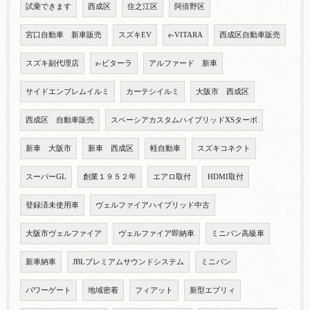
試乗できます
西成区
住之江区
阿倍野区
宮口自動車 新車販売
スズキEV
e-VITARA
西成区自動車販売
スズキ副代理店
e-ビターラ
アルファード 新車
サイドエンブレムイルミ
カーテシイルミ
大阪市 西成区
西成区 自動車販売
スペーシアカスタムハイブリッドXSターボ
新車 大阪市
新車 西成区
軽自動車
スズキコネクト
スーパーGL
創業１９５２年
エアロ取付
HDMI取付
登録済未使用車
ヴェルファイアハイブリッド中古
大阪市ヴェルファイア
ヴェルファイア即納車
ミニバン高級車
新車納車
JBLプレミアムサウンドシステム
ミニバン
パワーゲート
地域密着
フィアット
新型エブリィ