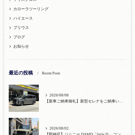
カローラツーリング
ハイエース
プリウス
ブログ
お知らせ
最近の投稿
Recent Posts
2026/08/08
【新車ご納車御礼】新型セレナをご納車いたしました！宮口自動車株式会社
2026/08/02
【即納可】ジムニー DAMD「little D.」コンプリート！登録済未使用車あり