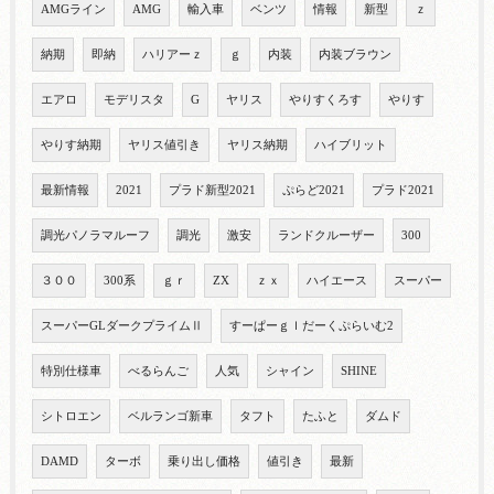
AMGライン
AMG
輸入車
ベンツ
情報
新型
ｚ
納期
即納
ハリアーｚ
ｇ
内装
内装ブラウン
エアロ
モデリスタ
G
ヤリス
やりすくろす
やりす
やりす納期
ヤリス値引き
ヤリス納期
ハイブリット
最新情報
2021
プラド新型2021
ぷらど2021
プラド2021
調光パノラマルーフ
調光
激安
ランドクルーザー
300
３００
300系
ｇｒ
ZX
ｚｘ
ハイエース
スーパー
スーパーGLダークプライムⅡ
すーぱーｇｌだーくぷらいむ2
特別仕様車
べるらんご
人気
シャイン
SHINE
シトロエン
ベルランゴ新車
タフト
たふと
ダムド
DAMD
ターボ
乗り出し価格
値引き
最新