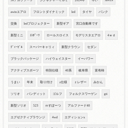
30アルファード
シグネチャーイルミ
2024年
早い
AWIN
awinエアロ
フロントダイナミック
led
タイヤ
パンク
交換
ledプロジェクター
新型ギア
宮口自動車です
新型ミニ
fｽﾎﾟｰﾂ
ロールスロイス
モデリスタエアロ
4ｗｄ
ﾃﾞｨｰｾﾞﾙ
スーパーキャリィ
新型クラウン
セダン
ブラックパッケージ
ハイウェイスター
イーパワー
アクティブスポーツ
特別仕様
40系
岐阜県
富有柿
うまい
年末
取り付け
z仕様
ｚレザー
みかん
ソリオ
バンディット
ゴルフ
フォルクスワーゲン
gti
新型ソリオ
523
ｍすぽーつ
アルファード40
エグゼクティブラウンジ
4wd
エディションx