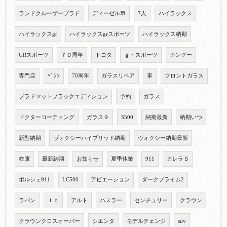
ランドクルーザープラド
ディーゼル車
7人
ハイラックス
ハイラックスgr
ハイラックスgrスポーツ
ハイラックス納期
GRスポーツ
７０周年
トヨタ
ｇｒスポーツ
カングー
専門店
ﾍﾞﾝﾂ
70周年
ガラスリペア
車
フロントガラス
プラドマットブラックエディション
予約
ガラス
ドクターコーティング
ガラス９
S500
納期最新
納期いつ
新型納期
ヴォクシーハイブリッド納期
ヴォクシー納期最新
在庫
最新納期
お知らせ
夏季休業
911
カレラＳ
ポルシェ911
LC500
アビエーション
ダークプライム2
ラパン
ｌｃ
アルト
ハスラー
センチュリー
クラウン
クラウンクロスオーバー
シエンタ
モデルチェンジ
suv