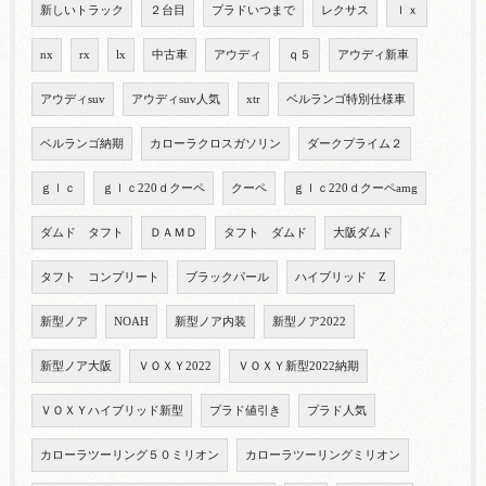
新しいトラック
２台目
プラドいつまで
レクサス
ｌｘ
nx
rx
lx
中古車
アウディ
ｑ５
アウディ新車
アウディsuv
アウディsuv人気
xtr
ベルランゴ特別仕様車
ベルランゴ納期
カローラクロスガソリン
ダークプライム２
ｇｌｃ
ｇｌｃ220ｄクーペ
クーペ
ｇｌｃ220ｄクーペamg
ダムド タフト
ＤＡＭＤ
タフト ダムド
大阪ダムド
タフト コンプリート
ブラックパール
ハイブリッド Z
新型ノア
NOAH
新型ノア内装
新型ノア2022
新型ノア大阪
ＶＯＸＹ2022
ＶＯＸＹ新型2022納期
ＶＯＸＹハイブリッド新型
プラド値引き
プラド人気
カローラツーリング５０ミリオン
カローラツーリングミリオン