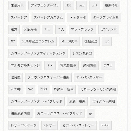
未使用車
ディフェンダー110
HSE
wxb
ｘ７
納期待ち
スペーシア
スペーシアカスタム
ｘｓターボ
ダークプライムⅡ
遠方
大阪から
ｔｘ
７人
マットブラック
ガソリン車
X7
50周年記念エンブレム
M 50周年
復刻記念
ｘ3
カローラツーリングマイナーチェンジ
シエンタ新型
フルモデルチェンジ
ｉｘ
電気自動車
納期情報
テスラ
改良型
クラウンクロスオーバー納期
アドバンスレザー
2023年
S-Z
2023
即納車 新車
カローラツーリング納期
カローラツーリング ハイブリッド
最新 納期
ヴォクシー納期
納期最新情報
カローラクロス ハイブリッド
gr
レザーパッケージ
Zレザー
ｇアドバンスドレザー
RSQ8