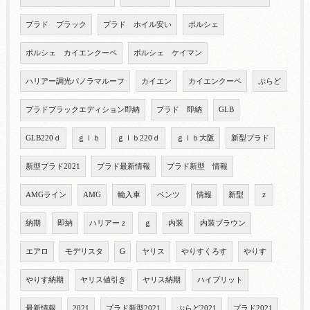
プラド ブラック
プラド ホイル安い
ポルシェ
ポルシェ カイエンクーペ
ポルシェ ケイマン
ハリアー調光パノラマルーフ
カイエン
カイエンクーペ
ぷらど
プラドブラックエディション即納
プラド 即納
GLB
GLB220ｄ
ｇｌｂ
ｇｌｂ220ｄ
ｇｌｂ大阪
新型プラド
新型プラド2021
プラド最新情報
プラド新型 情報
AMGライン
AMG
輸入車
ベンツ
情報
新型
ｚ
納期
即納
ハリアーｚ
ｇ
内装
内装ブラウン
エアロ
モデリスタ
G
ヤリス
やりすくろす
やりす
やりす納期
ヤリス値引き
ヤリス納期
ハイブリット
最新情報
2021
プラド新型2021
ぷらど2021
プラド2021