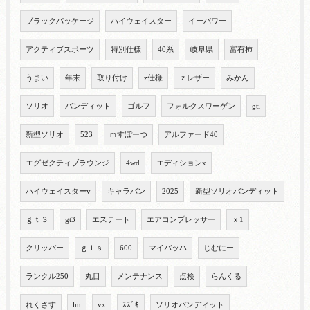
ブラックパッケージ
ハイウェイスター
イーパワー
アクティブスポーツ
特別仕様
40系
岐阜県
富有柿
うまい
年末
取り付け
z仕様
ｚレザー
みかん
ソリオ
バンディット
ゴルフ
フォルクスワーゲン
gti
新型ソリオ
523
ｍすぽーつ
アルファード40
エグゼクティブラウンジ
4wd
エディションx
ハイウェイスターv
キャラバン
2025
新型ソリオバンディット
ｇｔ３
gt3
エステート
エアコンプレッサー
ｘ1
クリッパー
ｇｌｓ
600
マイバッハ
じむにー
ランクル250
丸目
メンテナンス
点検
らんくる
れくさす
lm
vx
ｽｽﾞｷ
ソリオバンディット