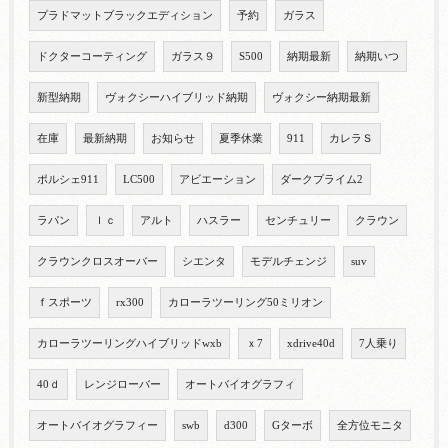
プラドマットブラックエディション
予約
ガラス
ドクターコーティング
ガラス９
S500
納期最新
納期いつ
新型納期
ヴォクシーハイブリッド納期
ヴォクシー納期最新
在庫
最新納期
お知らせ
夏季休業
911
カレラＳ
ポルシェ911
LC500
アビエーション
ダークプライム2
ラパン
ｌｃ
アルト
ハスラー
センチュリー
クラウン
クラウンクロスオーバー
シエンタ
モデルチェンジ
suv
ｆスポーツ
rx300
カローラツーリング50ミリオン
カローラツーリングハイブリッドwxb
ｘ7
xdrive40d
7人乗り
40ｄ
レンジローバー
オートバイオグラフィ
オートバイオグラフィー
swb
d300
Gターボ
全方位モニタ