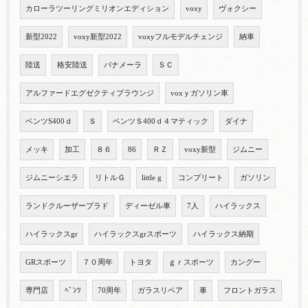
カローラツーリングミリオンエディション
voxy
ヴォクシー
新型2022
voxy新型2022
voxyフルモデルチェンジ
納車
陸送
格安陸送
パナメーラ
ＳＣ
アルファードエグゼクティブラウンジ
voxｙガソリン車
ベンツS400ｄ
Ｓ
ベンツＳ400ｄ４マティック
ダイナ
メッキ
加工
８６
86
ＲＺ
voxy新型
ジムニー
ジムニーシエラ
リトルＧ
little g
コンプリート
ガソリン
ランドクルーザープラド
ディーゼル車
7人
ハイラックス
ハイラックスgr
ハイラックスgrスポーツ
ハイラックス納期
GRスポーツ
７０周年
トヨタ
ｇｒスポーツ
カングー
専門店
ﾍﾞﾝﾂ
70周年
ガラスリペア
車
フロントガラス