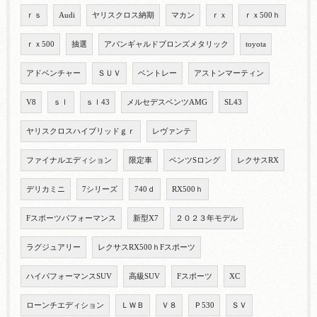
ｒｓ
Audi
ヤリスクロス納期
マカン
ｒｘ
ｒｘ500ｈ
ｒｘ500
抽選
アバンギャルドブロンズメタリック
toyota
アドベンチャー
ＳＵＶ
ベントレー
アストンマーティン
V8
ｓｌ
ｓｌ43
メルセデスベンツAMG
SL43
ヤリスクロスハイブリッドｇｒ
レヴァンテ
ファイナルエディション
限定車
ベンツSロング
レクサスRX
デリカミニ
7シリーズ
740ｄ
RX500ｈ
Fスポーツパフォーマンス
新型X7
２０２３年モデル
ラグジュアリー
レクサスRX500ｈFスポーツ
ハイパフォーマンスSUV
高級SUV
Fスポーツ
XC
ローンチエディション
ＬＷＢ
Ｖ８
Ｐ530
ＳＶ