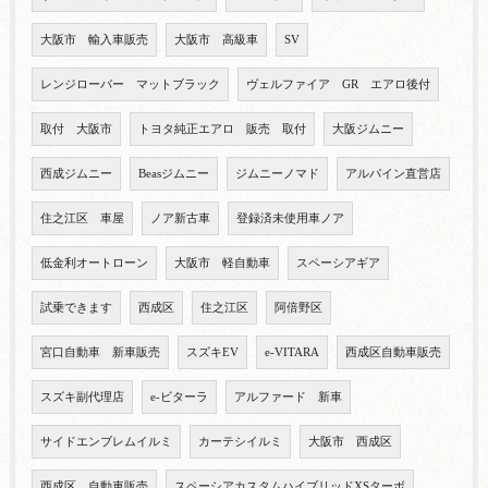
大阪市 輸入車販売
大阪市 高級車
SV
レンジローバー マットブラック
ヴェルファイア GR エアロ後付
取付 大阪市
トヨタ純正エアロ 販売 取付
大阪ジムニー
西成ジムニー
Beasジムニー
ジムニーノマド
アルパイン直営店
住之江区 車屋
ノア新古車
登録済未使用車ノア
低金利オートローン
大阪市 軽自動車
スペーシアギア
試乗できます
西成区
住之江区
阿倍野区
宮口自動車 新車販売
スズキEV
e-VITARA
西成区自動車販売
スズキ副代理店
e-ビターラ
アルファード 新車
サイドエンブレムイルミ
カーテシイルミ
大阪市 西成区
西成区 自動車販売
スペーシアカスタムハイブリッドXSターボ