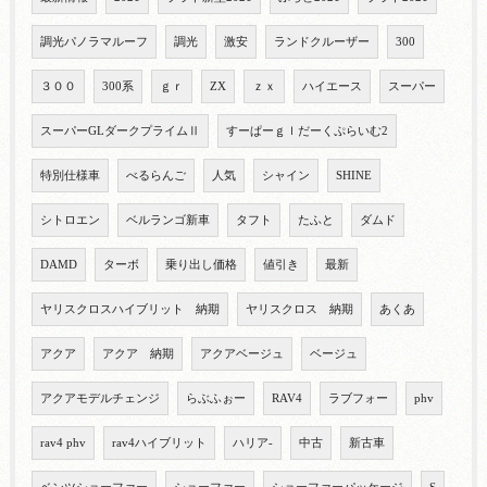
調光パノラマルーフ
調光
激安
ランドクルーザー
300
３００
300系
ｇｒ
ZX
ｚｘ
ハイエース
スーパー
スーパーGLダークプライムⅡ
すーぱーｇｌだーくぷらいむ2
特別仕様車
べるらんご
人気
シャイン
SHINE
シトロエン
ベルランゴ新車
タフト
たふと
ダムド
DAMD
ターボ
乗り出し価格
値引き
最新
ヤリスクロスハイブリット 納期
ヤリスクロス 納期
あくあ
アクア
アクア 納期
アクアベージュ
ベージュ
アクアモデルチェンジ
らぶふぉー
RAV4
ラブフォー
phv
rav4 phv
rav4ハイブリット
ハリア-
中古
新古車