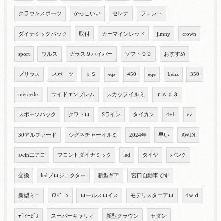
クラウンスポーツ
かっこいい
セレナ
フロント
ダイナミックパック
取付
カーマインレッド
jimny
crown
sport
ウルス
ガラス９ハイパー
ソフト９９
おすすめ
プリウス
スポーツ
ｘ５
eqs
450
eqe
benz
350
mercedes
サイドエンブレム
スカッフイルミ
ｒｓｑ３
スポーツバック
クワトロ
Sライン
タイカン
4+1
ev
30アルファード
シグネチャーイルミ
2024年
早い
AWIN
awinエアロ
フロントダイナミック
led
タイヤ
パンク
交換
ledプロジェクター
新型ギア
宮口自動車です
新型ミニ
fｽﾎﾟｰﾂ
ロールスロイス
モデリスタエアロ
4ｗｄ
ﾃﾞｨｰｾﾞﾙ
スーパーキャリィ
新型クラウン
セダン