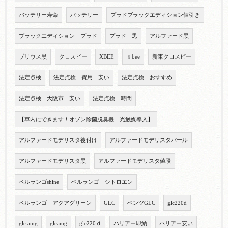
バッテリー寿命
バッテリー
プラドブラックエディション値引き
ブラックエディション プラド
プラド 黒
アルファード黒
プリウス黒
クロスビー
XBEE
ｘbee
新車クロスビー
法定点検
法定点検 費用 安い
法定点検 おすすめ
法定点検 大阪市 安い
法定点検 時間
【車内にできます！オゾン除菌脱臭機｜光触媒導入】
アルファードモデリスタ後付け
アルファードモデリスタパール
アルファードモデリスタ黒
アルファードモデリスタ値段
ベルランゴshine
ベルランゴ シトロエン
ベルランゴ アクアグリーン
GLC
ベンツGLC
glc220d
glc amg
glcamg
glc220ｄ
ハリアー即納
ハリアー安い