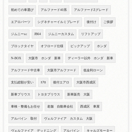
初めての車選び
アルファード40系
アルファードZグレード
エアロパーツ
シグネチャーイルミブレード
後付け
ご挨拶
ジムニーxc
JB64
ジムニーカスタム
リフトアップ
ブロックタイヤ
オフロード仕様
ピックアップ
ホンダ
N-BOX
大阪市 ホンダ 新車
ディーラー以外 ホンダ 新車
アルファード中古車
大阪市アルファード
低金利ローン
支払総額が安い
ｴｱﾛ
後付エアロ
大阪市西成区
新車プリウス
トヨタプリウス
新車販売 大阪
車検・整備もお任せ
老舗 自動車会社
西成区 車屋
アルパイン 取付
ヴェルファイア カスタム 大阪
ヴェルファイア デッドニング
アルパイン
キャルズモーター