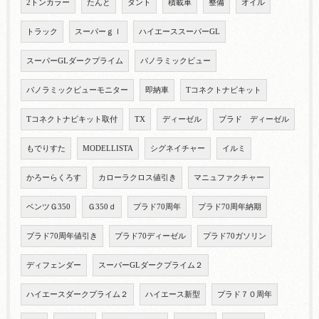
2トンカラー
たんと
タント
積載車
整備
オイル
トラック
スーパーｇｌ
ハイエーススーパーGL
スーパーGLダークプライム
パノラミックビュー
パノラミックビューモニター
即納車
Tコネクトナビキット
Tコネクトナビキット取付
TX
ディーゼル
プラド ディーゼル
もでりすた
MODELLISTA
シグネイチャー
イルミ
かろーらくろす
カローラクロス値引き
マニュファクチャー
ベンツＧ350
Ｇ350ｄ
プラド70周年
プラド70周年納期
プラド70周年値引き
プラド70ディーゼル
プラド70ガソリン
ディフェンダー
スーパーGLダークプライム２
ハイエースダークプライム２
ハイエース新型
プラド７０周年