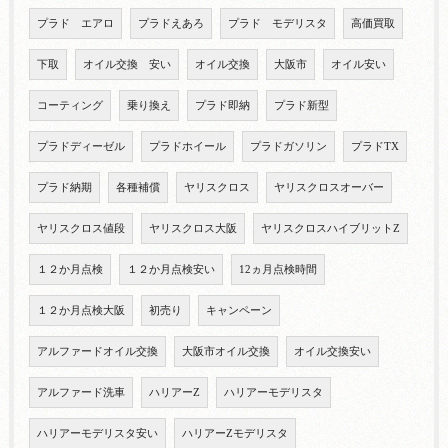
プラド エアロ
プラドえあろ
プラド モデリスタ
高価買取
下取
オイル交換 安い
オイル交換
大阪市
オイル安い
コーティング
乗り換え
プラド即納
プラド新型
プラドディーゼル
プラドホイール
プラドガソリン
プラドTX
プラド納期
各種補償
ヤリスクロス
ヤリスクロスオーバー
ヤリスクロス値段
ヤリスクロス大阪
ヤリスクロスハイブリットZ
１２か月点検
１２か月点検安い
12ヵ月点検時間
１２か月点検大阪
初売り
キャンペーン
アルファードオイル交換
大阪市オイル交換
オイル交換安い
アルファード洗車
ハリアーZ
ハリアーモデリスタ
ハリアーモデリスタ安い
ハリアーZモデリスタ