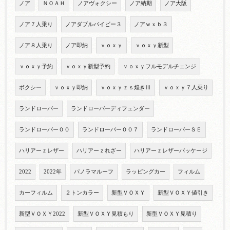
ノア
ＮＯＡＨ
ノアヴォクシー
ノア納期
ノア大阪
ノア７人乗り
ノアダブルバイビー３
ノアｗｘｂ３
ノア８人乗り
ノア即納
ｖｏｘｙ
ｖｏｘｙ新型
ｖｏｘｙ予約
ｖｏｘｙ新型予約
ｖｏｘｙフルモデルチェンジ
ボクシー
ｖｏｘｙ即納
ｖｏｘｙｚｓ煌きⅢ
ｖｏｘｙ７人乗り
ランドローバー
ランドローバーディフェンダー
ランドローバー００
ランドローバー００７
ランドローバーＳＥ
ハリアーｚレザー
ハリアーｚれざー
ハリアーｚレザーパッケージ
2022
2022年
パノラマルーフ
ラッピングカー
フィルム
カーフィルム
２トンカラー
新型ＶＯＸＹ
新型ＶＯＸＹ値引き
新型ＶＯＸＹ2022
新型ＶＯＸＹ見積もり
新型ＶＯＸＹ見積り