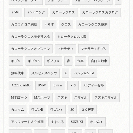
ベンツショーファー
ショーファー
ショーファーパッケージ
S
ｓ560
ｓ560ロング
カローラクロス
カローラクロスカタログ
カロラクロス納期
くろす
クロス
カローラクロス納期
カローラクロスモデリスタ
カローラクロス大阪
カローラクロスオプション
マセラティ
マセラティギブリ
ギブリ
ギブリS
ギブリｓ
青
代車
宮口自動車
無料代車
メルセデスベンツ
A
ベンツA220ｄ
Ａ220ｄAMG
BMW
ｂｍｗ
ｘ６
X6ディーゼル
Mすぽーつ
Mスポーツ
スズキ
スマイル
スズキスマイル
カスタム
ワゴンR
ワゴンｒ
SC
３０後期
アルファード３０後期
すまいる
SUZUKI
わごんｒ