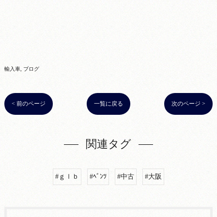
輸入車
ブログ
< 前のページ
一覧に戻る
次のページ >
関連タグ
#ｇｌｂ
#ﾍﾞﾝﾂ
#中古
#大阪