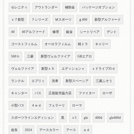
セレニティ
アウトランダー
補助金
パッケージオプション
ｘ７新型
７シリーズ
Ｍスポーツ
ｇ400
新型アルファード
40
40アルファード
修理
鈑金
シートリペア
デント
ゴーストフィルム
オーロラフィルム
軽トラ
キャリー
500ｈ
三菱
新型ヴェルファイア
GRエアロ
ヴェルファイア
新型ｘ５
エディションｘ
ｘドライブ35ｄ
ランクル
エブリィ
洗車
新型スペーシア
三菱ふそう
キャンター
バス
正規販売協力店
ファイター
ローザ
小型バス
４ｗｄ
フェラーリ
ローマ
スポーツラインエディション
黒
ｘ5
gle
400d
gle400d
改良
2024
アースカラー
アース
ａｄ