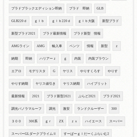
プラドブラックエディション即納
プラド 即納
GLB
GLB220ｄ
ｇｌｂ
ｇｌｂ220ｄ
ｇｌｂ大阪
新型プラド
新型プラド2021
プラド最新情報
プラド新型 情報
AMGライン
AMG
輸入車
ベンツ
情報
新型
ｚ
納期
即納
ハリアーｚ
ｇ
内装
内装ブラウン
エアロ
モデリスタ
G
ヤリス
やりすくろす
やりす
やりす納期
ヤリス値引き
ヤリス納期
ハイブリット
最新情報
2021
プラド新型2021
ぷらど2021
プラド2021
調光パノラマルーフ
調光
激安
ランドクルーザー
300
３００
300系
ｇｒ
ZX
ｚｘ
ハイエース
スーパー
スーパーGLダークプライムⅡ
すーぱーｇｌだーくぷらいむ2