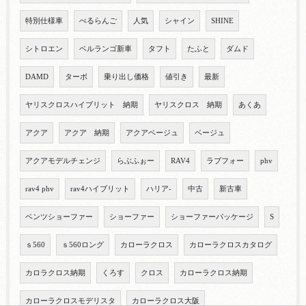
特別仕様車
べるらんご
人気
シャイン
SHINE
シトロエン
ベルランゴ新車
タフト
たふと
ダムド
DAMD
ターボ
乗り出し価格
値引き
最新
ヤリスクロスハイブリット 納期
ヤリスクロス 納期
あくあ
アクア
アクア 納期
アクアベージュ
ベージュ
アクアモデルチェンジ
らぶふぉー
RAV4
ラブフォー
phv
rav4 phv
rav4ハイブリット
ハリア-
中古
新古車
ベンツショーファー
ショーファー
ショーファーパッケージ
S
ｓ560
ｓ560ロング
カローラクロス
カローラクロスカタログ
カロラクロス納期
くろす
クロス
カローラクロス納期
カローラクロスモデリスタ
カローラクロス大阪