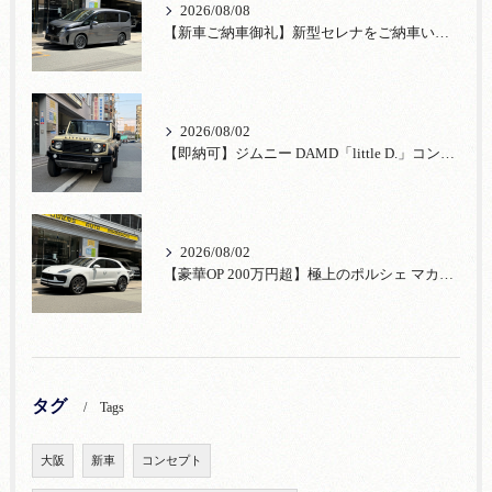
2026/08/08
【新車ご納車御礼】新型セレナをご納車いたしました！宮口自動車株式会社
2026/08/02
【即納可】ジムニー DAMD「little D.」コンプリート！登録済未使用車あり
2026/08/02
【豪華OP 200万円超】極上のポルシェ マカンが入荷！注目のオプション装備
タグ
Tags
大阪
新車
コンセプト