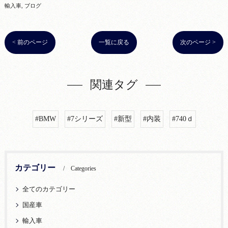
輸入車
ブログ
< 前のページ
一覧に戻る
次のページ >
関連タグ
#BMW
#7シリーズ
#新型
#内装
#740ｄ
カテゴリー
Categories
全てのカテゴリー
国産車
輸入車