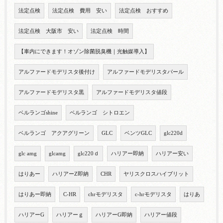
法定点検
法定点検 費用 安い
法定点検 おすすめ
法定点検 大阪市 安い
法定点検 時間
【車内にできます！オゾン除菌脱臭機｜光触媒導入】
アルファードモデリスタ後付け
アルファードモデリスタパール
アルファードモデリスタ黒
アルファードモデリスタ値段
ベルランゴshine
ベルランゴ シトロエン
ベルランゴ アクアグリーン
GLC
ベンツGLC
glc220d
glc amg
glcamg
glc220ｄ
ハリアー即納
ハリアー安い
はりあー
ハリアーZ即納
CHR
ヤリスクロスハイブリット
はりあー即納
C-HR
chrモデリスタ
c-hrモデリスタ
はりあ
ハリアーG
ハリアーｇ
ハリアーG即納
ハリアー値段