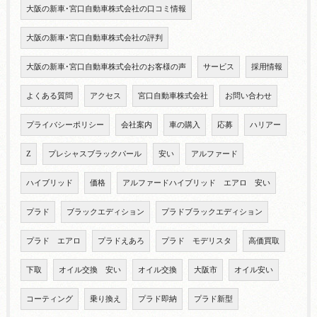
大阪の新車･宮口自動車株式会社の口コミ情報
大阪の新車･宮口自動車株式会社の評判
大阪の新車･宮口自動車株式会社のお客様の声
サービス
採用情報
よくある質問
アクセス
宮口自動車株式会社
お問い合わせ
プライバシーポリシー
会社案内
車の購入
応募
ハリアー
Z
プレシャスブラックパール
安い
アルファード
ハイブリッド
価格
アルファードハイブリッド エアロ 安い
プラド
ブラックエディション
プラドブラックエディション
プラド エアロ
プラドえあろ
プラド モデリスタ
高価買取
下取
オイル交換 安い
オイル交換
大阪市
オイル安い
コーティング
乗り換え
プラド即納
プラド新型