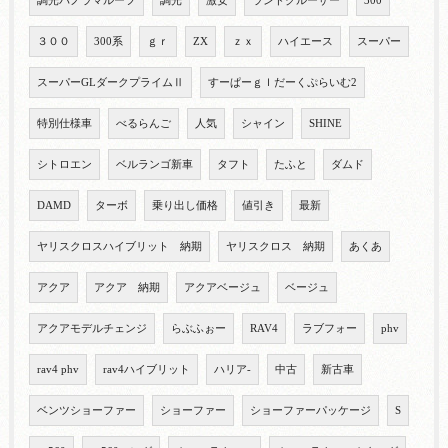
調光パノラマルーフ
調光
激安
ランドクルーザー
300
３００
300系
ｇｒ
ZX
ｚｘ
ハイエース
スーパー
スーパーGLダークプライムⅡ
すーぱーｇｌだーくぷらいむ2
特別仕様車
べるらんご
人気
シャイン
SHINE
シトロエン
ベルランゴ新車
タフト
たふと
ダムド
DAMD
ターボ
乗り出し価格
値引き
最新
ヤリスクロスハイブリット 納期
ヤリスクロス 納期
あくあ
アクア
アクア 納期
アクアベージュ
ベージュ
アクアモデルチェンジ
らぶふぉー
RAV4
ラブフォー
phv
rav4 phv
rav4ハイブリット
ハリア-
中古
新古車
ベンツショーファー
ショーファー
ショーファーパッケージ
S