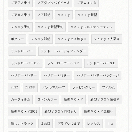
ノア７人乗り
ノアダブルバイビー３
ノアｗｘｂ３
ノア８人乗り
ノア即納
ｖｏｘｙ
ｖｏｘｙ新型
ｖｏｘｙ予約
ｖｏｘｙ新型予約
ｖｏｘｙフルモデルチェンジ
ボクシー
ｖｏｘｙ即納
ｖｏｘｙｚｓ煌きⅢ
ｖｏｘｙ７人乗り
ランドローバー
ランドローバーディフェンダー
ランドローバー００
ランドローバー００７
ランドローバーＳＥ
ハリアーｚレザー
ハリアーｚれざー
ハリアーｚレザーパッケージ
2022
2022年
パノラマルーフ
ラッピングカー
フィルム
カーフィルム
２トンカラー
新型ＶＯＸＹ
新型ＶＯＸＹ値引き
新型ＶＯＸＹ2022
新型ＶＯＸＹ見積もり
新型ＶＯＸＹ見積り
新しいトラック
２台目
プラドいつまで
レクサス
ｌｘ