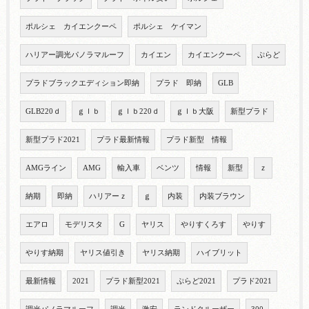
ポルシェ カイエンクーペ
ポルシェ ケイマン
ハリアー調光パノラマルーフ
カイエン
カイエンクーペ
ぷらど
プラドブラックエディション即納
プラド 即納
GLB
GLB220ｄ
ｇｌｂ
ｇｌｂ220ｄ
ｇｌｂ大阪
新型プラド
新型プラド2021
プラド最新情報
プラド新型 情報
AMGライン
AMG
輸入車
ベンツ
情報
新型
ｚ
納期
即納
ハリアーｚ
ｇ
内装
内装ブラウン
エアロ
モデリスタ
G
ヤリス
やりすくろす
やりす
やりす納期
ヤリス値引き
ヤリス納期
ハイブリット
最新情報
2021
プラド新型2021
ぷらど2021
プラド2021