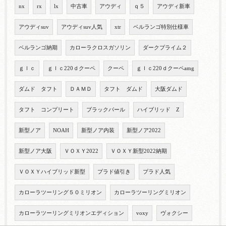
nx
rx
lx
中古車
アウディ
ｑ５
アウディ新車
アウディsuv
アウディsuv人気
xtr
ベルランゴ特別仕様車
ベルランゴ納期
カローラクロスガソリン
ダークプライム２
ｇｌｃ
ｇｌｃ220ｄクーペ
クーペ
ｇｌｃ220ｄクーペamg
ダムド タフト
ＤＡＭＤ
タフト ダムド
大阪ダムド
タフト コンプリート
ブラックパール
ハイブリッド Z
新型ノア
NOAH
新型ノア内装
新型ノア2022
新型ノア大阪
ＶＯＸＹ2022
ＶＯＸＹ新型2022納期
ＶＯＸＹハイブリッド新型
プラド値引き
プラド人気
カローラツーリング５０ミリオン
カローラツーリングミリオン
カローラツーリングミリオンエディション
voxy
ヴォクシー