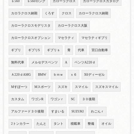
ｓ560
ｓ560ロング
カローラクロス
カローラクロスカタログ
カロラクロス納期
くろす
クロス
カローラクロス納期
カローラクロスモデリスタ
カローラクロス大阪
カローラクロスオプション
マセラティ
マセラティギブリ
ギブリ
ギブリS
ギブリｓ
青
代車
宮口自動車
無料代車
メルセデスベンツ
A
ベンツA220ｄ
Ａ220ｄAMG
BMW
ｂｍｗ
ｘ６
X6ディーゼル
Mすぽーつ
Mスポーツ
スズキ
スマイル
スズキスマイル
カスタム
ワゴンR
ワゴンｒ
SC
３０後期
アルファード３０後期
すまいる
SUZUKI
わごんｒ
2トンカラー
たんと
タント
積載車
整備
オイル