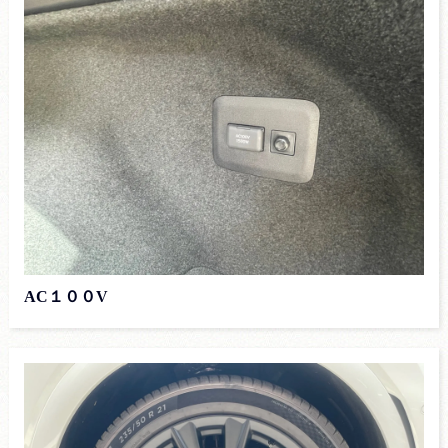
AC１００V