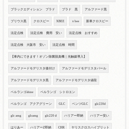
ブラックエディション プラド
プラド 黒
アルファード黒
プリウス黒
クロスビー
XBEE
ｘbee
新車クロスビー
法定点検
法定点検 費用 安い
法定点検 おすすめ
法定点検 大阪市 安い
法定点検 時間
【車内にできます！オゾン除菌脱臭機｜光触媒導入】
アルファードモデリスタ後付け
アルファードモデリスタパール
アルファードモデリスタ黒
アルファードモデリスタ値段
ベルランゴshine
ベルランゴ シトロエン
ベルランゴ アクアグリーン
GLC
ベンツGLC
glc220d
glc amg
glcamg
glc220ｄ
ハリアー即納
ハリアー安い
はりあー
ハリアーZ即納
CHR
ヤリスクロスハイブリット