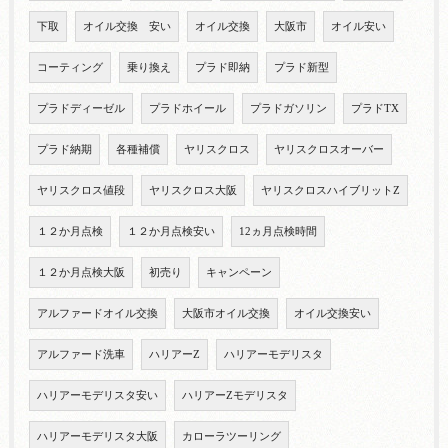
下取
オイル交換 安い
オイル交換
大阪市
オイル安い
コーティング
乗り換え
プラド即納
プラド新型
プラドディーゼル
プラドホイール
プラドガソリン
プラドTX
プラド納期
各種補償
ヤリスクロス
ヤリスクロスオーバー
ヤリスクロス値段
ヤリスクロス大阪
ヤリスクロスハイブリットZ
１２か月点検
１２か月点検安い
12ヵ月点検時間
１２か月点検大阪
初売り
キャンペーン
アルファードオイル交換
大阪市オイル交換
オイル交換安い
アルファード洗車
ハリアーZ
ハリアーモデリスタ
ハリアーモデリスタ安い
ハリアーZモデリスタ
ハリアーモデリスタ大阪
カローラツーリング