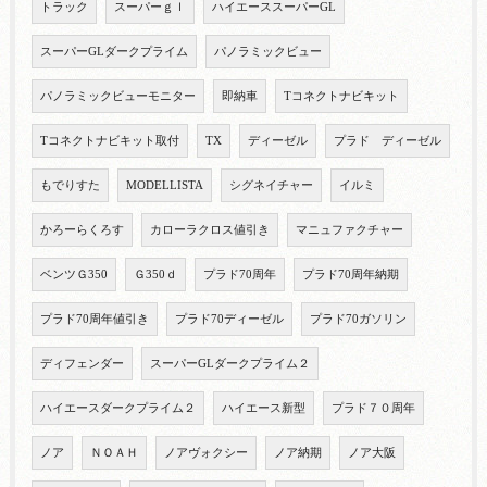
トラック
スーパーｇｌ
ハイエーススーパーGL
スーパーGLダークプライム
パノラミックビュー
パノラミックビューモニター
即納車
Tコネクトナビキット
Tコネクトナビキット取付
TX
ディーゼル
プラド ディーゼル
もでりすた
MODELLISTA
シグネイチャー
イルミ
かろーらくろす
カローラクロス値引き
マニュファクチャー
ベンツＧ350
Ｇ350ｄ
プラド70周年
プラド70周年納期
プラド70周年値引き
プラド70ディーゼル
プラド70ガソリン
ディフェンダー
スーパーGLダークプライム２
ハイエースダークプライム２
ハイエース新型
プラド７０周年
ノア
ＮＯＡＨ
ノアヴォクシー
ノア納期
ノア大阪