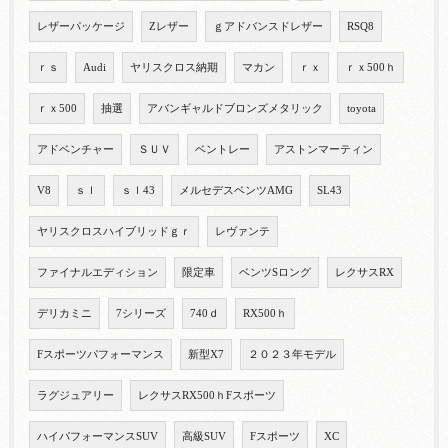
レザーパッケージ
Zレザー
ｇアドバンスドレザー
RSQ8
ｒｓ
Audi
ヤリスクロス納期
マカン
ｒｘ
ｒｘ500ｈ
ｒｘ500
抽選
アバンギャルドブロンズメタリック
toyota
アドベンチャー
ＳＵＶ
ベントレー
アストンマーティン
V8
ｓｌ
ｓｌ43
メルセデスベンツAMG
SL43
ヤリスクロスハイブリッドｇｒ
レヴァンテ
ファイナルエディション
限定車
ベンツSロング
レクサスRX
デリカミニ
7シリーズ
740ｄ
RX500ｈ
Fスポーツパフォーマンス
新型X7
２０２３年モデル
ラグジュアリー
レクサスRX500ｈFスポーツ
ハイパフォーマンスSUV
高級SUV
Fスポーツ
XC