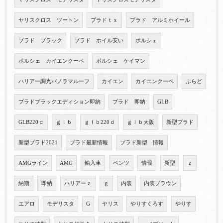
ヤリスクロス ツートン
プラドｔｘ
プラド アルミホイール
プラド ブラック
プラド ホイル安い
ポルシェ
ポルシェ カイエンクーペ
ポルシェ ケイマン
ハリアー調光パノラマルーフ
カイエン
カイエンクーペ
ぷらど
プラドブラックエディション即納
プラド 即納
GLB
GLB220ｄ
ｇｌｂ
ｇｌｂ220ｄ
ｇｌｂ大阪
新型プラド
新型プラド2021
プラド最新情報
プラド新型 情報
AMGライン
AMG
輸入車
ベンツ
情報
新型
ｚ
納期
即納
ハリアーｚ
ｇ
内装
内装ブラウン
エアロ
モデリスタ
G
ヤリス
やりすくろす
やりす