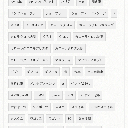
rav4 phv
rav4ハイブリット
ハリア-
中古
新古車
ベンツショーファー
ショーファー
ショーファーパッケージ
S
ｓ560
ｓ560ロング
カローラクロス
カローラクロスカタログ
カロラクロス納期
くろす
クロス
カローラクロス納期
カローラクロスモデリスタ
カローラクロス大阪
カローラクロスオプション
マセラティ
マセラティギブリ
ギブリ
ギブリS
ギブリｓ
青
代車
宮口自動車
無料代車
メルセデスベンツ
A
ベンツA220ｄ
Ａ220ｄAMG
BMW
ｂｍｗ
ｘ６
X6ディーゼル
Mすぽーつ
Mスポーツ
スズキ
スマイル
スズキスマイル
カスタム
ワゴンR
ワゴンｒ
SC
３０後期