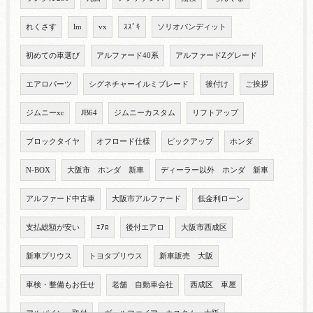
れくさす
lm
vx
ｽｽﾞｷ
ソリオバンディット
初めての車選び
アルファード40系
アルファードZグレード
エアロパーツ
シグネチャーイルミブレード
後付け
ご挨拶
ジムニーxc
JB64
ジムニーカスタム
リフトアップ
ブロックタイヤ
オフロード仕様
ピックアップ
ホンダ
N-BOX
大阪市 ホンダ 新車
ディーラー以外 ホンダ 新車
アルファード中古車
大阪市アルファード
低金利ローン
支払総額が安い
ｴｱﾛ
後付エアロ
大阪市西成区
新車プリウス
トヨタプリウス
新車販売 大阪
車検・整備もお任せ
老舗 自動車会社
西成区 車屋