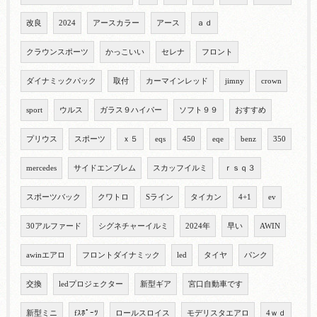
改良
2024
アースカラー
アース
ａｄ
クラウンスポーツ
かっこいい
セレナ
フロント
ダイナミックパック
取付
カーマインレッド
jimny
crown
sport
ウルス
ガラス９ハイパー
ソフト９９
おすすめ
プリウス
スポーツ
ｘ５
eqs
450
eqe
benz
350
mercedes
サイドエンブレム
スカッフイルミ
ｒｓｑ３
スポーツバック
クワトロ
Sライン
タイカン
4+1
ev
30アルファード
シグネチャーイルミ
2024年
早い
AWIN
awinエアロ
フロントダイナミック
led
タイヤ
パンク
交換
ledプロジェクター
新型ギア
宮口自動車です
新型ミニ
fｽﾎﾟｰﾂ
ロールスロイス
モデリスタエアロ
4ｗｄ