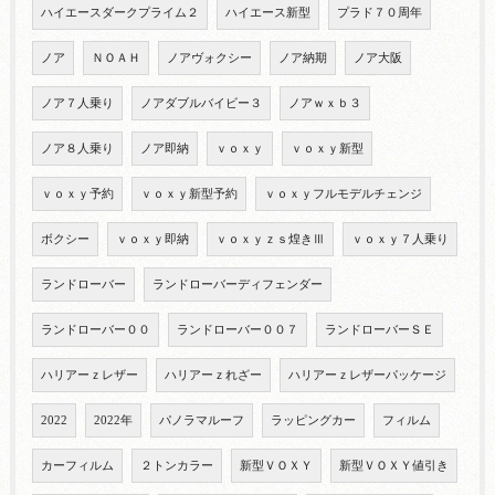
ハイエースダークプライム２
ハイエース新型
プラド７０周年
ノア
ＮＯＡＨ
ノアヴォクシー
ノア納期
ノア大阪
ノア７人乗り
ノアダブルバイビー３
ノアｗｘｂ３
ノア８人乗り
ノア即納
ｖｏｘｙ
ｖｏｘｙ新型
ｖｏｘｙ予約
ｖｏｘｙ新型予約
ｖｏｘｙフルモデルチェンジ
ボクシー
ｖｏｘｙ即納
ｖｏｘｙｚｓ煌きⅢ
ｖｏｘｙ７人乗り
ランドローバー
ランドローバーディフェンダー
ランドローバー００
ランドローバー００７
ランドローバーＳＥ
ハリアーｚレザー
ハリアーｚれざー
ハリアーｚレザーパッケージ
2022
2022年
パノラマルーフ
ラッピングカー
フィルム
カーフィルム
２トンカラー
新型ＶＯＸＹ
新型ＶＯＸＹ値引き