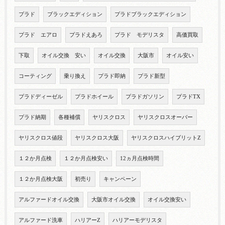
プラド
ブラックエディション
プラドブラックエディション
プラド エアロ
プラドえあろ
プラド モデリスタ
高価買取
下取
オイル交換 安い
オイル交換
大阪市
オイル安い
コーティング
乗り換え
プラド即納
プラド新型
プラドディーゼル
プラドホイール
プラドガソリン
プラドTX
プラド納期
各種補償
ヤリスクロス
ヤリスクロスオーバー
ヤリスクロス値段
ヤリスクロス大阪
ヤリスクロスハイブリットZ
１２か月点検
１２か月点検安い
12ヵ月点検時間
１２か月点検大阪
初売り
キャンペーン
アルファードオイル交換
大阪市オイル交換
オイル交換安い
アルファード洗車
ハリアーZ
ハリアーモデリスタ