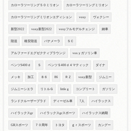
カローラツーリング５０ミリオン
カローラツーリングミリオン
カローラツーリングミリオンエディション
voxy
ヴォクシー
新型2022
voxy新型2022
voxyフルモデルチェンジ
納車
陸送
格安陸送
パナメーラ
ＳＣ
アルファードエグゼクティブラウンジ
voxｙガソリン車
ベンツS400ｄ
Ｓ
ベンツＳ400ｄ４マティック
ダイナ
メッキ
加工
８６
86
ＲＺ
voxy新型
ジムニー
ジムニーシエラ
リトルＧ
little g
コンプリート
ガソリン
ランドクルーザープラド
ディーゼル車
7人
ハイラックス
ハイラックスgr
ハイラックスgrスポーツ
ハイラックス納期
GRスポーツ
７０周年
トヨタ
ｇｒスポーツ
カングー