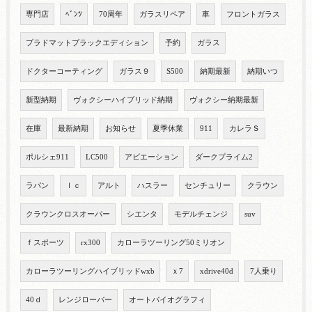
専門店
ﾍﾞﾝﾂ
70周年
ガラスリペア
車
フロントガラス
プラドマットブラックエディション
予約
ガラス
ドクターコーティング
ガラス９
S500
納期最新
納期いつ
新型納期
ヴォクシーハイブリッド納期
ヴォクシー納期最新
在庫
最新納期
お知らせ
夏季休業
911
カレラＳ
ポルシェ911
LC500
アビエーション
ダークプライム2
ラパン
ｌｃ
アルト
ハスラー
センチュリー
クラウン
クラウンクロスオーバー
シエンタ
モデルチェンジ
suv
ｆスポーツ
rx300
カローラツーリング50ミリオン
カローラツーリングハイブリッドwxb
ｘ7
xdrive40d
7人乗り
40ｄ
レンジローバー
オートバイオグラフィ