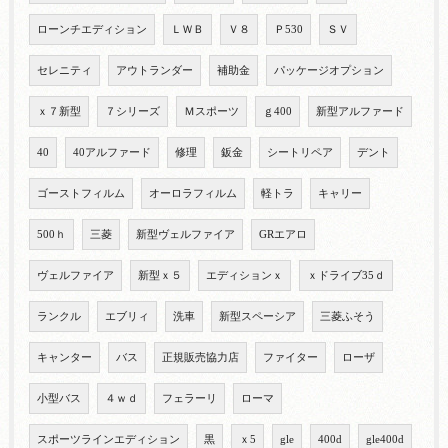
ローンチエディション
ＬＷＢ
Ｖ８
Ｐ530
ＳＶ
セレニティ
アウトランダー
補助金
パッケージオプション
ｘ７新型
７シリーズ
Ｍスポーツ
ｇ400
新型アルファード
40
40アルファード
修理
鈑金
シートリペア
デント
ゴーストフィルム
オーロラフィルム
軽トラ
キャリー
500ｈ
三菱
新型ヴェルファイア
GRエアロ
ヴェルファイア
新型ｘ５
エディションｘ
ｘドライブ35ｄ
ランクル
エブリィ
洗車
新型スペーシア
三菱ふそう
キャンター
バス
正規販売協力店
ファイター
ローザ
小型バス
４ｗｄ
フェラーリ
ローマ
スポーツラインエディション
黒
ｘ5
gle
400d
gle400d