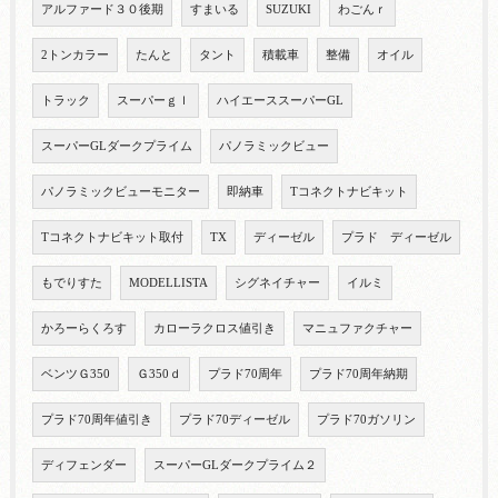
アルファード３０後期
すまいる
SUZUKI
わごんｒ
2トンカラー
たんと
タント
積載車
整備
オイル
トラック
スーパーｇｌ
ハイエーススーパーGL
スーパーGLダークプライム
パノラミックビュー
パノラミックビューモニター
即納車
Tコネクトナビキット
Tコネクトナビキット取付
TX
ディーゼル
プラド ディーゼル
もでりすた
MODELLISTA
シグネイチャー
イルミ
かろーらくろす
カローラクロス値引き
マニュファクチャー
ベンツＧ350
Ｇ350ｄ
プラド70周年
プラド70周年納期
プラド70周年値引き
プラド70ディーゼル
プラド70ガソリン
ディフェンダー
スーパーGLダークプライム２