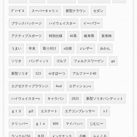
ﾃﾞｨｰｾﾞﾙ
スーパーキャリィ
新型クラウン
セダン
ブラックパッケージ
ハイウェイスター
イーパワー
アクティブスポーツ
特別仕様
40系
岐阜県
富有柿
うまい
年末
取り付け
z仕様
ｚレザー
みかん
ソリオ
バンディット
ゴルフ
フォルクスワーゲン
gti
新型ソリオ
523
ｍすぽーつ
アルファード40
エグゼクティブラウンジ
4wd
エディションx
ハイウェイスターv
キャラバン
2025
新型ソリオバンディット
ｇｔ３
gt3
エステート
エアコンプレッサー
ｘ1
クリッパー
ｇｌｓ
600
マイバッハ
じむにー
ランクル250
丸目
メンテナンス
点検
らんくる