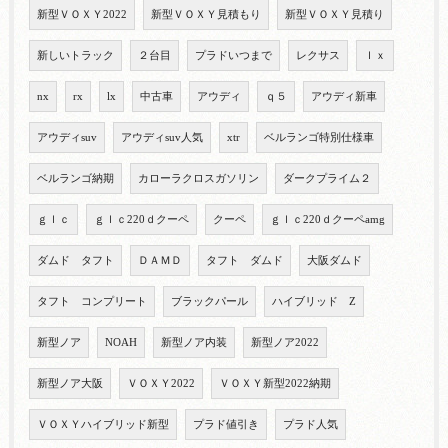
新型ＶＯＸＹ2022
新型ＶＯＸＹ見積もり
新型ＶＯＸＹ見積り
新しいトラック
２台目
プラドいつまで
レクサス
ｌｘ
nx
rx
lx
中古車
アウディ
ｑ５
アウディ新車
アウディsuv
アウディsuv人気
xtr
ベルランゴ特別仕様車
ベルランゴ納期
カローラクロスガソリン
ダークプライム２
ｇｌｃ
ｇｌｃ220ｄクーペ
クーペ
ｇｌｃ220ｄクーペamg
ダムド タフト
ＤＡＭＤ
タフト ダムド
大阪ダムド
タフト コンプリート
ブラックパール
ハイブリッド Z
新型ノア
NOAH
新型ノア内装
新型ノア2022
新型ノア大阪
ＶＯＸＹ2022
ＶＯＸＹ新型2022納期
ＶＯＸＹハイブリッド新型
プラド値引き
プラド人気