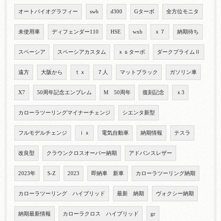
オートバイオグラフィー
swb
d300
Gターボ
全方位モニタ
未使用車
ディフェンダー110
HSE
wxb
ｘ７
納期待ち
スペーシア
スペーシアカスタム
ｘｓターボ
ダークプライムⅡ
遠方
大阪から
ｔｘ
７人
マットブラック
ガソリン車
X7
50周年記念エンブレム
M 50周年
復刻記念
ｘ3
カローラツーリングマイナーチェンジ
シエンタ新型
フルモデルチェンジ
ｉｘ
電気自動車
納期情報
テスラ
改良型
クラウンクロスオーバー納期
アドバンスレザー
2023年
S-Z
2023
即納車 新車
カローラツーリング納期
カローラツーリング ハイブリッド
最新 納期
ヴォクシー納期
納期最新情報
カローラクロス ハイブリッド
gr