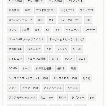
やりす納期
ヤリス値引き
ヤリス納期
ハイブリット
最新情報
2021
プラド新型2021
ぷらど2021
プラド2021
調光パノラマルーフ
調光
激安
ランドクルーザー
300
３００
300系
ｇｒ
ZX
ｚｘ
ハイエース
スーパー
スーパーGLダークプライムⅡ
すーぱーｇｌだーくぷらいむ2
特別仕様車
べるらんご
人気
シャイン
SHINE
シトロエン
ベルランゴ新車
タフト
たふと
ダムド
DAMD
ターボ
乗り出し価格
値引き
最新
ヤリスクロスハイブリット 納期
ヤリスクロス 納期
あくあ
アクア
アクア 納期
アクアベージュ
ベージュ
アクアモデルチェンジ
らぶふぉー
RAV4
ラブフォー
phv