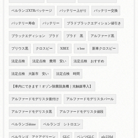
ベルランゴXTRパッケージ
バッテリー上がり
バッテリー交換
バッテリー寿命
バッテリー
プラドブラックエディション値引き
ブラックエディション プラド
プラド 黒
アルファード黒
プリウス黒
クロスビー
XBEE
ｘbee
新車クロスビー
法定点検
法定点検 費用 安い
法定点検 おすすめ
法定点検 大阪市 安い
法定点検 時間
【車内にできます！オゾン除菌脱臭機｜光触媒導入】
アルファードモデリスタ後付け
アルファードモデリスタパール
アルファードモデリスタ黒
アルファードモデリスタ値段
ベルランゴshine
ベルランゴ シトロエン
ベルランゴ アクアグリーン
GLC
ベンツGLC
glc220d