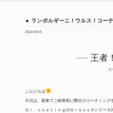
ランボルギーニ！ウルス！コー
2024/03/16
王者
コ
こんにちは
今日は、新車でご納車前に弊社のコーティング
Ｄｒ．ｃｏａｔｉｎｇのＧｌａｓｓ９シリーズ