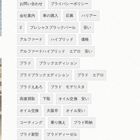
お問い合わせ
プライバシーポリシー
会社案内
車の購入
応募
ハリアー
Z
プレシャスブラックパール
安い
アルファード
ハイブリッド
価格
アルファードハイブリッド エアロ 安い
プラド
ブラックエディション
プラドブラックエディション
プラド エアロ
プラドえあろ
プラド モデリスタ
高価買取
下取
オイル交換 安い
オイル交換
大阪市
オイル安い
コーティング
乗り換え
プラド即納
プラド新型
プラドディーゼル