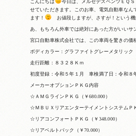
こんにちは
今日は、メルセデスベンツＥＱＳ
せていただきます。このお車、電気自動車なんです
ます！
お値段しますが、さすが！という機
あ、もちろん外車では絶対にあった方がいいサ
宮口自動車株式会社では、この車両を驚きの価
ボディカラー：グラファイトグレーメタリック
走行距離：８３２８Ｋｍ
初度登録：令和５年１月 車検満了日：令和８
メーカーオプションＰＫＧ内容
☆ＡＭＧラインＰＫＧ（￥680.000）
☆ＭＢＵＸリアエンターテイメントシステムＰＫＧ（
☆リアコンフォートＰＫＧ（￥348.000）
☆リアベルトバック（￥70.000）