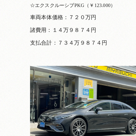
☆エクスクルーシブPKG（￥123.000）
車両本体価格：７２０万円
諸費用：１４万９８７４円
支払合計：７３４万９８７４円