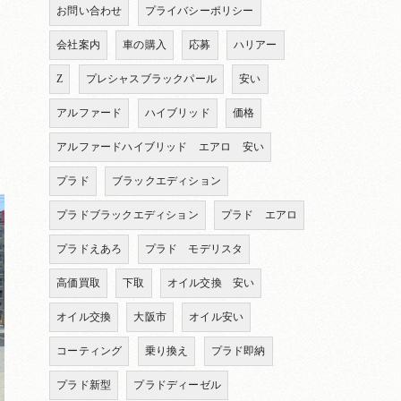
お問い合わせ
プライバシーポリシー
会社案内
車の購入
応募
ハリアー
Z
プレシャスブラックパール
安い
アルファード
ハイブリッド
価格
アルファードハイブリッド エアロ 安い
プラド
ブラックエディション
プラドブラックエディション
プラド エアロ
プラドえあろ
プラド モデリスタ
高価買取
下取
オイル交換 安い
オイル交換
大阪市
オイル安い
コーティング
乗り換え
プラド即納
プラド新型
プラドディーゼル