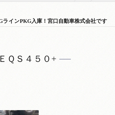
MGラインPKG入庫！宮口自動車株式会社です
ＥＱＳ４５０+