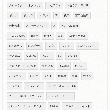
カローラクロスオプション
マセラティ
マセラティギブリ
ギブリ
ギブリS
ギブリｓ
青
代車
宮口自動車
無料代車
メルセデスベンツ
A
ベンツA220ｄ
Ａ220ｄAMG
BMW
ｂｍｗ
ｘ６
X6ディーゼル
Mすぽーつ
Mスポーツ
スズキ
スマイル
スズキスマイル
カスタム
ワゴンR
ワゴンｒ
SC
３０後期
アルファード３０後期
すまいる
SUZUKI
わごんｒ
2トンカラー
たんと
タント
積載車
整備
オイル
トラック
スーパーｇｌ
ハイエーススーパーGL
スーパーGLダークプライム
パノラミックビュー
パノラミックビューモニター
即納車
Tコネクトナビキット