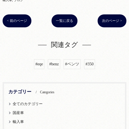
輸入車
ブログ
< 前のページ
一覧に戻る
次のページ >
関連タグ
#eqe
#benz
#ベンツ
#350
カテゴリー
Categories
全てのカテゴリー
国産車
輸入車