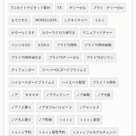
Tコネクトナビキット取付
TX
ディーゼル
プラド ディーゼル
もでりすた
MODELLISTA
シグネイチャー
イルミ
かろーらくろす
カローラクロス値引き
マニュファクチャー
ベンツＧ350
Ｇ350ｄ
プラド70周年
プラド70周年納期
プラド70周年値引き
プラド70ディーゼル
プラド70ガソリン
ディフェンダー
スーパーGLダークプライム２
ハイエースダークプライム２
ハイエース新型
プラド７０周年
ノア
ＮＯＡＨ
ノアヴォクシー
ノア納期
ノア大阪
ノア７人乗り
ノアダブルバイビー３
ノアｗｘｂ３
ノア８人乗り
ノア即納
ｖｏｘｙ
ｖｏｘｙ新型
ｖｏｘｙ予約
ｖｏｘｙ新型予約
ｖｏｘｙフルモデルチェンジ