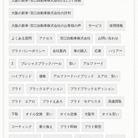
大阪の新車･宮口自動車株式会社の口コミ情報
大阪の新車･宮口自動車株式会社の評判
大阪の新車･宮口自動車株式会社のお客様の声
サービス
採用情報
よくある質問
アクセス
宮口自動車株式会社
お問い合わせ
プライバシーポリシー
会社案内
車の購入
応募
ハリアー
Z
プレシャスブラックパール
安い
アルファード
ハイブリッド
価格
アルファードハイブリッド エアロ 安い
プラド
ブラックエディション
プラドブラックエディション
プラド エアロ
プラドえあろ
プラド モデリスタ
高価買取
下取
オイル交換 安い
オイル交換
大阪市
オイル安い
コーティング
乗り換え
プラド即納
プラド新型