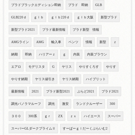
プラドブラックエディション即納
プラド 即納
GLB
GLB220ｄ
ｇｌｂ
ｇｌｂ220ｄ
ｇｌｂ大阪
新型プラド
新型プラド2021
プラド最新情報
プラド新型 情報
AMGライン
AMG
輸入車
ベンツ
情報
新型
ｚ
納期
即納
ハリアーｚ
ｇ
内装
内装ブラウン
エアロ
モデリスタ
G
ヤリス
やりすくろす
やりす
やりす納期
ヤリス値引き
ヤリス納期
ハイブリット
最新情報
2021
プラド新型2021
ぷらど2021
プラド2021
調光パノラマルーフ
調光
激安
ランドクルーザー
300
３００
300系
ｇｒ
ZX
ｚｘ
ハイエース
スーパー
スーパーGLダークプライムⅡ
すーぱーｇｌだーくぷらいむ2