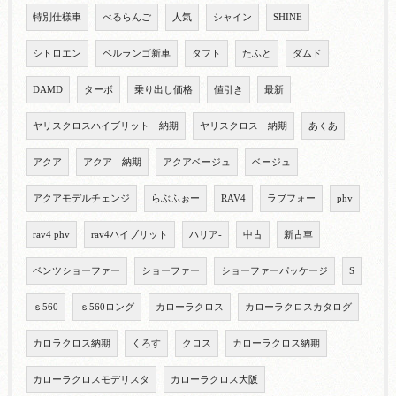
特別仕様車
べるらんご
人気
シャイン
SHINE
シトロエン
ベルランゴ新車
タフト
たふと
ダムド
DAMD
ターボ
乗り出し価格
値引き
最新
ヤリスクロスハイブリット 納期
ヤリスクロス 納期
あくあ
アクア
アクア 納期
アクアベージュ
ベージュ
アクアモデルチェンジ
らぶふぉー
RAV4
ラブフォー
phv
rav4 phv
rav4ハイブリット
ハリア-
中古
新古車
ベンツショーファー
ショーファー
ショーファーパッケージ
S
ｓ560
ｓ560ロング
カローラクロス
カローラクロスカタログ
カロラクロス納期
くろす
クロス
カローラクロス納期
カローラクロスモデリスタ
カローラクロス大阪