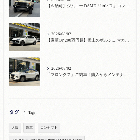
【即納可】ジムニー DAMD「little D.」コンプリート！登録済未使用車あり
2026/08/02
【豪華OP 200万円超】極上のポルシェ マカンが入荷！注目のオプション装備
2026/08/02
「フロンクス」ご納車！購入からメンテナンス・リコールまで！宮口自動車
タグ
Tags
大阪
新車
コンセプト