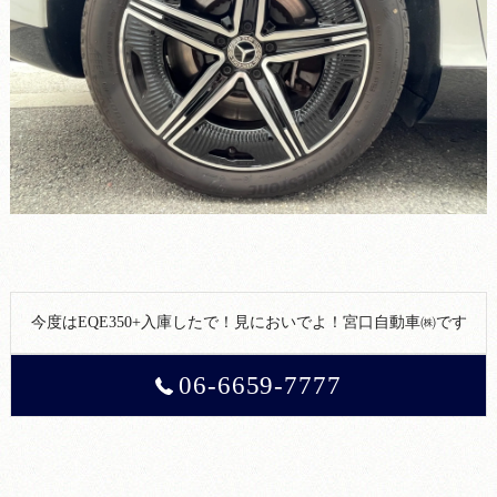
今度はEQE350+入庫したで！見においでよ！宮口自動車㈱です
06-6659-7777