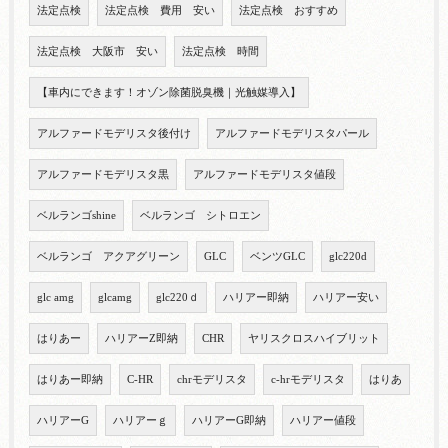
法定点検
法定点検 費用 安い
法定点検 おすすめ
法定点検 大阪市 安い
法定点検 時間
【車内にできます！オゾン除菌脱臭機｜光触媒導入】
アルファードモデリスタ後付け
アルファードモデリスタパール
アルファードモデリスタ黒
アルファードモデリスタ値段
ベルランゴshine
ベルランゴ シトロエン
ベルランゴ アクアグリーン
GLC
ベンツGLC
glc220d
glc amg
glcamg
glc220ｄ
ハリアー即納
ハリアー安い
はりあー
ハリアーZ即納
CHR
ヤリスクロスハイブリット
はりあー即納
C-HR
chrモデリスタ
c-hrモデリスタ
はりあ
ハリアーG
ハリアーｇ
ハリアーG即納
ハリアー値段