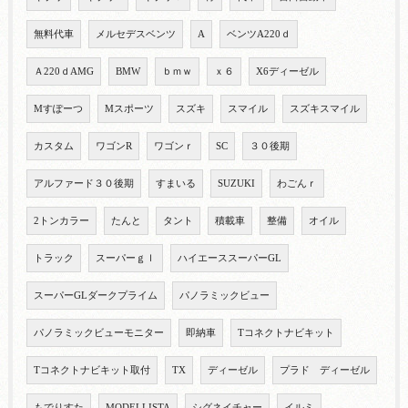
無料代車
メルセデスベンツ
A
ベンツA220ｄ
Ａ220ｄAMG
BMW
ｂｍｗ
ｘ６
X6ディーゼル
Mすぽーつ
Mスポーツ
スズキ
スマイル
スズキスマイル
カスタム
ワゴンR
ワゴンｒ
SC
３０後期
アルファード３０後期
すまいる
SUZUKI
わごんｒ
2トンカラー
たんと
タント
積載車
整備
オイル
トラック
スーパーｇｌ
ハイエーススーパーGL
スーパーGLダークプライム
パノラミックビュー
パノラミックビューモニター
即納車
Tコネクトナビキット
Tコネクトナビキット取付
TX
ディーゼル
プラド ディーゼル
もでりすた
MODELLISTA
シグネイチャー
イルミ