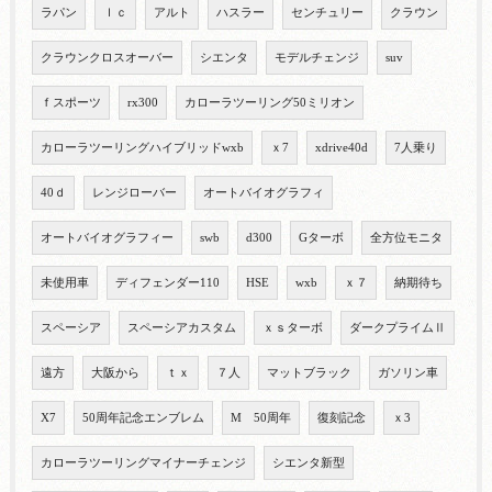
ラパン
ｌｃ
アルト
ハスラー
センチュリー
クラウン
クラウンクロスオーバー
シエンタ
モデルチェンジ
suv
ｆスポーツ
rx300
カローラツーリング50ミリオン
カローラツーリングハイブリッドwxb
ｘ7
xdrive40d
7人乗り
40ｄ
レンジローバー
オートバイオグラフィ
オートバイオグラフィー
swb
d300
Gターボ
全方位モニタ
未使用車
ディフェンダー110
HSE
wxb
ｘ７
納期待ち
スペーシア
スペーシアカスタム
ｘｓターボ
ダークプライムⅡ
遠方
大阪から
ｔｘ
７人
マットブラック
ガソリン車
X7
50周年記念エンブレム
M 50周年
復刻記念
ｘ3
カローラツーリングマイナーチェンジ
シエンタ新型