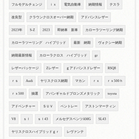
フルモデルチェンジ
ｉｘ
電気自動車
納期情報
テスラ
改良型
クラウンクロスオーバー納期
アドバンスレザー
2023年
S-Z
2023
即納車 新車
カローラツーリング納期
カローラツーリング ハイブリッド
最新 納期
ヴォクシー納期
納期最新情報
カローラクロス ハイブリッド
gr
レザーパッケージ
Zレザー
ｇアドバンスドレザー
RSQ8
ｒｓ
Audi
ヤリスクロス納期
マカン
ｒｘ
ｒｘ500ｈ
ｒｘ500
抽選
アバンギャルドブロンズメタリック
toyota
アドベンチャー
ＳＵＶ
ベントレー
アストンマーティン
V8
ｓｌ
ｓｌ43
メルセデスベンツAMG
SL43
ヤリスクロスハイブリッドｇｒ
レヴァンテ