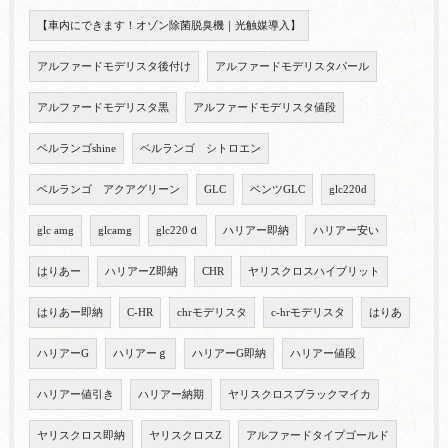
【車内にできます！オゾン除菌脱臭機｜光触媒導入】
アルファードモデリスタ後付け
アルファードモデリスタパール
アルファードモデリスタ黒
アルファードモデリスタ値段
ベルランゴshine
ベルランゴ シトロエン
ベルランゴ アクアグリーン
GLC
ベンツGLC
glc220d
glc amg
glcamg
glc220ｄ
ハリアー即納
ハリアー安い
はりあー
ハリアーZ即納
CHR
ヤリスクロスハイブリット
はりあー即納
C-HR
chrモデリスタ
c-hrモデリスタ
はりあ
ハリアーG
ハリアーｇ
ハリアーG即納
ハリアー値段
ハリアー値引き
ハリアー納期
ヤリスクロスブラックマイカ
ヤリスクロス即納
ヤリスクロスZ
アルファードタイプゴールド