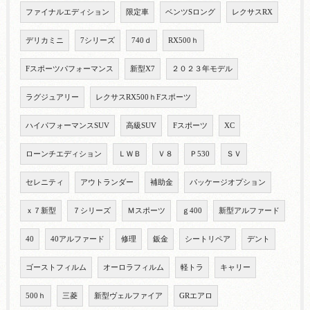
ファイナルエディション
限定車
ベンツSロング
レクサスRX
デリカミニ
7シリーズ
740ｄ
RX500ｈ
Fスポーツパフォーマンス
新型X7
２０２３年モデル
ラグジュアリー
レクサスRX500ｈFスポーツ
ハイパフォーマンスSUV
高級SUV
Fスポーツ
XC
ローンチエディション
ＬＷＢ
Ｖ８
Ｐ530
ＳＶ
セレニティ
アウトランダー
補助金
パッケージオプション
ｘ７新型
７シリーズ
Ｍスポーツ
ｇ400
新型アルファード
40
40アルファード
修理
鈑金
シートリペア
デント
ゴーストフィルム
オーロラフィルム
軽トラ
キャリー
500ｈ
三菱
新型ヴェルファイア
GRエアロ