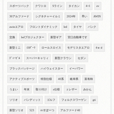
スポーツバック
クワトロ
Sライン
タイカン
4+1
ev
30アルファード
シグネチャーイルミ
2024年
早い
AWIN
awinエアロ
フロントダイナミック
led
タイヤ
パンク
交換
ledプロジェクター
新型ギア
宮口自動車です
新型ミニ
fｽﾎﾟｰﾂ
ロールスロイス
モデリスタエアロ
4ｗｄ
ﾃﾞｨｰｾﾞﾙ
スーパーキャリィ
新型クラウン
セダン
ブラックパッケージ
ハイウェイスター
イーパワー
アクティブスポーツ
特別仕様
40系
岐阜県
富有柿
うまい
年末
取り付け
z仕様
ｚレザー
みかん
ソリオ
バンディット
ゴルフ
フォルクスワーゲン
gti
新型ソリオ
523
ｍすぽーつ
アルファード40