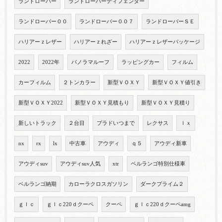
ランドローバー
ランドローバーディフェンダー
ランドローバー００
ランドローバー００７
ランドローバーＳＥ
ハリアーｚレザー
ハリアーｚれざー
ハリアーｚレザーパッケージ
2022
2022年
パノラマルーフ
ラッピングカー
フィルム
カーフィルム
２トンカラー
新型ＶＯＸＹ
新型ＶＯＸＹ値引き
新型ＶＯＸＹ2022
新型ＶＯＸＹ見積もり
新型ＶＯＸＹ見積り
新しいトラック
２台目
プラドいつまで
レクサス
ｌｘ
nx
rx
lx
中古車
アウディ
ｑ５
アウディ新車
アウディsuv
アウディsuv人気
xtr
ベルランゴ特別仕様車
ベルランゴ納期
カローラクロスガソリン
ダークプライム２
ｇｌｃ
ｇｌｃ220ｄクーペ
クーペ
ｇｌｃ220ｄクーペamg