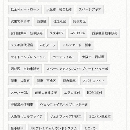
低金利オートローン
大阪市 軽自動車
スペーシアギア
試乗できます
西成区
住之江区
阿倍野区
宮口自動車 新車販売
スズキEV
e-VITARA
西成区自動車販売
スズキ副代理店
e-ビターラ
アルファード 新車
サイドエンブレムイルミ
カーテシイルミ
大阪市 西成区
西成区 自動車販売
スペーシアカスタムハイブリッドXSターボ
新車 大阪市
新車 西成区
軽自動車
スズキコネクト
スーパーGL
創業１９５２年
エアロ取付
HDMI取付
登録済未使用車
ヴェルファイアハイブリッド中古
大阪市ヴェルファイア
ヴェルファイア即納車
ミニバン高級車
新車納車
JBLプレミアムサウンドシステム
ミニバン