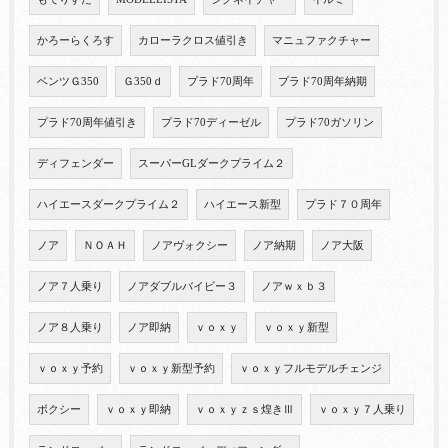
かろーらくろす
カローラクロス値引き
マニュファクチャー
ベンツＧ350
Ｇ350ｄ
プラド70周年
プラド70周年納期
プラド70周年値引き
プラド70ディーゼル
プラド70ガソリン
ディフェンダー
スーパーGLダークプライム２
ハイエースダークプライム２
ハイエース新型
プラド７０周年
ノア
ＮＯＡＨ
ノアヴォクシー
ノア納期
ノア大阪
ノア７人乗り
ノアダブルバイビー３
ノアｗｘｂ３
ノア８人乗り
ノア即納
ｖｏｘｙ
ｖｏｘｙ新型
ｖｏｘｙ予約
ｖｏｘｙ新型予約
ｖｏｘｙフルモデルチェンジ
ボクシー
ｖｏｘｙ即納
ｖｏｘｙｚｓ煌きⅢ
ｖｏｘｙ７人乗り