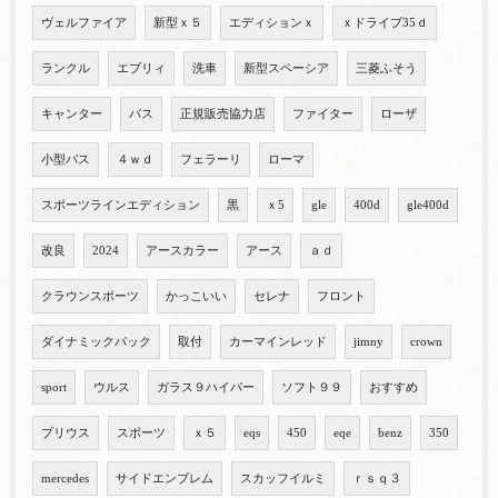
ヴェルファイア
新型ｘ５
エディションｘ
ｘドライブ35ｄ
ランクル
エブリィ
洗車
新型スペーシア
三菱ふそう
キャンター
バス
正規販売協力店
ファイター
ローザ
小型バス
４ｗｄ
フェラーリ
ローマ
スポーツラインエディション
黒
ｘ5
gle
400d
gle400d
改良
2024
アースカラー
アース
ａｄ
クラウンスポーツ
かっこいい
セレナ
フロント
ダイナミックパック
取付
カーマインレッド
jimny
crown
sport
ウルス
ガラス９ハイパー
ソフト９９
おすすめ
プリウス
スポーツ
ｘ５
eqs
450
eqe
benz
350
mercedes
サイドエンブレム
スカッフイルミ
ｒｓｑ３