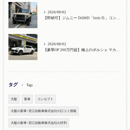
2026/08/02
【即納可】ジムニー DAMD「little D.」コンプリート！登録済未使用車あり
2026/08/02
【豪華OP 200万円超】極上のポルシェ マカンが入荷！注目のオプション装備
タグ
Tags
大阪
新車
コンセプト
大阪の新車･宮口自動車株式会社の口コミ情報
大阪の新車･宮口自動車株式会社の評判