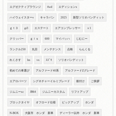
エグゼクティブラウンジ
4wd
エディションx
ハイウェイスターv
キャラバン
2025
新型ソリオバンディット
ｇｔ３
gt3
エステート
エアコンプレッサー
ｘ1
クリッパー
ｇｌｓ
600
マイバッハ
じむにー
ランクル250
丸目
メンテナンス
点検
らんくる
れくさす
lm
vx
ｽｽﾞｷ
ソリオバンディット
初めての車選び
アルファード40系
アルファードZグレード
エアロパーツ
シグネチャーイルミブレード
後付け
ご挨拶
ジムニーxc
JB64
ジムニーカスタム
リフトアップ
ブロックタイヤ
オフロード仕様
ピックアップ
ホンダ
N-BOX
大阪市 ホンダ 新車
ディーラー以外 ホンダ 新車