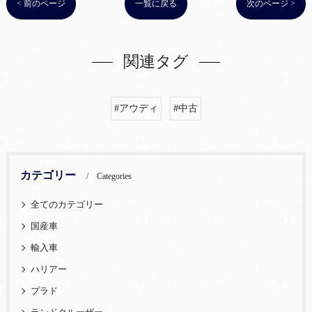
< 前のページ
一覧に戻る
次のページ >
関連タグ
#アウディ
#中古
カテゴリー
Categories
全てのカテゴリー
国産車
輸入車
ハリアー
プラド