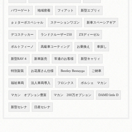
パワーゲート
地域密着
フィアット
新型エブリィ
ｐｚターボスペシャル
ステーションワゴン
新車スペーシアギア
デコステッカー
ランドクルーザー250
ZXディーゼル
ポルトフィーノ
高級車コーティング
お乗換え
車探し
新型RAV４
新車販売
常連のお客様
新型キャリィ
特別架装
お花屋さん仕様
Bentley Bentayga
ご納車
福祉車両
法人車両導入
フロンクス
ポルシェ マカン
マカン オプション豊富
マカン 200万オプション
DAMD little D
新型セレナ
日産セレナ