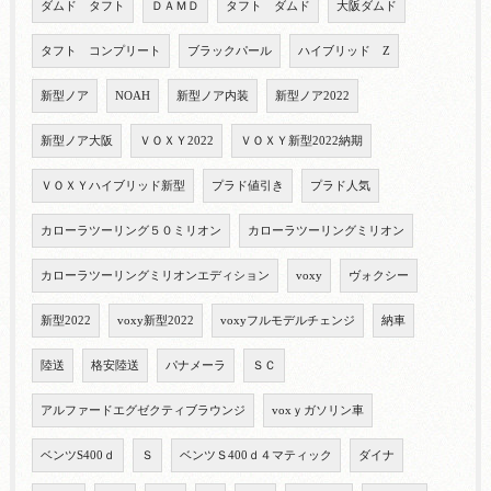
ダムド タフト
ＤＡＭＤ
タフト ダムド
大阪ダムド
タフト コンプリート
ブラックパール
ハイブリッド Z
新型ノア
NOAH
新型ノア内装
新型ノア2022
新型ノア大阪
ＶＯＸＹ2022
ＶＯＸＹ新型2022納期
ＶＯＸＹハイブリッド新型
プラド値引き
プラド人気
カローラツーリング５０ミリオン
カローラツーリングミリオン
カローラツーリングミリオンエディション
voxy
ヴォクシー
新型2022
voxy新型2022
voxyフルモデルチェンジ
納車
陸送
格安陸送
パナメーラ
ＳＣ
アルファードエグゼクティブラウンジ
voxｙガソリン車
ベンツS400ｄ
Ｓ
ベンツＳ400ｄ４マティック
ダイナ