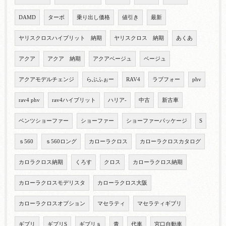
DAMD
ターボ
乗り出し価格
値引き
最新
ヤリスクロスハイブリット 納期
ヤリスクロス 納期
あくあ
アクア
アクア 納期
アクアベージュ
ベージュ
アクアモデルチェンジ
らぶふぉー
RAV4
ラブフォー
phv
rav4 phv
rav4ハイブリット
ハリア-
中古
新古車
ベンツショーファー
ショーファー
ショーファーパッケージ
S
ｓ560
ｓ560ロング
カローラクロス
カローラクロスカタログ
カロラクロス納期
くろす
クロス
カローラクロス納期
カローラクロスモデリスタ
カローラクロス大阪
カローラクロスオプション
マセラティ
マセラティギブリ
ギブリ
ギブリS
ギブリｓ
青
代車
宮口自動車