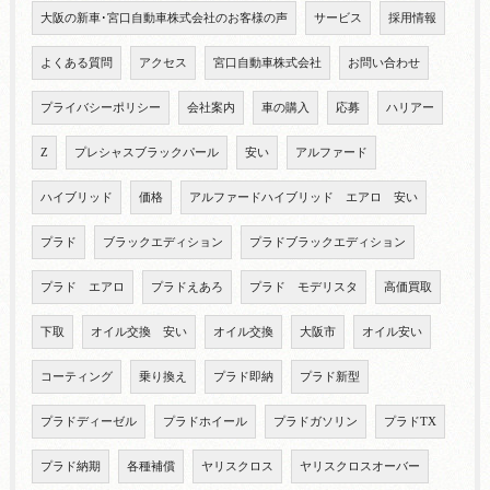
大阪の新車･宮口自動車株式会社のお客様の声
サービス
採用情報
よくある質問
アクセス
宮口自動車株式会社
お問い合わせ
プライバシーポリシー
会社案内
車の購入
応募
ハリアー
Z
プレシャスブラックパール
安い
アルファード
ハイブリッド
価格
アルファードハイブリッド エアロ 安い
プラド
ブラックエディション
プラドブラックエディション
プラド エアロ
プラドえあろ
プラド モデリスタ
高価買取
下取
オイル交換 安い
オイル交換
大阪市
オイル安い
コーティング
乗り換え
プラド即納
プラド新型
プラドディーゼル
プラドホイール
プラドガソリン
プラドTX
プラド納期
各種補償
ヤリスクロス
ヤリスクロスオーバー