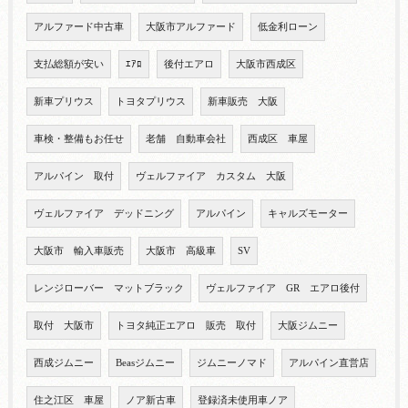
アルファード中古車
大阪市アルファード
低金利ローン
支払総額が安い
ｴｱﾛ
後付エアロ
大阪市西成区
新車プリウス
トヨタプリウス
新車販売 大阪
車検・整備もお任せ
老舗 自動車会社
西成区 車屋
アルパイン 取付
ヴェルファイア カスタム 大阪
ヴェルファイア デッドニング
アルパイン
キャルズモーター
大阪市 輸入車販売
大阪市 高級車
SV
レンジローバー マットブラック
ヴェルファイア GR エアロ後付
取付 大阪市
トヨタ純正エアロ 販売 取付
大阪ジムニー
西成ジムニー
Beasジムニー
ジムニーノマド
アルパイン直営店
住之江区 車屋
ノア新古車
登録済未使用車ノア