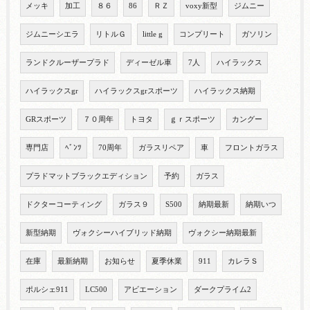
メッキ
加工
８６
86
ＲＺ
voxy新型
ジムニー
ジムニーシエラ
リトルＧ
little g
コンプリート
ガソリン
ランドクルーザープラド
ディーゼル車
7人
ハイラックス
ハイラックスgr
ハイラックスgrスポーツ
ハイラックス納期
GRスポーツ
７０周年
トヨタ
ｇｒスポーツ
カングー
専門店
ﾍﾞﾝﾂ
70周年
ガラスリペア
車
フロントガラス
プラドマットブラックエディション
予約
ガラス
ドクターコーティング
ガラス９
S500
納期最新
納期いつ
新型納期
ヴォクシーハイブリッド納期
ヴォクシー納期最新
在庫
最新納期
お知らせ
夏季休業
911
カレラＳ
ポルシェ911
LC500
アビエーション
ダークプライム2