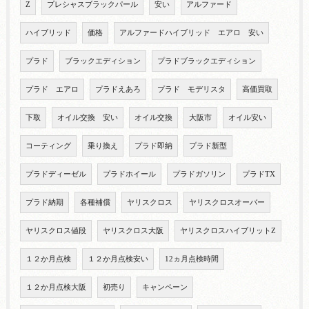
Z
プレシャスブラックパール
安い
アルファード
ハイブリッド
価格
アルファードハイブリッド エアロ 安い
プラド
ブラックエディション
プラドブラックエディション
プラド エアロ
プラドえあろ
プラド モデリスタ
高価買取
下取
オイル交換 安い
オイル交換
大阪市
オイル安い
コーティング
乗り換え
プラド即納
プラド新型
プラドディーゼル
プラドホイール
プラドガソリン
プラドTX
プラド納期
各種補償
ヤリスクロス
ヤリスクロスオーバー
ヤリスクロス値段
ヤリスクロス大阪
ヤリスクロスハイブリットZ
１２か月点検
１２か月点検安い
12ヵ月点検時間
１２か月点検大阪
初売り
キャンペーン