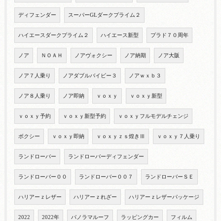
ディフェンダー
スーパーGLダークプライム２
ハイエースダークプライム２
ハイエース新型
プラド７０周年
ノア
ＮＯＡＨ
ノアヴォクシー
ノア納期
ノア大阪
ノア７人乗り
ノアダブルバイビー３
ノアｗｘｂ３
ノア８人乗り
ノア即納
ｖｏｘｙ
ｖｏｘｙ新型
ｖｏｘｙ予約
ｖｏｘｙ新型予約
ｖｏｘｙフルモデルチェンジ
ボクシー
ｖｏｘｙ即納
ｖｏｘｙｚｓ煌きⅢ
ｖｏｘｙ７人乗り
ランドローバー
ランドローバーディフェンダー
ランドローバー００
ランドローバー００７
ランドローバーＳＥ
ハリアーｚレザー
ハリアーｚれざー
ハリアーｚレザーパッケージ
2022
2022年
パノラマルーフ
ラッピングカー
フィルム