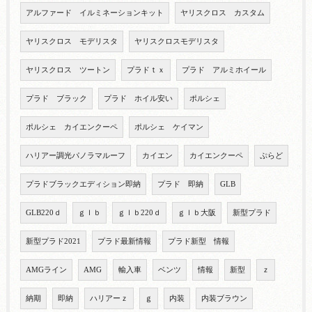
アルファード イルミネーションキット
ヤリスクロス カスタム
ヤリスクロス モデリスタ
ヤリスクロスモデリスタ
ヤリスクロス ツートン
プラドｔｘ
プラド アルミホイール
プラド ブラック
プラド ホイル安い
ポルシェ
ポルシェ カイエンクーペ
ポルシェ ケイマン
ハリアー調光パノラマルーフ
カイエン
カイエンクーペ
ぷらど
プラドブラックエディション即納
プラド 即納
GLB
GLB220ｄ
ｇｌｂ
ｇｌｂ220ｄ
ｇｌｂ大阪
新型プラド
新型プラド2021
プラド最新情報
プラド新型 情報
AMGライン
AMG
輸入車
ベンツ
情報
新型
ｚ
納期
即納
ハリアーｚ
ｇ
内装
内装ブラウン