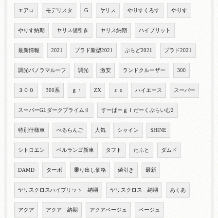
エアロ
モデリスタ
G
ヤリス
やりすくろす
やりす
やりす納期
ヤリス値引き
ヤリス納期
ハイブリット
最新情報
2021
プラド新型2021
ぷらど2021
プラド2021
調光パノラマルーフ
調光
激安
ランドクルーザー
300
３００
300系
ｇｒ
ZX
ｚｘ
ハイエース
スーパー
スーパーGLダークプライムⅡ
すーぱーｇｌだーくぷらいむ2
特別仕様車
べるらんご
人気
シャイン
SHINE
シトロエン
ベルランゴ新車
タフト
たふと
ダムド
DAMD
ターボ
乗り出し価格
値引き
最新
ヤリスクロスハイブリット 納期
ヤリスクロス 納期
あくあ
アクア
アクア 納期
アクアベージュ
ベージュ