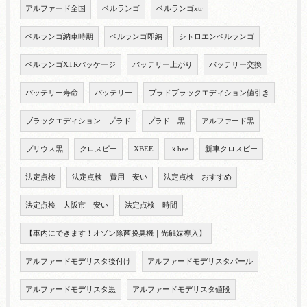
アルファード全国
ベルランゴ
ベルランゴxtr
ベルランゴ納車時期
ベルランゴ即納
シトロエンベルランゴ
ベルランゴXTRパッケージ
バッテリー上がり
バッテリー交換
バッテリー寿命
バッテリー
プラドブラックエディション値引き
ブラックエディション プラド
プラド 黒
アルファード黒
プリウス黒
クロスビー
XBEE
ｘbee
新車クロスビー
法定点検
法定点検 費用 安い
法定点検 おすすめ
法定点検 大阪市 安い
法定点検 時間
【車内にできます！オゾン除菌脱臭機｜光触媒導入】
アルファードモデリスタ後付け
アルファードモデリスタパール
アルファードモデリスタ黒
アルファードモデリスタ値段