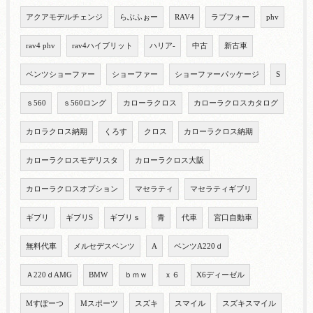
アクアモデルチェンジ
らぶふぉー
RAV4
ラブフォー
phv
rav4 phv
rav4ハイブリット
ハリア-
中古
新古車
ベンツショーファー
ショーファー
ショーファーパッケージ
S
ｓ560
ｓ560ロング
カローラクロス
カローラクロスカタログ
カロラクロス納期
くろす
クロス
カローラクロス納期
カローラクロスモデリスタ
カローラクロス大阪
カローラクロスオプション
マセラティ
マセラティギブリ
ギブリ
ギブリS
ギブリｓ
青
代車
宮口自動車
無料代車
メルセデスベンツ
A
ベンツA220ｄ
Ａ220ｄAMG
BMW
ｂｍｗ
ｘ６
X6ディーゼル
Mすぽーつ
Mスポーツ
スズキ
スマイル
スズキスマイル