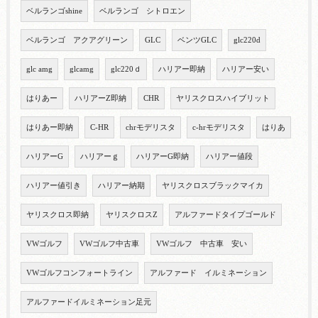
ベルランゴshine
ベルランゴ シトロエン
ベルランゴ アクアグリーン
GLC
ベンツGLC
glc220d
glc amg
glcamg
glc220ｄ
ハリアー即納
ハリアー安い
はりあー
ハリアーZ即納
CHR
ヤリスクロスハイブリット
はりあー即納
C-HR
chrモデリスタ
c-hrモデリスタ
はりあ
ハリアーG
ハリアーｇ
ハリアーG即納
ハリアー値段
ハリアー値引き
ハリアー納期
ヤリスクロスブラックマイカ
ヤリスクロス即納
ヤリスクロスZ
アルファードタイプゴールド
VWゴルフ
VWゴルフ中古車
VWゴルフ 中古車 安い
VWゴルフコンフォートライン
アルファード イルミネーション
アルファードイルミネーション足元