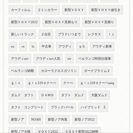
カーフィルム
２トンカラー
新型ＶＯＸＹ
新型ＶＯＸＹ値引き
新型ＶＯＸＹ2022
新型ＶＯＸＹ見積もり
新型ＶＯＸＹ見積り
新しいトラック
２台目
プラドいつまで
レクサス
ｌｘ
nx
rx
lx
中古車
アウディ
ｑ５
アウディ新車
アウディsuv
アウディsuv人気
xtr
ベルランゴ特別仕様車
ベルランゴ納期
カローラクロスガソリン
ダークプライム２
ｇｌｃ
ｇｌｃ220ｄクーペ
クーペ
ｇｌｃ220ｄクーペamg
ダムド タフト
ＤＡＭＤ
タフト ダムド
大阪ダムド
タフト コンプリート
ブラックパール
ハイブリッド Z
新型ノア
NOAH
新型ノア内装
新型ノア2022
新型ノア大阪
ＶＯＸＹ2022
ＶＯＸＹ新型2022納期