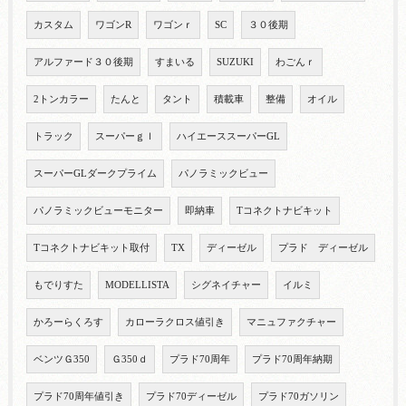
カスタム
ワゴンR
ワゴンｒ
SC
３０後期
アルファード３０後期
すまいる
SUZUKI
わごんｒ
2トンカラー
たんと
タント
積載車
整備
オイル
トラック
スーパーｇｌ
ハイエーススーパーGL
スーパーGLダークプライム
パノラミックビュー
パノラミックビューモニター
即納車
Tコネクトナビキット
Tコネクトナビキット取付
TX
ディーゼル
プラド ディーゼル
もでりすた
MODELLISTA
シグネイチャー
イルミ
かろーらくろす
カローラクロス値引き
マニュファクチャー
ベンツＧ350
Ｇ350ｄ
プラド70周年
プラド70周年納期
プラド70周年値引き
プラド70ディーゼル
プラド70ガソリン