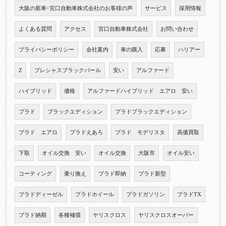
大阪の新車･宮口自動車株式会社のお客様の声
サービス
採用情報
よくある質問
アクセス
宮口自動車株式会社
お問い合わせ
プライバシーポリシー
会社案内
車の購入
応募
ハリアー
Z
プレシャスブラックパール
安い
アルファード
ハイブリッド
価格
アルファードハイブリッド エアロ 安い
プラド
ブラックエディション
プラドブラックエディション
プラド エアロ
プラドえあろ
プラド モデリスタ
高価買取
下取
オイル交換 安い
オイル交換
大阪市
オイル安い
コーティング
乗り換え
プラド即納
プラド新型
プラドディーゼル
プラドホイール
プラドガソリン
プラドTX
プラド納期
各種補償
ヤリスクロス
ヤリスクロスオーバー