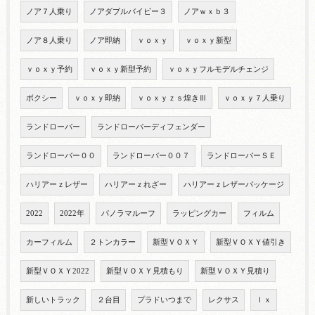
ノア７人乗り
ノアダブルバイビー３
ノアｗｘｂ３
ノア８人乗り
ノア即納
ｖｏｘｙ
ｖｏｘｙ新型
ｖｏｘｙ予約
ｖｏｘｙ新型予約
ｖｏｘｙフルモデルチェンジ
ボクシー
ｖｏｘｙ即納
ｖｏｘｙｚｓ煌きⅢ
ｖｏｘｙ７人乗り
ランドローバー
ランドローバーディフェンダー
ランドローバー００
ランドローバー００７
ランドローバーＳＥ
ハリアーｚレザー
ハリアーｚれざー
ハリアーｚレザーパッケージ
2022
2022年
パノラマルーフ
ラッピングカー
フィルム
カーフィルム
２トンカラー
新型ＶＯＸＹ
新型ＶＯＸＹ値引き
新型ＶＯＸＹ2022
新型ＶＯＸＹ見積もり
新型ＶＯＸＹ見積り
新しいトラック
２台目
プラドいつまで
レクサス
ｌｘ