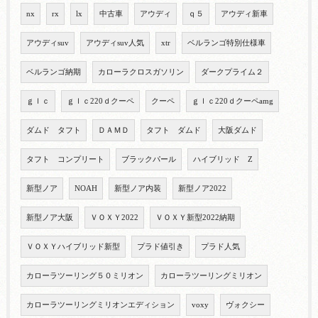
nx
rx
lx
中古車
アウディ
ｑ５
アウディ新車
アウディsuv
アウディsuv人気
xtr
ベルランゴ特別仕様車
ベルランゴ納期
カローラクロスガソリン
ダークプライム２
ｇｌｃ
ｇｌｃ220ｄクーペ
クーペ
ｇｌｃ220ｄクーペamg
ダムド タフト
ＤＡＭＤ
タフト ダムド
大阪ダムド
タフト コンプリート
ブラックパール
ハイブリッド Z
新型ノア
NOAH
新型ノア内装
新型ノア2022
新型ノア大阪
ＶＯＸＹ2022
ＶＯＸＹ新型2022納期
ＶＯＸＹハイブリッド新型
プラド値引き
プラド人気
カローラツーリング５０ミリオン
カローラツーリングミリオン
カローラツーリングミリオンエディション
voxy
ヴォクシー