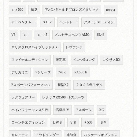
ｒｘ500
抽選
アバンギャルドブロンズメタリック
toyota
アドベンチャー
ＳＵＶ
ベントレー
アストンマーティン
V8
ｓｌ
ｓｌ43
メルセデスベンツAMG
SL43
ヤリスクロスハイブリッドｇｒ
レヴァンテ
ファイナルエディション
限定車
ベンツSロング
レクサスRX
デリカミニ
7シリーズ
740ｄ
RX500ｈ
Fスポーツパフォーマンス
新型X7
２０２３年モデル
ラグジュアリー
レクサスRX500ｈFスポーツ
ハイパフォーマンスSUV
高級SUV
Fスポーツ
XC
ローンチエディション
ＬＷＢ
Ｖ８
Ｐ530
ＳＶ
セレニティ
アウトランダー
補助金
パッケージオプション