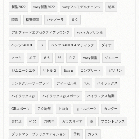
新型2022
voxy新型2022
voxyフルモデルチェンジ
納車
陸送
格安陸送
パナメーラ
ＳＣ
アルファードエグゼクティブラウンジ
voxｙガソリン車
ベンツS400ｄ
Ｓ
ベンツＳ400ｄ４マティック
ダイナ
メッキ
加工
８６
86
ＲＺ
voxy新型
ジムニー
ジムニーシエラ
リトルＧ
little g
コンプリート
ガソリン
ランドクルーザープラド
ディーゼル車
7人
ハイラックス
ハイラックスgr
ハイラックスgrスポーツ
ハイラックス納期
GRスポーツ
７０周年
トヨタ
ｇｒスポーツ
カングー
専門店
ﾍﾞﾝﾂ
70周年
ガラスリペア
車
フロントガラス
プラドマットブラックエディション
予約
ガラス