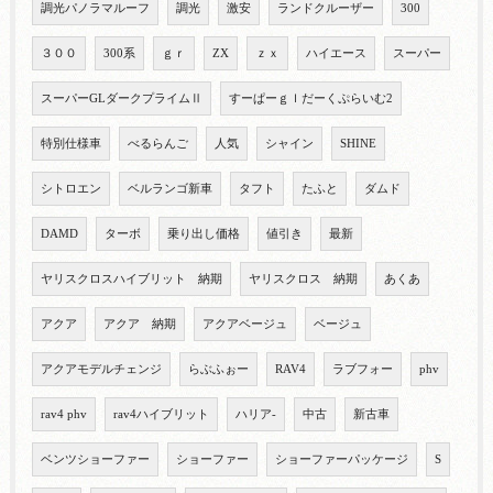
調光パノラマルーフ
調光
激安
ランドクルーザー
300
３００
300系
ｇｒ
ZX
ｚｘ
ハイエース
スーパー
スーパーGLダークプライムⅡ
すーぱーｇｌだーくぷらいむ2
特別仕様車
べるらんご
人気
シャイン
SHINE
シトロエン
ベルランゴ新車
タフト
たふと
ダムド
DAMD
ターボ
乗り出し価格
値引き
最新
ヤリスクロスハイブリット 納期
ヤリスクロス 納期
あくあ
アクア
アクア 納期
アクアベージュ
ベージュ
アクアモデルチェンジ
らぶふぉー
RAV4
ラブフォー
phv
rav4 phv
rav4ハイブリット
ハリア-
中古
新古車
ベンツショーファー
ショーファー
ショーファーパッケージ
S