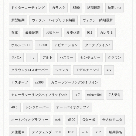
ドクターコーティング
ガラス９
S500
納期最新
納期いつ
新型納期
ヴォクシーハイブリッド納期
ヴォクシー納期最新
在庫
最新納期
お知らせ
夏季休業
911
カレラＳ
ポルシェ911
LC500
アビエーション
ダークプライム2
ラパン
ｌｃ
アルト
ハスラー
センチュリー
クラウン
クラウンクロスオーバー
シエンタ
モデルチェンジ
suv
ｆスポーツ
rx300
カローラツーリング50ミリオン
カローラツーリングハイブリッドwxb
ｘ7
xdrive40d
7人乗り
40ｄ
レンジローバー
オートバイオグラフィ
オートバイオグラフィー
swb
d300
Gターボ
全方位モニタ
未使用車
ディフェンダー110
HSE
wxb
ｘ７
納期待ち