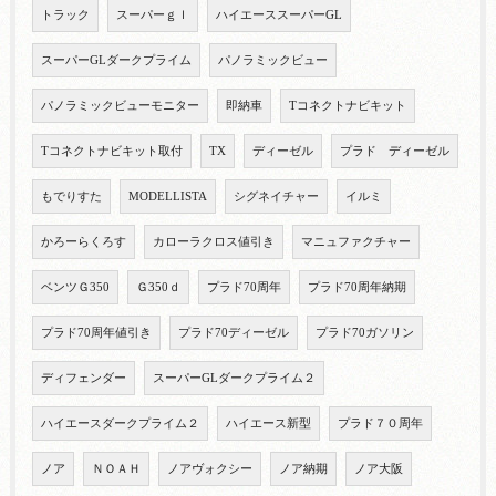
トラック
スーパーｇｌ
ハイエーススーパーGL
スーパーGLダークプライム
パノラミックビュー
パノラミックビューモニター
即納車
Tコネクトナビキット
Tコネクトナビキット取付
TX
ディーゼル
プラド ディーゼル
もでりすた
MODELLISTA
シグネイチャー
イルミ
かろーらくろす
カローラクロス値引き
マニュファクチャー
ベンツＧ350
Ｇ350ｄ
プラド70周年
プラド70周年納期
プラド70周年値引き
プラド70ディーゼル
プラド70ガソリン
ディフェンダー
スーパーGLダークプライム２
ハイエースダークプライム２
ハイエース新型
プラド７０周年
ノア
ＮＯＡＨ
ノアヴォクシー
ノア納期
ノア大阪