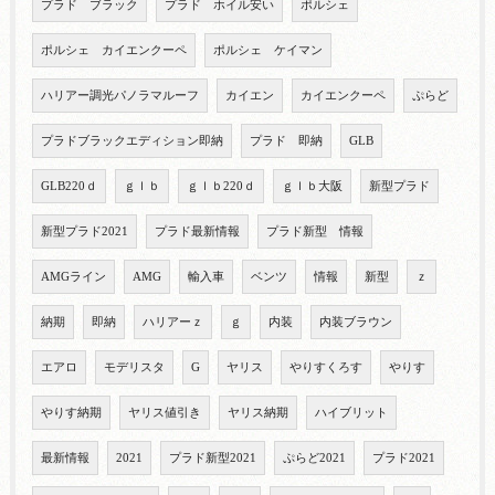
プラド ブラック
プラド ホイル安い
ポルシェ
ポルシェ カイエンクーペ
ポルシェ ケイマン
ハリアー調光パノラマルーフ
カイエン
カイエンクーペ
ぷらど
プラドブラックエディション即納
プラド 即納
GLB
GLB220ｄ
ｇｌｂ
ｇｌｂ220ｄ
ｇｌｂ大阪
新型プラド
新型プラド2021
プラド最新情報
プラド新型 情報
AMGライン
AMG
輸入車
ベンツ
情報
新型
ｚ
納期
即納
ハリアーｚ
ｇ
内装
内装ブラウン
エアロ
モデリスタ
G
ヤリス
やりすくろす
やりす
やりす納期
ヤリス値引き
ヤリス納期
ハイブリット
最新情報
2021
プラド新型2021
ぷらど2021
プラド2021