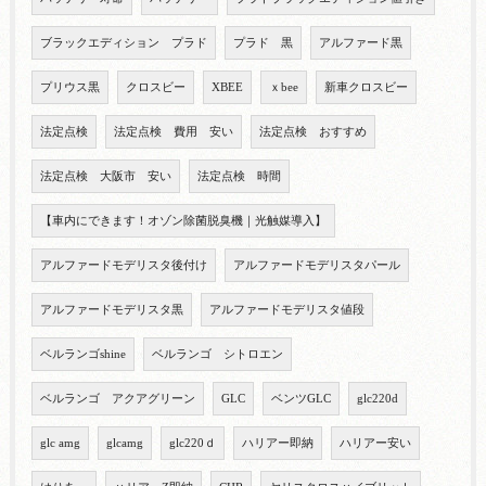
ブラックエディション プラド
プラド 黒
アルファード黒
プリウス黒
クロスビー
XBEE
ｘbee
新車クロスビー
法定点検
法定点検 費用 安い
法定点検 おすすめ
法定点検 大阪市 安い
法定点検 時間
【車内にできます！オゾン除菌脱臭機｜光触媒導入】
アルファードモデリスタ後付け
アルファードモデリスタパール
アルファードモデリスタ黒
アルファードモデリスタ値段
ベルランゴshine
ベルランゴ シトロエン
ベルランゴ アクアグリーン
GLC
ベンツGLC
glc220d
glc amg
glcamg
glc220ｄ
ハリアー即納
ハリアー安い