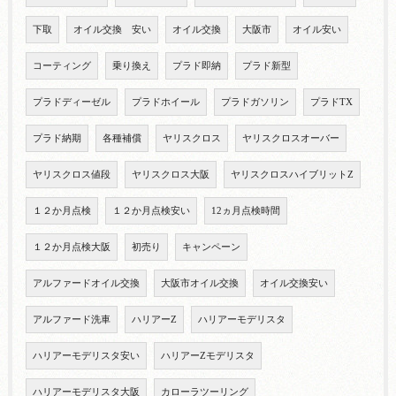
下取
オイル交換 安い
オイル交換
大阪市
オイル安い
コーティング
乗り換え
プラド即納
プラド新型
プラドディーゼル
プラドホイール
プラドガソリン
プラドTX
プラド納期
各種補償
ヤリスクロス
ヤリスクロスオーバー
ヤリスクロス値段
ヤリスクロス大阪
ヤリスクロスハイブリットZ
１２か月点検
１２か月点検安い
12ヵ月点検時間
１２か月点検大阪
初売り
キャンペーン
アルファードオイル交換
大阪市オイル交換
オイル交換安い
アルファード洗車
ハリアーZ
ハリアーモデリスタ
ハリアーモデリスタ安い
ハリアーZモデリスタ
ハリアーモデリスタ大阪
カローラツーリング