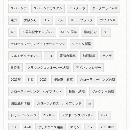
スペーシア
スペーシアカスタム
ｘｓターボ
ダークプライムⅡ
遠方
大阪から
ｔｘ
７人
マットブラック
ガソリン車
X7
50周年記念エンブレム
M 50周年
復刻記念
ｘ3
カローラツーリングマイナーチェンジ
シエンタ新型
フルモデルチェンジ
ｉｘ
電気自動車
納期情報
テスラ
改良型
クラウンクロスオーバー納期
アドバンスレザー
2023年
S-Z
2023
即納車 新車
カローラツーリング納期
カローラツーリング ハイブリッド
最新 納期
ヴォクシー納期
納期最新情報
カローラクロス ハイブリッド
gr
レザーパッケージ
Zレザー
ｇアドバンスドレザー
RSQ8
ｒｓ
Audi
ヤリスクロス納期
マカン
ｒｘ
ｒｘ500ｈ