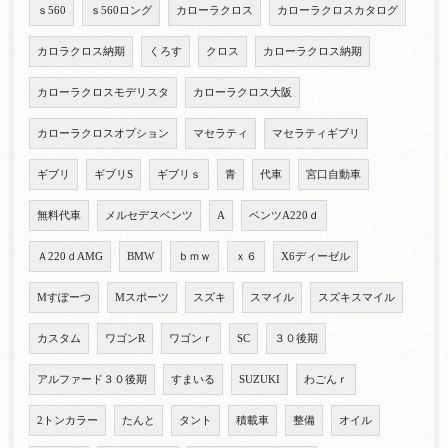
ｓ560
ｓ560ロング
カローラクロス
カローラクロスカタログ
カロラクロス納期
くろす
クロス
カローラクロス納期
カローラクロスモデリスタ
カローラクロス大阪
カローラクロスオプション
マセラティ
マセラティギブリ
ギブリ
ギブリS
ギブリｓ
青
代車
宮口自動車
無料代車
メルセデスベンツ
A
ベンツA220ｄ
Ａ220ｄAMG
BMW
ｂｍｗ
ｘ６
X6ディーゼル
Mすぽーつ
Mスポーツ
スズキ
スマイル
スズキスマイル
カスタム
ワゴンR
ワゴンｒ
SC
３０後期
アルファード３０後期
すまいる
SUZUKI
わごんｒ
2トンカラー
たんと
タント
積載車
整備
オイル