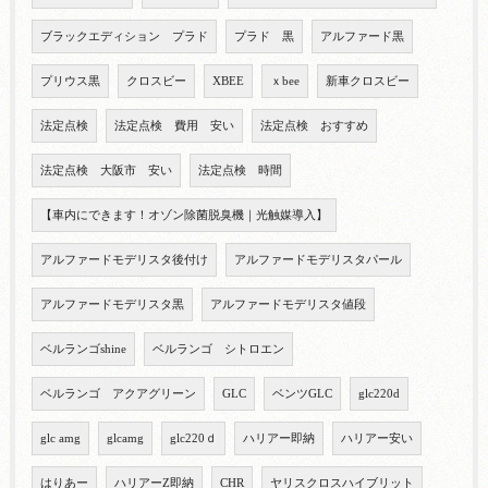
ブラックエディション プラド
プラド 黒
アルファード黒
プリウス黒
クロスビー
XBEE
ｘbee
新車クロスビー
法定点検
法定点検 費用 安い
法定点検 おすすめ
法定点検 大阪市 安い
法定点検 時間
【車内にできます！オゾン除菌脱臭機｜光触媒導入】
アルファードモデリスタ後付け
アルファードモデリスタパール
アルファードモデリスタ黒
アルファードモデリスタ値段
ベルランゴshine
ベルランゴ シトロエン
ベルランゴ アクアグリーン
GLC
ベンツGLC
glc220d
glc amg
glcamg
glc220ｄ
ハリアー即納
ハリアー安い
はりあー
ハリアーZ即納
CHR
ヤリスクロスハイブリット