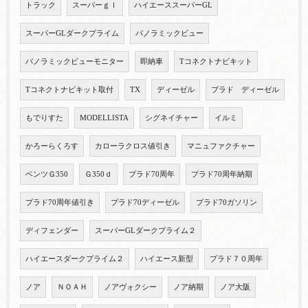
トラック
スーパーｇｌ
ハイエーススーパーGL
スーパーGLダークプライム
パノラミックビュー
パノラミックビューモニター
即納車
Tコネクトナビキット
Tコネクトナビキット取付
TX
ディーゼル
プラド ディーゼル
もでりすた
MODELLISTA
シグネイチャー
イルミ
かろーらくろす
カローラクロス値引き
マニュファクチャー
ベンツＧ350
Ｇ350ｄ
プラド70周年
プラド70周年納期
プラド70周年値引き
プラド70ディーゼル
プラド70ガソリン
ディフェンダー
スーパーGLダークプライム２
ハイエースダークプライム２
ハイエース新型
プラド７０周年
ノア
ＮＯＡＨ
ノアヴォクシー
ノア納期
ノア大阪