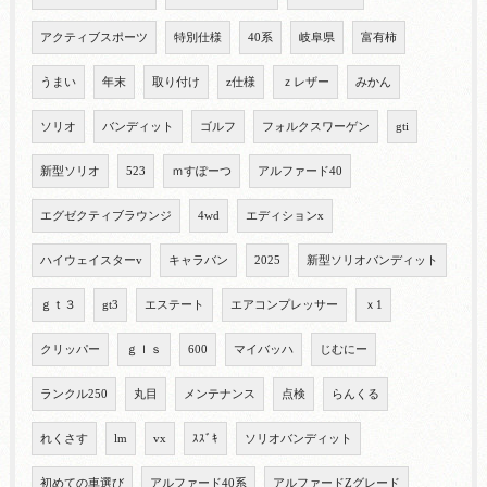
アクティブスポーツ
特別仕様
40系
岐阜県
富有柿
うまい
年末
取り付け
z仕様
ｚレザー
みかん
ソリオ
バンディット
ゴルフ
フォルクスワーゲン
gti
新型ソリオ
523
ｍすぽーつ
アルファード40
エグゼクティブラウンジ
4wd
エディションx
ハイウェイスターv
キャラバン
2025
新型ソリオバンディット
ｇｔ３
gt3
エステート
エアコンプレッサー
ｘ1
クリッパー
ｇｌｓ
600
マイバッハ
じむにー
ランクル250
丸目
メンテナンス
点検
らんくる
れくさす
lm
vx
ｽｽﾞｷ
ソリオバンディット
初めての車選び
アルファード40系
アルファードZグレード