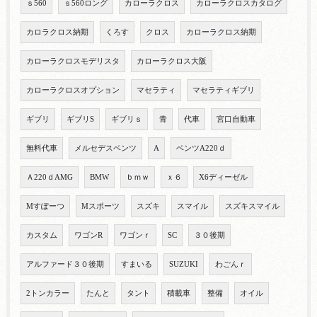
ｓ560
ｓ560ロング
カローラクロス
カローラクロスカタログ
カロラクロス納期
くろす
クロス
カローラクロス納期
カローラクロスモデリスタ
カローラクロス大阪
カローラクロスオプション
マセラティ
マセラティギブリ
ギブリ
ギブリS
ギブリｓ
青
代車
宮口自動車
無料代車
メルセデスベンツ
A
ベンツA220ｄ
Ａ220ｄAMG
BMW
ｂｍｗ
ｘ６
X6ディーゼル
Mすぽーつ
Mスポーツ
スズキ
スマイル
スズキスマイル
カスタム
ワゴンR
ワゴンｒ
SC
３０後期
アルファード３０後期
すまいる
SUZUKI
わごんｒ
2トンカラー
たんと
タント
積載車
整備
オイル