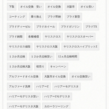
下取
オイル交換 安い
オイル交換
大阪市
オイル安い
コーティング
乗り換え
プラド即納
プラド新型
プラドディーゼル
プラドホイール
プラドガソリン
プラドTX
プラド納期
各種補償
ヤリスクロス
ヤリスクロスオーバー
ヤリスクロス値段
ヤリスクロス大阪
ヤリスクロスハイブリットZ
１２か月点検
１２か月点検安い
12ヵ月点検時間
１２か月点検大阪
初売り
キャンペーン
アルファードオイル交換
大阪市オイル交換
オイル交換安い
アルファード洗車
ハリアーZ
ハリアーモデリスタ
ハリアーモデリスタ安い
ハリアーZモデリスタ
ハリアーモデリスタ大阪
カローラツーリング