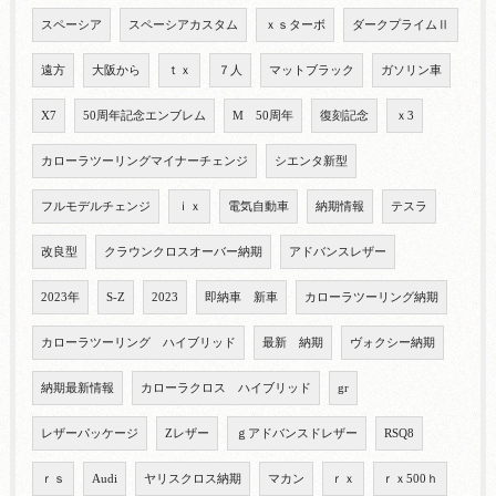
スペーシア
スペーシアカスタム
ｘｓターボ
ダークプライムⅡ
遠方
大阪から
ｔｘ
７人
マットブラック
ガソリン車
X7
50周年記念エンブレム
M 50周年
復刻記念
ｘ3
カローラツーリングマイナーチェンジ
シエンタ新型
フルモデルチェンジ
ｉｘ
電気自動車
納期情報
テスラ
改良型
クラウンクロスオーバー納期
アドバンスレザー
2023年
S-Z
2023
即納車 新車
カローラツーリング納期
カローラツーリング ハイブリッド
最新 納期
ヴォクシー納期
納期最新情報
カローラクロス ハイブリッド
gr
レザーパッケージ
Zレザー
ｇアドバンスドレザー
RSQ8
ｒｓ
Audi
ヤリスクロス納期
マカン
ｒｘ
ｒｘ500ｈ