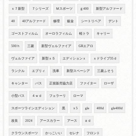
ｘ７新型
７シリーズ
Ｍスポーツ
ｇ400
新型アルファード
40
40アルファード
修理
鈑金
シートリペア
デント
ゴーストフィルム
オーロラフィルム
軽トラ
キャリー
500ｈ
三菱
新型ヴェルファイア
GRエアロ
ヴェルファイア
新型ｘ５
エディションｘ
ｘドライブ35ｄ
ランクル
エブリィ
洗車
新型スペーシア
三菱ふそう
キャンター
バス
正規販売協力店
ファイター
ローザ
小型バス
４ｗｄ
フェラーリ
ローマ
スポーツラインエディション
黒
ｘ5
gle
400d
gle400d
改良
2024
アースカラー
アース
ａｄ
クラウンスポーツ
かっこいい
セレナ
フロント