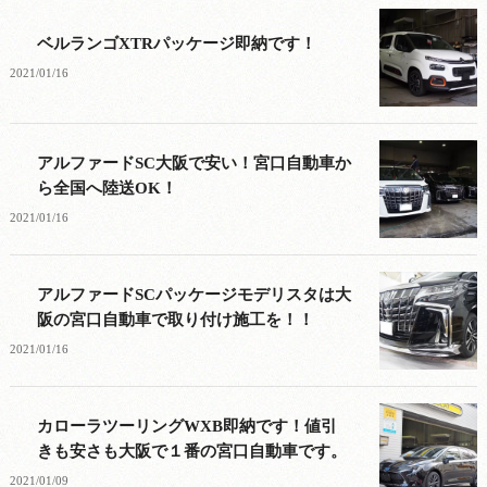
ベルランゴXTRパッケージ即納です！
2021/01/16
アルファードSC大阪で安い！宮口自動車か
ら全国へ陸送OK！
2021/01/16
アルファードSCパッケージモデリスタは大
阪の宮口自動車で取り付け施工を！！
2021/01/16
カローラツーリングWXB即納です！値引
きも安さも大阪で１番の宮口自動車です。
2021/01/09