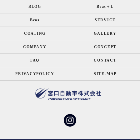
BLOG
Beas＋L
Beas
SERVICE
COATING
GALLERY
COMPANY
CONCEPT
FAQ
CONTACT
PRIVACYPOLICY
SITE-MAP