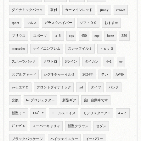
ダイナミックパック
取付
カーマインレッド
jimny
crown
sport
ウルス
ガラス９ハイパー
ソフト９９
おすすめ
プリウス
スポーツ
ｘ５
eqs
450
eqe
benz
350
mercedes
サイドエンブレム
スカッフイルミ
ｒｓｑ３
スポーツバック
クワトロ
Sライン
タイカン
4+1
ev
30アルファード
シグネチャーイルミ
2024年
早い
AWIN
awinエアロ
フロントダイナミック
led
タイヤ
パンク
交換
ledプロジェクター
新型ギア
宮口自動車です
新型ミニ
fｽﾎﾟｰﾂ
ロールスロイス
モデリスタエアロ
4ｗｄ
ﾃﾞｨｰｾﾞﾙ
スーパーキャリィ
新型クラウン
セダン
ブラックパッケージ
ハイウェイスター
イーパワー