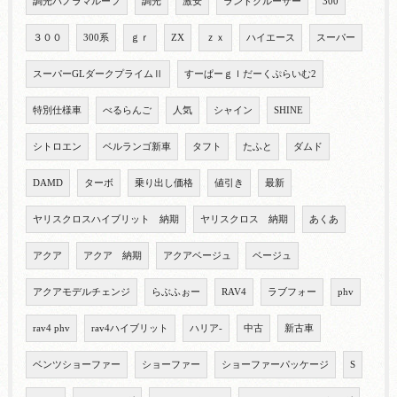
調光パノラマルーフ
調光
激安
ランドクルーザー
300
３００
300系
ｇｒ
ZX
ｚｘ
ハイエース
スーパー
スーパーGLダークプライムⅡ
すーぱーｇｌだーくぷらいむ2
特別仕様車
べるらんご
人気
シャイン
SHINE
シトロエン
ベルランゴ新車
タフト
たふと
ダムド
DAMD
ターボ
乗り出し価格
値引き
最新
ヤリスクロスハイブリット 納期
ヤリスクロス 納期
あくあ
アクア
アクア 納期
アクアベージュ
ベージュ
アクアモデルチェンジ
らぶふぉー
RAV4
ラブフォー
phv
rav4 phv
rav4ハイブリット
ハリア-
中古
新古車
ベンツショーファー
ショーファー
ショーファーパッケージ
S