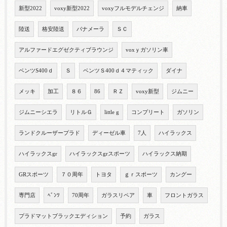
新型2022
voxy新型2022
voxyフルモデルチェンジ
納車
陸送
格安陸送
パナメーラ
ＳＣ
アルファードエグゼクティブラウンジ
voxｙガソリン車
ベンツS400ｄ
Ｓ
ベンツＳ400ｄ４マティック
ダイナ
メッキ
加工
８６
86
ＲＺ
voxy新型
ジムニー
ジムニーシエラ
リトルＧ
little g
コンプリート
ガソリン
ランドクルーザープラド
ディーゼル車
7人
ハイラックス
ハイラックスgr
ハイラックスgrスポーツ
ハイラックス納期
GRスポーツ
７０周年
トヨタ
ｇｒスポーツ
カングー
専門店
ﾍﾞﾝﾂ
70周年
ガラスリペア
車
フロントガラス
プラドマットブラックエディション
予約
ガラス