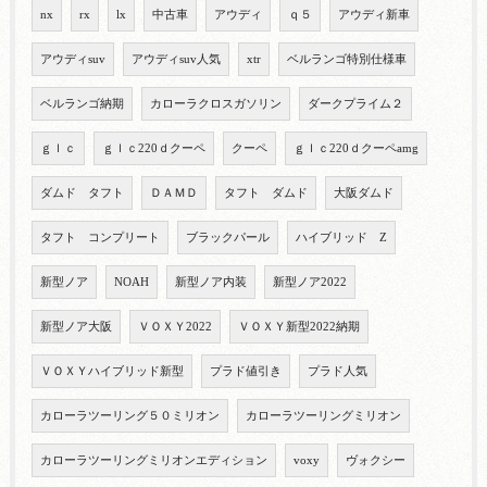
nx
rx
lx
中古車
アウディ
ｑ５
アウディ新車
アウディsuv
アウディsuv人気
xtr
ベルランゴ特別仕様車
ベルランゴ納期
カローラクロスガソリン
ダークプライム２
ｇｌｃ
ｇｌｃ220ｄクーペ
クーペ
ｇｌｃ220ｄクーペamg
ダムド タフト
ＤＡＭＤ
タフト ダムド
大阪ダムド
タフト コンプリート
ブラックパール
ハイブリッド Z
新型ノア
NOAH
新型ノア内装
新型ノア2022
新型ノア大阪
ＶＯＸＹ2022
ＶＯＸＹ新型2022納期
ＶＯＸＹハイブリッド新型
プラド値引き
プラド人気
カローラツーリング５０ミリオン
カローラツーリングミリオン
カローラツーリングミリオンエディション
voxy
ヴォクシー