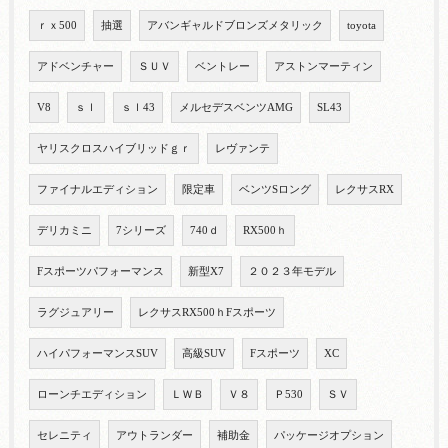
ｒｘ500
抽選
アバンギャルドブロンズメタリック
toyota
アドベンチャー
ＳＵＶ
ベントレー
アストンマーティン
V8
ｓｌ
ｓｌ43
メルセデスベンツAMG
SL43
ヤリスクロスハイブリッドｇｒ
レヴァンテ
ファイナルエディション
限定車
ベンツSロング
レクサスRX
デリカミニ
7シリーズ
740ｄ
RX500ｈ
Fスポーツパフォーマンス
新型X7
２０２３年モデル
ラグジュアリー
レクサスRX500ｈFスポーツ
ハイパフォーマンスSUV
高級SUV
Fスポーツ
XC
ローンチエディション
ＬＷＢ
Ｖ８
Ｐ530
ＳＶ
セレニティ
アウトランダー
補助金
パッケージオプション