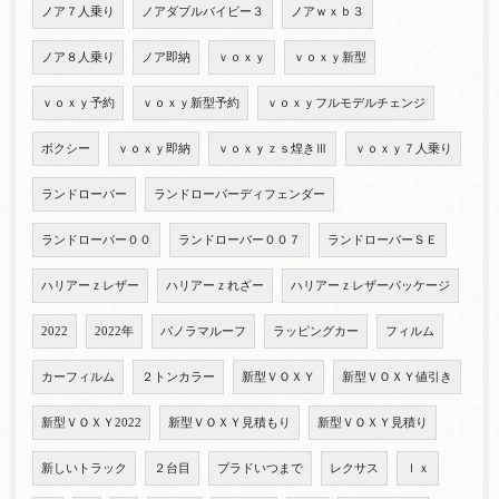
ノア７人乗り
ノアダブルバイビー３
ノアｗｘｂ３
ノア８人乗り
ノア即納
ｖｏｘｙ
ｖｏｘｙ新型
ｖｏｘｙ予約
ｖｏｘｙ新型予約
ｖｏｘｙフルモデルチェンジ
ボクシー
ｖｏｘｙ即納
ｖｏｘｙｚｓ煌きⅢ
ｖｏｘｙ７人乗り
ランドローバー
ランドローバーディフェンダー
ランドローバー００
ランドローバー００７
ランドローバーＳＥ
ハリアーｚレザー
ハリアーｚれざー
ハリアーｚレザーパッケージ
2022
2022年
パノラマルーフ
ラッピングカー
フィルム
カーフィルム
２トンカラー
新型ＶＯＸＹ
新型ＶＯＸＹ値引き
新型ＶＯＸＹ2022
新型ＶＯＸＹ見積もり
新型ＶＯＸＹ見積り
新しいトラック
２台目
プラドいつまで
レクサス
ｌｘ