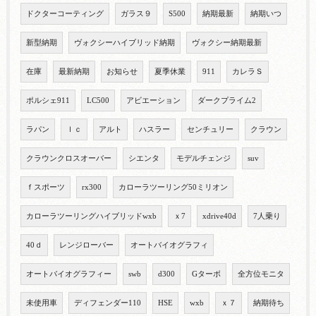
ドクターコーティング
ガラス９
S500
納期最新
納期いつ
新型納期
ヴォクシーハイブリッド納期
ヴォクシー納期最新
在庫
最新納期
お知らせ
夏季休業
911
カレラＳ
ポルシェ911
LC500
アビエーション
ダークプライム2
ラパン
ｌｃ
アルト
ハスラー
センチュリー
クラウン
クラウンクロスオーバー
シエンタ
モデルチェンジ
suv
ｆスポーツ
rx300
カローラツーリング50ミリオン
カローラツーリングハイブリッドwxb
ｘ7
xdrive40d
7人乗り
40ｄ
レンジローバー
オートバイオグラフィ
オートバイオグラフィー
swb
d300
Gターボ
全方位モニタ
未使用車
ディフェンダー110
HSE
wxb
ｘ７
納期待ち