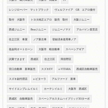
レンジローバー マットブラック
ヴェルファイア GR エアロ後付
取付 大阪市
トヨタ純正エアロ 販売 取付
大阪ジムニー
西成ジムニー
Beasジムニー
ジムニーノマド
アルパイン直営店
住之江区 車屋
ノア新古車
登録済未使用車ノア
低金利オートローン
大阪市 軽自動車
スペーシアギア
試乗できます
西成区
住之江区
阿倍野区
宮口自動車 新車販売
スズキEV
e-VITARA
西成区自動車販売
スズキ副代理店
e-ビターラ
アルファード 新車
サイドエンブレムイルミ
カーテシイルミ
大阪市 西成区
西成区 自動車販売
スペーシアカスタムハイブリッドXSターボ