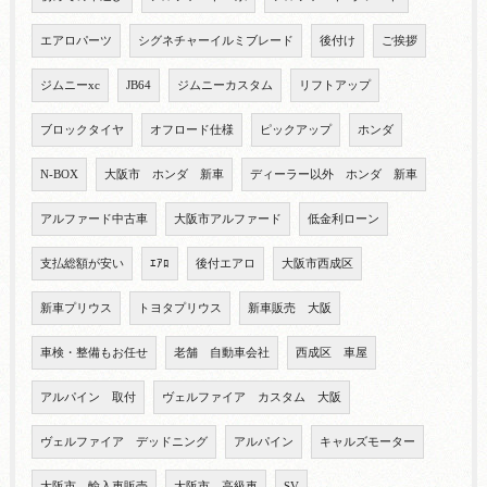
エアロパーツ
シグネチャーイルミブレード
後付け
ご挨拶
ジムニーxc
JB64
ジムニーカスタム
リフトアップ
ブロックタイヤ
オフロード仕様
ピックアップ
ホンダ
N-BOX
大阪市 ホンダ 新車
ディーラー以外 ホンダ 新車
アルファード中古車
大阪市アルファード
低金利ローン
支払総額が安い
ｴｱﾛ
後付エアロ
大阪市西成区
新車プリウス
トヨタプリウス
新車販売 大阪
車検・整備もお任せ
老舗 自動車会社
西成区 車屋
アルパイン 取付
ヴェルファイア カスタム 大阪
ヴェルファイア デッドニング
アルパイン
キャルズモーター
大阪市 輸入車販売
大阪市 高級車
SV