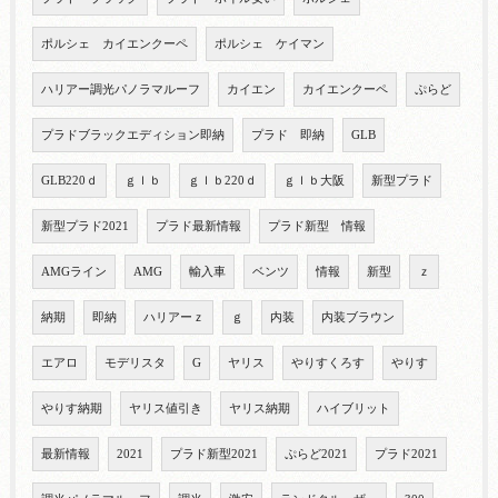
ポルシェ カイエンクーペ
ポルシェ ケイマン
ハリアー調光パノラマルーフ
カイエン
カイエンクーペ
ぷらど
プラドブラックエディション即納
プラド 即納
GLB
GLB220ｄ
ｇｌｂ
ｇｌｂ220ｄ
ｇｌｂ大阪
新型プラド
新型プラド2021
プラド最新情報
プラド新型 情報
AMGライン
AMG
輸入車
ベンツ
情報
新型
ｚ
納期
即納
ハリアーｚ
ｇ
内装
内装ブラウン
エアロ
モデリスタ
G
ヤリス
やりすくろす
やりす
やりす納期
ヤリス値引き
ヤリス納期
ハイブリット
最新情報
2021
プラド新型2021
ぷらど2021
プラド2021