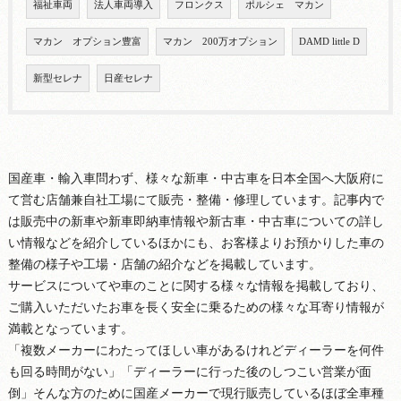
福祉車両
法人車両導入
フロンクス
ポルシェ マカン
マカン オプション豊富
マカン 200万オプション
DAMD little D
新型セレナ
日産セレナ
国産車・輸入車問わず、様々な新車・中古車を日本全国へ大阪府に
て営む店舗兼自社工場にて販売・整備・修理しています。記事内で
は販売中の新車や新車即納車情報や新古車・中古車についての詳し
い情報などを紹介しているほかにも、お客様よりお預かりした車の
整備の様子や工場・店舗の紹介などを掲載しています。
サービスについてや車のことに関する様々な情報を掲載しており、
ご購入いただいたお車を長く安全に乗るための様々な耳寄り情報が
満載となっています。
「複数メーカーにわたってほしい車があるけれどディーラーを何件
も回る時間がない」「ディーラーに行った後のしつこい営業が面
倒」そんな方のために国産メーカーで現行販売しているほぼ全車種