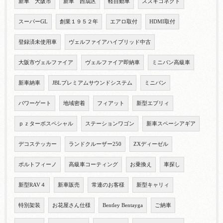
新車 大阪市
新車 西成区
軽自動車
スズキコネクト
スーパーGL
創業１９５２年
エアロ取付
HDMI取付
登録済未使用車
ヴェルファイアハイブリッド中古
大阪市ヴェルファイア
ヴェルファイア即納車
ミニバン高級車
新車納車
JBLプレミアムサウンドシステム
ミニバン
パワーゲート
地域密着
フィアット
新型エブリィ
ｐｚターボスペシャル
ステーションワゴン
新車スペーシアギア
デコステッカー
ランドクルーザー250
ZXディーゼル
ポルトフィーノ
高級車コーティング
お乗換え
車探し
新型RAV４
新車販売
常連のお客様
新型キャリィ
特別架装
お花屋さん仕様
Bentley Bentayga
ご納車